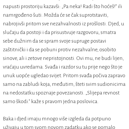
napusti prostoriju kazavši: „Pa neka! Radi što hoćeš!” ili
namrgođeno šuti. Možda će se čak suprotstaviti,
nabrojivši pritom sve nezahvalnosti iz prošlosti. Djed, u
slučaju da postoji i da prisustvuje razgovoru, smatra
sebe dužnim da se spram svoje supruge postavi
zaštitnički i da se pobuni protiv nezahvalne, osobito
sinove, ali i zetove nepristojnosti. Ovi mu, ne budi lijen,
vraćaju uvredama. Svađa i razdor su tu prije nego što je
unuk uopće ugledao svijet. Pritom svađa počiva zapravo
samo na zabludi koja, međutim, šteti svim sudionicima
na nedostatku spoznaje povezanosti. „Slijepa revnost
samo škodi.” kaže s pravom jedna poslovica.
Baka i djed imaju mnogo više izgleda da potpuno
uživaju u tom svom novom zadatku ako se pomalo