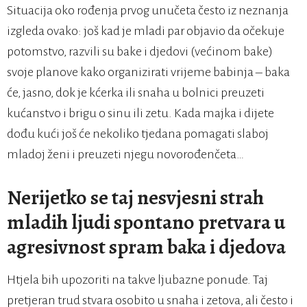
Situacija oko rođenja prvog unučeta često iz neznanja
izgleda ovako: još kad je mladi par objavio da očekuje
potomstvo, razvili su bake i djedovi (većinom bake)
svoje planove kako organizirati vrijeme babinja – baka
će, jasno, dok je kćerka ili snaha u bolnici preuzeti
kućanstvo i brigu o sinu ili zetu. Kada majka i dijete
dođu kući još će nekoliko tjedana pomagati slaboj
mladoj ženi i preuzeti njegu novorođenčeta…
Nerijetko se taj nesvjesni strah
mladih ljudi spontano pretvara u
agresivnost spram baka i djedova
Htjela bih upozoriti na takve ljubazne ponude. Taj
pretjeran trud stvara osobito u snaha i zetova, ali često i