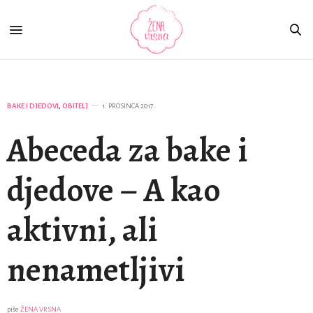
BAKE I DJEDOVI
,
OBITELJ
1. PROSINCA 2017.
Abeceda za bake i
djedove – A kao
aktivni, ali
nenametljivi
piše
ŽENA VRSNA