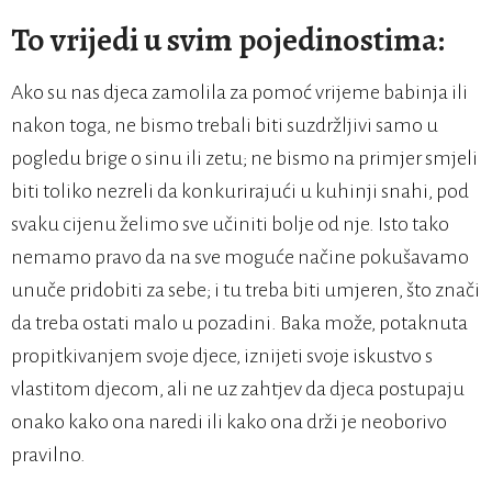
To vrijedi u svim pojedinostima:
Ako su nas djeca zamolila za pomoć vrijeme babinja ili
nakon toga, ne bismo trebali biti suzdržljivi samo u
pogledu brige o sinu ili zetu; ne bismo na primjer smjeli
biti toliko nezreli da konkurirajući u kuhinji snahi, pod
svaku cijenu želimo sve učiniti bolje od nje. Isto tako
nemamo pravo da na sve moguće načine pokušavamo
unuče pridobiti za sebe; i tu treba biti umjeren, što znači
da treba ostati malo u pozadini. Baka može, potaknuta
propitkivanjem svoje djece, iznijeti svoje iskustvo s
vlastitom djecom, ali ne uz zahtjev da djeca postupaju
onako kako ona naredi ili kako ona drži je neoborivo
pravilno.