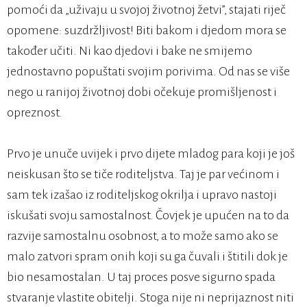
pomoći da „uživaju u svojoj životnoj žetvi”, stajati riječ
opomene: suzdržljivost! Biti bakom i djedom mora se
također učiti. Ni kao djedovi i bake ne smijemo
jednostavno popuštati svojim porivima. Od nas se više
nego u ranijoj životnoj dobi očekuje promišljenost i
opreznost.
Prvo je unuče uvijek i prvo dijete mladog para koji je još
neiskusan što se tiče roditeljstva. Taj je par većinom i
sam tek izašao iz roditeljskog okrilja i upravo nastoji
iskušati svoju samostalnost. Čovjek je upućen na to da
razvije samostalnu osobnost, a to može samo ako se
malo zatvori spram onih koji su ga čuvali i štitili dok je
bio nesamostalan. U taj proces posve sigurno spada
stvaranje vlastite obitelji. Stoga nije ni neprijaznost niti