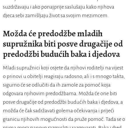
suzdržavaju i ako ponajprije saslušaju kako njihova
djeca sebi zamišljaju život sa svojim mezimcem.
Možda će predodžbe mladih
supružnika biti posve drugačije od
predodžbi budućih baka i djedova
Mladi supružnici koji osjete da njihovi roditelji na vijest
o prinovi u obitelji reagiraju radosno, ali i s mnogo takta,
sigurno će se odlučiti da ih zamole za pomoć koja
odgovara njihovim predodžbama. Možda će one biti
posve drugačije od predodžbi budućih baka i djedova, a
možda će čak sadržavati golema očekivanja i prijeći
granicu njihovih mogućnosti da pruže pomoć. Tada se o
njima mora nanovo razmisliti i razgovarati. Baka i djed