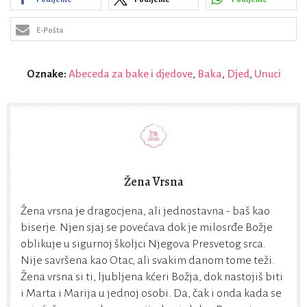
E-Pošta
Oznake:
Abeceda za bake i djedove
,
Baka
,
Djed
,
Unuci
Žena Vrsna
Žena vrsna je dragocjena, ali jednostavna - baš kao
biserje. Njen sjaj se povećava dok je milosrđe Božje
oblikuje u sigurnoj školjci Njegova Presvetog srca.
Nije savršena kao Otac, ali svakim danom tome teži.
Žena vrsna si ti, ljubljena kćeri Božja, dok nastojiš biti
i Marta i Marija u jednoj osobi. Da, čak i onda kada se