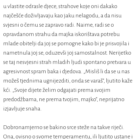
u vlastite odrasle djece, strahove koje oni dakako
najčešće doživljavaju kao jaku nelagodu, a da nisu
svjesni o čemu se zapravo radi. Naime, radi se o
opravdanom strahu da majka iskorištava potrebu
mlade obitelji da joj se pomogne kako bi je prisvojila i
nametnula joj se, oduzevši joj samostalnost. Nerijetko
se taj nesvjesni strah mladih ljudi spontano pretvara u
agresivnost spram baka i djedova. „Misliš li da se u nas
možeš tjednima ugnijezditi, onda se varaš”, ljutito kaže
kći. „Svoje dijete želim odgajati prema svojim
predodžbama, ne prema tvojim, majko”, neprijatno
izjavljuje snaha.
Dobronamjerno se bakino srce steže na takve riječi.
Ona, ovisno o svome temperamentu, ili ljutito ustane i