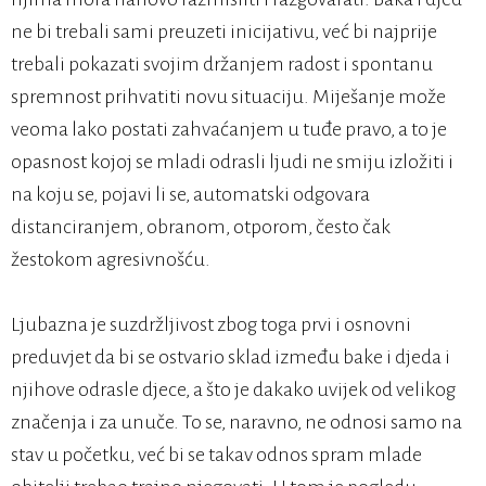
ne bi trebali sami preuzeti inicijativu, već bi najprije
trebali pokazati svojim držanjem radost i spontanu
spremnost prihvatiti novu situaciju. Miješanje može
veoma lako postati zahvaćanjem u tuđe pravo, a to je
opasnost kojoj se mladi odrasli ljudi ne smiju izložiti i
na koju se, pojavi li se, automatski odgovara
distanciranjem, obranom, otporom, često čak
žestokom agresivnošću.
Ljubazna je suzdržljivost zbog toga prvi i osnovni
preduvjet da bi se ostvario sklad između bake i djeda i
njihove odrasle djece, a što je dakako uvijek od velikog
značenja i za unuče. To se, naravno, ne odnosi samo na
stav u početku, već bi se takav odnos spram mlade