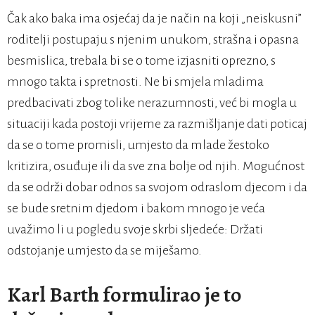
Čak ako baka ima osjećaj da je način na koji „neiskusni”
roditelji postupaju s njenim unukom, strašna i opasna
besmislica, trebala bi se o tome izjasniti oprezno, s
mnogo takta i spretnosti. Ne bi smjela mladima
predbacivati zbog tolike nerazumnosti, već bi mogla u
situaciji kada postoji vrijeme za razmišljanje dati poticaj
da se o tome promisli, umjesto da mlade žestoko
kritizira, osuđuje ili da sve zna bolje od njih. Mogućnost
da se održi dobar odnos sa svojom odraslom djecom i da
se bude sretnim djedom i bakom mnogo je veća
uvažimo li u pogledu svoje skrbi sljedeće: Držati
odstojanje umjesto da se miješamo.
Karl Barth formulirao je to