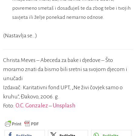
povremeno smetaš i dosađuješ te da zbog tebe i tvojih
savjeta ili želje ponekad nemarno odnose.
(Nastavlja se…)
Christa Meves – Abeceda za bake i djedove – Što
moramo znati da bismo bili sretni sa svojom djecom i
unučadi
Izdavač: Karitativni fond UPT, „Ne živi čovjek samo o
kruhu“, Đakovo, 2006. g.
Foto:
O.C. Gonzalez
–
Unsplash
Podijelite
Podijelite
Podijelite