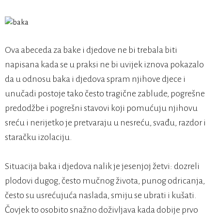
Ova abeceda za bake i djedove ne bi trebala biti
napisana kada se u praksi ne bi uvijek iznova pokazalo
da u odnosu baka i djedova spram njihove djece i
unučadi postoje tako često tragične zablude, pogrešne
predodžbe i pogrešni stavovi koji pomućuju njihovu
sreću i nerijetko je pretvaraju u nesreću, svađu, razdor i
staračku izolaciju.
Situacija baka i djedova nalik je jesenjoj žetvi: dozreli
plodovi dugog, često mučnog života, punog odricanja,
često su usrećujuća naslada, smiju se ubrati i kušati.
Čovjek to osobito snažno doživljava kada dobije prvo