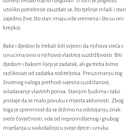
obitelji trebao trajno njegovati. U tom je pogledu
utoliko potrebnije zauzdati se, što tješnje mladi i stari
zajedno žive, što stari imaju više vremena i što su oni
krepkiji.
Bake i djedovi bi trebali biti svjesni da njihova sreća s
unucima ovisi o njihovoj vlastitoj suzdržljivosti. Biti
djedom i bakom lijep je zadatak, ali ga treba bitno
razlikovati od zadatka roditeljstva. Preuzimanju tog
životnog naloga prethodi svjesna suzdržanost,
svladavanje vlastitih poriva. Starijim ljudima i tako
pristaje da se malo povuku s mjesta aktivnosti. Zbog
toga je spremnost da se držimo na odstojanju znak
sreće čovječnosti, više od nepromišljenog i grubog
miješanja u svakidašnjicu svoje djece i unuka.