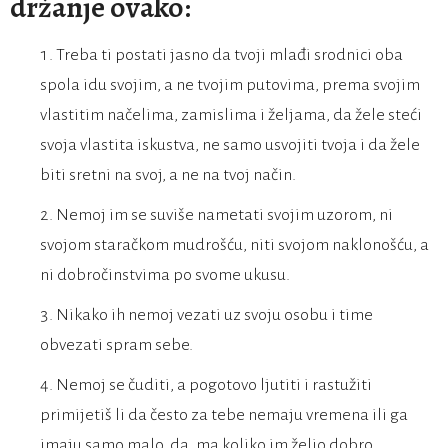
držanje ovako:
Treba ti postati jasno da tvoji mlađi srodnici oba
spola idu svojim, a ne tvojim putovima, prema svojim
vlastitim načelima, zamislima i željama, da žele steći
svoja vlastita iskustva, ne samo usvojiti tvoja i da žele
biti sretni na svoj, a ne na tvoj način.
Nemoj im se suviše nametati svojim uzorom, ni
svojom staračkom mudrošću, niti svojom naklonošću, a
ni dobročinstvima po svome ukusu.
Nikako ih nemoj vezati uz svoju osobu i time
obvezati spram sebe.
Nemoj se čuditi, a pogotovo ljutiti i rastužiti
primijetiš li da često za tebe nemaju vremena ili ga
imaju samo malo, da, ma koliko im želio dobro,