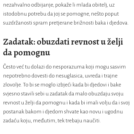
nezahvalno odbijanje, pokaže li mlada obitelj, uz
istodobnu potrebu da joj se pomogne, nešto poput
suzdržanosti spram pretjerane brižnosti baka i djedova.
Zadatak: obuzdati revnost u želji
da pomognu
Često već tu dolazi do nesporazuma koji mogu sasvim
nepotrebno dovesti do nesuglasica, uvreda i trajne
zlovolje. To bi se moglo izbjeći kada bi djedovi i bake
svjesno stavili sebi u zadatak da malo obuzdaju svoju
revnost u želji da pomognu i kada bi imali volju da i svoj
postanak bakom i djedom shvate kao novu i ugodnu
zadaću koju, međutim, tek trebaju naučiti.