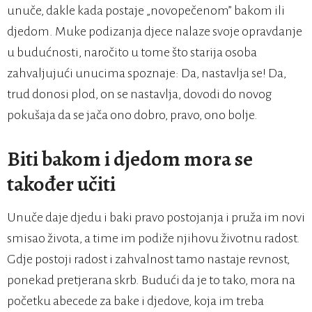
unuče, dakle kada postaje „novopečenom” bakom ili
djedom. Muke podizanja djece nalaze svoje opravdanje
u budućnosti, naročito u tome što starija osoba
zahvaljujući unucima spoznaje: Da, nastavlja se! Da,
trud donosi plod, on se nastavlja, dovodi do novog
pokušaja da se jača ono dobro, pravo, ono bolje.
Biti bakom i djedom mora se
također učiti
Unuče daje djedu i baki pravo postojanja i pruža im novi
smisao života, a time im podiže njihovu životnu radost.
Gdje postoji radost i zahvalnost tamo nastaje revnost,
ponekad pretjerana skrb. Budući da je to tako, mora na
početku abecede za bake i djedove, koja im treba