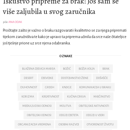
Iskustvo pripreme za brak: Još sam se
više zaljubila u svog zaručnika
piše
ANA ODAK
Pročitajte zašto je važno o braku razgovarati i kvalitetno se za njega pripremati
tijekom zaručništva te kako je upravo ta priprema učinila da srce naše čitateljice
još tješnje prione uz srce njena odabranika.
OZNAKE
BLAŽENA DJEVICA MARIJA
BOŽIĆ
BOŽJA VOLJA
BRAK
DESERT
DJEVOJKE
DOSTOJANSTVO ŽENE
DOŠAŠĆE
DUHOVNOST
GRIJEH
KNJIGE
KOMUNIKACIJA U BRAKU
KORIZMA
KREATIVNOST
KUĆNA CRKVA
MAJČINSTVO
MEĐULJUDSKI ODNOSI
MOLITVA
OBITELJSKE AKTIVNOSTI
OBITELJSKI ODNOSI
ODGOJ DJETETA
ODGOJ U VJERI
ORGANIZACIJA VREMENA
OSOBNI RAZVOJ
OTVORENOST ŽIVOTU