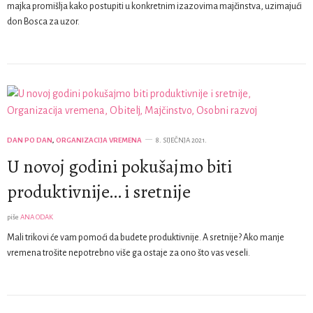
majka promišlja kako postupiti u konkretnim izazovima majčinstva, uzimajući
don Bosca za uzor.
DAN PO DAN
,
ORGANIZACIJA VREMENA
8. SIJEČNJA 2021.
U novoj godini pokušajmo biti
produktivnije… i sretnije
piše
ANA ODAK
Mali trikovi će vam pomoći da budete produktivnije. A sretnije? Ako manje
vremena trošite nepotrebno više ga ostaje za ono što vas veseli.