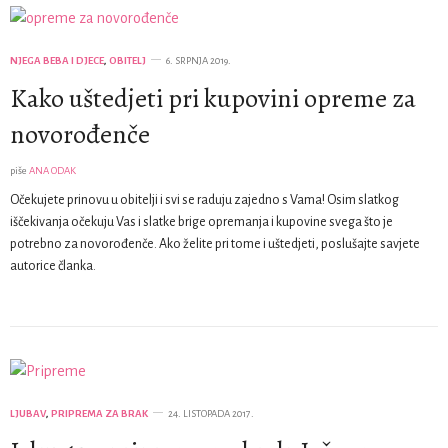
NJEGA BEBA I DJECE
,
OBITELJ
6. SRPNJA 2019.
Kako uštedjeti pri kupovini opreme za
novorođenče
piše
ANA ODAK
Očekujete prinovu u obitelji i svi se raduju zajedno s Vama! Osim slatkog
iščekivanja očekuju Vas i slatke brige opremanja i kupovine svega što je
potrebno za novorođenče. Ako želite pri tome i uštedjeti, poslušajte savjete
autorice članka.
LJUBAV
,
PRIPREMA ZA BRAK
24. LISTOPADA 2017.