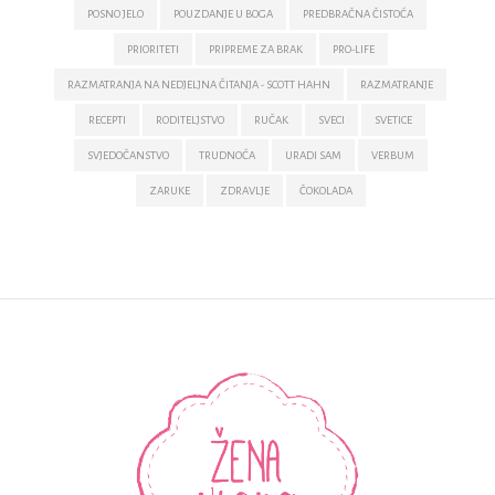
POSNO JELO
POUZDANJE U BOGA
PREDBRAČNA ČISTOĆA
PRIORITETI
PRIPREME ZA BRAK
PRO-LIFE
RAZMATRANJA NA NEDJELJNA ČITANJA - SCOTT HAHN
RAZMATRANJE
RECEPTI
RODITELJSTVO
RUČAK
SVECI
SVETICE
SVJEDOČANSTVO
TRUDNOĆA
URADI SAM
VERBUM
ZARUKE
ZDRAVLJE
ČOKOLADA