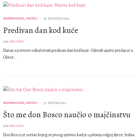
MAMIN KUTAK
,
OBITELJ
30. KOLOVOZA 2023.
Predivan dan kod kuće
piše
ANA ODAK
Danas sa mnom odluči imati predivan dan kod kuće. Odmah ujutro predaj se u
Očeve…
MAMIN KUTAK
,
OBITELJ
31. SIJEČNJA 2021.
Što me don Bosco naučio o majčinstvu
piše
ANA ODAK
Don Bosco je svetac kojeg se prvog sjetimo kad je u pitanju odgoj djece. Jedna