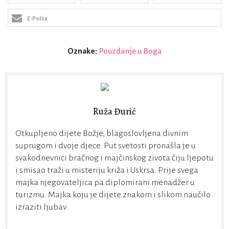
E-Pošta
Oznake:
Pouzdanje u Boga
Ruža Đurić
Otkupljeno dijete Božje, blagoslovljena divnim
suprugom i dvoje djece. Put svetosti pronašla je u
svakodnevnici bračnog i majčinskog zivota čiju ljepotu
i smisao traži u misteriju križa i Uskrsa. Prije svega
majka njegovateljica pa diplomirani menadžer u
turizmu. Majka koju je dijete znakom i slikom naučilo
izraziti ljubav.