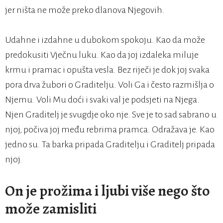
jer ništa ne može preko dlanova Njegovih.
Udahne i izdahne u dubokom spokoju. Kao da može
predokusiti Vječnu luku. Kao da joj izdaleka miluje
krmu i pramac i opušta vesla. Bez riječi je dok joj svaka
pora drva žubori o Graditelju. Voli Ga i često razmišlja o
Njemu. Voli Mu doći i svaki val je podsjeti na Njega.
Njen Graditelj je svugdje oko nje. Sve je to sad sabrano u
njoj, počiva joj među rebrima pramca. Odražava je. Kao
jedno su. Ta barka pripada Graditelju i Graditelj pripada
njoj.
On je prožima i ljubi više nego što
može zamisliti