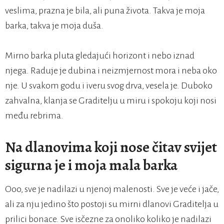
veslima, prazna je bila, ali puna života. Takva je moja
barka, takva je moja duša.
Mirno barka pluta gledajući horizont i nebo iznad
njega. Raduje je dubina i neizmjernost mora i neba oko
nje. U svakom godu i iveru svog drva, vesela je. Duboko
zahvalna, klanja se Graditelju u miru i spokoju koji nosi
među rebrima.
Na dlanovima koji nose čitav svijet
sigurna je i moja mala barka
Ooo, sve je nadilazi u njenoj malenosti. Sve je veće i jače,
ali za nju jedino što postoji su mirni dlanovi Graditelja u
prilici bonace. Sve isčezne za onoliko koliko je nadilazi