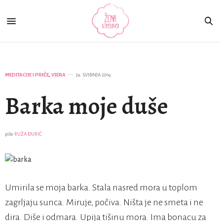
MEDITACIJE I PRIČE
,
VJERA
29. SVIBNJA 2019.
Barka moje duše
piše
RUŽA ĐURIĆ
Umirila se moja barka. Stala nasred mora u toplom
zagrljaju sunca. Miruje, počiva. Ništa je ne smeta i ne
dira. Diše i odmara. Upija tišinu mora. Ima bonacu za