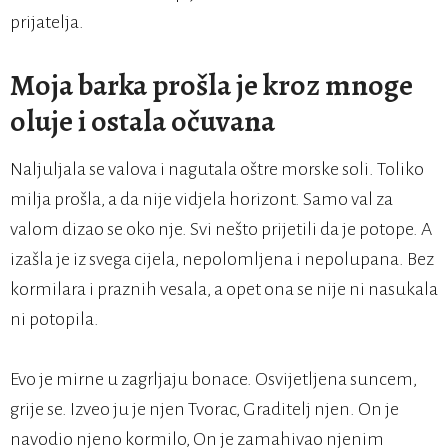
prijatelja.
Moja barka prošla je kroz mnoge
oluje i ostala očuvana
Naljuljala se valova i nagutala oštre morske soli. Toliko
milja prošla, a da nije vidjela horizont. Samo val za
valom dizao se oko nje. Svi nešto prijetili da je potope. A
izašla je iz svega cijela, nepolomljena i nepolupana. Bez
kormilara i praznih vesala, a opet ona se nije ni nasukala
ni potopila.
Evo je mirne u zagrljaju bonace. Osvijetljena suncem,
grije se. Izveo ju je njen Tvorac, Graditelj njen. On je
navodio njeno kormilo, On je zamahivao njenim