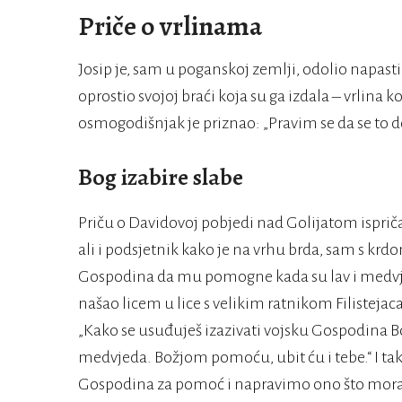
Priče o vrlinama
Josip je, sam u poganskoj zemlji, odolio napasti
oprostio svojoj braći koja su ga izdala – vrlina k
osmogodišnjak je priznao: „Pravim se da se to 
Bog izabire slabe
Priču o Davidovoj pobjedi nad Golijatom ispričaj
ali i podsjetnik kako je na vrhu brda, sam s k
Gospodina da mu pomogne kada su lav i medvjed
našao licem u lice s velikim ratnikom Filistejaca
„Kako se usuđuješ izazivati vojsku Gospodina 
medvjeda. Božjom pomoću, ubit ću i tebe.“ I ta
Gospodina za pomoć i napravimo ono što mora