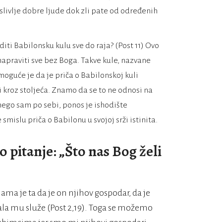
oslivlje dobre ljude dok zli pate od određenih
diti Babilonsku kulu sve do raja? (Post 11) Ovo
napraviti sve bez Boga. Takve kule, nazvane
moguće je da je priča o Babilonskoj kuli
i kroz stoljeća. Znamo da se to ne odnosi na
; nego sam po sebi, ponos je ishodište
mislu priča o Babilonu u svojoj srži istinita.
 pitanje: „Što nas Bog želi
ma je ta da je on njihov gospodar, da je
tala mu služe (Post 2,19). Toga se možemo