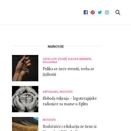
NAJNOVIJE
GDJE GOD ZOVEŠ, DAJ DA KRENEM
,
KOLUMNA
Prilika se neće stvoriti, treba se
(iz)boriti
AKTUALNO
,
NOVOSTI
Sloboda voljenja – logoterapijske
radionice za mame u Splitu
NOVOSTI
Hodočašće i edukacija ze žene iz