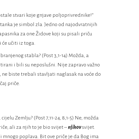
ostale stvari koje gnjave poljoprivrednike!“
ostanka je simbol zla. Jedno od najodvratnijih
apasnika za one Židove koji su pisali priču
će učiti iz toga.
abranjenog stabla? (Post 3,1-14) Možda, a
tirani i bili su neposlušni. Nije zapravo važno
, ne biste trebali stavljati naglasak na voće do
čaj priče.
a cijelu Zemlju? (Post 7,11-24, 8,1-5) Ne, možda
če, ali za njih to je bio svijet –
njihov
svijet.
i mnogo poplava. Bit ove priče je da Bog ima