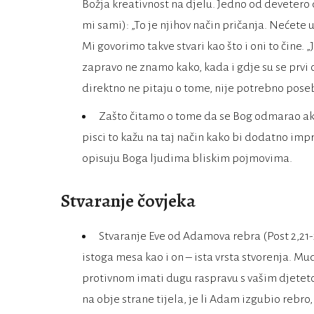
Božja kreativnost na djelu. Jedno od devetero 
mi sami): „To je njihov način pričanja. Nećete u
Mi govorimo takve stvari kao što i oni to čine. 
zapravo ne znamo kako, kada i gdje su se prvi o
direktno ne pitaju o tome, nije potrebno pose
Zašto čitamo o tome da se Bog odmarao ako
pisci to kažu na taj način kako bi dodatno impr
opisuju Boga ljudima bliskim pojmovima.
Stvaranje čovjeka
Stvaranje Eve od Adamova rebra (Post 2,21-23
istoga mesa kao i on – ista vrsta stvorenja. Mudr
protivnom imati dugu raspravu s vašim djetet
na obje strane tijela, je li Adam izgubio rebr