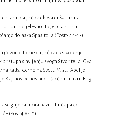
ubimcima jer smo mi njihovi gospodari.
ome planu da je čovjekova duša umrla
dmah umro tjelesno. To je bila smrt u
ćanje dolaska Spasitelja (Post 3,14-15).
biti govori o tome da je čovjek stvorenje, a
 pristupa slavljenju svoga Stvoritelja. Ova
ma kada idemo na Svetu Misu. Abel je
k je Kajinov odnos bio loš o čemu nam Bog
a se grijeha mora paziti. Priča pak o
aće (Post 4,8-10).