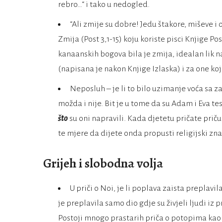
rebro…“ i tako u nedogled.
“Ali zmije su dobre! Jedu štakore, miševe i 
Zmija (Post 3,1-15) koju koriste pisci Knjige P
kanaanskih bogova bila je zmija, idealan lik n
(napisana je nakon Knjige Izlaska) i za one koji 
Neposluh – je li to bilo uzimanje voća sa z
možda i nije. Bit je u tome da su Adam i Eva tes
što
su oni napravili. Kada djetetu pričate priču
te mjere da dijete onda propusti religijski zna
Grijeh i slobodna volja
U priči o Noi, je li poplava zaista preplavil
je preplavila samo dio gdje su živjeli ljudi iz pri
Postoji mnogo prastarih priča o potopima kao 