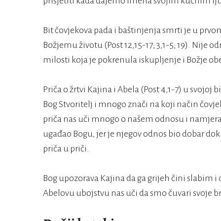
prisjetiti kada dajemo imena svojim kućnim lj
Bit čovjekova pada i baštinjenja smrti je u prv
Božjemu životu (Post 12,15-17; 3,1-5; 19). Nije o
milosti koja je pokrenula iskupljenje i Božje obe
Priča o žrtvi Kajina i Abela (Post 4,1-7) u svojoj 
Bog Stvoritelj i mnogo znači na koji način čovjek
priča nas uči mnogo o našem odnosu i namjera
ugađao Bogu, jer je njegov odnos bio dobar do
priča u priči.
Bog upozorava Kajina da ga grijeh čini slabim i d
Abelovu ubojstvu nas uči da smo čuvari svoje br