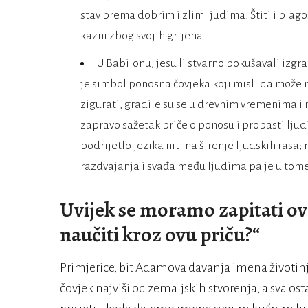
stav prema dobrim i zlim ljudima. Štiti i blag
kazni zbog svojih grijeha.
U Babilonu, jesu li stvarno pokušavali izgra
je simbol ponosna čovjeka koji misli da može 
zigurati, gradile su se u drevnim vremenima i 
zapravo sažetak priče o ponosu i propasti ljud
podrijetlo jezika niti na širenje ljudskih rasa
razdvajanja i svađa među ljudima pa je u tome s
Uvijek se moramo zapitati ovo
naučiti kroz ovu priču?“
Primjerice, bit Adamova davanja imena životinja
čovjek najviši od zemaljskih stvorenja, a sva os