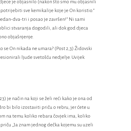
djece je objasnilo (nakon što smo mu objasnili
potrijebiti sve kemikalije koje je On koristio.“
„Jedan-dva-tri i posao je završen!“ Ni sami
blici stvaranja dogodili, ali dok god djeca
bno objašnjenje.
 se On nikada ne umara? (Post 2,3) Židovski
esionirali ljude svetošću nedjelje. Uvijek
) je način na koji se želi reći kako je ona od
o bi bilo izostaviti priču o rebru, jer ćete u
om na temu koliko rebara čovjek ima, koliko
o, priču „Ja znam jednog dečka kojemu su uzeli