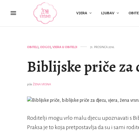
VJERA
LJUBAV
OBITE
OBITELJ
,
ODGOJ
,
VJERA U OBITELJI
31. PROSINCA 2016.
Biblijske priče za
piše
ŽENA VRSNA
Roditelji mogu vrlo malu djecu upoznavati s Bib
Praksa je to koja pretpostavlja da su i sami rodit