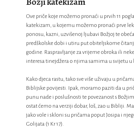
Božji katekizam
Ove priče koje možemo pronaći u prvih 11 pogla
katekizam, u kojemu možemo pronaći prve lekcij
ponosu, kazni, uzvišenoj ljubavi Božjoj te obeć
predškolske dobi i utiru put obiteljskome čitanj
godine. Raspravljanje za vrijeme obroka ili neke
interesa tinejdžera o njima samima u svijetu u 
Kako djeca rastu, tako sve više uživaju u pričam
Biblijske povijesti. Ipak, moramo paziti da u 
punu nade i poslušnosti te povezanost s Božj
ostat ćemo na verziji dobar, loš, zao u Bibliji.
jako vole i skloni su pričama poput Josipa i njego
Golijata (1 Kr 17).