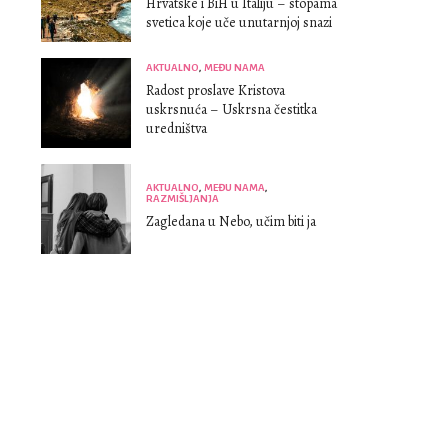
Hrvatske i BiH u Italiju – stopama
svetica koje uče unutarnjoj snazi
AKTUALNO
,
MEĐU NAMA
Radost proslave Kristova
uskrsnuća – Uskrsna čestitka
uredništva
AKTUALNO
,
MEĐU NAMA
,
RAZMIŠLJANJA
Zagledana u Nebo, učim biti ja