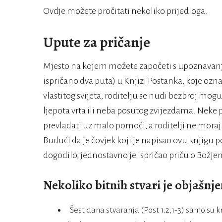
Ovdje možete pročitati nekoliko prijedloga.
Upute za pričanje
Mjesto na kojem možete započeti s upoznavanj
ispričano dva puta) u Knjizi Postanka, koje ozn
vlastitog svijeta, roditelju se nudi bezbroj mogu
ljepota vrta ili neba posutog zvijezdama. Neke
prevladati uz malo pomoći, a roditelji ne moraj
Budući da je čovjek koji je napisao ovu knjigu 
dogodilo, jednostavno je ispričao priču o Božjem
Nekoliko bitnih stvari je objašnj
Šest dana stvaranja (Post 1;2,1-3) samo su k