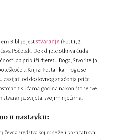
em Biblije jest
stvaranje
(Post 1; 2 –
ačava Početak. Dok dijete otkriva čuda
ćnosti da približi djetetu Boga, Stvoritelja
 poteškoće u Knjizi Postanka mogu se
u zazijati od doslovnog značenja priče.
postojao tisućama godina nakon što se sve
 stvaranju svijeta, svojim riječima.
eno u nastavku:
njiževno sredstvo kojim se želi pokazati sva