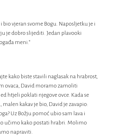
 i bio vjeran svome Bogu. Naposljetku je i
oju je dobro slijediti. Jedan plavooki
događa meni.“
te kako biste stavili naglasak na hrabrost,
rdom ovaca, David moramo zamoliti
 htjeli poklati njegove ovce. Kada se
, malen kakav je bio, David je zavapio:
Boga? Uz Božju pomoć ubio sam lava i
ko učimo kako postati hrabri. Molimo
mo napraviti.