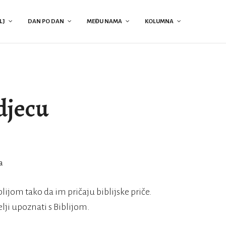
LJ
DAN PO DAN
MEĐU NAMA
KOLUMNA
 djecu
lijom tako da im pričaju biblijske priče.
elji upoznati s Biblijom.