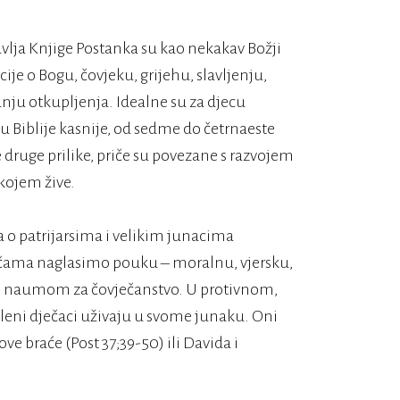
vlja Knjige Postanka su kao nekakav Božji
e o Bogu, čovjeku, grijehu, slavljenju,
anju otkupljenja. Idealne su za djecu
u Biblije kasnije, od sedme do četrnaeste
 druge prilike, priče su povezane s razvojem
kojem žive.
a o patrijarsima i velikim junacima
pričama naglasimo pouku – moralnu, vjersku,
im naumom za čovječanstvo. U protivnom,
 Maleni dječaci uživaju u svome junaku. Oni
ve braće (Post 37;39-50) ili Davida i