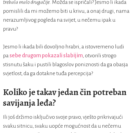
trebala malo drugačije
. Možda se ispričali? Jesmo li ikada
pomislili da mi možemo biti u krivu, a onaj drugi, nama
nerazumljivog pogleda na svijet, u nečemu ipak u
pravu?
Jesmo li ikada bili dovoljno hrabri, a istovremeno ludi
pa
sebe drugom pokazali slabijim
, otvorili strogo
stisnutu šaku i pustili blagoslov poniznosti da ga obasja
svjetlost, da ga dotakne tuđa percepcija?
Koliko je takav jedan čin potreban
savijanja leđa?
Ili još držimo isključivo svoje pravo, vješto prikrivajući
svaku sitnicu, svaku uopće mogućnost da u nečemu