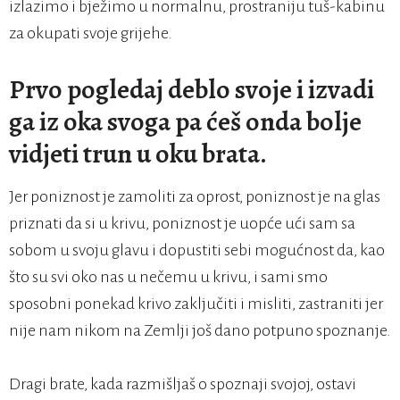
izlazimo i bježimo u normalnu, prostraniju tuš-kabinu
za okupati svoje grijehe.
Prvo pogledaj deblo svoje i izvadi
ga iz oka svoga pa ćeš onda bolje
vidjeti trun u oku brata.
Jer poniznost je zamoliti za oprost, poniznost je na glas
priznati da si u krivu, poniznost je uopće ući sam sa
sobom u svoju glavu i dopustiti sebi mogućnost da, kao
što su svi oko nas u nečemu u krivu, i sami smo
sposobni ponekad krivo zaključiti i misliti, zastraniti jer
nije nam nikom na Zemlji još dano potpuno spoznanje.
Dragi brate, kada razmišljaš o spoznaji svojoj, ostavi