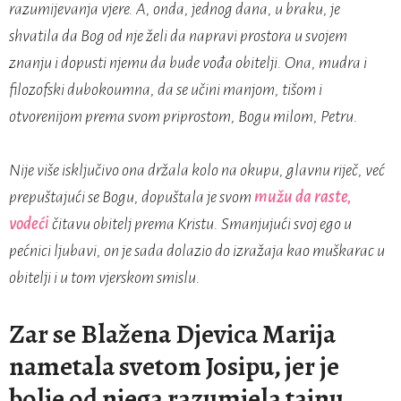
razumijevanja vjere. A, onda, jednog dana, u braku, je
shvatila da Bog od nje želi da napravi prostora u svojem
znanju i dopusti njemu da bude vođa obitelji. Ona, mudra i
filozofski dubokoumna, da se učini manjom, tišom i
otvorenijom prema svom priprostom, Bogu milom, Petru.
Nije više isključivo ona držala kolo na okupu, glavnu riječ, već
prepuštajući se Bogu, dopuštala je svom
mužu da raste,
vodeći
čitavu obitelj prema Kristu. Smanjujući svoj ego u
pećnici ljubavi, on je sada dolazio do izražaja kao muškarac u
obitelji i u tom vjerskom smislu.
Zar se Blažena Djevica Marija
nametala svetom Josipu, jer je
bolje od njega razumjela tajnu