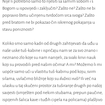
Nije li potrebno samo to riješiti sa samim sobom i s
Bogom u ispovijedi i zaključiti? Zašto ne? Zašto ne bi
popravio štetu učinjenu tvrdoćom srca svoga? Zašto
pred bratom ne bi pokazao čin iskrenog pokajanja u
stavu poniznosti?
Koliko smo samo kadri od drugih zahtijevati da uđu u
naše uske tuš-kabine i ispričaju nam se za svo znano i
neznano zlo koje su nam nanijeli, za svaki krivi nauk
koji su provodili pred našim očima! A mi? Možemo li mi
uopće samo ući u vlastitu tuš-kabinu pod koju, svim
silama, uvlačimo bližnje koji su
dužnici naši
? Ili već na
ulasku u taj skučeni prostor za tuširanje drugih po našoj
savjesti (smješten pod nekim stubama, prepun paučine,
ispijenih šalica kave i tuđih cipela na policama) plašljivo