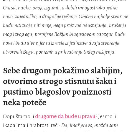
Oni su, naoko, oboje izgubili, a dobili mnogostruko-jedno
novo, zajedničko, a drugačije rješenje. Obično najbolje stvari ne
budu niti tvoje, niti moje, nego proizvod odustajanja, brušenja
mog i tvog ega, posoljene Božjim blagoslovom odozgor. Budu
nove i budu divne, jer su izrasle iz jedinstva dvaju stvorenja
otvorenih Bogu, poniznih u prihvaćanju tuđeg mišljenja.
Sebe drugom pokažimo slabijim,
otvorimo strogo stisnutu šaku i
pustimo blagoslov poniznosti
neka poteče
Dopuštamo li
drugome da bude u pravu
? Jesmo li
ikada imali hrabrosti reći:
Da, imaš pravo, možda sam