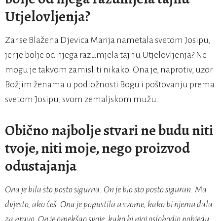
Utjelovljenja?
Zar se Blažena Djevica Marija nametala svetom Josipu,
jer je bolje od njega razumjela tajnu Utjelovljenja? Ne
mogu je takvom zamisliti nikako. Ona je, naprotiv, uzor
Božjim ženama u podložnosti Bogu i poštovanju prema
svetom Josipu, svom zemaljskom mužu.
Obično najbolje stvari ne budu niti
tvoje, niti moje, nego proizvod
odustajanja
Ona je bila sto posto sigurna. On je bio sto posto siguran. Ma
dvjesto, ako ćeš. Ona je popustila u svome, kako bi njemu dala
za pravo. On je omekšao svoje, kako bi njoj oslobodio pobjedu.