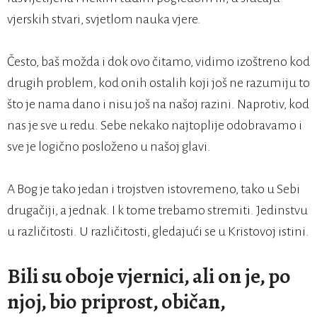
vjerskih stvari, svjetlom nauka vjere.
Često, baš možda i dok ovo čitamo, vidimo izoštreno kod
drugih problem, kod onih ostalih koji još ne razumiju to
što je nama dano i nisu još na našoj razini. Naprotiv, kod
nas je sve u redu. Sebe nekako najtoplije odobravamo i
sve je logično posloženo u našoj glavi.
A Bog je tako jedan i trojstven istovremeno, tako u Sebi
drugačiji, a jednak. I k tome trebamo stremiti. Jedinstvu
u različitosti. U različitosti, gledajući se u Kristovoj istini.
Bili su oboje vjernici, ali on je, po
njoj, bio priprost, običan,