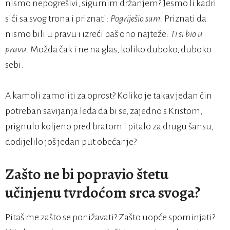
nismo nepogrešivi, sigurnim držanjem? Jesmo li kadri
sići sa svog trona i priznati:
Pogriješio sam.
Priznati da
nismo bili u pravu i izreći baš ono najteže:
Ti si bio u
pravu
. Možda čak i ne na glas, koliko duboko, duboko
sebi.
A kamoli zamoliti za oprost? Koliko je takav jedan čin
potreban savijanja leđa da bi se, zajedno s Kristom,
prignulo koljeno pred bratom i pitalo za drugu šansu,
dodijelilo još jedan put obećanje?
Zašto ne bi popravio štetu
učinjenu tvrdoćom srca svoga?
Pitaš me zašto se ponižavati? Zašto uopće spominjati?