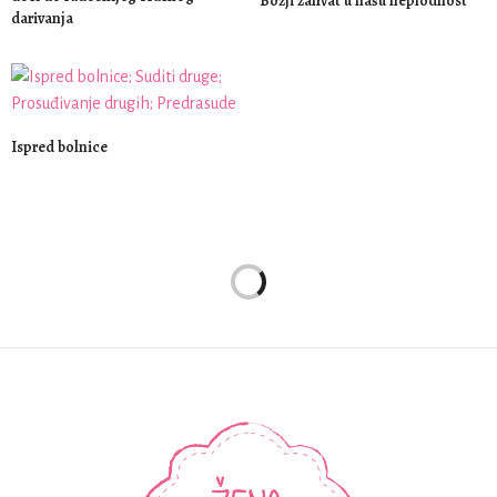
Božji zahvat u našu neplodnost
darivanja
Ispred bolnice