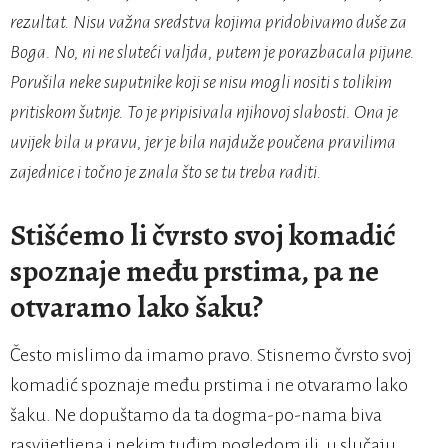
rezultat. Nisu važna sredstva kojima pridobivamo duše za
Boga. No, ni ne sluteći valjda, putem je porazbacala pijune.
Porušila neke suputnike koji se nisu mogli nositi s tolikim
pritiskom šutnje. To je pripisivala njihovoj slabosti. Ona je
uvijek bila u pravu, jer je bila najduže poučena pravilima
zajednice i točno je znala što se tu treba raditi.
Stišćemo li čvrsto svoj komadić
spoznaje među prstima, pa ne
otvaramo lako šaku?
Često mislimo da imamo pravo. Stisnemo čvrsto svoj
komadić spoznaje među prstima i ne otvaramo lako
šaku. Ne dopuštamo da ta dogma-po-nama biva
rasvijetljena i nekim tuđim pogledom ili, u slučaju