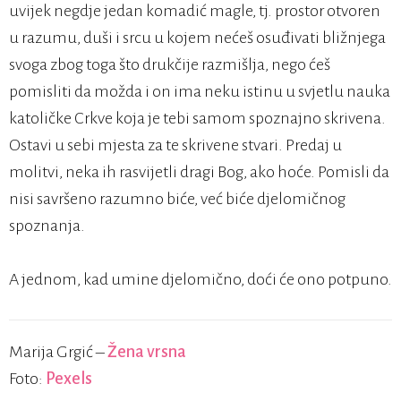
uvijek negdje jedan komadić magle, tj. prostor otvoren
u razumu, duši i srcu u kojem nećeš osuđivati bližnjega
svoga zbog toga što drukčije razmišlja, nego ćeš
pomisliti da možda i on ima neku istinu u svjetlu nauka
katoličke Crkve koja je tebi samom spoznajno skrivena.
Ostavi u sebi mjesta za te skrivene stvari. Predaj u
molitvi, neka ih rasvijetli dragi Bog, ako hoće. Pomisli da
nisi savršeno razumno biće, već biće djelomičnog
spoznanja.
A jednom, kad umine djelomično, doći će ono potpuno.
Marija Grgić –
Žena vrsna
Foto:
Pexels