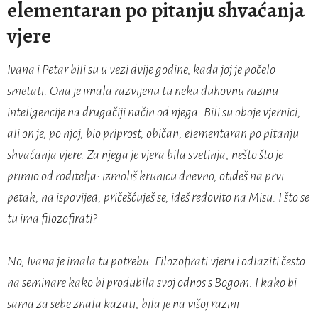
elementaran po pitanju shvaćanja
vjere
Ivana i Petar bili su u vezi dvije godine, kada joj je počelo
smetati. Ona je imala razvijenu tu neku duhovnu razinu
inteligencije na drugačiji način od njega. Bili su oboje vjernici,
ali on je, po njoj, bio priprost, običan, elementaran po pitanju
shvaćanja vjere. Za njega je vjera bila svetinja, nešto što je
primio od roditelja: izmoliš krunicu dnevno, otiđeš na prvi
petak, na ispovijed, pričešćuješ se, ideš redovito na Misu. I što se
tu ima filozofirati?
No, Ivana je imala tu potrebu. Filozofirati vjeru i odlaziti često
na seminare kako bi produbila svoj odnos s Bogom. I kako bi
sama za sebe znala kazati, bila je na višoj razini