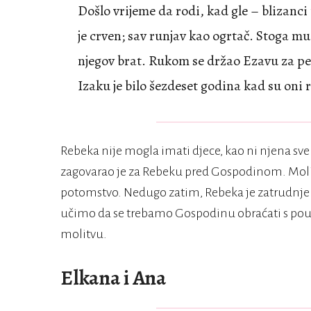
Došlo vrijeme da rodi, kad gle – blizanci 
je crven; sav runjav kao ogrtač. Stoga m
njegov brat. Rukom se držao Ezavu za pe
Izaku je bilo šezdeset godina kad su oni 
Rebeka nije mogla imati djece, kao ni njena svek
zagovarao je za Rebeku pred Gospodinom. Molio
potomstvo. Nedugo zatim, Rebeka je zatrudnjela
učimo da se trebamo Gospodinu obraćati s pouz
molitvu.
Elkana i Ana