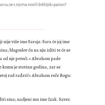
ko su se s njima nosili biblijski parovi?
 nije više ime Saraja: Sara će joj ime
 sina; blagoslov ću na nju izliti te će se
ima od nje poteći.« Abraham pade
e komu je stotinu godina, zar se
setoj rod rađati!« Abraham reče Bogu:
oditi sina; nadjeni mu ime Izak. Savez