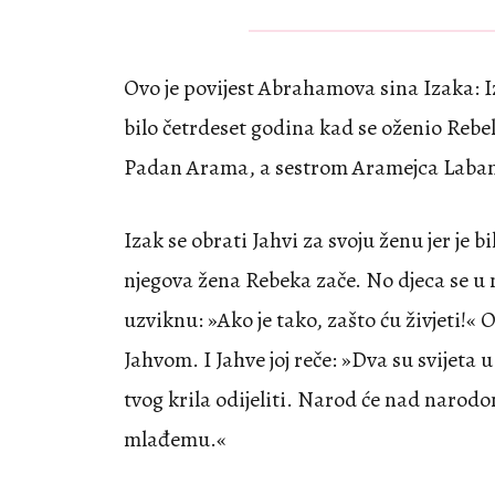
Ovo je povijest Abrahamova sina Izaka: 
bilo četrdeset godina kad se oženio Reb
Padan Arama, a sestrom Aramejca Laba
Izak se obrati Jahvi za svoju ženu jer je b
njegova žena Rebeka zače. No djeca se u 
uzviknu: »Ako je tako, zašto ću živjeti!« O
Jahvom. I Jahve joj reče: »Dva su svijeta u
tvog krila odijeliti. Narod će nad narodom
mlađemu.«