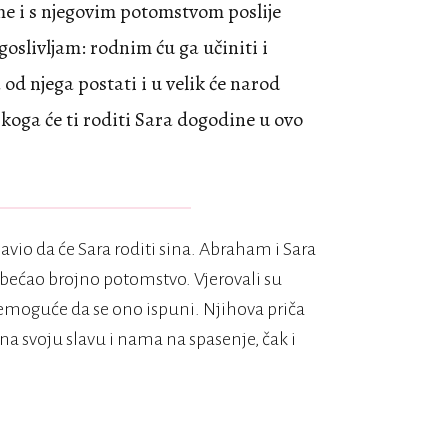
jime i s njegovim potomstvom poslije
agoslivljam: rodnim ću ga učiniti i
od njega postati i u velik će narod
, koga će ti roditi Sara dogodine u ovo
vio da će Sara roditi sina. Abraham i Sara
 obećao brojno potomstvo. Vjerovali su
emoguće da se ono ispuni. Njihova priča
na svoju slavu i nama na spasenje, čak i