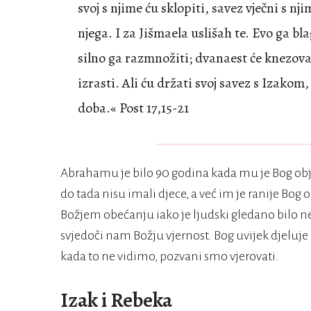
svoj s njime ću sklopiti, savez vječni s n
njega. I za Jišmaela uslišah te. Evo ga bl
silno ga razmnožiti; dvanaest će knezova 
izrasti. Ali ću držati svoj savez s Izakom
doba.« Post 17,15-21
Abrahamu je bilo 90 godina kada mu je Bog obja
do tada nisu imali djece, a već im je ranije Bog
Božjem obećanju iako je ljudski gledano bilo n
svjedoči nam Božju vjernost. Bog uvijek djeluje 
kada to ne vidimo, pozvani smo vjerovati.
Izak i Rebeka