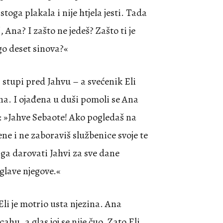
stoga plakala i nije htjela jesti. Tada
 Ana? I zašto ne jedeš? Zašto ti je
ego deset sinova?«
 i stupi pred Jahvu – a svećenik Eli
ina. I ojađena u duši pomoli se Ana
o: »Jahve Sebaote! Ako pogledaš na
ne i ne zaboraviš službenice svoje te
 ga darovati Jahvi za sve dane
 glave njegove.«
li je motrio usta njezina. Ana
hu, a glas joj se nije čuo. Zato Eli