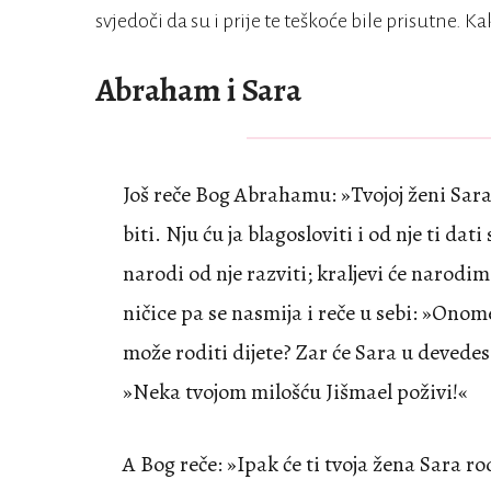
svjedoči da su i prije te teškoće bile prisutne. Ka
Abraham i Sara
Još reče Bog Abrahamu: »Tvojoj ženi Saraji
biti. Nju ću ja blagosloviti i od nje ti dati
narodi od nje razviti; kraljevi će narod
ničice pa se nasmija i reče u sebi: »Onom
može roditi dijete? Zar će Sara u devede
»Neka tvojom milošću Jišmael poživi!«
A Bog reče: »Ipak će ti tvoja žena Sara r