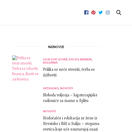
NAJNOVIJE
GDJE GOD ZOVEŠ, DAJ DA KRENEM
,
KOLUMNA
Prilika se neće stvoriti, treba se
(iz)boriti
AKTUALNO
,
NOVOSTI
Sloboda voljenja – logoterapijske
radionice za mame u Splitu
NOVOSTI
Hodočašće i edukacija ze žene iz
Hrvatske i BiH u Italiju – stopama
svetica koje uče unutarnjoj snazi