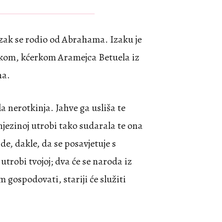
Izak se rodio od Abrahama. Izaku je
ekom, kćerkom Aramejca Betuela iz
na.
ila nerotkinja. Jahve ga usliša te
njezinoj utrobi tako sudarala te ona
de, dakle, da se posavjetuje s
 utrobi tvojoj; dva će se naroda iz
 gospodovati, stariji će služiti