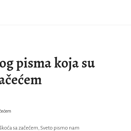
tog pisma koja su
začećem
teškoća sa začećem, Sveto pismo nam