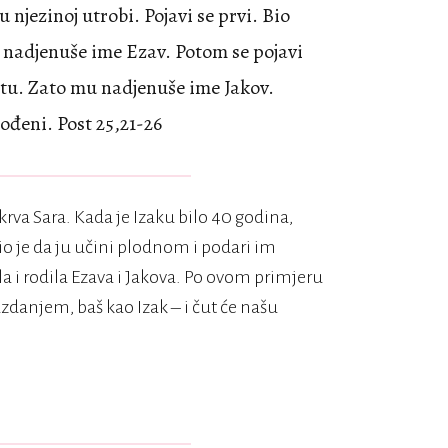
u njezinoj utrobi. Pojavi se prvi. Bio
u nadjenuše ime Ezav. Potom se pojavi
tu. Zato mu nadjenuše ime Jakov.
rođeni. Post 25,21-26
rva Sara. Kada je Izaku bilo 40 godina,
 je da ju učini plodnom i podari im
 i rodila Ezava i Jakova. Po ovom primjeru
danjem, baš kao Izak – i čut će našu