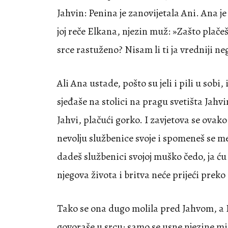
Jahvin: Penina je zanovijetala Ani. Ana je 
joj reče Elkana, njezin muž: »Zašto plačeš,
srce rastuženo? Nisam li ti ja vredniji n
Ali Ana ustade, pošto su jeli i pili u sobi,
sjeđaše na stolici na pragu svetišta Jahv
Jahvi, plačući gorko. I zavjetova se ovak
nevolju službenice svoje i spomeneš se me
dadeš službenici svojoj muško čedo, ja ću
njegova života i britva neće prijeći preko
Tako se ona dugo molila pred Jahvom, a E
govoraše u srcu; samo se usne njezine mica