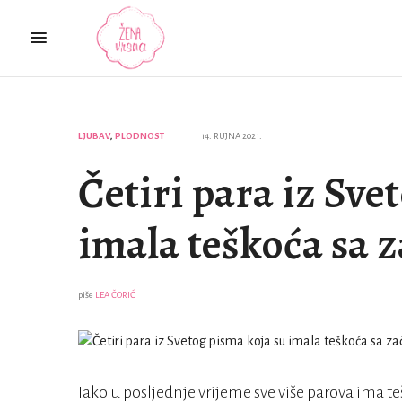
LJUBAV
,
PLODNOST
14. RUJNA 2021.
Četiri para iz Sve
imala teškoća sa 
piše
LEA ČORIĆ
Iako u posljednje vrijeme sve više parova ima 