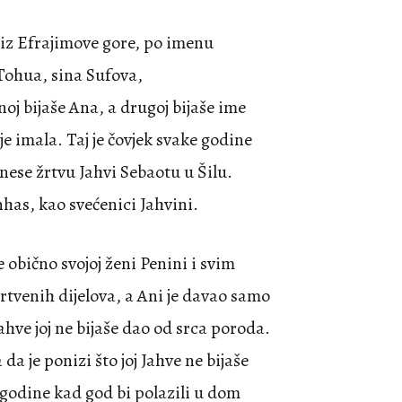
 iz Efrajimove gore, po imenu
Tohua, sina Sufova,
noj bijaše Ana, a drugoj bijaše ime
je imala. Taj je čovjek svake godine
inese žrtvu Jahvi Sebaotu u Šilu.
nhas, kao svećenici Jahvini.
obično svojoj ženi Penini i svim
rtvenih dijelova, a Ani je davao samo
Jahve joj ne bijaše dao od srca poroda.
 da je ponizi što joj Jahve ne bijaše
 godine kad god bi polazili u dom