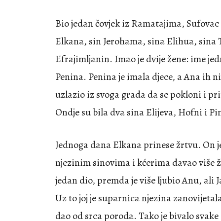
Bio jedan čovjek iz Ramatajima, Sufovac
Elkana, sin Jerohama, sina Elihua, sina 
Efrajimljanin. Imao je dvije žene: ime jed
Penina. Penina je imala djece, a Ana ih ni
uzlazio iz svoga grada da se pokloni i pr
Ondje su bila dva sina Elijeva, Hofni i Pi
Jednoga dana Elkana prinese žrtvu. On je 
njezinim sinovima i kćerima davao više ž
jedan dio, premda je više ljubio Anu, ali 
Uz to joj je suparnica njezina zanovijetala
dao od srca poroda. Tako je bivalo svake