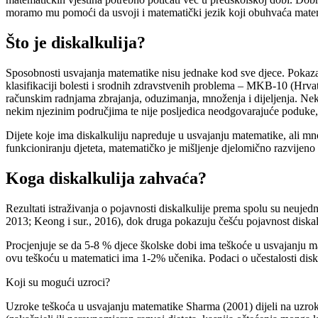
moramo mu pomoći da usvoji i matematički jezik koji obuhvaća matemati
Što je diskalkulija?
Sposobnosti usvajanja matematike nisu jednake kod sve djece. Pokaza
klasifikaciji bolesti i srodnih zdravstvenih problema – MKB-10 (Hrvat
računskim radnjama zbrajanja, oduzimanja, množenja i dijeljenja. Neki
nekim njezinim područjima te nije posljedica neodgovarajuće poduke, od
Dijete koje ima diskalkuliju napreduje u usvajanju matematike, ali m
funkcioniranju djeteta, matematičko je mišljenje djelomično razvijeno (
Koga diskalkulija zahvaća?
Rezultati istraživanja o pojavnosti diskalkulije prema spolu su neujed
2013; Keong i sur., 2016), dok druga pokazuju češću pojavnost diskalk
Procjenjuje se da 5-8 % djece školske dobi ima teškoće u usvajanju m
ovu teškoću u matematici ima 1-2% učenika. Podaci o učestalosti diska
Koji su mogući uzroci?
Uzroke teškoća u usvajanju matematike Sharma (2001) dijeli na uzroke k