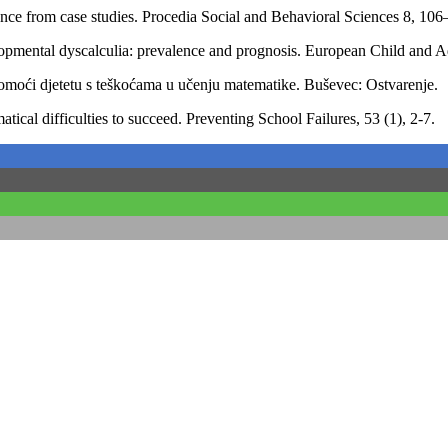
ence from case studies. Procedia Social and Behavioral Sciences 8, 106
lopmental dyscalculia: prevalence and prognosis. European Child and Ad
omoći djetetu s teškoćama u učenju matematike. Buševec: Ostvarenje.
ical difficulties to succeed. Preventing School Failures, 53 (1), 2-7.