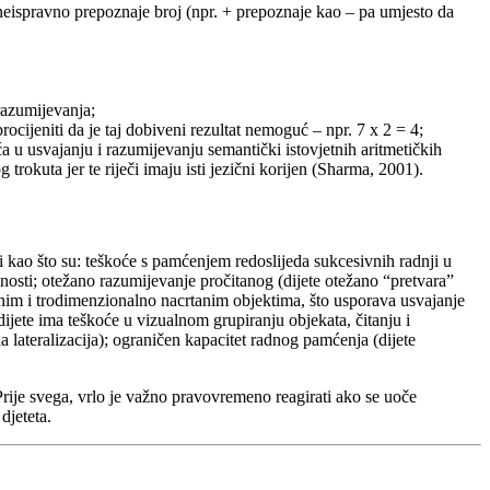
 neispravno prepoznaje broj (npr. + prepoznaje kao – pa umjesto da
razumijevanja;
rocijeniti da je taj dobiveni rezultat nemoguć – npr. 7 x 2 = 4;
 u usvajanju i razumijevanju semantički istovjetnih aritmetičkih
rokuta jer te riječi imaju isti jezični korijen (Sharma, 2001).
 kao što su: teškoće s pamćenjem redoslijeda sukcesivnih radnji u
nosti; otežano razumijevanje pročitanog (dijete otežano “pretvara”
arnim i trodimenzionalno nacrtanim objektima, što usporava usvajanje
dijete ima teškoće u vizualnom grupiranju objekata, čitanju i
na lateralizacija); ograničen kapacitet radnog pamćenja (dijete
 Prije svega, vrlo je važno pravovremeno reagirati ako se uoče
djeteta.