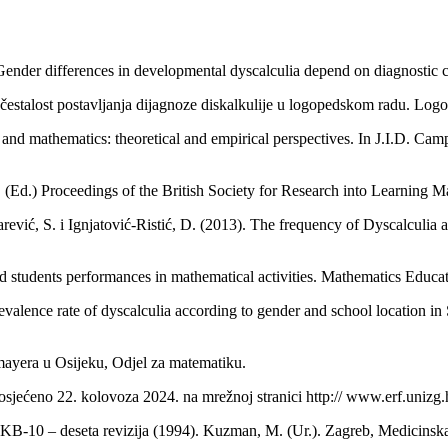
ender differences in developmental dyscalculia depend on diagnostic cr
Učestalost postavljanja dijagnoze diskalkulije u logopedskom radu. Logo
ic and mathematics: theoretical and empirical perspectives. In J.I.D. 
M. (Ed.) Proceedings of the British Society for Research into Learning M
arević, S. i Ignjatović-Ristić, D. (2013). The frequency of Dyscalculia
led students performances in mathematical activities. Mathematics Educ
alence rate of dyscalculia according to gender and school location in
ssmayera u Osijeku, Odjel za matematiku.
sjećeno 22. kolovoza 2024. na mrežnoj stranici http:// www.erf.unizg.h
MKB-10 – deseta revizija (1994). Kuzman, M. (Ur.). Zagreb, Medicinsk