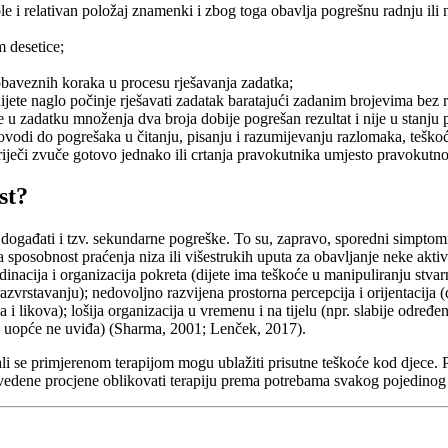
e i relativan položaj znamenki i zbog toga obavlja pogrešnu radnju ili
m desetice;
 obaveznih koraka u procesu rješavanja zadatka;
dijete naglo počinje rješavati zadatak baratajući zadanim brojevima bez 
e u zadatku množenja dva broja dobije pogrešan rezultat i nije u stanju p
vodi do pogrešaka u čitanju, pisanju i razumijevanju razlomaka, teškoća
ječi zvuče gotovo jednako ili crtanja pravokutnika umjesto pravokutnog t
st?
događati i tzv. sekundarne pogreške. To su, zapravo, sporedni simptomi
 sposobnost praćenja niza ili višestrukih uputa za obavljanje neke aktiv
dinacija i organizacija pokreta (dijete ima teškoće u manipuliranju stv
zvrstavanju); nedovoljno razvijena prostorna percepcija i orijentacija (
i likova); lošija organizacija u vremenu i na tijelu (npr. slabije određe
 ga uopće ne uviđa) (Sharma, 2001; Lenček, 2017).
, ali se primjerenom terapijom mogu ublažiti prisutne teškoće kod djece.
ovedene procjene oblikovati terapiju prema potrebama svakog pojedinog 