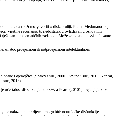
 dobi, te tada možemo govoriti o diskalkuliji. Prema Međunarodnoj
ećaj vještine računanja, tj. nedostatak u ovladavanju osnovnim
i rješavanju matematičkih zadataka. Može se pojaviti u svim ili samo
kle, unatoč prosječnom ili natprosječnom intelektualnom
ječake i djevojčice (Shalev i sur., 2000; Devine i sur., 2013; Karimi,
i sur., 2013).
e učestalost diskalkulije i do 8%, a Peard (2010) procjenjuje kako
oji se nalaze unutar djeteta mogu biti: neurološke disfunkcije