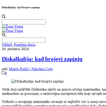
Diskalkulija: kad brojevi zapinju
Search
for:
Search
for:
Obitelj
,
Posebna djeca
16. prosinca 2024.
Diskalkulija: kad brojevi zapinju
piše
Mateja Ružić i Nikolina Gelo
0
Velik broj različitih čimbenika utječe na proces učenja matematike, k
međusobno su povezane, a nedovoljna razvijenost bilo koje od njih mo
Teškoće u usvajanju matematike stvaraju se najčešće već u ranoj razvo
matematičkih vještina potrebno poticati već u predškolskoj dobi. Dobr