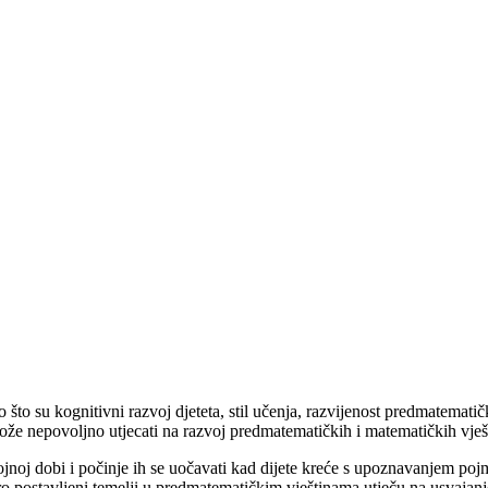
ao što su kognitivni razvoj djeteta, stil učenja, razvijenost predmatem
že nepovoljno utjecati na razvoj predmatematičkih i matematičkih vješ
jnoj dobi i počinje ih se uočavati kad dijete kreće s upoznavanjem poj
o postavljeni temelji u predmatematičkim vještinama utječu na usvajanj