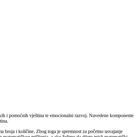
atičkih i pomoćnih vještina te emocionalni razvoj. Navedene komponente
tina.
ma broja i količine. Zbog toga je spremnost za početno usvajanje
e matematičkog mišljenja, a ako želimo da dijete misli matematički,