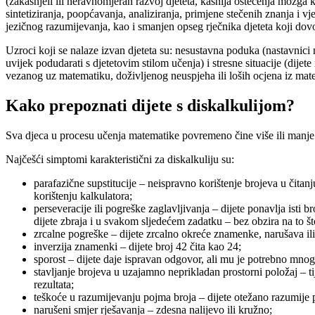
(zakašnjeli ili neravnomjeran razvoj djeteta, kasnija oštećenja mozga 
sintetiziranja, poopćavanja, analiziranja, primjene stečenih znanja i v
jezičnog razumijevanja, kao i smanjen opseg rječnika djeteta koji do
Uzroci koji se nalaze izvan djeteta su: nesustavna poduka (nastavnici n
uvijek podudarati s djetetovim stilom učenja) i stresne situacije (dij
vezanog uz matematiku, doživljenog neuspjeha ili loših ocjena iz mat
Kako prepoznati dijete s diskalkulijom?
Sva djeca u procesu učenja matematike povremeno čine više ili manje 
Najčešći simptomi karakteristični za diskalkuliju su:
parafazične supstitucije – neispravno korištenje brojeva u čitan
korištenju kalkulatora;
perseveracije ili pogreške zaglavljivanja – dijete ponavlja isti br
dijete zbraja i u svakom sljedećem zadatku – bez obzira na to št
zrcalne pogreške – dijete zrcalno okreće znamenke, narušava i
inverzija znamenki – dijete broj 42 čita kao 24;
sporost – dijete daje ispravan odgovor, ali mu je potrebno mno
stavljanje brojeva u uzajamno neprikladan prostorni položaj –
rezultata;
teškoće u razumijevanju pojma broja – dijete otežano razumije 
narušeni smjer rješavanja – zdesna nalijevo ili kružno;