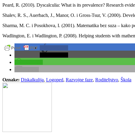
Peard, R. (2010). Dyscalculia: What is its prevalence? Research evid
Shalev, R. S., Auerbach, J., Manor, O. i Gross-Tsur, V. (2000). Deve
Sharma, M. C. i Posokhova, I. (2001). Matematika bez suza – kako p
Wadlington, E. i Wadlington, P. (2008). Helping students with mathemat
podijelite
podijelite
podijelite
e-pošta
Oznake:
Diskalkulija
,
Logoped
,
Razvojne faze
,
Roditeljstvo
,
Škola