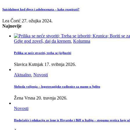
Suicidalnost kod djece i adolescenata – kako reagirati?
Lea Čorić
27. ožujka 2024.
Najnovije
Gdje god zoveš, daj da krenem
,
Kolumna
Prilika se neće stvoriti, treba se (iz)boriti
Slavica Kutnjak
17. svibnja 2026.
Aktualno
,
Novosti
Sloboda voljenja – logoterapijske radionice za mame u Splitu
Žena Vrsna
20. travnja 2026.
Novosti
Hodočašće i edukacija ze žene iz Hrvatske i BiH u Italiju – stopama svetica koje u