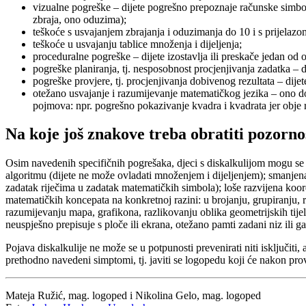
vizualne pogreške – dijete pogrešno prepoznaje računske simbol
zbraja, ono oduzima);
teškoće s usvajanjem zbrajanja i oduzimanja do 10 i s prijelazo
teškoće u usvajanju tablice množenja i dijeljenja;
proceduralne pogreške – dijete izostavlja ili preskače jedan od
pogreške planiranja, tj. nesposobnost procjenjivanja zadatka – 
pogreške provjere, tj. procjenjivanja dobivenog rezultata – dijet
otežano usvajanje i razumijevanje matematičkog jezika – ono do
pojmova: npr. pogrešno pokazivanje kvadra i kvadrata jer obje ri
Na koje još znakove treba obratiti pozorno
Osim navedenih specifičnih pogrešaka, djeci s diskalkulijom mogu se 
algoritmu (dijete ne može ovladati množenjem i dijeljenjem); smanjena
zadatak riječima u zadatak matematičkih simbola); loše razvijena koor
matematičkih koncepata na konkretnoj razini: u brojanju, grupiranju, ra
razumijevanju mapa, grafikona, razlikovanju oblika geometrijskih tijela 
neuspješno prepisuje s ploče ili ekrana, otežano pamti zadani niz ili
Pojava diskalkulije ne može se u potpunosti prevenirati niti isključiti
prethodno navedeni simptomi, tj. javiti se logopedu koji će nakon pr
Mateja Ružić, mag. logoped i Nikolina Gelo, mag. logoped