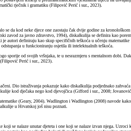
čki rječnik i gramatiku (Filipović Perić i sur., 2023).
lo se da kod neke djece one zaostaju čak dvije godine za kronološkom
ski zavod za javno zdravstvo, 1994), diskalkulija se definira kao porem
 je autori definiraju kao skup specifičnih teškoća u učenju matematike 
stupanja u funkcioniranju osjetila ili intelektualnih teškoća.
nogo sporije od svojih vršnjaka, te u nesrazmjeru s mentalnom dobi. Da
Filipović Perić i sur., 2023).
načeni. Dio istraživanja pokazuje kako diskalkulija podjednako zahvaća d
ulije kod dječaka nego kod djevojčica (Gifford i sur., 2008; Jovanović 
atematike (Geary, 2004). Wadlington i Wadlington (2008) navode kako j
lkulije u Hrvatskoj još nisu poznati.
oji se nalaze unutar djeteta i one koji se nalaze izvan njega. Uzroci k