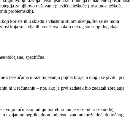
nj kognitivnog razvoja i viših psihičkih funkcija (smanjene sposobnosti
rategija za njihovo rješavanje); jezične teškoće (prisutnost teškoća
onih problemskih).
oji koriste ili u skladu s vlastitim stilom učenja, što se ne mora
ioznost koja se javlja ili povećava nakon nekog stresnog događaja
euobičajene, specifične.
ane s teškoćama u razumijevanju pojma broja, a mogu se javiti i pri
pisanju ni u računanju – npr. ako je prvi zadatak bio zadatak zbrajanja,
stavniju računsku radnju potrebno mu je više od tri sekunde);
jeve u uzajamno neprikladnom odnosu i zato ne može doći do točnog