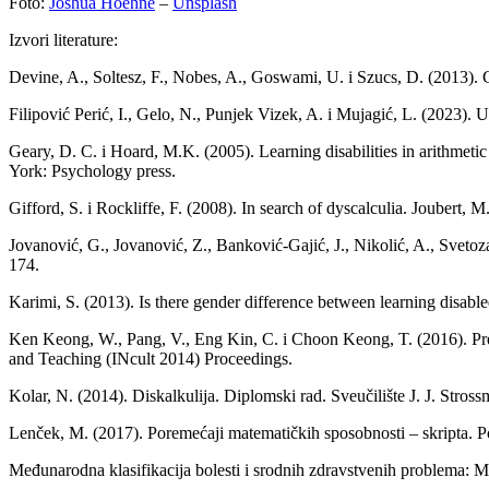
Foto:
Joshua Hoehne
–
Unsplash
Izvori literature:
Devine, A., Soltesz, F., Nobes, A., Goswami, U. i Szucs, D. (2013). G
Filipović Perić, I., Gelo, N., Punjek Vizek, A. i Mujagić, L. (2023). 
Geary, D. C. i Hoard, M.K. (2005). Learning disabilities in arithmet
York: Psychology press.
Gifford, S. i Rockliffe, F. (2008). In search of dyscalculia. Joubert, 
Jovanović, G., Jovanović, Z., Banković-Gajić, J., Nikolić, A., Svetoz
174.
Karimi, S. (2013). Is there gender difference between learning disab
Ken Keong, W., Pang, V., Eng Kin, C. i Choon Keong, T. (2016). Prev
and Teaching (INcult 2014) Proceedings.
Kolar, N. (2014). Diskalkulija. Diplomski rad. Sveučilište J. J. Stro
Lenček, M. (2017). Poremećaji matematičkih sposobnosti – skripta. Po
Međunarodna klasifikacija bolesti i srodnih zdravstvenih problema: 