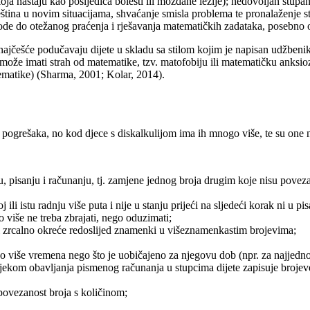
koja nastaju kao posljedica bolesti ili moždane lezije); nedovoljan stupa
ještina u novim situacijama, shvaćanje smisla problema te pronalaženje st
vode do otežanog praćenja i rješavanja matematičkih zadataka, posebno 
ajčešće podučavaju dijete u skladu sa stilom kojim je napisan udžbenik k
ete može imati strah od matematike, tzv. matofobiju ili matematičku anks
ematike) (Sharma, 2001; Kolar, 2014).
pogrešaka, no kod djece s diskalkulijom ima ih mnogo više, te su one n
ju, pisanju i računanju, tj. zamjene jednog broja drugim koje nisu povez
oj ili istu radnju više puta i nije u stanju prijeći na sljedeći korak ni u 
o više ne treba zbrajati, nego oduzimati;
li zrcalno okreće redoslijed znamenki u višeznamenkastim brojevima;
go više vremena nego što je uobičajeno za njegovu dob (npr. za najjedno
 tijekom obavljanja pismenog računanja u stupcima dijete zapisuje bro
povezanost broja s količinom;