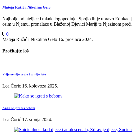
Mateja Ružić i Nikolina Gelo
Najbolje prijateljice i mlade logopedinje. Spojio ih je upravo Edukacij
osim u Njemu, pronalaze u Blaženoj Djevici Mariji te Njezinom preč
0
Mateja Ružić i Nikolina Gelo
16. prosinca 2024.
Pročitajte još
Vrijeme nije tvoje i to nije loše
Lea Čorić
16. kolovoza 2025.
Kako se igrati s bebom
Lea Čorić
17. srpnja 2024.