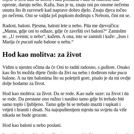
oproste, daruju nešto. Kažu, Isus je tu, znaju oni po onome nečemu
unutra što ih razveseli kad naprave dobro djelo. Znaju djeca točno
po nečemu. Oni se valjda još pupkom dodiruju s Nebom, čini mi se.
Radost, baloni. Pjesma, baloni lete u nebo. Pita me djevojčica:
„Mama, gdje oni to odlaze, gdje će završiti ovi baloni?“ Zamislim
se. „U svemir, u nebo“, kažem. A ona, isto se zamisli i kaže: „Isus i
Marija će
pucati
naše balone u nebu.“
Hod kao molitva: za život
Vidim u njenim očima da će Oni to raditi radosno, s
guštom
. Onako
kao što bi možda dijete činilo da živi na nebu i dodirom ruke
puca
balone. A na tim balonima što su poletjeli gore, pisalo je da mi ovdje
dolje hodamo za život.
Hod kao molitva: za život. Da se rode. Kao naše suze: za život i da
se rode. Da prestane ono ružno i nasilno tamo gdje bi trebalo biti
samo toplo i ljubljeno. Tamo gdje bi se trebalo maziti i tapkati i
vrtjeti i hraniti i disati. Na najopuštenijem mjestu na svijetu da više
nikada ne bude grozote.
Hod kao baloni u nebo poslani.