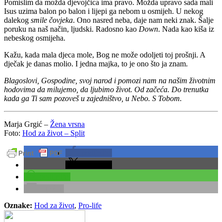
Pomislim da možda djevojčica ima pravo. Možda upravo sada mali
Isus uzima balon po balon i lijepi ga nebom u osmijeh. U nekog
dalekog
smile čovjeka
. Ono nasred neba, daje nam neki znak. Šalje
poruku na naš način, ljudski. Radosno kao
Down
. Nada kao kiša iz
nebeskog osmijeha.
Kažu, kada mala djeca mole, Bog ne može odoljeti toj prošnji. A
dječak je danas molio. I jedna majka, to je ono što ja znam.
Blagoslovi, Gospodine, svoj narod i pomozi nam na našim životnim
hodovima da milujemo, da ljubimo život. Od začeća. Do trenutka
kada ga Ti sam pozoveš u zajedništvo, u Nebo. S Tobom.
Marja Grgić –
Žena vrsna
Foto:
Hod za život – Split
podijelite
podijelite
podijelite
e-pošta
Oznake:
Hod za život
,
Pro-life