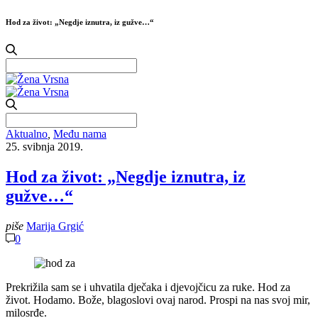
Hod za život: „Negdje iznutra, iz gužve…“
Search
for:
Search
for:
Aktualno
,
Među nama
25. svibnja 2019.
Hod za život: „Negdje iznutra, iz
gužve…“
piše
Marija Grgić
0
Prekrižila sam se i uhvatila dječaka i djevojčicu za ruke. Hod za
život. Hodamo. Bože, blagoslovi ovaj narod. Prospi na nas svoj mir,
milosrđe.