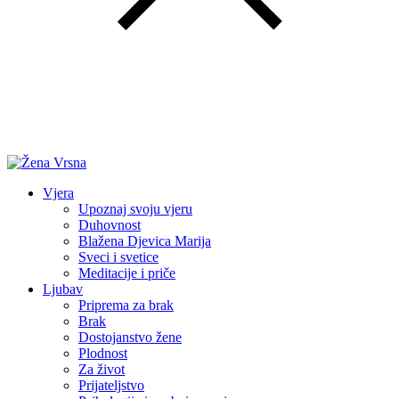
Vjera
Upoznaj svoju vjeru
Duhovnost
Blažena Djevica Marija
Sveci i svetice
Meditacije i priče
Ljubav
Priprema za brak
Brak
Dostojanstvo žene
Plodnost
Za život
Prijateljstvo