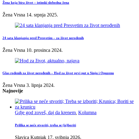
Žena koja bira život – istinski slobodna žena
Žena Vrsna
14. srpnja 2025.
24 sata klanjanja pred Presvetim – za život nerođenih
Žena Vrsna
10. prosinca 2024.
Glas rođenih za život nerođenih – Hod za život prvi put u Sinju i Opuzenu
Žena Vrsna
3. lipnja 2024.
Najnovije
Gdje god zoveš, daj da krenem
,
Kolumna
Prilika se neće stvoriti, treba se (iz)boriti
Slavica Kutnjak
17. svibnja 2026.