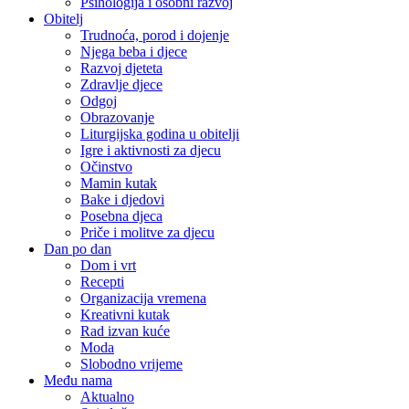
Psihologija i osobni razvoj
Obitelj
Trudnoća, porod i dojenje
Njega beba i djece
Razvoj djeteta
Zdravlje djece
Odgoj
Obrazovanje
Liturgijska godina u obitelji
Igre i aktivnosti za djecu
Očinstvo
Mamin kutak
Bake i djedovi
Posebna djeca
Priče i molitve za djecu
Dan po dan
Dom i vrt
Recepti
Organizacija vremena
Kreativni kutak
Rad izvan kuće
Moda
Slobodno vrijeme
Među nama
Aktualno