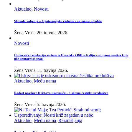
Aktualno
,
Novosti
Sloboda voljenja – logoterapijske radionice za mame u Splitu
Žena Vrsna
20. travnja 2026.
Novosti
Hodočašće i edukacija ze žene iz Hrvatske i BiH u Italiju – stopama svetica koje
uče unutarnjoj snazi
Žena Vrsna
11. travnja 2026.
Aktualno
,
Među nama
Radost proslave Kristova uskrsnuća – Uskrsna čestitka uredništva
Žena Vrsna
5. travnja 2026.
Aktualno
,
Među nama
,
Razmišljanja