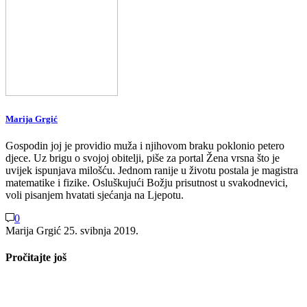
Marija Grgić
Gospodin joj je providio muža i njihovom braku poklonio petero
djece. Uz brigu o svojoj obitelji, piše za portal Žena vrsna što je
uvijek ispunjava milošću. Jednom ranije u životu postala je magistra
matematike i fizike. Osluškujući Božju prisutnost u svakodnevici,
voli pisanjem hvatati sjećanja na Ljepotu.
0
Marija Grgić
25. svibnja 2019.
Pročitajte još