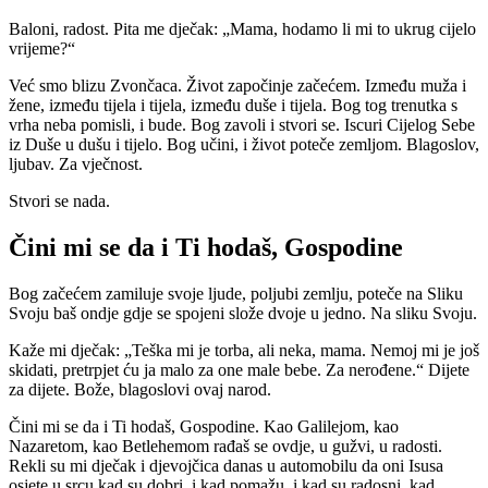
Baloni, radost. Pita me dječak: „Mama, hodamo li mi to ukrug cijelo
vrijeme?“
Već smo blizu Zvončaca. Život započinje začećem. Između muža i
žene, između tijela i tijela, između duše i tijela. Bog tog trenutka s
vrha neba pomisli, i bude. Bog zavoli i stvori se. Iscuri Cijelog Sebe
iz Duše u dušu i tijelo. Bog učini, i život poteče zemljom. Blagoslov,
ljubav. Za vječnost.
Stvori se nada.
Čini mi se da i Ti hodaš, Gospodine
Bog začećem zamiluje svoje ljude, poljubi zemlju, poteče na Sliku
Svoju baš ondje gdje se spojeni slože dvoje u jedno. Na sliku Svoju.
Kaže mi dječak: „Teška mi je torba, ali neka, mama. Nemoj mi je još
skidati, pretrpjet ću ja malo za one male bebe. Za nerođene.“ Dijete
za dijete. Bože, blagoslovi ovaj narod.
Čini mi se da i Ti hodaš, Gospodine. Kao Galilejom, kao
Nazaretom, kao Betlehemom rađaš se ovdje, u gužvi, u radosti.
Rekli su mi dječak i djevojčica danas u automobilu da oni Isusa
osjete u srcu kad su dobri, i kad pomažu, i kad su radosni, kad