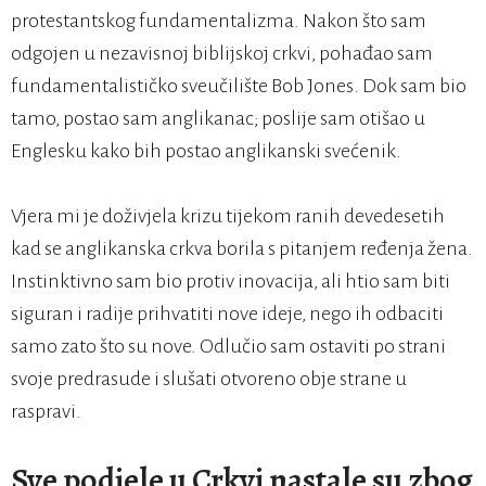
protestantskog fundamentalizma. Nakon što sam
odgojen u nezavisnoj biblijskoj crkvi, pohađao sam
fundamentalističko sveučilište Bob Jones. Dok sam bio
tamo, postao sam anglikanac; poslije sam otišao u
Englesku kako bih postao anglikanski svećenik.
Vjera mi je doživjela krizu tijekom ranih devedesetih
kad se anglikanska crkva borila s pitanjem ređenja žena.
Instinktivno sam bio protiv inovacija, ali htio sam biti
siguran i radije prihvatiti nove ideje, nego ih odbaciti
samo zato što su nove. Odlučio sam ostaviti po strani
svoje predrasude i slušati otvoreno obje strane u
raspravi.
Sve podjele u Crkvi nastale su zbog