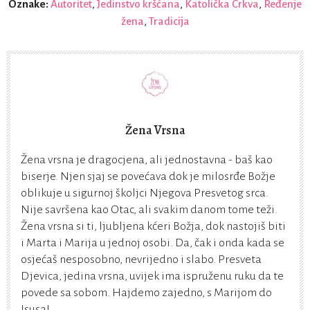
Oznake:
Autoritet
,
Jedinstvo kršćana
,
Katolička Crkva
,
Ređenje
žena
,
Tradicija
Žena Vrsna
Žena vrsna je dragocjena, ali jednostavna - baš kao
biserje. Njen sjaj se povećava dok je milosrđe Božje
oblikuje u sigurnoj školjci Njegova Presvetog srca.
Nije savršena kao Otac, ali svakim danom tome teži.
Žena vrsna si ti, ljubljena kćeri Božja, dok nastojiš biti
i Marta i Marija u jednoj osobi. Da, čak i onda kada se
osjećaš nesposobno, nevrijedno i slabo. Presveta
Djevica, jedina vrsna, uvijek ima ispruženu ruku da te
povede sa sobom. Hajdemo zajedno, s Marijom do
Isusa!