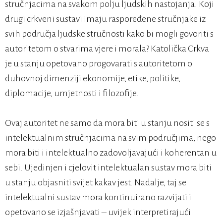
stručnjacima na svakom polju ljudskih nastojanja. Koji
drugi crkveni sustavi imaju raspoređene stručnjake iz
svih područja ljudske stručnosti kako bi mogli govoriti s
autoritetom o stvarima vjere i morala? Katolička Crkva
je u stanju opetovano progovarati s autoritetom o
duhovnoj dimenziji ekonomije, etike, politike,
diplomacije, umjetnosti i filozofije.
Ovaj autoritet ne samo da mora biti u stanju nositi se s
intelektualnim stručnjacima na svim područjima, nego
mora biti i intelektualno zadovoljavajući i koherentan u
sebi. Ujedinjen i cjelovit intelektualan sustav mora biti
u stanju objasniti svijet kakav jest. Nadalje, taj se
intelektualni sustav mora kontinuirano razvijati i
opetovano se izjašnjavati – uvijek interpretirajući