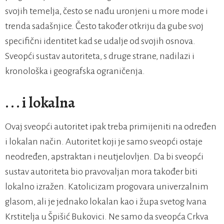
svojih temelja, često se nađu uronjeni u more mode i
trenda sadašnjice. Često također otkriju da gube svoj
specifični identitet kad se udalje od svojih osnova.
Sveopći sustav autoriteta, s druge strane, nadilazi i
kronološka i geografska ograničenja.
. . . i lokalna
Ovaj sveopći autoritet ipak treba primijeniti na određen
i lokalan način. Autoritet koji je samo sveopći ostaje
neodređen, apstraktan i neutjelovljen. Da bi sveopći
sustav autoriteta bio pravovaljan mora također biti
lokalno izražen. Katolicizam progovara univerzalnim
glasom, ali je jednako lokalan kao i župa svetog Ivana
Krstitelja u Špišić Bukovici. Ne samo da sveopća Crkva