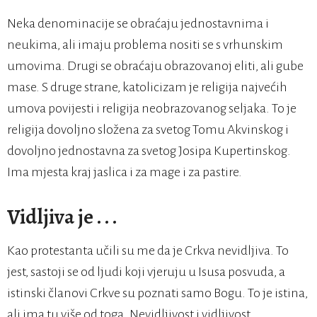
Neka denominacije se obraćaju jednostavnima i
neukima, ali imaju problema nositi se s vrhunskim
umovima. Drugi se obraćaju obrazovanoj eliti, ali gube
mase. S druge strane, katolicizam je religija najvećih
umova povijesti i religija neobrazovanog seljaka. To je
religija dovoljno složena za svetog Tomu Akvinskog i
dovoljno jednostavna za svetog Josipa Kupertinskog.
Ima mjesta kraj jaslica i za mage i za pastire.
Vidljiva je . . .
Kao protestanta učili su me da je Crkva nevidljiva. To
jest, sastoji se od ljudi koji vjeruju u Isusa posvuda, a
istinski članovi Crkve su poznati samo Bogu. To je istina,
ali ima tu više od toga. Nevidljivost i vidljivost