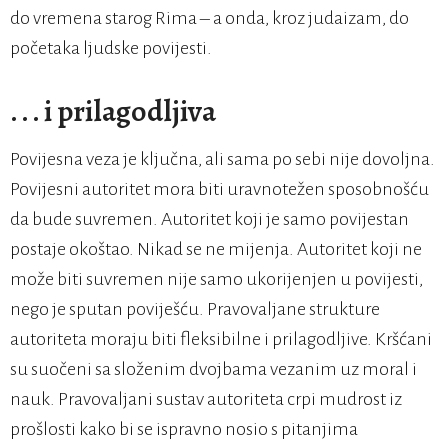
do vremena starog Rima – a onda, kroz judaizam, do
početaka ljudske povijesti.
. . . i prilagodljiva
Povijesna veza je ključna, ali sama po sebi nije dovoljna.
Povijesni autoritet mora biti uravnotežen sposobnošću
da bude suvremen. Autoritet koji je samo povijestan
postaje okoštao. Nikad se ne mijenja. Autoritet koji ne
može biti suvremen nije samo ukorijenjen u povijesti,
nego je sputan poviješću. Pravovaljane strukture
autoriteta moraju biti fleksibilne i prilagodljive. Kršćani
su suočeni sa složenim dvojbama vezanim uz moral i
nauk. Pravovaljani sustav autoriteta crpi mudrost iz
prošlosti kako bi se ispravno nosio s pitanjima