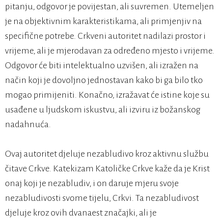
pitanju, odgovor je povijestan, ali suvremen. Utemeljen
je na objektivnim karakteristikama, ali primjenjiv na
specifične potrebe. Crkveni autoritet nadilazi prostor i
vrijeme, ali je mjerodavan za određeno mjesto i vrijeme.
Odgovor će biti intelektualno uzvišen, ali izražen na
način koji je dovoljno jednostavan kako bi ga bilo tko
mogao primijeniti. Konačno, izražavat će istine koje su
usađene u ljudskom iskustvu, ali izviru iz božanskog
nadahnuća.
Ovaj autoritet djeluje nezabludivo kroz aktivnu službu
čitave Crkve. Katekizam Katoličke Crkve kaže da je Krist
onaj koji je nezabludiv, i on daruje mjeru svoje
nezabludivosti svome tijelu, Crkvi. Ta nezabludivost
djeluje kroz ovih dvanaest značajki, ali je