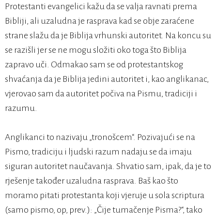
Protestanti evangelici kažu da se valja ravnati prema
Bibliji, ali uzaludna je rasprava kad se obje zaraćene
strane slažu da je Biblija vrhunski autoritet. Na koncu su
se razišli jer se ne mogu složiti oko toga što Biblija
zapravo uči. Odmakao sam se od protestantskog
shvaćanja da je Biblija jedini autoritet i, kao anglikanac,
vjerovao sam da autoritet počiva na Pismu, tradiciji i
razumu.
Anglikanci to nazivaju „tronošcem“. Pozivajući se na
Pismo, tradiciju i ljudski razum nadaju se da imaju
siguran autoritet naučavanja. Shvatio sam, ipak, da je to
rješenje također uzaludna rasprava. Baš kao što
moramo pitati protestanta koji vjeruje u sola scriptura
(samo pismo, op, prev.): „Čije tumačenje Pisma?“, tako