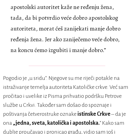
apostolski autoritet kaže ne ređenju žena,
tada, da bi potvrdio veće dobro apostolskog
autoriteta, morat ćeš zanijekati manje dobro
ređenja žena. Jer ako zaniječemo veće dobro,
na koncu ćemo izgubiti i manje dobro.”
Pogodio je „u sridu“. Njegove su me riječi potakle na
istraživanje temelja autoriteta Katoličke crkve. Već sam
pročitao i uvelike iz Pisma prihvatio podršku Petrove
službe u Crkvi. Također sam došao do spoznaje i
poštivanja četverostruke oznake
istinske Crkve
– da je
ona
„jedna, sveta, katolička i apostolska.
“ Kako sam
dublje proučavao i pronicao građu, vidio sam još i