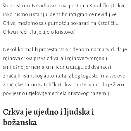
što mislimo. Nevidljiva Crkva postoji u Katoličkoj Crkvi, i
iako nismo u stanju identificirati granice nevidljive
Crkve, možemo sa sigurnošću pokazati na Katoličku
Crkvu i reći: „Tu je tijelo Kristovo.“
Nekoliko malih protestantskih denominacija tvrdi da je
njihova crkva prava crkva, ali njihove tvrdnje su
smiješne jer nemaju ni jednu drugu od dvanaest
značajki istinskog autoriteta. Zbog toga što ima sve ove
značajke, samo Katolička Crkva može tvrditi da je živo i
povijesno utjelovljenje tijela Kristovog na zemlji.
Crkva je ujedno i ljudska i
božanska