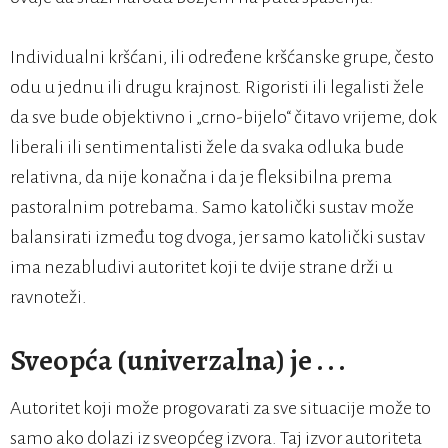
Individualni kršćani, ili određene kršćanske grupe, često
odu u jednu ili drugu krajnost. Rigoristi ili legalisti žele
da sve bude objektivno i „crno-bijelo“ čitavo vrijeme, dok
liberali ili sentimentalisti žele da svaka odluka bude
relativna, da nije konačna i da je fleksibilna prema
pastoralnim potrebama. Samo katolički sustav može
balansirati između tog dvoga, jer samo katolički sustav
ima nezabludivi autoritet koji te dvije strane drži u
ravnoteži.
Sveopća (univerzalna) je . . .
Autoritet koji može progovarati za sve situacije može to
samo ako dolazi iz sveopćeg izvora. Taj izvor autoriteta