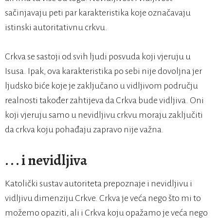
sačinjavaju peti par karakteristika koje označavaju
istinski autoritativnu crkvu.
Crkva se sastoji od svih ljudi posvuda koji vjeruju u
Isusa. Ipak, ova karakteristika po sebi nije dovoljna jer
ljudsko biće koje je zaključano u vidljivom području
realnosti također zahtijeva da Crkva bude vidljiva. Oni
koji vjeruju samo u nevidljivu crkvu moraju zaključiti
da crkva koju pohađaju zapravo nije važna.
. . . i nevidljiva
Katolički sustav autoriteta prepoznaje i nevidljivu i
vidljivu dimenziju Crkve. Crkva je veća nego što mi to
možemo opaziti, ali i Crkva koju opažamo je veća nego