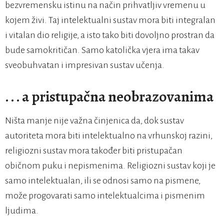
bezvremensku istinu na način prihvatljiv vremenu u
kojem živi. Taj intelektualni sustav mora biti integralan
i vitalan dio religije, a isto tako biti dovoljno prostran da
bude samokritičan. Samo katolička vjera ima takav
sveobuhvatan i impresivan sustav učenja.
. . . a pristupačna neobrazovanima
Ništa manje nije važna činjenica da, dok sustav
autoriteta mora biti intelektualno na vrhunskoj razini,
religiozni sustav mora također biti pristupačan
običnom puku i nepismenima. Religiozni sustav koji je
samo intelektualan, ili se odnosi samo na pismene,
može progovarati samo intelektualcima i pismenim
ljudima.