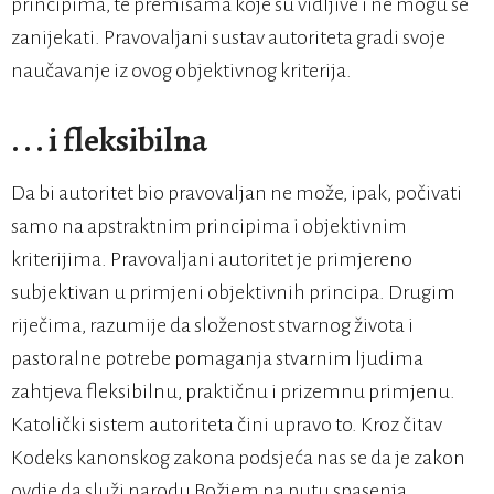
principima, te premisama koje su vidljive i ne mogu se
zanijekati. Pravovaljani sustav autoriteta gradi svoje
naučavanje iz ovog objektivnog kriterija.
. . . i fleksibilna
Da bi autoritet bio pravovaljan ne može, ipak, počivati
samo na apstraktnim principima i objektivnim
kriterijima. Pravovaljani autoritet je primjereno
subjektivan u primjeni objektivnih principa. Drugim
riječima, razumije da složenost stvarnog života i
pastoralne potrebe pomaganja stvarnim ljudima
zahtjeva fleksibilnu, praktičnu i prizemnu primjenu.
Katolički sistem autoriteta čini upravo to. Kroz čitav
Kodeks kanonskog zakona podsjeća nas se da je zakon
ovdje da služi narodu Božjem na putu spasenja.