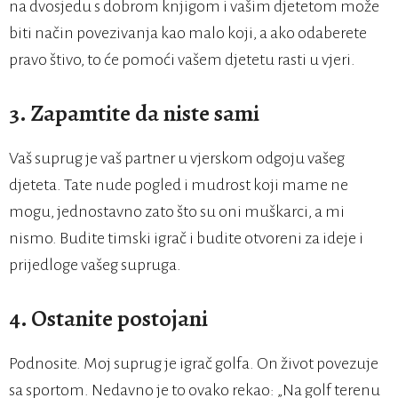
na dvosjedu s dobrom knjigom i vašim djetetom može
biti način povezivanja kao malo koji, a ako odaberete
pravo štivo, to će pomoći vašem djetetu rasti u vjeri.
3. Zapamtite da niste sami
Vaš suprug je vaš partner u vjerskom odgoju vašeg
djeteta. Tate nude pogled i mudrost koji mame ne
mogu, jednostavno zato što su oni muškarci, a mi
nismo. Budite timski igrač i budite otvoreni za ideje i
prijedloge vašeg supruga.
4. Ostanite postojani
Podnosite. Moj suprug je igrač golfa. On život povezuje
sa sportom. Nedavno je to ovako rekao: „Na golf terenu