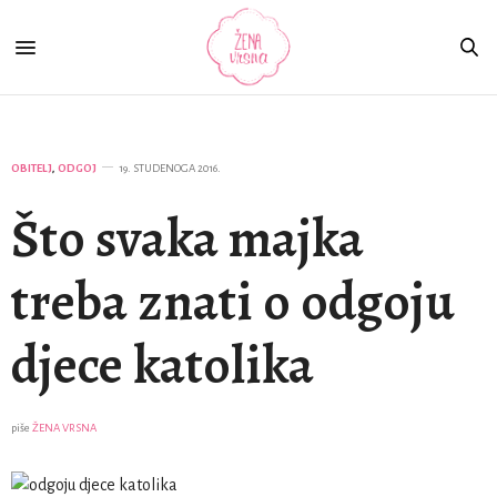
OBITELJ
,
ODGOJ
19. STUDENOGA 2016.
Što svaka majka
treba znati o odgoju
djece katolika
piše
ŽENA VRSNA