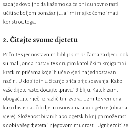
sada je dovoljno da kažemo da će oni duhovno rasti,
učiti se boljem ponašanju, a i mi majke ćemo imati
koristi od toga.
2. Čitajte svome djetetu
Počnite s jednostavnim biblijskim pričama za djecu dok
su mali, onda nastavite s drugim katoličkim knjigama i
kratkim pričama koje ih uče o vjeri na jednostavan
način. Uklopite ih u čitanje priča prije spavanja. Kako
vaše dijete raste, dodajte „pravu“ Bibliju, Katekizam,
obogaćujte riječi iz različitih izvora. Uzmite vremena
kako biste naučili djecu osnovama apologetike (obrana
vjere). Složenost biranih apologetskih knjiga može rasti
s dobi vašeg djeteta i njegovom mudrosti. Ugnijezditi se