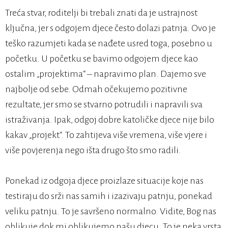
Treća stvar, roditelji bi trebali znati da je ustrajnost
ključna, jer s odgojem djece često dolazi patnja. Ovo je
teško razumjeti kada se nađete usred toga, posebno u
početku. U početku se bavimo odgojem djece kao
ostalim „projektima“ – napravimo plan. Dajemo sve
najbolje od sebe. Odmah očekujemo pozitivne
rezultate, jer smo se stvarno potrudili i napravili sva
istraživanja. Ipak, odgoj dobre katoličke djece nije bilo
kakav „projekt“. To zahtijeva više vremena, više vjere i
više povjerenja nego išta drugo što smo radili.
Ponekad iz odgoja djece proizlaze situacije koje nas
testiraju do srži nas samih i izazivaju patnju, ponekad
veliku patnju. To je savršeno normalno. Vidite, Bog nas
oblikuje dok mi oblikujemo našu djecu. To je neka vrsta