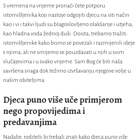
S vremena na vrijeme pronaći ćete potporu
istomišljenika koji nastoje odgojiti djecu na isti način
kao i vi i takvi ljudi su blagoslovljeno olakšanje i utjeha,
kao hladna voda žednoj duši. Doista, trebamo tražiti
istomišljenike kako bismo se povezali i razmijenili ideje
s njima, ali ne smijemo se pouzdavati u njih u svim
slučajevima i u svako vrijeme. Sam Bog će biti naša
savršena snaga dok težimo izvršavanju njegove volje u
našim obiteljima.
Djeca puno više uče primjerom
nego propovijedima i
predavanjima
Nadalje, roditelji bi trebali znati kako djeca puno više