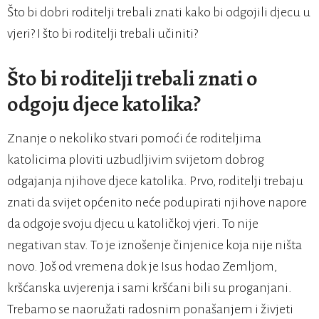
Što bi dobri roditelji trebali znati kako bi odgojili djecu u
vjeri? I što bi roditelji trebali učiniti?
Što bi roditelji trebali znati o
odgoju djece katolika?
Znanje o nekoliko stvari pomoći će roditeljima
katolicima ploviti uzbudljivim svijetom dobrog
odgajanja njihove djece katolika. Prvo, roditelji trebaju
znati da svijet općenito neće podupirati njihove napore
da odgoje svoju djecu u katoličkoj vjeri. To nije
negativan stav. To je iznošenje činjenice koja nije ništa
novo. Još od vremena dok je Isus hodao Zemljom,
kršćanska uvjerenja i sami kršćani bili su proganjani.
Trebamo se naoružati radosnim ponašanjem i živjeti