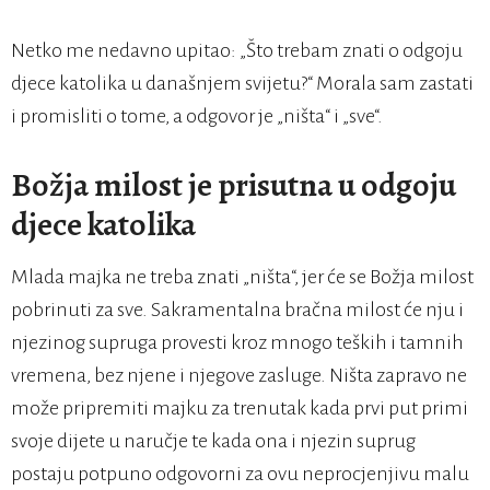
Netko me nedavno upitao: „Što trebam znati o odgoju
djece katolika u današnjem svijetu?“ Morala sam zastati
i promisliti o tome, a odgovor je „ništa“ i „sve“.
Božja milost je prisutna u odgoju
djece katolika
Mlada majka ne treba znati „ništa“, jer će se Božja milost
pobrinuti za sve. Sakramentalna bračna milost će nju i
njezinog supruga provesti kroz mnogo teških i tamnih
vremena, bez njene i njegove zasluge. Ništa zapravo ne
može pripremiti majku za trenutak kada prvi put primi
svoje dijete u naručje te kada ona i njezin suprug
postaju potpuno odgovorni za ovu neprocjenjivu malu