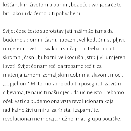
kršćanskim životom u punini, bez očekivanja da će to
biti lako ili da ćemo biti pohvaljeni.
Svijet će se često suprotstavljati našim željama da
budemo skromni, časni, ljubazni, velikodušni, strpljivi,
umjereni i sveti. U svakom slučaju mi trebamo biti
skromni, časni, ljubazni, velikodušni, strpljivi, umjereni
i sveti. Svijet će nam reći da trebamo težiti za
materijalizmom, zemaljskim dobrima, slavom, moći,
„uspjehom“. Mi to moramo odbiti i posegnuti za višim
ciljevima, te naučiti našu djecu da učine isto. Trebamo
očekivati da budemo ona vrsta revolucionara koja
radikalno živi u miru, za Krista. I zapamtite,
revolucionari ne moraju nužno imati grupu podrške.