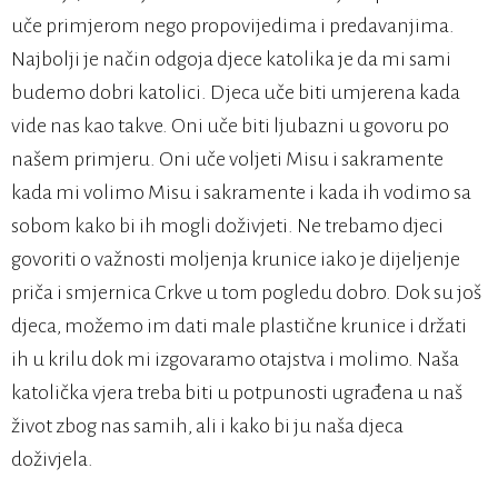
uče primjerom nego propovijedima i predavanjima.
Najbolji je način odgoja djece katolika je da mi sami
budemo dobri katolici. Djeca uče biti umjerena kada
vide nas kao takve. Oni uče biti ljubazni u govoru po
našem primjeru. Oni uče voljeti Misu i sakramente
kada mi volimo Misu i sakramente i kada ih vodimo sa
sobom kako bi ih mogli doživjeti. Ne trebamo djeci
govoriti o važnosti moljenja krunice iako je dijeljenje
priča i smjernica Crkve u tom pogledu dobro. Dok su još
djeca, možemo im dati male plastične krunice i držati
ih u krilu dok mi izgovaramo otajstva i molimo. Naša
katolička vjera treba biti u potpunosti ugrađena u naš
život zbog nas samih, ali i kako bi ju naša djeca
doživjela.