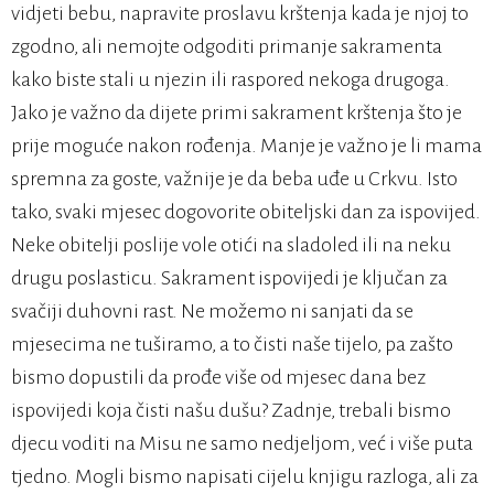
vidjeti bebu, napravite proslavu krštenja kada je njoj to
zgodno, ali nemojte odgoditi primanje sakramenta
kako biste stali u njezin ili raspored nekoga drugoga.
Jako je važno da dijete primi sakrament krštenja što je
prije moguće nakon rođenja. Manje je važno je li mama
spremna za goste, važnije je da beba uđe u Crkvu. Isto
tako, svaki mjesec dogovorite obiteljski dan za ispovijed.
Neke obitelji poslije vole otići na sladoled ili na neku
drugu poslasticu. Sakrament ispovijedi je ključan za
svačiji duhovni rast. Ne možemo ni sanjati da se
mjesecima ne tuširamo, a to čisti naše tijelo, pa zašto
bismo dopustili da prođe više od mjesec dana bez
ispovijedi koja čisti našu dušu? Zadnje, trebali bismo
djecu voditi na Misu ne samo nedjeljom, već i više puta
tjedno. Mogli bismo napisati cijelu knjigu razloga, ali za