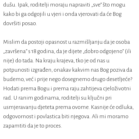
dušu. Ipak, roditelji moraju napraviti „sve“ što mogu
kako bi ga odgojili u vjeri i onda vjerovati da će Bog
dovršiti posao.
Mislim da postoji opasnost u razmišljanju da je osoba
„završena“ s 18 godina, da je dijete „dobro odgojeno“ (ili
nije) do tada. Na kraju krajeva, tko je od nas u
potpunosti izgrađen, onakav kakvim nas Bog poziva da
budemo, već i prije nego dosegnemo drugo desetljeće?
Hodati prema Bogu i prema raju zahtijeva cjeloživotni
rad. U ranim godinama, roditelji su ključni pri
usmjeravanju djeteta prema ovome. Kasnije će odluka,
odgovornost i povlastica biti njegova. Ali mi moramo
zapamtiti da je to proces.