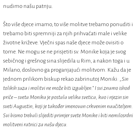
nudimo našu patnju.
Što više djece imamo, to više molitve trebamo ponuditi i
trebamo biti spremniji za njih prihvaćati male i velike
životne križeve. Vječni spas naše djece može ovisiti o
tome. Ne mogu se ne prisjetiti sv. Monike koja je svog
sebičnog i grešnog sina slijedila u Rim, a nakon toga i u
Milano, doslovno ga proganjajući molitvom. Kažu da je
jednom prilikom biskup rekao zabrinutoj Moniki:
„Sin
tolikih suza i molitvi ne može biti izgubljen.“ I svi znamo ishod
priče – sveta Monika je postala velika svetica, kao i njezin sin
sveti Augustin, koji je također imenovan crkvenim naučiteljem.
Svi bismo trebali slijediti primjer svete Monike i biti nemilosrdni
molitveni ratnici za našu djecu.