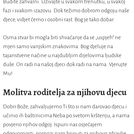
Budite zahvalni. Uživajte u svakom trenutku, u svakoj
fazi i svakom izazovu. Dok težimo dobrom odgoju naše
djece, vidjet ćemo i osobni rast. Bog je tako dobar.
Osma stvar bi mogla biti shvaćanje da se „uspjeh“ ne
mjeri samo vanjskim znakovima. Bog djeluje na
tajanstvene načine u najdubljim dijelovima ljudske
duše. On radi na našoj djeci dok radi na nama. Vjerujte
Mu!
Molitva roditelja za njihovu djecu
Dobri Bože, zahvaljujemo Ti što si nam darovao djecu i
učinio ih baštinicima Neba po svetom krštenju, a nama
povjerio njihov odgoj. Ispuni nas osjećajem
odgovornosti; pomozi nam brinuti za njihovo zdravlje,