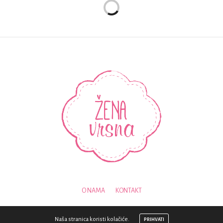
O NAMA
KONTAKT
© 2018 - SVA PRAVA PRIDRŽANA - ZENAVRSNA.COM
Naša stranica koristi kolačiće.
PRIHVATI