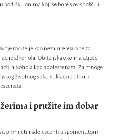
aju podršku onima koji se bore s ovisnošću i
voje roditelje kao nezainteresirane za
acije alkohola. Obiteljska okolina utječe
aciji alkohola kod adolescenata. Za mnoge
ljskog životnog stila. Sukladno s tim, i
lescenata.
džerima i pružite im dobar
i su primijetili adolescenti u spomenutom