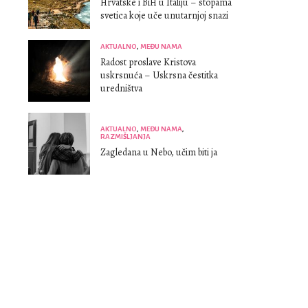
Hrvatske i BiH u Italiju – stopama
svetica koje uče unutarnjoj snazi
AKTUALNO
,
MEĐU NAMA
Radost proslave Kristova
uskrsnuća – Uskrsna čestitka
uredništva
AKTUALNO
,
MEĐU NAMA
,
RAZMIŠLJANJA
Zagledana u Nebo, učim biti ja