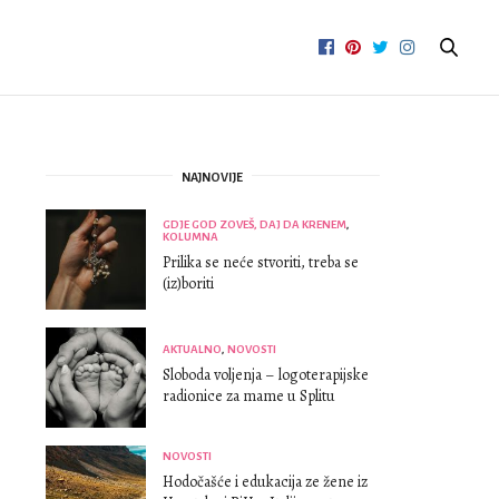
NAJNOVIJE
GDJE GOD ZOVEŠ, DAJ DA KRENEM
,
KOLUMNA
Prilika se neće stvoriti, treba se
(iz)boriti
AKTUALNO
,
NOVOSTI
Sloboda voljenja – logoterapijske
radionice za mame u Splitu
NOVOSTI
Hodočašće i edukacija ze žene iz