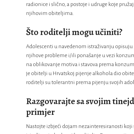
radionice i slično, a postoje i udruge koje pruž
njihovim obiteljima.
Što roditelji mogu učiniti?
Adolescenti u navedenom istraživanju opisuju s
njihove probleme i/ili ponašanje u vezi konzum
na oblikovanje motiva i stavova prema konzum
je obitelji u Hrvatskoj pijenje alkohola dio obite
roditelji su tolerantni prema pijenju svojih ado
Razgovarajte sa svojim tinej
primjer
Nastojte izbjeći dojam nezainteresiranosti koj