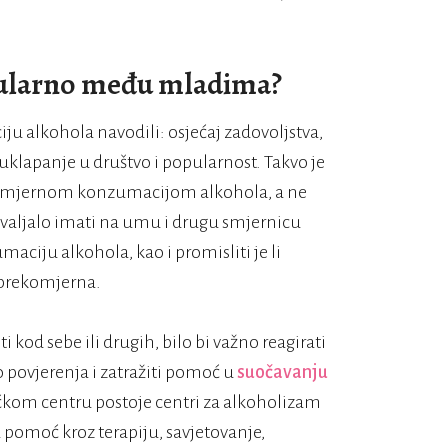
opularno među mladima?
ju alkohola navodili: osjećaj zadovoljstva,
uklapanje u društvo i popularnost. Takvo je
ekomjernom konzumacijom alkohola, a ne
aljalo imati na umu i drugu smjernicu
maciju alkohola, kao i promisliti je li
 prekomjerna.
kod sebe ili drugih, bilo bi važno reagirati
povjerenja i zatražiti pomoć u
suočavanju
kom centru postoje centri za alkoholizam
 pomoć kroz terapiju, savjetovanje,