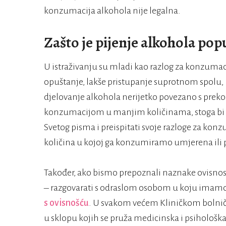
konzumacija alkohola nije legalna.
Zašto je pijenje alkohola p
U istraživanju su mladi kao razlog za konzumaci
opuštanje, lakše pristupanje suprotnom spolu, 
djelovanje alkohola nerijetko povezano s pr
konzumacijom u manjim količinama, stoga bi v
Svetog pisma i preispitati svoje razloge za konzu
količina u kojoj ga konzumiramo umjerena ili
Također, ako bismo prepoznali naznake ovisnosti 
– razgovarati s odraslom osobom u koju imamo 
s ovisnošću
. U svakom većem Kliničkom bolnič
u sklopu kojih se pruža medicinska i psihološka