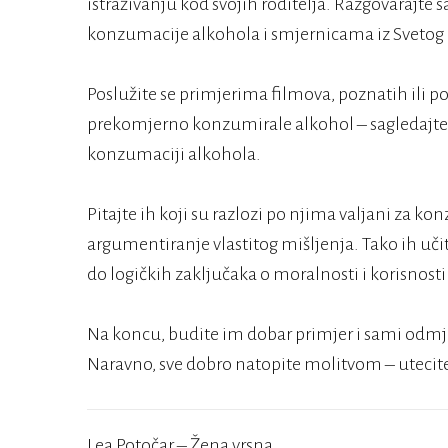
istraživanju kod svojih roditelja. Razgovarajte 
konzumacije alkohola i smjernicama iz Sveto
Poslužite se primjerima filmova, poznatih ili po
prekomjerno konzumirale alkohol – sagledajte
konzumaciji alkohola.
Pitajte ih koji su razlozi po njima valjani za k
argumentiranje vlastitog mišljenja. Tako ih učite
do logičkih zaključaka o moralnosti i korisnost
Na koncu, budite im dobar primjer i sami odmj
Naravno, sve dobro natopite molitvom – utecite
Lea Potočar – Žena vrsna