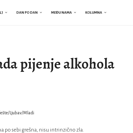
LJ
DAN PO DAN
MEĐU NAMA
KOLUMNA
ada pijenje alkohola
a po sebi grešna, nisu intrinzično zla.