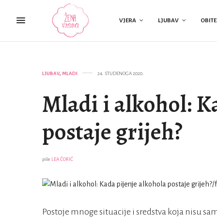
VJERA
LJUBAV
OBITE
LJUBAV
,
MLADI
24. STUDENOGA 2020.
Mladi i alkohol: K
postaje grijeh?
piše
LEA ČORIĆ
Postoje mnoge situacije i sredstva koja nisu sam