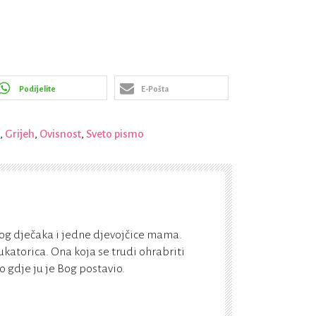
Podijelite
E-Pošta
,
Grijeh
,
Ovisnost
,
Sveto pismo
og dječaka i jedne djevojčice mama.
katorica. Ona koja se trudi ohrabriti
 gdje ju je Bog postavio.