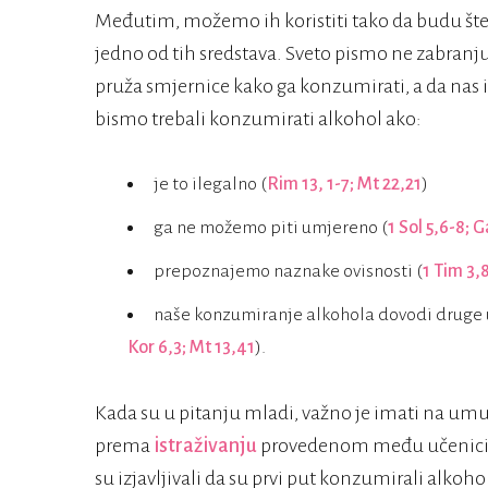
Međutim, možemo ih koristiti tako da budu štetn
jedno od tih sredstava. Sveto pismo ne zabranj
pruža smjernice kako ga konzumirati, a da nas il
bismo trebali konzumirati alkohol ako:
je to ilegalno (
Rim 13, 1-7; Mt 22,21
)
ga ne možemo piti umjereno (
1 Sol 5,6-8; G
prepoznajemo naznake ovisnosti (
1 Tim 3,8
naše konzumiranje alkohola dovodi druge u n
Kor 6,3; Mt 13,41
).
Kada su u pitanju mladi, važno je imati na um
prema
istraživanju
provedenom među učenicima
su izjavljivali da su prvi put konzumirali alkohol