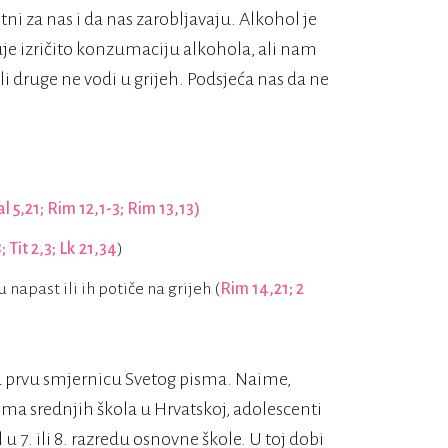
i za nas i da nas zarobljavaju. Alkohol je
uje izričito konzumaciju alkohola, ali nam
i druge ne vodi u grijeh. Podsjeća nas da ne
al 5,21; Rim 12,1-3; Rim 13,13)
; Tit 2,3; Lk 21,34
)
apast ili ih potiče na grijeh (
Rim 14,21; 2
u prvu smjernicu Svetog pisma. Naime,
 srednjih škola u Hrvatskoj, adolescenti
 u 7. ili 8. razredu osnovne škole. U toj dobi