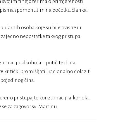
sa svojim tinejdžerima o primjerenosti
g pisma spomenutim na početku članka.
pularnih osoba koje su bile ovisne ili
 zajedno nedostatke takvog pristupa
onzumaciju alkohola – potičite ih na
 kritički promišljati i racionalno dolaziti
i pojedinog čina.
ereno pristupajte konzumaciji alkohola.
 se za zagovor sv. Martinu.