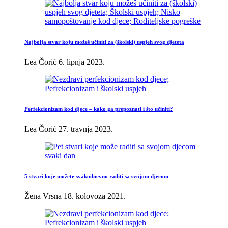
Najbolja stvar koju možeš učiniti za (školski) uspjeh svog djeteta
Lea Čorić
6. lipnja 2023.
Perfekcionizam kod djece – kako ga prepoznati i što učiniti?
Lea Čorić
27. travnja 2023.
5 stvari koje možete svakodnevno raditi sa svojom djecom
Žena Vrsna
18. kolovoza 2021.