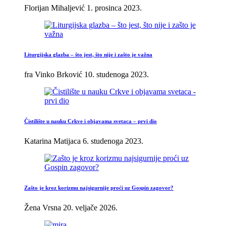
Florijan Mihaljević
1. prosinca 2023.
Liturgijska glazba – što jest, što nije i zašto je važna
fra Vinko Brković
10. studenoga 2023.
Čistilište u nauku Crkve i objavama svetaca – prvi dio
Katarina Matijaca
6. studenoga 2023.
Zašto je kroz korizmu najsigurnije proći uz Gospin zagovor?
Žena Vrsna
20. veljače 2026.