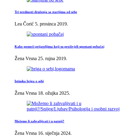
Tri prednosti druženja sa starijima od sebe
Lea Čorić
5. prosinca 2019.
Kako pomoći prijateljima koji su proživjeli spontani pobačaj
Žena Vrsna
25. rujna 2019.
Istinska briga o sebi
Žena Vrsna
18. ožujka 2025.
Možemo li zahvaljivati i u patnji?
Žena Vrsna
16. siječnja 2024.