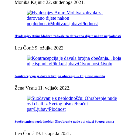
Monika Kajinić
22. studenoga 2021.
Hvalospjev Anin: Molitva zahvale za darovano dijete nakon neplodnosti
Lea Čorić
9. ožujka 2022.
Kontracepcija je davala brojna obećanja… koja nije ispunila
Žena Vrsna
11. veljače 2022.
Suočavanje s neplodnošću: Ohrabrenje nude ovi citati Svetog pisma
Lea Čorić
19. listopada 2021.