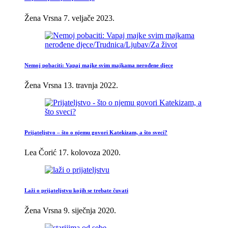
Žena Vrsna
7. veljače 2023.
Nemoj pobaciti: Vapaj majke svim majkama nerođene djece
Žena Vrsna
13. travnja 2022.
Prijateljstvo – što o njemu govori Katekizam, a što sveci?
Lea Čorić
17. kolovoza 2020.
Laži o prijateljstvu kojih se trebate čuvati
Žena Vrsna
9. siječnja 2020.