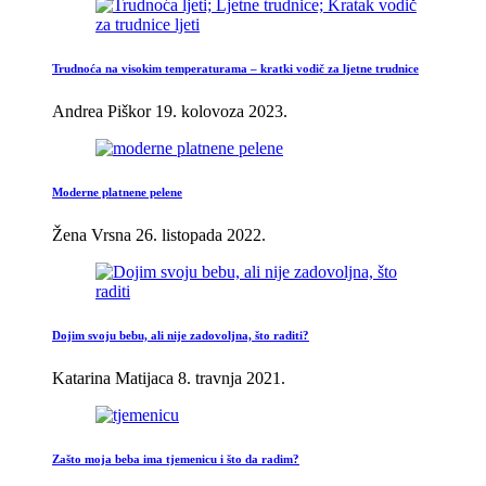
Trudnoća na visokim temperaturama – kratki vodič za ljetne trudnice
Andrea Piškor
19. kolovoza 2023.
Moderne platnene pelene
Žena Vrsna
26. listopada 2022.
Dojim svoju bebu, ali nije zadovoljna, što raditi?
Katarina Matijaca
8. travnja 2021.
Zašto moja beba ima tjemenicu i što da radim?