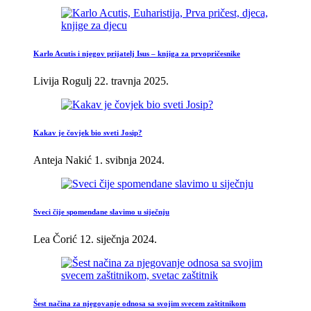
Karlo Acutis i njegov prijatelj Isus – knjiga za prvopričesnike
Livija Rogulj
22. travnja 2025.
Kakav je čovjek bio sveti Josip?
Anteja Nakić
1. svibnja 2024.
Sveci čije spomendane slavimo u siječnju
Lea Čorić
12. siječnja 2024.
Šest načina za njegovanje odnosa sa svojim svecem zaštitnikom