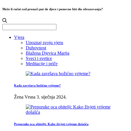
Može li ručni rad pronaći put do djece i ponovno biti dio obrazovanja?
Search
for:
Vjera
Upoznaj svoju vjeru
Duhovnost
Blažena Djevica Marija
Sveci i svetice
Meditacije i priče
Kada završava božićno vrijeme?
Žena Vrsna
3. siječnja 2024.
Preporuke oca obitelji: Kako živjeti vrijeme došašća