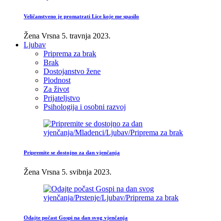
Veličanstveno je promatrati Lice koje me spasilo
Žena Vrsna
5. travnja 2023.
Ljubav
Priprema za brak
Brak
Dostojanstvo žene
Plodnost
Za život
Prijateljstvo
Psihologija i osobni razvoj
Pripremite se dostojno za dan vjenčanja
Žena Vrsna
5. svibnja 2023.
Odajte počast Gospi na dan svog vjenčanja