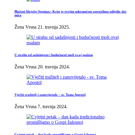
Blaženi Alojzije Stepinac: Krist je svojim uskrsnućem apostolima udijelio dar
mira
Žena Vrsna
21. travnja 2025.
U strahu od sadašnjosti i budućnosti moli ovaj psalam
Žena Vrsna
20. travnja 2024.
Vječiti tražitelj i zanovijetalo – sv. Toma Apostol
Žena Vrsna
7. travnja 2024.
Cvjetni petak – dan kada promišljamo o Gospi žalosnoj