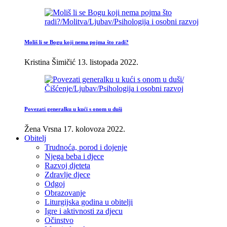
Moliš li se Bogu koji nema pojma što radi?
Kristina Šimičić
13. listopada 2022.
Povezati generalku u kući s onom u duši
Žena Vrsna
17. kolovoza 2022.
Obitelj
Trudnoća, porod i dojenje
Njega beba i djece
Razvoj djeteta
Zdravlje djece
Odgoj
Obrazovanje
Liturgijska godina u obitelji
Igre i aktivnosti za djecu
Očinstvo