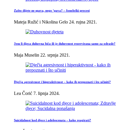
Zašto dijete ne spava, nego ‘pava? – fonološki procesi
Mateja Ružić i Nikolina Gelo
24. rujna 2021.
Jesu li djeca duhovna bića ili je duhovnost rezervirana samo za odrasle?
Maja Muselin
22. srpnja 2021.
Dječja agresivnost i hiperaktivnost – kako ih prepoznati i što učiniti?
Lea Čorić
7. lipnja 2024.
Suicidalnost kod djece i adolescenata – kako reagirati?