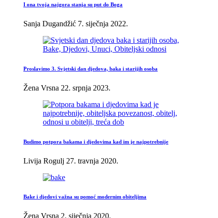
I ona tvoja najgora stanja su put do Boga
Sanja Dugandžić
7. siječnja 2022.
Proslavimo 3. Svjetski dan djedova, baka i starijih osoba
Žena Vrsna
22. srpnja 2023.
Budimo potpora bakama i djedovima kad im je najpotrebnije
Livija Rogulj
27. travnja 2020.
Bake i djedovi važna su pomoć modernim obiteljima
Žena Vrsna
2. siječnja 2020.