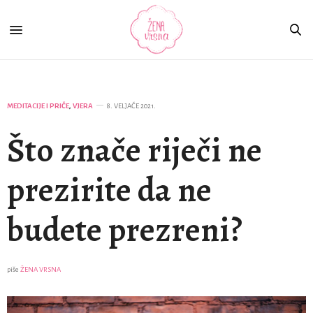
MEDITACIJE I PRIČE
,
VJERA
8. VELJAČE 2021.
Što znače riječi ne
prezirite da ne
budete prezreni?
piše
ŽENA VRSNA