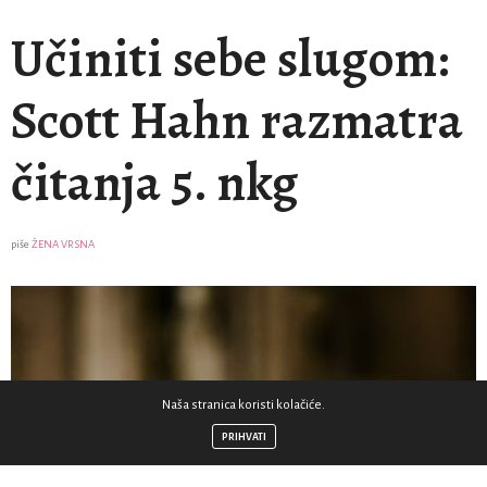
Učiniti sebe slugom:
Scott Hahn razmatra
čitanja 5. nkg
piše
ŽENA VRSNA
Naša stranica koristi kolačiće.
PRIHVATI