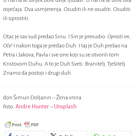
U nama se uvijek bore dvije ljubavi. U nama se bore dva
osjećaja. Dva usmjerenja. Osuditi ili ne osuditi. Osuditi
ili oprostiti.
Otac je sav sud predao Sinu. I Sin je presudio:
Oprosti im,
Oče!
I nakon toga je predao Duh. I taj je Duh prešao na
Petra i Jakova, Pavla i sve one koji su se otvorili tom
Kristovom Duhu. A to je Duh Sveti. Branitelj. Tješitelj.
Znamo da postoji i drugi duh.
don Šimun Doljanin – Žena vrsna
Foto:
Andre Hunter
–
Unsplash