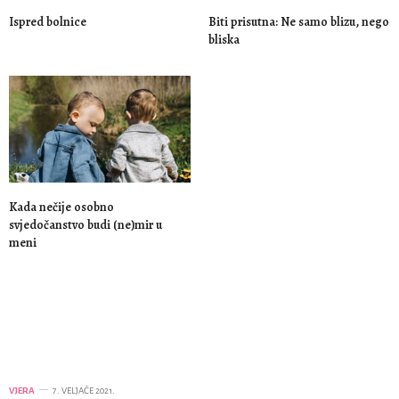
Ispred bolnice
Biti prisutna: Ne samo blizu, nego
bliska
Kada nečije osobno
svjedočanstvo budi (ne)mir u
meni
VJERA
7. VELJAČE 2021.