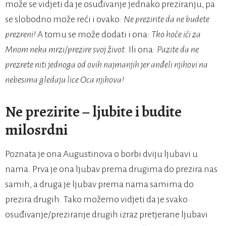
može se vidjeti da je osuđivanje jednako preziranju, pa
se slobodno može reći i ovako:
Ne prezirite da ne budete
prezreni!
A tomu se može dodati i ona:
Tko hoće ići za
Mnom neka mrzi/prezire svoj život
. Ili ona:
Pazite da ne
prezrete niti jednoga od ovih najmanjih jer anđeli njihovi na
nebesima gledaju lice Oca njihova!
Ne prezirite – ljubite i budite
milosrdni
Poznata je ona Augustinova o borbi dviju ljubavi u
nama. Prva je ona ljubav prema drugima do prezira nas
samih, a druga je ljubav prema nama samima do
prezira drugih. Tako možemo vidjeti da je svako
osuđivanje/preziranje drugih izraz pretjerane ljubavi