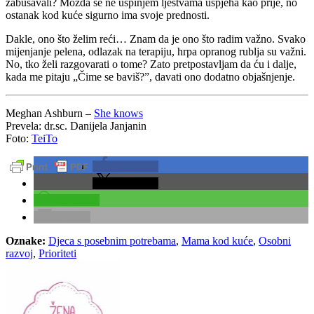
zabušavali? Možda se ne uspinjem ljestvama uspjeha kao prije, no
ostanak kod kuće sigurno ima svoje prednosti.
Dakle, ono što želim reći… Znam da je ono što radim važno. Svako
mijenjanje pelena, odlazak na terapiju, hrpa opranog rublja su važni.
No, tko želi razgovarati o tome? Zato pretpostavljam da ću i dalje,
kada me pitaju „Čime se baviš?”, davati ono dodatno objašnjenje.
Meghan Ashburn –
She knows
Prevela: dr.sc. Danijela Janjanin
Foto:
TeiTo
podijelite
podijelite
podijelite
e-pošta
Oznake:
Djeca s posebnim potrebama
,
Mama kod kuće
,
Osobni
razvoj
,
Prioriteti