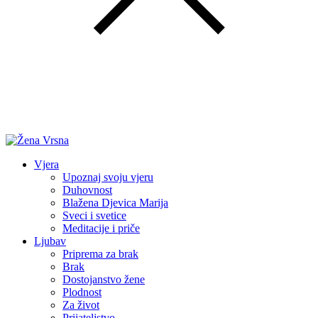
Vjera
Upoznaj svoju vjeru
Duhovnost
Blažena Djevica Marija
Sveci i svetice
Meditacije i priče
Ljubav
Priprema za brak
Brak
Dostojanstvo žene
Plodnost
Za život
Prijateljstvo