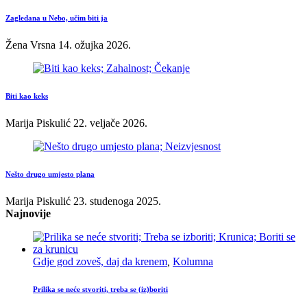
Zagledana u Nebo, učim biti ja
Žena Vrsna
14. ožujka 2026.
Biti kao keks
Marija Piskulić
22. veljače 2026.
Nešto drugo umjesto plana
Marija Piskulić
23. studenoga 2025.
Najnovije
Gdje god zoveš, daj da krenem
,
Kolumna
Prilika se neće stvoriti, treba se (iz)boriti