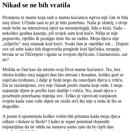
Nikad se ne bih vratila
Promjena iz mame koja radi u mamu kućanicu isprva nije čak ni bila
moj izbor. Učinila sam to jer je bilo potrebno. Naša je obitelj, s dvije
male bebe na intenzivnoj njezi na neonatologiji, bila u krizi. Sada –
nekoliko godina kasnije, još uvijek sam kod kuće. Ništa se nije
popravilo, riješilo ili postiglo time što ne radim. Moju djecu nije
„izliječio” moj ostanak kod kuće. Svaki dan je otprilike isti… Dajem
sve od sebe kako bih dogovorila preglede kod liječnika, terapije,
hrvala se sa čišćenjem i igrala sa svojom dječicom. Glamurozno, zar
ne?
Možda se čini kao da mrzim ovaj život mame kućanice. No, bez
obzira koliko moj najgori dan bio stresan i dosadan, koliko god se
osjećala izolirano, i dalje je bolji nego da ostavljam djecu u vrtiću.
Da se razumijemo, ovo nije članak protiv mama koje rade. I moje
najstarije dijete je prošlo faze dadilje i vrtića. No, imati djecu s
posebnim potrebama mijenja sve. Teško je vjerovati vanjskom
svijetu kada vam vaše dijete ne može reći što nije u redu ili što se
dogodilo.
A jesam li spomenula koliko volim biti prisutna kada moja djeca
odlaze i dolaze iz škole? I kako je super ponekad dopustiti
najstarijima da ne otiđu na nastavu samo zato da bi cijeli dan