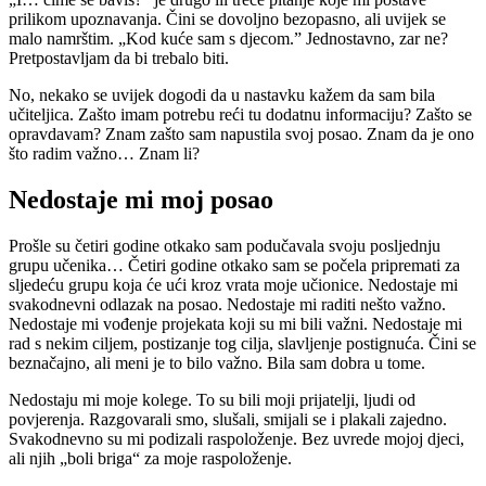
prilikom upoznavanja. Čini se dovoljno bezopasno, ali uvijek se
malo namrštim. „Kod kuće sam s djecom.” Jednostavno, zar ne?
Pretpostavljam da bi trebalo biti.
No, nekako se uvijek dogodi da u nastavku kažem da sam bila
učiteljica. Zašto imam potrebu reći tu dodatnu informaciju? Zašto se
opravdavam? Znam zašto sam napustila svoj posao. Znam da je ono
što radim važno… Znam li?
Nedostaje mi moj posao
Prošle su četiri godine otkako sam podučavala svoju posljednju
grupu učenika… Četiri godine otkako sam se počela pripremati za
sljedeću grupu koja će ući kroz vrata moje učionice. Nedostaje mi
svakodnevni odlazak na posao. Nedostaje mi raditi nešto važno.
Nedostaje mi vođenje projekata koji su mi bili važni. Nedostaje mi
rad s nekim ciljem, postizanje tog cilja, slavljenje postignuća. Čini se
beznačajno, ali meni je to bilo važno. Bila sam dobra u tome.
Nedostaju mi moje kolege. To su bili moji prijatelji, ljudi od
povjerenja. Razgovarali smo, slušali, smijali se i plakali zajedno.
Svakodnevno su mi podizali raspoloženje. Bez uvrede mojoj djeci,
ali njih „boli briga“ za moje raspoloženje.