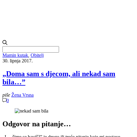
Search
for:
Mamin kutak
,
Obitelj
30. lipnja 2017.
„Doma sam s djecom, ali nekad sam
bila…”
piše
Žena Vrsna
0
Odgovor na pitanje…
„I… čime se baviš?” je drugo ili treće pitanje koje mi postave