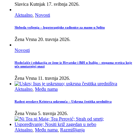
Slavica Kutnjak
17. svibnja 2026.
Aktualno
,
Novosti
Sloboda voljenja – logoterapijske radionice za mame u Splitu
Žena Vrsna
20. travnja 2026.
Novosti
Hodočašće i edukacija ze žene iz Hrvatske i BiH u Italiju – stopama svetica koje
uče unutarnjoj snazi
Žena Vrsna
11. travnja 2026.
Aktualno
,
Među nama
Radost proslave Kristova uskrsnuća – Uskrsna čestitka uredništva
Žena Vrsna
5. travnja 2026.
Aktualno
,
Među nama
,
Razmišljanja