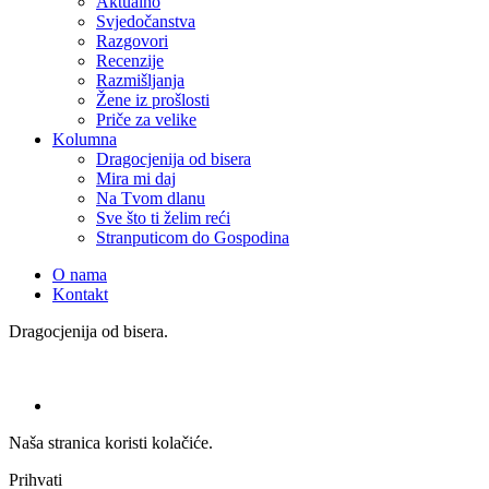
Aktualno
Svjedočanstva
Razgovori
Recenzije
Razmišljanja
Žene iz prošlosti
Priče za velike
Kolumna
Dragocjenija od bisera
Mira mi daj
Na Tvom dlanu
Sve što ti želim reći
Stranputicom do Gospodina
O nama
Kontakt
Dragocjenija od bisera.
Naša stranica koristi kolačiće.
Prihvati