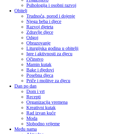
Psihologija i osobni razvoj
Obitelj
Trudnoća, porod i dojenje
Njega beba i djece
Razvoj djeteta
Zdravlje djece
Odgoj
Obrazovanje
Liturgijska godina u obitelji
Igre i aktivnosti za djecu
Očinstvo
Mamin kutak
Bake i djedovi
Posebna djeca
Priče i molitve za djecu
Dan po dan
Dom i vrt
Recepti
Organizacija vremena
Kreativni kutak
Rad izvan kuće
Moda
Slobodno vrijeme
Među nama