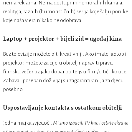
nema reklama. Nema dostupnih nemoralnih kanala,
realityja, raznih (humorističnih) serija koje šalju poruke
koje naša vjera nikako ne odobrava.
Laptop + projektor + bijeli zid = ugođaj kina
Bez televizije možete biti kreativniji. Ako imate laptop i
projektor, možete za cijelu obitelj napraviti pravu
filmsku večer uz jako dobar obiteljski film/crtić i kokice.
Zabava i poseban doživljaj su zagarantirani, a za djecu
posebno.
Uspostavljanje kontakta s ostatkom obitelji
Jedna majka svjedoči:
Mi smo izbacili TV kao i ostale ekrane
prije par godina zbog razvojnih poteškoća našeg sina.