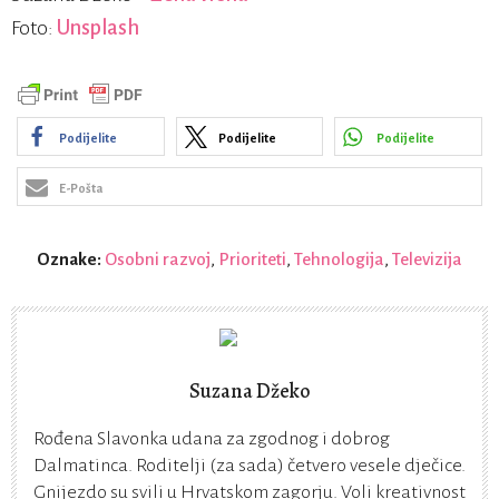
Foto:
Unsplash
Podijelite
Podijelite
Podijelite
E-Pošta
Oznake:
Osobni razvoj
,
Prioriteti
,
Tehnologija
,
Televizija
Suzana Džeko
Rođena Slavonka udana za zgodnog i dobrog
Dalmatinca. Roditelji (za sada) četvero vesele dječice.
Gnijezdo su svili u Hrvatskom zagorju. Voli kreativnost