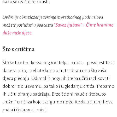
kako se i zašto to koristi.
Opširnije obrazloženje tvrdnje iz prethodnog podnaslova
možete poslušati u podcastu
“Savez ljubavi” – Čime hranimo
duše naše djece.
Što s crtićima
Što se tiče boljke svakog roditelja – crtića – posvijestite si
da se vi ti koji trebate kontrolirati i birati ono što vaša
djeca gledaju. Od malih nogu ih treba učiti razlikovati
dobro i zlo u svemu, pa tako i u gledanju crtića. Trebamo
ih učiti biranju sadržaja. Brzo će oni naučiti što su to
„ružni“ crtići za koje zasigurno ne želite da truju njihova
mala i čista srca i misli.