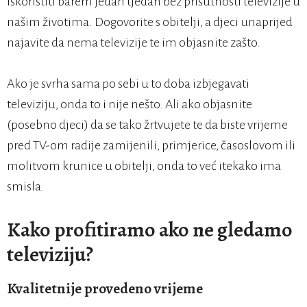
iskoristiti barem jedan tjedan bez prisutnosti televizije u
našim životima. Dogovorite s obitelji, a djeci unaprijed
najavite da nema televizije te im objasnite zašto.
Ako je svrha sama po sebi u to doba izbjegavati
televiziju, onda to i nije nešto. Ali ako objasnite
(posebno djeci) da se tako žrtvujete te da biste vrijeme
pred TV-om radije zamijenili, primjerice, časoslovom ili
molitvom krunice u obitelji, onda to već itekako ima
smisla.
Kako profitiramo ako ne gledamo
televiziju?
Kvalitetnije provedeno vrijeme