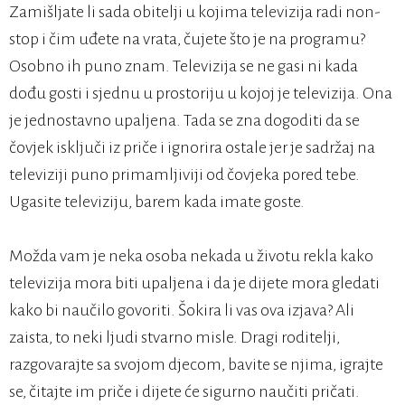
Zamišljate li sada obitelji u kojima televizija radi non-
stop i čim uđete na vrata, čujete što je na programu?
Osobno ih puno znam. Televizija se ne gasi ni kada
dođu gosti i sjednu u prostoriju u kojoj je televizija. Ona
je jednostavno upaljena. Tada se zna dogoditi da se
čovjek isključi iz priče i ignorira ostale jer je sadržaj na
televiziji puno primamljiviji od čovjeka pored tebe.
Ugasite televiziju, barem kada imate goste.
Možda vam je neka osoba nekada u životu rekla kako
televizija mora biti upaljena i da je dijete mora gledati
kako bi naučilo govoriti. Šokira li vas ova izjava? Ali
zaista, to neki ljudi stvarno misle. Dragi roditelji,
razgovarajte sa svojom djecom, bavite se njima, igrajte
se, čitajte im priče i dijete će sigurno naučiti pričati.