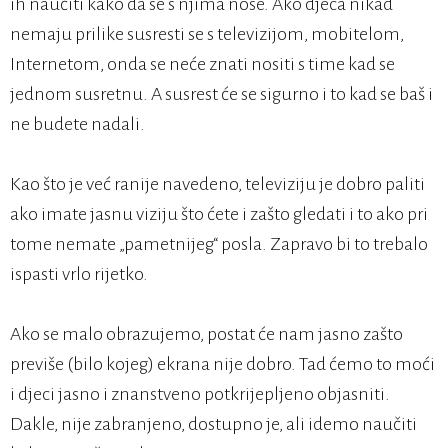
ih naučiti kako da se s njima nose. Ako djeca nikad
nemaju prilike susresti se s televizijom, mobitelom,
Internetom, onda se neće znati nositi s time kad se
jednom susretnu. A susrest će se sigurno i to kad se baš i
ne budete nadali.
Kao što je već ranije navedeno, televiziju je dobro paliti
ako imate jasnu viziju što ćete i zašto gledati i to ako pri
tome nemate „pametnijeg“ posla. Zapravo bi to trebalo
ispasti vrlo rijetko.
Ako se malo obrazujemo, postat će nam jasno zašto
previše (bilo kojeg) ekrana nije dobro. Tad ćemo to moći
i djeci jasno i znanstveno potkrijepljeno objasniti.
Dakle, nije zabranjeno, dostupno je, ali idemo naučiti