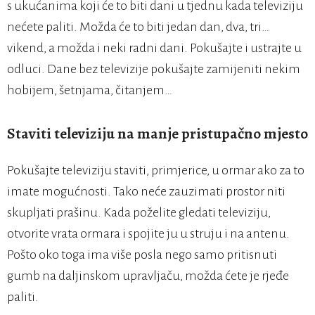
s ukućanima koji će to biti dani u tjednu kada televiziju
nećete paliti. Možda će to biti jedan dan, dva, tri…
vikend, a možda i neki radni dani. Pokušajte i ustrajte u
odluci. Dane bez televizije pokušajte zamijeniti nekim
hobijem, šetnjama, čitanjem…
Staviti televiziju na manje pristupačno mjesto
Pokušajte televiziju staviti, primjerice, u ormar ako za to
imate mogućnosti. Tako neće zauzimati prostor niti
skupljati prašinu. Kada poželite gledati televiziju,
otvorite vrata ormara i spojite ju u struju i na antenu.
Pošto oko toga ima više posla nego samo pritisnuti
gumb na daljinskom upravljaču, možda ćete je rjeđe
paliti.