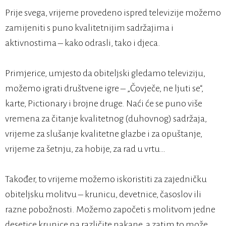
Prije svega, vrijeme provedeno ispred televizije možemo
zamijeniti s puno kvalitetnijim sadržajima i
aktivnostima – kako odrasli, tako i djeca.
Primjerice, umjesto da obiteljski gledamo televiziju,
možemo igrati društvene igre – „Čovječe, ne ljuti se“,
karte, Pictionary i brojne druge. Naći će se puno više
vremena za čitanje kvalitetnog (duhovnog) sadržaja,
vrijeme za slušanje kvalitetne glazbe i za opuštanje,
vrijeme za šetnju, za hobije, za rad u vrtu…
Također, to vrijeme možemo iskoristiti za zajedničku
obiteljsku molitvu – krunicu, devetnice, časoslov ili
razne pobožnosti. Možemo započeti s molitvom jedne
desetice krunice na različite nakane, a zatim to može