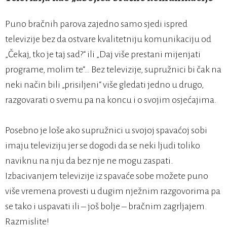
Puno bračnih parova zajedno samo sjedi ispred
televizije bez da ostvare kvalitetniju komunikaciju od
„Čekaj, tko je taj sad?“ ili „Daj više prestani mijenjati
programe, molim te“… Bez televizije, supružnici bi čak na
neki način bili „prisiljeni“ više gledati jedno u drugo,
razgovarati o svemu pa na koncu i o svojim osjećajima.
Posebno je loše ako supružnici u svojoj spavaćoj sobi
imaju televiziju jer se dogodi da se neki ljudi toliko
naviknu na nju da bez nje ne mogu zaspati.
Izbacivanjem televizije iz spavaće sobe možete puno
više vremena provesti u dugim nježnim razgovorima pa
se tako i uspavati ili – još bolje – bračnim zagrljajem.
Razmislite!