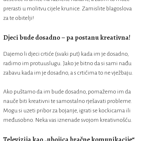
prerasti u molitvu cijele krunice. Zamislite blagoslova
za te obitelji!
Djeci bude dosadno – pa postanu kreativna!
Dajemo li djeci crtiće (svaki put) kada im je dosadno,
radimo im protuuslugu. Jako je bitno da si sami nađu
zabavu kada im je dosadno, a s crtićima to ne vježbaju.
Ako puštamo da im bude dosadno, pomažemo im da
nauče biti kreativni te samostalno rješavati probleme.
Mogu si uzeti pribor za bojanje, igrati se kockicama ili
međusobno. Neka vas iznenade svojom kreativnošću.
Televizija kao „ubojica bračne komunikacije“