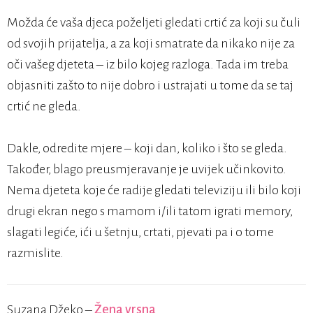
Možda će vaša djeca poželjeti gledati crtić za koji su čuli
od svojih prijatelja, a za koji smatrate da nikako nije za
oči vašeg djeteta – iz bilo kojeg razloga. Tada im treba
objasniti zašto to nije dobro i ustrajati u tome da se taj
crtić ne gleda.
Dakle, odredite mjere – koji dan, koliko i što se gleda.
Također, blago preusmjeravanje je uvijek učinkovito.
Nema djeteta koje će radije gledati televiziju ili bilo koji
drugi ekran nego s mamom i/ili tatom igrati memory,
slagati legiće, ići u šetnju, crtati, pjevati pa i o tome
razmislite.­­­­­­­
Suzana Džeko –
Žena vrsna