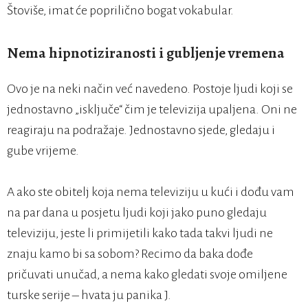
Štoviše, imat će poprilično bogat vokabular.
Nema hipnotiziranosti i gubljenje vremena
Ovo je na neki način već navedeno. Postoje ljudi koji se
jednostavno „isključe“ čim je televizija upaljena. Oni ne
reagiraju na podražaje. Jednostavno sjede, gledaju i
gube vrijeme.
A ako ste obitelj koja nema televiziju u kući i dođu vam
na par dana u posjetu ljudi koji jako puno gledaju
televiziju, jeste li primijetili kako tada takvi ljudi ne
znaju kamo bi sa sobom? Recimo da baka dođe
pričuvati unučad, a nema kako gledati svoje omiljene
turske serije – hvata ju panika J.