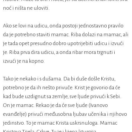
noć i ništa ne uloviti.
Ako se lovi na udicu, onda postoji jednostavno pravilo
da je potrebno staviti mamac. Riba dolazi na mamac, ali
je tada opet presudno dobro upotrijebiti udicu i izvući
je. Riba prva dira udicu, a onda ribar mora trgnuti i
izvući je na kopno.
Tako je nekako i s dušama. Da bi duše došle Kristu,
potrebno je da ih nešto privuče. Krist je govorio da će
kad bude uzdignut sa zemlje, sve ljude privući k Sebi.
On je mamac. Rekao je da će sve ljude (Ivanovo
evanđelje) privući međusobna ljubav učenika i njihovo
jedinstvo. To je mamac Krista uskrsnuloga. Mamac
Kristova Tijela, Crkve. Tu je i lijepa liturgija.