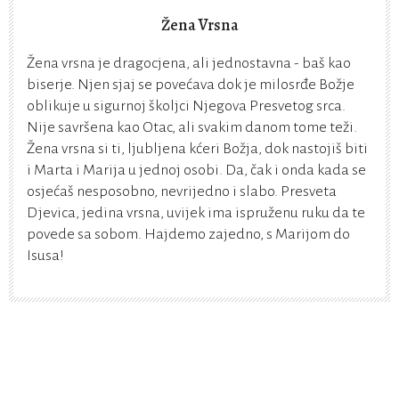
Žena Vrsna
Žena vrsna je dragocjena, ali jednostavna - baš kao
biserje. Njen sjaj se povećava dok je milosrđe Božje
oblikuje u sigurnoj školjci Njegova Presvetog srca.
Nije savršena kao Otac, ali svakim danom tome teži.
Žena vrsna si ti, ljubljena kćeri Božja, dok nastojiš biti
i Marta i Marija u jednoj osobi. Da, čak i onda kada se
osjećaš nesposobno, nevrijedno i slabo. Presveta
Djevica, jedina vrsna, uvijek ima ispruženu ruku da te
povede sa sobom. Hajdemo zajedno, s Marijom do
Isusa!