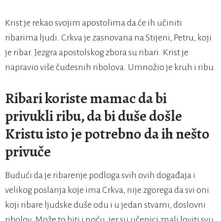
Krist je rekao svojim apostolima da će ih učiniti
ribarima ljudi. Crkva je zasnovana na Stijeni, Petru, koji
je ribar. Jezgra apostolskog zbora su ribari. Krist je
napravio više čudesnih ribolova. Umnožio je kruh i ribu.
Ribari koriste mamac da bi
privukli ribu, da bi duše došle
Kristu isto je potrebno da ih nešto
privuče
Budući da je ribarenje podloga svih ovih događaja i
velikog poslanja koje ima Crkva, nije zgorega da svi oni
koji ribare ljudske duše odu i u jedan stvarni, doslovni
ribolov. Može to biti i noću, jer su učenici znali loviti svu