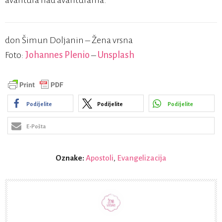
avantura nad avanturama.
don Šimun Doljanin – Žena vrsna
Foto:
Johannes Plenio
–
Unsplash
Podijelite
Podijelite
Podijelite
E-Pošta
Oznake:
Apostoli
,
Evangelizacija