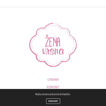
O NAMA
KONTAKT
Naša stranica koristi kolačiće.
© 2018 - SVA PRAVA PRIDRŽANA - ZENAVRSNA.COM
PRIHVATI