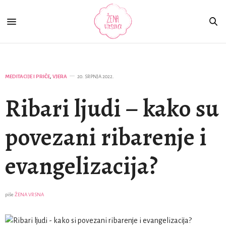
MEDITACIJE I PRIČE
,
VJERA
20. SRPNJA 2022.
Ribari ljudi – kako su
povezani ribarenje i
evangelizacija?
piše
ŽENA VRSNA