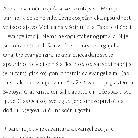
Ako se lovi noću, osjeća se veliko otajstvo. More je
tamno. Ribe se ne vide. Čovjek osjeća neku apsurdnost i
veliko otajstvo. Vodi ga najviše intuicija. Tako je slično i
u evangelizaciji. Nema nekog ustaljenog pravila. Nije
jasno kako će se duša izvući iz mora smrti i grijeha.
Onaj tko evangelizira nekada osjeća da je sve to
apsurdno. Ne vidi se ništa. Jedino što stvar vodi naprijed
je nutarnji glas koji goni apostola da evangelizira. „Jao
meni ako ne evangeliziram“, kaže Pavao. To je glas Duha
Svetoga. Glas Krista koji šalje apostole i hoće spasiti sve
ljude. Glas Oca koji sve izgubljene sinove privlači da
dođu u Njegovu kuću na sočnu gozbu.
Ribarenje je uvijek avantura, a evangelizacija je