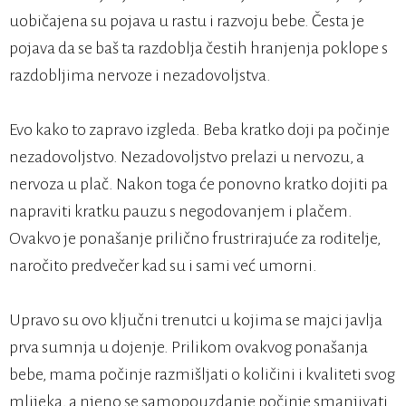
uobičajena su pojava u rastu i razvoju bebe. Česta je
pojava da se baš ta razdoblja čestih hranjenja poklope s
razdobljima nervoze i nezadovoljstva.
Evo kako to zapravo izgleda. Beba kratko doji pa počinje
nezadovoljstvo. Nezadovoljstvo prelazi u nervozu, a
nervoza u plač. Nakon toga će ponovno kratko dojiti pa
napraviti kratku pauzu s negodovanjem i plačem.
Ovakvo je ponašanje prilično frustrirajuće za roditelje,
naročito predvečer kad su i sami već umorni.
Upravo su ovo ključni trenutci u kojima se majci javlja
prva sumnja u dojenje. Prilikom ovakvog ponašanja
bebe, mama počinje razmišljati o količini i kvaliteti svog
mlijeka, a njeno se samopouzdanje počinje smanjivati.