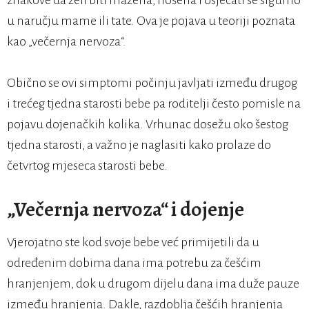
znakove da želi biti mažena, nošena i osjećati se sigurno
u naručju mame ili tate. Ova je pojava u teoriji poznata
kao „večernja nervoza“.
Obično se ovi simptomi počinju javljati između drugog
i trećeg tjedna starosti bebe pa roditelji često pomisle na
pojavu dojenačkih kolika. Vrhunac dosežu oko šestog
tjedna starosti, a važno je naglasiti kako prolaze do
četvrtog mjeseca starosti bebe.
„Večernja nervoza“ i dojenje
Vjerojatno ste kod svoje bebe već primijetili da u
određenim dobima dana ima potrebu za češćim
hranjenjem, dok u drugom dijelu dana ima duže pauze
između hranjenja. Dakle, razdoblja češćih hranjenja