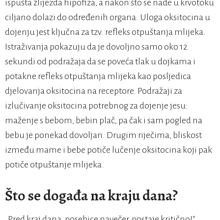
ispušta žlijezda hipofiza, a nakon što se nađe u krvotoku
ciljano dolazi do određenih organa. Uloga oksitocina u
dojenju jest ključna za tzv. refleks otpuštanja mlijeka.
Istraživanja pokazuju da je dovoljno samo oko 12
sekundi od podražaja da se poveća tlak u dojkama i
potakne refleks otpuštanja mlijeka kao posljedica
djelovanja oksitocina na receptore. Podražaji za
izlučivanje oksitocina potrebnog za dojenje jesu:
maženje s bebom, bebin plač, pa čak i sam pogled na
bebu je ponekad dovoljan. Drugim riječima, bliskost
između mame i bebe potiče lučenje oksitocina koji pak
potiče otpuštanje mlijeka.
Što se događa na kraju dana?
„Pred kraj dana, posebice navečer, postaje kritično!“