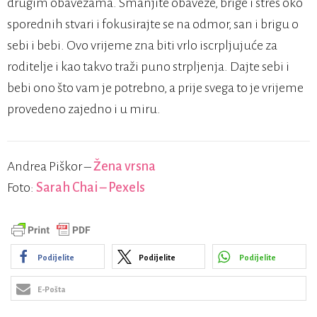
drugim obavezama. Smanjite obaveze, brige i stres oko
sporednih stvari i fokusirajte se na odmor, san i brigu o
sebi i bebi. Ovo vrijeme zna biti vrlo iscrpljujuće za
roditelje i kao takvo traži puno strpljenja. Dajte sebi i
bebi ono što vam je potrebno, a prije svega to je vrijeme
provedeno zajedno i u miru.
Andrea Piškor –
Žena vrsna
Foto:
Sarah Chai – Pexels
Podijelite
Podijelite
Podijelite
E-Pošta