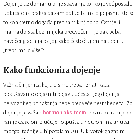
Dojenje uz dohranu prije spavanja toliko je već postalo
uobičajena praksa da sam odlučila malo pojasniti što se
to konkretno događa pred sam kraj dana. Ostaje li
mama doista bez mlijeka predvečer ili je pak beba
navečer gladnija pa joj, kako često čujem na terenu,
„treba malo više“?
Kako funkcionira dojenje
Važna činjenica koju bismo trebali znati kada
pokušavamo objasniti pojavu učestalijeg dojenja i
nervoznijeg ponašanja bebe predvečer jest sljedeća. Za
dojenje je važan
hormon oksitocin
. Poznato nam je od
ranije da se on izlučuje i otpušta u neuronima unutar
mozga, točnije u hipotalamusu. U krvotok ga zatim