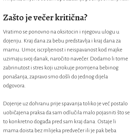
Zašto je večer kritična?
Vratimo se ponovno na oksitocin i njegovu ulogu u
dojenju. Kraj dana za bebu predstavlja i kraj dana za
mamu. Umor, iscrpljenost i neispavanost kod majke
uzimaju svoj danak, naročito navečer. Dodamo li tome
zabrinutost i stres koji uzrokuje promjena bebinog
ponašanja, zapravo smo došli do jednog dijela
odgovora.
Dojenje uz dohranu prije spavanja toliko je već postalo
uobičajena praksa da sam odlučila malo pojasniti što se
to konkretno događa pred sam kraj dana. Ostaje li
mama doista bez mlijeka predvečer ili je pak beba