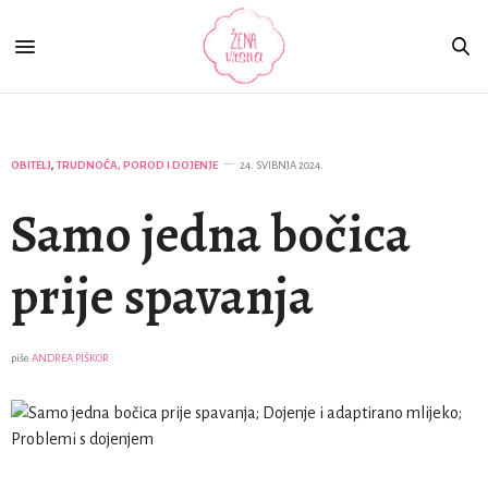
OBITELJ
,
TRUDNOĆA, POROD I DOJENJE
24. SVIBNJA 2024.
Samo jedna bočica
prije spavanja
piše
ANDREA PIŠKOR