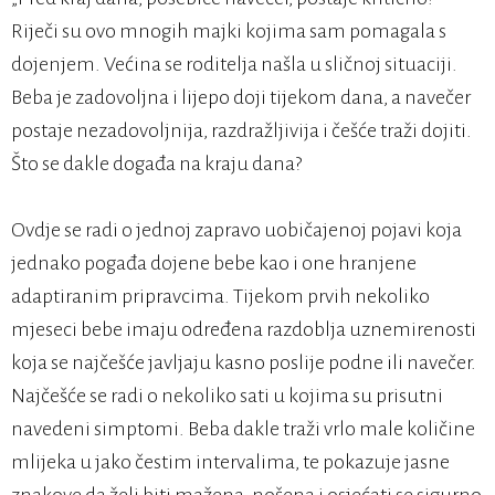
Riječi su ovo mnogih majki kojima sam pomagala s
dojenjem. Većina se roditelja našla u sličnoj situaciji.
Beba je zadovoljna i lijepo doji tijekom dana, a navečer
postaje nezadovoljnija, razdražljivija i češće traži dojiti.
Što se dakle događa na kraju dana?
Ovdje se radi o jednoj zapravo uobičajenoj pojavi koja
jednako pogađa dojene bebe kao i one hranjene
adaptiranim pripravcima. Tijekom prvih nekoliko
mjeseci bebe imaju određena razdoblja uznemirenosti
koja se najčešće javljaju kasno poslije podne ili navečer.
Najčešće se radi o nekoliko sati u kojima su prisutni
navedeni simptomi. Beba dakle traži vrlo male količine
mlijeka u jako čestim intervalima, te pokazuje jasne