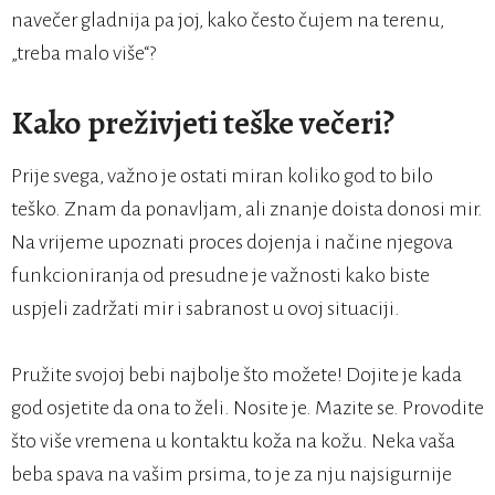
navečer gladnija pa joj, kako često čujem na terenu,
„treba malo više“?
Kako preživjeti teške večeri?
Prije svega, važno je ostati miran koliko god to bilo
teško. Znam da ponavljam, ali znanje doista donosi mir.
Na vrijeme upoznati proces dojenja i načine njegova
funkcioniranja od presudne je važnosti kako biste
uspjeli zadržati mir i sabranost u ovoj situaciji.
Pružite svojoj bebi najbolje što možete! Dojite je kada
god osjetite da ona to želi. Nosite je. Mazite se. Provodite
što više vremena u kontaktu koža na kožu. Neka vaša
beba spava na vašim prsima, to je za nju najsigurnije