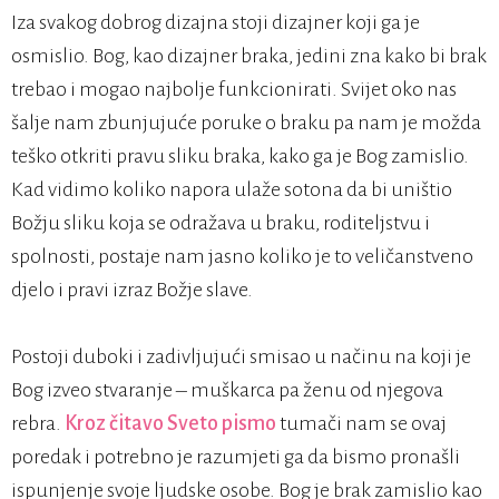
Iza svakog dobrog dizajna stoji dizajner koji ga je
osmislio. Bog, kao dizajner braka, jedini zna kako bi brak
trebao i mogao najbolje funkcionirati. Svijet oko nas
šalje nam zbunjujuće poruke o braku pa nam je možda
teško otkriti pravu sliku braka, kako ga je Bog zamislio.
Kad vidimo koliko napora ulaže sotona da bi uništio
Božju sliku koja se odražava u braku, roditeljstvu i
spolnosti, postaje nam jasno koliko je to veličanstveno
djelo i pravi izraz Božje slave.
Postoji duboki i zadivljujući smisao u načinu na koji je
Bog izveo stvaranje – muškarca pa ženu od njegova
rebra.
Kroz čitavo Sveto pismo
tumači nam se ovaj
poredak i potrebno je razumjeti ga da bismo pronašli
ispunjenje svoje ljudske osobe. Bog je brak zamislio kao