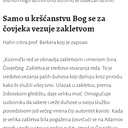
bismo mogli učiniti ono što smo se obvezali učiniti.
Samo u kršćanstvu Bog se za
čovjeka vezuje zakletvom
Hahn citira prof. Barkera koji je zapisao:
„Kozmički red se obnavlja zakletvom i imenom Sina
Čovječjeg. Zakletva je sredstvo stvaranja reda. To je
sredstvo vezanja palih duhova koji djeluju kroz prirodu
kako bi služili višoj svrsi. Ulazak u zakletvu, prema
židovskom gledištu, daje veliku moć. Omogućuje
sudioniku da sabere i veže duhove u svoju službu
posredstvom još većeg imena čiji autoritet koristi. Kada
je velika zakletva bila pogažena (osvrćući se na Adamov