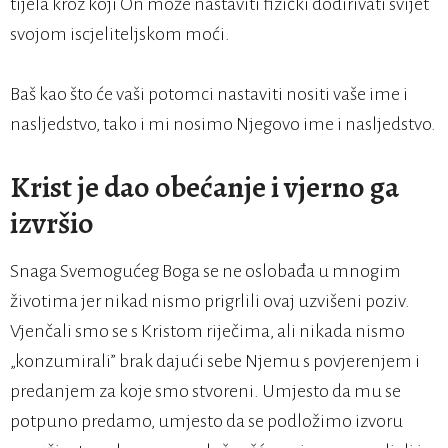
tijela kroz koji On može nastaviti fizički dodirivati svijet
svojom iscjeliteljskom moći.
Baš kao što će vaši potomci nastaviti nositi vaše ime i
nasljedstvo, tako i mi nosimo Njegovo ime i nasljedstvo.
Krist je dao obećanje i vjerno ga
izvršio
Snaga Svemogućeg Boga se ne oslobađa u mnogim
životima jer nikad nismo prigrlili ovaj uzvišeni poziv.
Vjenčali smo se s Kristom riječima, ali nikada nismo
„konzumirali” brak dajući sebe Njemu s povjerenjem i
predanjem za koje smo stvoreni. Umjesto da mu se
potpuno predamo, umjesto da se podložimo izvoru