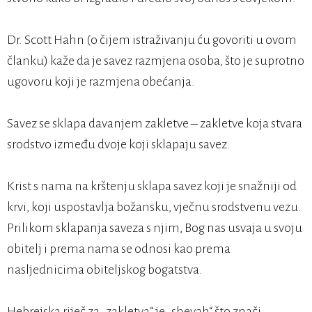
Dr. Scott Hahn (o čijem istraživanju ću govoriti u ovom
članku) kaže da je savez razmjena osoba, što je suprotno
ugovoru koji je razmjena obećanja.
Savez se sklapa davanjem zakletve – zakletve koja stvara
srodstvo između dvoje koji sklapaju savez.
Krist s nama na krštenju sklapa savez koji je snažniji od
krvi, koji uspostavlja božansku, vječnu srodstvenu vezu.
Prilikom sklapanja saveza s njim, Bog nas usvaja u svoju
obitelj i prema nama se odnosi kao prema
nasljednicima obiteljskog bogatstva.
Hebrejska riječ za „zakletva“ je „shevah“ što znači