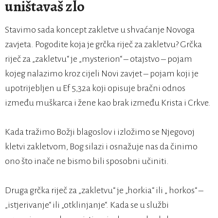
uništavaš zlo
Stavimo sada koncept zakletve u shvaćanje Novoga
zavjeta. Pogodite koja je grčka riječ za zakletvu? Grčka
riječ za „zakletvu“ je „mysterion“ – otajstvo – pojam
kojeg nalazimo kroz cijeli Novi zavjet – pojam koji je
upotrijebljen u Ef 5,32a koji opisuje bračni odnos
između muškarca i žene kao brak između Krista i Crkve.
Kada tražimo Božji blagoslov i izložimo se Njegovoj
kletvi zakletvom, Bog silazi i osnažuje nas da činimo
ono što inače ne bismo bili sposobni učiniti.
Druga grčka riječ za „zakletvu“ je „horkia“ ili „ horkos“ –
„istjerivanje“ ili „otklinjanje“. Kada se u službi