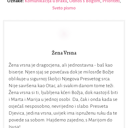
Oznake:
Komunikacija u braku
,
Odnos s Bogom
,
Prioriteti
,
Sveto pismo
Žena Vrsna
Žena vrsna je dragocjena, ali jednostavna - baš kao
biserje. Njen sjaj se povećava dok je milosrđe Božje
oblikuje u sigurnoj školjci Njegova Presvetog srca.
Nije savršena kao Otac, ali svakim danom tome teži.
Žena vrsna si ti, ljubljena kćeri Božja, dok nastojiš biti
i Marta i Marija u jednoj osobi. Da, čak i onda kada se
osjećaš nesposobno, nevrijedno i slabo. Presveta
Djevica, jedina vrsna, uvijek ima ispruženu ruku da te
povede sa sobom. Hajdemo zajedno, s Marijom do
Isusa!