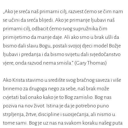
„Ako je sreća naš primarni cilj, razvest ćemo se čim nam
se učini da sreća blijedi. Ako je primanje ljubavi naš
primarni cilj, odbacit ćemo svog supružnika čim
primijetimo da manje daje. Ali ako smo u brak ušli da
bismo dali slavu Bogu, postali svojoj djeci model Božje
ljubavi i predanja i da bismo svijetu dali svjedočanstvo
vjere, onda razvod nema smisla.” (Gary Thomas)
Ako Krista stavimo u središte svog bračnog saveza i više
brinemo za drugoga nego za sebe, naš brak može
cvjetati baš onako kako je to Bog zamislio. Bog nas
poziva na nov život. Istina je da je potrebno puno
strpljenja, žrtve, discipline i suosjećanja, ali nismo u
tome sami. Bog je uz nas na svakom koraku našeg puta