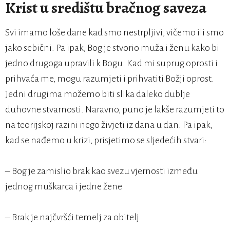
Krist u središtu bračnog saveza
Svi imamo loše dane kad smo nestrpljivi, vičemo ili smo
jako sebični. Pa ipak, Bog je stvorio muža i ženu kako bi
jedno drugoga upravili k Bogu. Kad mi suprug oprosti i
prihvaća me, mogu razumjeti i prihvatiti Božji oprost.
Jedni drugima možemo biti slika daleko dublje
duhovne stvarnosti. Naravno, puno je lakše razumjeti to
na teorijskoj razini nego živjeti iz dana u dan. Pa ipak,
kad se nađemo u krizi, prisjetimo se sljedećih stvari:
– Bog je zamislio brak kao svezu vjernosti između
jednog muškarca i jedne žene
– Brak je najčvršći temelj za obitelj