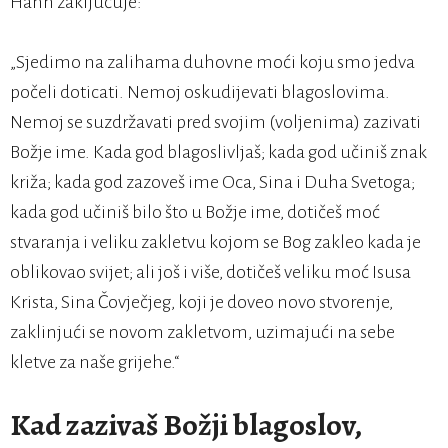
Hahn zaključuje:
„Sjedimo na zalihama duhovne moći koju smo jedva
počeli doticati. Nemoj oskudijevati blagoslovima.
Nemoj se suzdržavati pred svojim (voljenima) zazivati
Božje ime. Kada god blagoslivljaš; kada god učiniš znak
križa; kada god zazoveš ime Oca, Sina i Duha Svetoga;
kada god učiniš bilo što u Božje ime, dotičeš moć
stvaranja i veliku zakletvu kojom se Bog zakleo kada je
oblikovao svijet; ali još i više, dotičeš veliku moć Isusa
Krista, Sina Čovječjeg, koji je doveo novo stvorenje,
zaklinjući se novom zakletvom, uzimajući na sebe
kletve za naše grijehe.“
Kad zazivaš Božji blagoslov,