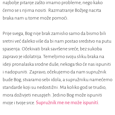
najbolje pitanje zašto imamo probleme, nego kako
ćemo se s njima nositi. Razmatranje Božjeg nacrta
braka nam u tome može pomoći.
Prije svega, Bog nije brak zamislio samo da bismo bili
sretni već daleko više da bi nam postao sredstvo na putu
spasenja. Očekivati brak savršene sreće, bez sukoba
zapravo je idolatrija. Temeljimo svoju sliku braka na
ideji pronalaska srodne duše, nekoga tko će nas ispuniti
i nadopuniti. Zapravo, očekujemo da nam supružnik
bude Bog, stvaramo sebi idola, a supružniku namećemo
standarde koji su nedostižni. Ma koliko god se trudio,
mora doživjeti neuspjeh. Jedino Bog može ispuniti
moje i tvoje srce.
Supružnik me ne može ispuniti
.