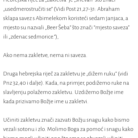
„usedmerostručiti se“ (Vidi Post 21,27-31: Abraham
sklapa savez s Abimelekom koristeći sedam janjaca, a
mjesto su nazvali „Beer Šeba“ što znači “mjesto saveza”
ili „zdenac sedmorice.“),
Ako nema zakletve, nema ni saveza.
Druga hebrejska riječ za zakletvu je „dižem ruku“ (vidi
Pnz 32,40 i dalje). Kada, na primjer, podižemo ruke na
slavljenju polažemo zakletvu. Uzdižemo Božje ime
kada prizivamo Božje ime u zakletvi.
Učiniti zakletvu znači zazvati Božju snagu kako bismo
vezali sotonu i zlo. Molimo Boga za pomoć i snagu kako