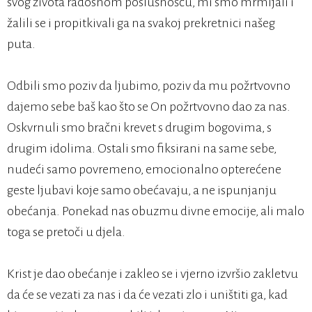
svog života radosnom poslušnošću, mi smo mrmljali i
žalili se i propitkivali ga na svakoj prekretnici našeg
puta.
Odbili smo poziv da ljubimo, poziv da mu požrtvovno
dajemo sebe baš kao što se On požrtvovno dao za nas.
Oskvrnuli smo bračni krevet s drugim bogovima, s
drugim idolima. Ostali smo fiksirani na same sebe,
nudeći samo povremeno, emocionalno opterećene
geste ljubavi koje samo obećavaju, a ne ispunjanju
obećanja. Ponekad nas obuzmu divne emocije, ali malo
toga se pretoči u djela.
Krist je dao obećanje i zakleo se i vjerno izvršio zakletvu
da će se vezati za nas i da će vezati zlo i uništiti ga, kad