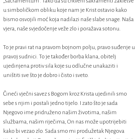
„sacramentum“. Tako da su crkveni sakramenti zakletve
u simboličkom obliku koje nam je Krist ostavio kako
bismo osvojili moć koja nadilazi naše slabe snage. Naša
vjera, naše svjedočenje veže zlo i poražava sotonu.
To je pravi rat na pravom bojnom polju, pravo suđenje u
pravoj sudnici. To je također borba klana, obitelj
ujedinjena protiv sila koje su odlučne unakaziti i
uništiti sve što je dobro i čisto i sveto.
Čineći vječni savez s Bogom kroz Krista ujedinili smo
sebe s njim i postali jedno tijelo. I zato što je sada
Njegovo ime pridruženo našim životima, našim
službama, našim riječima, On nas može upotrijebiti
kako bi vezao zlo. Sada smo mi produžetak Njegova