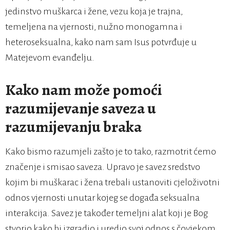
jedinstvo muškarca i žene, vezu koja je trajna,
temeljena na vjernosti, nužno monogamna i
heteroseksualna, kako nam sam Isus potvrđuje u
Matejevom evanđelju.
Kako nam može pomoći
razumijevanje saveza u
razumijevanju braka
Kako bismo razumjeli zašto je to tako, razmotrit ćemo
značenje i smisao saveza. Upravo je savez sredstvo
kojim bi muškarac i žena trebali ustanoviti cjeloživotni
odnos vjernosti unutar kojeg se događa seksualna
interakcija. Savez je također temeljni alat koji je Bog
stvorio kako bi izgradio i uredio svoj odnos s čovjekom.