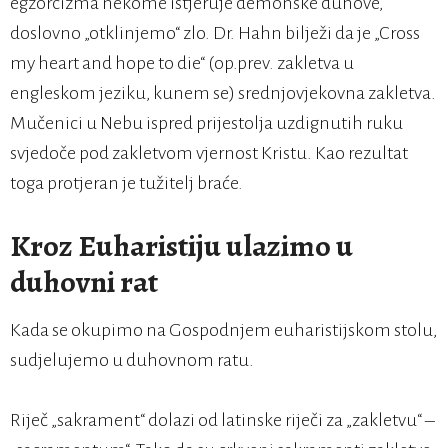
egzorcizma nekome istjeruje demonske duhove,
doslovno „otklinjemo“ zlo. Dr. Hahn bilježi da je „Cross
my heart and hope to die“ (op.prev. zakletva u
engleskom jeziku, kunem se) srednjovjekovna zakletva.
Mučenici u Nebu ispred prijestolja uzdignutih ruku
svjedoče pod zakletvom vjernost Kristu. Kao rezultat
toga protjeran je tužitelj braće.
Kroz Euharistiju ulazimo u
duhovni rat
Kada se okupimo na Gospodnjem euharistijskom stolu,
sudjelujemo u duhovnom ratu.
Riječ „sakrament“ dolazi od latinske riječi za „zakletvu“ –