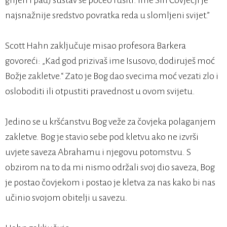
grijeh i pad) sustav se počeo rušiti. Ime Sin Čovječji je
najsnažnije sredstvo povratka reda u slomljeni svijet.”
Scott Hahn zaključuje misao profesora Barkera
govoreći: „Kad god prizivaš ime Isusovo, dodiruješ moć
Božje zakletve.“ Zato je Bog dao svecima moć vezati zlo i
osloboditi ili otpustiti pravednost u ovom svijetu.
Jedino se u kršćanstvu Bog veže za čovjeka polaganjem
zakletve. Bog je stavio sebe pod kletvu ako ne izvrši
uvjete saveza Abrahamu i njegovu potomstvu. S
obzirom na to da mi nismo održali svoj dio saveza, Bog
je postao čovjekom i postao je kletva za nas kako bi nas
učinio svojom obitelji u savezu.