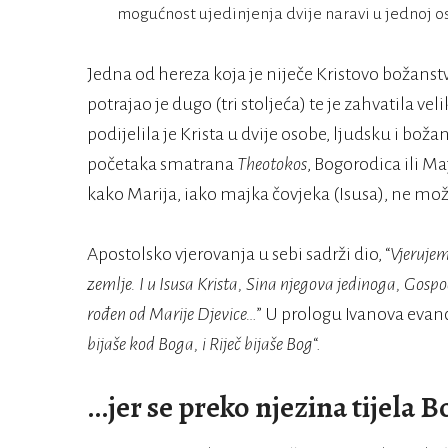
mogućnost ujedinjenja dvije naravi u jednoj o
Jedna od hereza koja je niječe Kristovo božanstv
potrajao je dugo (tri stoljeća) te je zahvatila ve
podijelila je Krista u dvije osobe, ljudsku i bož
početaka smatrana
Theotokos
, Bogorodica ili M
kako Marija, iako majka čovjeka (Isusa), ne mož
Apostolsko vjerovanja u sebi sadrži dio, “
Vjerujem
zemlje. I u Isusa Krista, Sina njegova jedinoga, Gosp
rođen od Marije Djevice…
” U prologu Ivanova evanđ
bijaše kod Boga, i Riječ bijaše Bog
“.
…jer se preko njezina tijela B