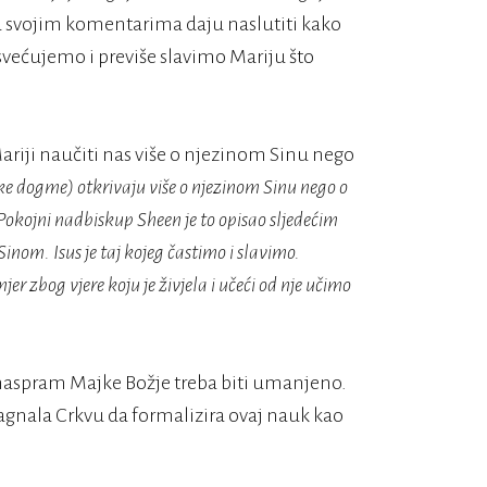
 u svojim komentarima daju naslutiti kako
svećujemo i previše slavimo Mariju što
ariji naučiti nas više o njezinom Sinu nego
ke dogme) otkrivaju više o njezinom Sinu nego o
 Pokojni nadbiskup Sheen je to opisao sljedećim
inom. Isus je taj kojeg častimo i slavimo.
jer zbog vjere koju je živjela i učeći od nje učimo
 naspram Majke Božje treba biti umanjeno.
nagnala Crkvu da formalizira ovaj nauk kao