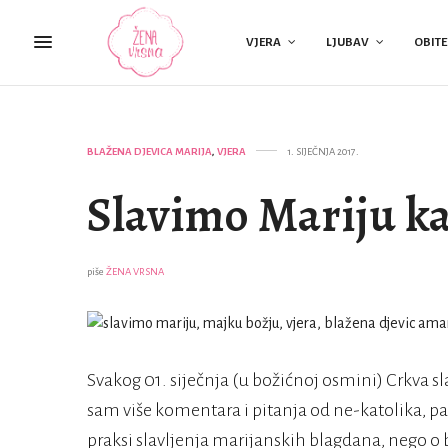
VJERA
LJUBAV
OBITE
BLAŽENA DJEVICA MARIJA
,
VJERA
1. SIJEČNJA 2017.
Slavimo Mariju k
piše
ŽENA VRSNA
Svakog 01. siječnja (u božićnoj osmini) Crkva s
sam više komentara i pitanja od ne-katolika, pa
praksi slavljenja marijanskih blagdana, nego o 