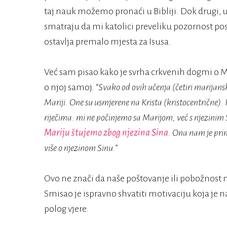
taj nauk možemo pronaći u Bibliji. Dok drugi,
smatraju da mi katolici preveliku pozornost po
ostavlja premalo mjesta za Isusa.
Već sam pisao kako je svrha crkvenih dogmi o M
o njoj samoj. “
Svako od ovih učenja (četiri marijans
Mariji. One su usmjerene na Krista (kristocentrične).
riječima: mi ne počinjemo sa Marijom, već s njezinim S
Mariju štujemo zbog njezina Sina
. Ona nam je prim
više o njezinom Sinu.
”
Ovo ne znači da naše poštovanje ili pobožnost
Smisao je ispravno shvatiti motivaciju koja je 
polog vjere.