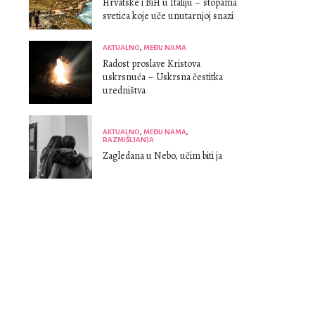
Hrvatske i BiH u Italiju – stopama
svetica koje uče unutarnjoj snazi
AKTUALNO
,
MEĐU NAMA
Radost proslave Kristova
uskrsnuća – Uskrsna čestitka
uredništva
AKTUALNO
,
MEĐU NAMA
,
RAZMIŠLJANJA
Zagledana u Nebo, učim biti ja