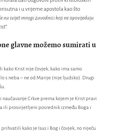
 morala dati odgovore protiv kristoloških
risutna i u vrijeme apostola kao što
še na svijet mnogi zavodnici koji ne ispovijedaju
ist
“.
 one glavne možemo sumirati u
i kako Krist nije čovjek, kako ima samo
lo s neba – ne od Marije (nije ljudsko). Drugi
šu.
li naučavanje Crkve prema kojem je Krist pravi
 ili prosvijetljeni posrednik između Boga i
prihvatili kako je Isus i Bog i čovjek, no niječu