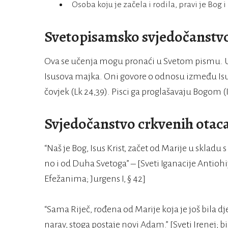
Osoba koju je začela i rodila, pravi je Bog i
Svetopisamsko svjedočanstv
Ova se učenja mogu pronaći u Svetom pismu. U 
Isusova majka. Oni govore o odnosu između Isusa
čovjek (Lk 24,39). Pisci ga proglašavaju Bogom (I
Svjedočanstvo crkvenih otac
“Naš je Bog, Isus Krist, začet od Marije u sklad
no i od Duha Svetoga” – [Sveti Iganacije Antiohi
Efežanima; Jurgens I, § 42]
“Sama Riječ, rođena od Marije koja je još bila
narav, stoga postaje novi Adam.” [Sveti Irenej; b