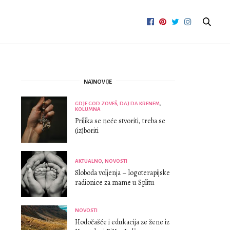
NAJNOVIJE
GDJE GOD ZOVEŠ, DAJ DA KRENEM
,
KOLUMNA
Prilika se neće stvoriti, treba se
(iz)boriti
AKTUALNO
,
NOVOSTI
Sloboda voljenja – logoterapijske
radionice za mame u Splitu
NOVOSTI
Hodočašće i edukacija ze žene iz