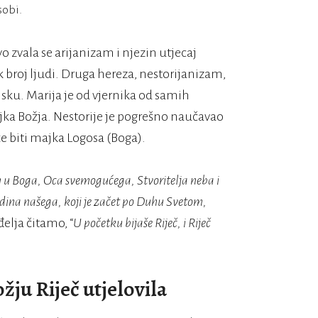
sobi.
o zvala se arijanizam i njezin utjecaj
lik broj ljudi. Druga hereza, nestorijanizam,
ansku. Marija je od vjernika od samih
ajka Božja. Nestorije je pogrešno naučavao
e biti majka Logosa (Boga).
 u Boga, Oca svemogućega, Stvoritelja neba i
odina našega, koji je začet po Duhu Svetom,
elja čitamo, “
U početku bijaše Riječ, i Riječ
ožju Riječ utjelovila