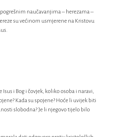
 s pogrešnim naučavanjima – herezama –
hereze su većinom usmjerene na Kristovu
sus.
 Isus i Bog i čovjek, koliko osoba i naravi,
ojene? Kada su spojene? Hoće li uvijek biti
nosti slobodna? Je li njegovo tijelo bilo