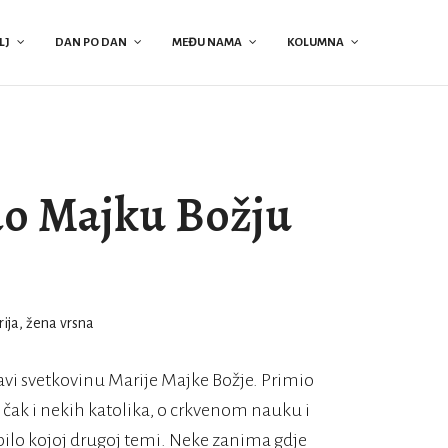
LJ
DAN PO DAN
MEĐU NAMA
KOLUMNA
ao Majku Božju
lavi svetkovinu Marije Majke Božje. Primio
 čak i nekih katolika, o crkvenom nauku i
bilo kojoj drugoj temi. Neke zanima gdje