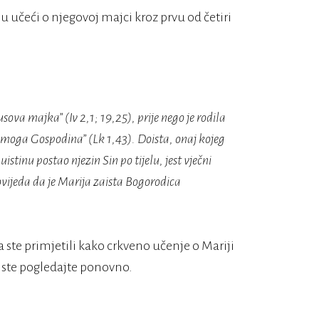
učeći o njegovoj majci kroz prvu od četiri
sova majka” (Iv 2,1; 19,25), prije nego je rodila
moga Gospodina” (Lk 1,43). Doista, onaj kojeg
istinu postao njezin Sin po tijelu, jest vječni
vijeda da je Marija zaista Bogorodica
te primjetili kako crkveno učenje o Mariji
niste pogledajte ponovno.