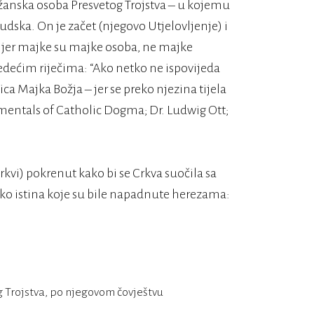
ožanska osoba Presvetog Trojstva – u kojemu
judska. On je začet (njegovo Utjelovljenje) i
 jer majke su majke osoba, ne majke
ljedećim riječima: “Ako netko ne ispovijeda
ica Majka Božja – jer se preko njezina tijela
damentals of Catholic Dogma; Dr. Ludwig Ott;
rkvi) pokrenut kako bi se Crkva suočila sa
ko istina koje su bile napadnute herezama:
 Trojstva, po njegovom čovještvu