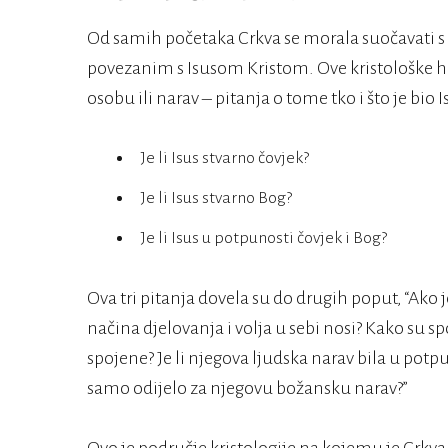
Od samih početaka Crkva se morala suočavati
povezanim s Isusom Kristom. Ove kristološke 
osobu ili narav – pitanja o tome tko i što je bio I
Je li Isus stvarno čovjek?
Je li Isus stvarno Bog?
Je li Isus u potpunosti čovjek i Bog?
Ova tri pitanja dovela su do drugih poput, “Ako je
načina djelovanja i volja u sebi nosi? Kako su sp
spojene? Je li njegova ljudska narav bila u potpu
samo odijelo za njegovu božansku narav?”