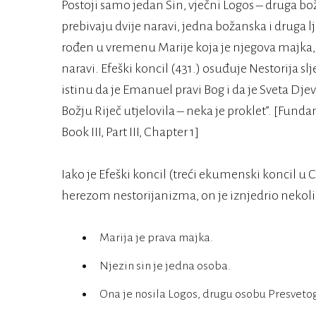
Postoji samo jedan Sin, vječni Logos – druga b
prebivaju dvije naravi, jedna božanska i druga l
rođen u vremenu Marije koja je njegova majka,
naravi. Efeški koncil (431.) osuđuje Nestorija s
istinu da je Emanuel pravi Bog i da je Sveta Djev
Božju Riječ utjelovila – neka je proklet”. [Fun
Book III, Part III, Chapter 1]
Iako je Efeški koncil (treći ekumenski koncil u C
herezom nestorijanizma, on je iznjedrio nekoli
Marija je prava majka.
Njezin sin je jedna osoba.
Ona je nosila Logos, drugu osobu Presvetog