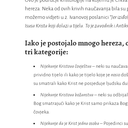
Ovo je područje kristologije na kojemu je Crkva
hereza. Neka od ovih krivih naučavanja bila su p
možemo vidjeti u 2. Ivanovoj poslanici “
Jer iziđo
Isusa Krista koji dolazi u tijelu. To je zavodnik i Antikr
Iako je postojalo mnogo hereza,
tri kategorije:
Nijekanje Kristova čovještva
– neki su naučaval
prividno tijelo ili kako je tijelo koje je
nosio
doš
su smatrali kako Krist ne posjeduje ljudsku du
Nijekanje Kristova božanstva –
neki su odbija
Bog smatrajući kako je Krist samo prikaza Boga
čovjeka.
Nijekanje da je Krist jedna osoba –
Pojedinci su 