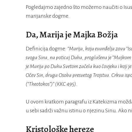
Pogledajmo zajedno što možemo naučiti o Isusu 
marijanske dogme.
Da, Marija je Majka Božja
Definicija dogme
: “Marija, koju evanđelja zovu “Isu
svoga Sina, na poticaj Duha, proglašena je “Majkom 
je Marija po Duhu Svetom začela kao čovjeka i koji je u
Očev Sin, druga Osoba presvetog Trojstva. Crkva ispo
(“Theotokos”)” (KKC 495).
U ovom kratkom paragrafu iz Katekizma možda s
u sebi sadrži važnu istinu o njezinu Sinu. Ako 
Kristološke hereze