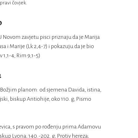
 pravi čovjek.
o
Novom zavjetu pisci priznaju da je Marija
 i Marije (Lk 2,4-7) i pokazuju da je bio
v 1,1-4; Rim 9,1-5)
a
u s Božjim planom: od sjemena Davida, istina,
jski, biskup Antiohije, oko 110. g; Pismo
 djevica, s pravom po rođenju prima Adamovu
iskup Lyona; 140.-202. g; Protiv hereza;