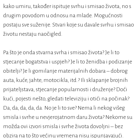
kako umiru, također ispituje svrhu i smisao života, no s
drugim povodom u odnosu na mlade. Mogućnosti
postaju sve suženije. Stvari koje su davale svrhu i smisao
životu nestaju naočigled.
Pa što je onda stvarna svrha i smisao života? Je li to
stjecanje bogatstva i uspjeh? Je li to ženidba i podizanje
obitelji? Je li gomilanje materijalnih dobara – dobrog
auta, kuće, jahte, motocikla, itd.? Ili sklapanje brojnih
prijateljstava, stjecanje popularnosti i druženje? Doći
kući, pojesti nešto, gledati televiziju i otići na počinak?
Da, da, da, da, da. No je li to sve? Nema li nekog višeg
smisla i svrhe u nevjerojatnom daru života? Nekome su
možda ovi izvori smisla i svrhe života dovoljni – bez
obzira na to što većinu vremena nisu ispunjavajući.