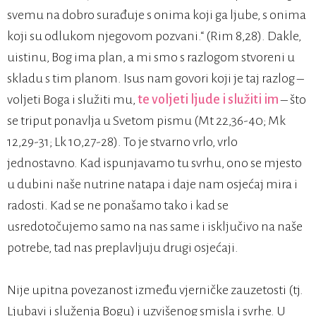
svemu na dobro surađuje s onima koji ga ljube, s onima
koji su odlukom njegovom pozvani.“ (Rim 8,28). Dakle,
uistinu, Bog ima plan, a mi smo s razlogom stvoreni u
skladu s tim planom. Isus nam govori koji je taj razlog –
voljeti Boga i služiti mu,
te voljeti ljude i služiti im
– što
se triput ponavlja u Svetom pismu (Mt 22,36-40; Mk
12,29-31; Lk 10,27-28). To je stvarno vrlo, vrlo
jednostavno. Kad ispunjavamo tu svrhu, ono se mjesto
u dubini naše nutrine natapa i daje nam osjećaj mira i
radosti. Kad se ne ponašamo tako i kad se
usredotočujemo samo na nas same i isključivo na naše
potrebe, tad nas preplavljuju drugi osjećaji.
Nije upitna povezanost između vjerničke zauzetosti (tj.
Ljubavi i služenja Bogu) i uzvišenog smisla i svrhe. U