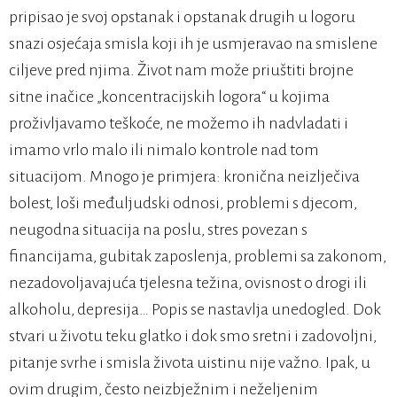
pripisao je svoj opstanak i opstanak drugih u logoru
snazi osjećaja smisla koji ih je usmjeravao na smislene
ciljeve pred njima. Život nam može priuštiti brojne
sitne inačice „koncentracijskih logora“ u kojima
proživljavamo teškoće, ne možemo ih nadvladati i
imamo vrlo malo ili nimalo kontrole nad tom
situacijom. Mnogo je primjera: kronična neizlječiva
bolest, loši međuljudski odnosi, problemi s djecom,
neugodna situacija na poslu, stres povezan s
financijama, gubitak zaposlenja, problemi sa zakonom,
nezadovoljavajuća tjelesna težina, ovisnost o drogi ili
alkoholu, depresija… Popis se nastavlja unedogled. Dok
stvari u životu teku glatko i dok smo sretni i zadovoljni,
pitanje svrhe i smisla života uistinu nije važno. Ipak, u
ovim drugim, često neizbježnim i neželjenim