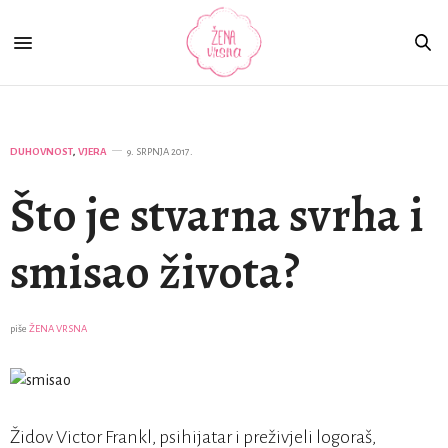
DUHOVNOST
,
VJERA
9. SRPNJA 2017.
Što je stvarna svrha i
smisao života?
piše
ŽENA VRSNA
Židov Victor Frankl, psihijatar i preživjeli logoraš,