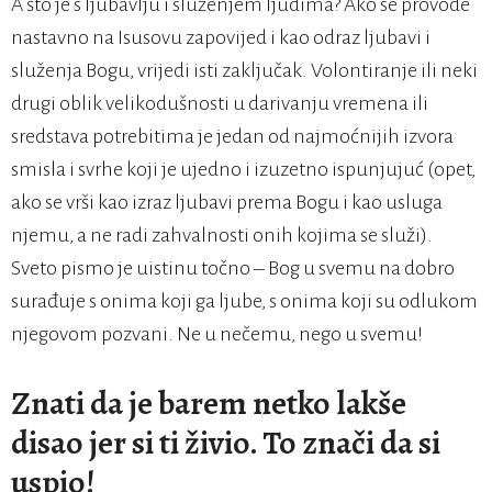
A što je s ljubavlju i služenjem ljudima? Ako se provode
nastavno na Isusovu zapovijed i kao odraz ljubavi i
služenja Bogu, vrijedi isti zaključak. Volontiranje ili neki
drugi oblik velikodušnosti u darivanju vremena ili
sredstava potrebitima je jedan od najmoćnijih izvora
smisla i svrhe koji je ujedno i izuzetno ispunjujuć (opet,
ako se vrši kao izraz ljubavi prema Bogu i kao usluga
njemu, a ne radi zahvalnosti onih kojima se služi).
Sveto pismo je uistinu točno – Bog u svemu na dobro
surađuje s onima koji ga ljube, s onima koji su odlukom
njegovom pozvani. Ne u nečemu, nego u svemu!
Znati da je barem netko lakše
disao jer si ti živio. To znači da si
uspio!