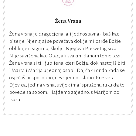
Žena Vrsna
Žena vrsna je dragocjena, ali jednostavna - baš kao
biserje. Njen sjaj se povećava dok je milosrđe Božje
oblikuje u sigurnoj školjci Njegova Presvetog srca.
Nije savršena kao Otac, ali svakim danom tome teži.
Žena vrsna si ti, ljubljena kćeri Božja, dok nastojiš biti
i Marta i Marija u jednoj osobi. Da, čak i onda kada se
osjećaš nesposobno, nevrijedno i slabo. Presveta
Djevica, jedina vrsna, uvijek ima ispruženu ruku da te
povede sa sobom. Hajdemo zajedno, s Marijom do
Isusa!