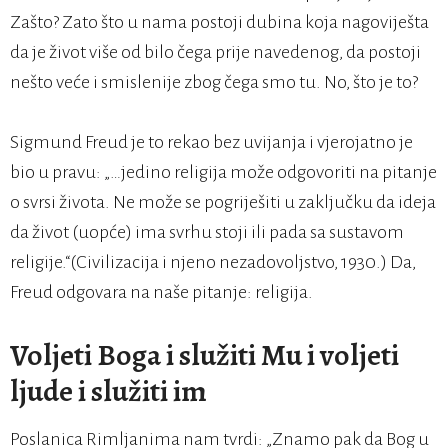
Zašto? Zato što u nama postoji dubina koja nagoviješta
da je život više od bilo čega prije navedenog, da postoji
nešto veće i smislenije zbog čega smo tu. No, što je to?
Sigmund Freud je to rekao bez uvijanja i vjerojatno je
bio u pravu: „…jedino religija može odgovoriti na pitanje
o svrsi života. Ne može se pogriješiti u zaključku da ideja
da život (uopće) ima svrhu stoji ili pada sa sustavom
religije.“(Civilizacija i njeno nezadovoljstvo, 1930.) Da,
Freud odgovara na naše pitanje: religija.
Voljeti Boga i služiti Mu i voljeti
ljude i služiti im
Poslanica Rimljanima nam tvrdi: „Znamo pak da Bog u