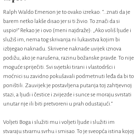
Ralph Waldo Emerson je to ovako izrekao: “…znati da je
barem netko lakše disao jer si ti živio. To znači da si
uspio!“ Rekao je i ovo (meni najdraže): „Ako voliš ljude i
služiš im, nema tog skrivanja ni lukavstva kojim bi
izbjegao naknadu. Skrivene naknade uvijek iznova
podižu, ako je narušena, razinu božanske pravde. To nije
moguće spriječiti. Svi svjetski tirani i vlastodršci i
moćnici su zavidno pokušavali podmetnuti leđa da bi to
poništili. Zauvijek je postavljena putanja toj zahtjevnoj
stazi, a ljudi i čestice i zvijezde i sunce se moraju svrstati
unutar nje ili biti pretvoreni u prah odustajući.“
Voljeti Boga i služiti mu i voljeti ljude i služiti im
stvaraju stvarnu svrhu i smisao. To je sveopća istina kojoj