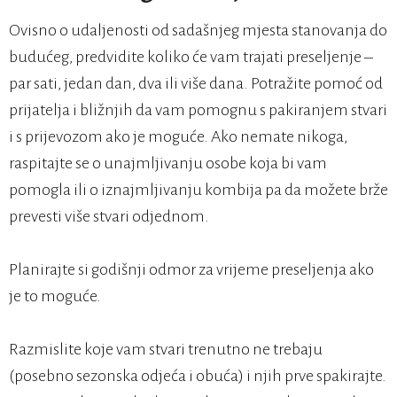
Ovisno o udaljenosti od sadašnjeg mjesta stanovanja do
budućeg, predvidite koliko će vam trajati preseljenje –
par sati, jedan dan, dva ili više dana. Potražite pomoć od
prijatelja i bližnjih da vam pomognu s pakiranjem stvari
i s prijevozom ako je moguće. Ako nemate nikoga,
raspitajte se o unajmljivanju osobe koja bi vam
pomogla ili o iznajmljivanju kombija pa da možete brže
prevesti više stvari odjednom.
Planirajte si godišnji odmor za vrijeme preseljenja ako
je to moguće.
Razmislite koje vam stvari trenutno ne trebaju
(posebno sezonska odjeća i obuća) i njih prve spakirajte.