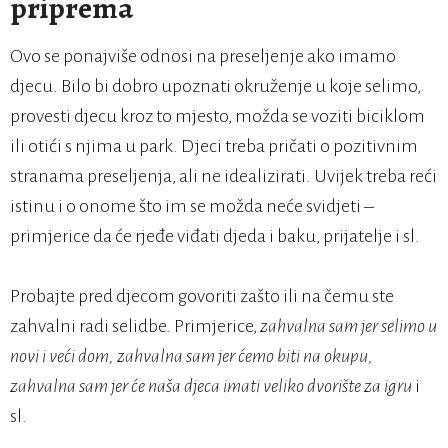
priprema
Ovo se ponajviše odnosi na preseljenje ako imamo
djecu. Bilo bi dobro upoznati okruženje u koje selimo,
provesti djecu kroz to mjesto, možda se voziti biciklom
ili otići s njima u park. Djeci treba pričati o pozitivnim
stranama preseljenja, ali ne idealizirati. Uvijek treba reći
istinu i o onome što im se možda neće svidjeti –
primjerice da će rjeđe viđati djeda i baku, prijatelje i sl.
Probajte pred djecom govoriti zašto ili na čemu ste
zahvalni radi selidbe. Primjerice,
zahvalna sam jer selimo u
novi i veći dom, zahvalna sam jer ćemo biti na okupu,
zahvalna sam jer će naša djeca imati veliko dvorište za igru
i
sl.