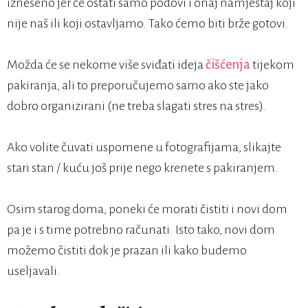
izneseno jer će ostati samo podovi i onaj namještaj koji
nije naš ili koji ostavljamo. Tako ćemo biti brže gotovi.
Možda će se nekome više sviđati ideja
čišćenja
tijekom
pakiranja, ali to preporučujemo samo ako ste jako
dobro organizirani (ne treba slagati stres na stres).
Ako volite čuvati uspomene u fotografijama, slikajte
stari stan / kuću još prije nego krenete s pakiranjem.
Osim starog doma, poneki će morati čistiti i novi dom
pa je i s time potrebno računati. Isto tako, novi dom
možemo čistiti dok je prazan ili kako budemo
useljavali.