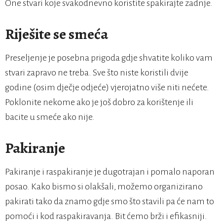
One stvari koje svakodnevno koristite spakirajte zadnje.
Riješite se smeća
Preseljenje je posebna prigoda gdje shvatite koliko vam
stvari zapravo ne treba. Sve što niste koristili dvije
godine (osim dječje odjeće) vjerojatno više niti nećete.
Poklonite nekome ako je još dobro za korištenje ili
bacite u smeće ako nije.
Pakiranje
Pakiranje i raspakiranje je dugotrajan i pomalo naporan
posao. Kako bismo si olakšali, možemo organizirano
pakirati tako da znamo gdje smo što stavili pa će nam to
pomoći i kod raspakiravanja. Bit ćemo brži i efikasniji.