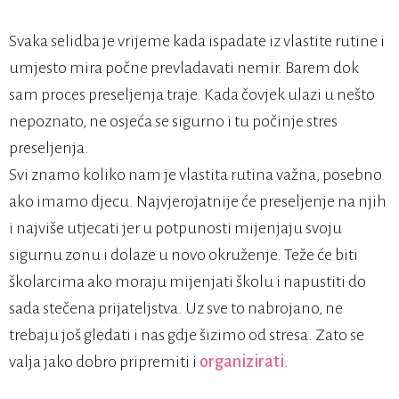
Svaka selidba je vrijeme kada ispadate iz vlastite rutine i
umjesto mira počne prevladavati nemir. Barem dok
sam proces preseljenja traje. Kada čovjek ulazi u nešto
nepoznato, ne osjeća se sigurno i tu počinje stres
preseljenja.
Svi znamo koliko nam je vlastita rutina važna, posebno
ako imamo djecu. Najvjerojatnije će preseljenje na njih
i najviše utjecati jer u potpunosti mijenjaju svoju
sigurnu zonu i dolaze u novo okruženje. Teže će biti
školarcima ako moraju mijenjati školu i napustiti do
sada stečena prijateljstva. Uz sve to nabrojano, ne
trebaju još gledati i nas gdje šizimo od stresa. Zato se
valja jako dobro pripremiti i
organizirati
.