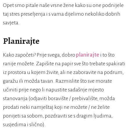
Opet smo pitale naše vrsne žene kako su one podnijele
taj stres preseljenja i s vama dijelimo nekoliko dobrih
savjeta.
Planirajte
Kako započeti? Prije svega, dobro
planirajte
i to što
ranije možete. Zapišite na papir sve što trebate spakirati
iz prostora u kojem živite, ali ne zaboravite na podrum,
garažu ili možda tavan. Razmislite što sve morate
učiniti prije nego li napustite sadašnje mjesto
stanovanja (odjaviti boravište / prebivalište, možda
prodati neki namještaj koji ne možete / ne želite
ponijeti sa sobom, pozdraviti se s dragim ljudima,
susjedima i slično).