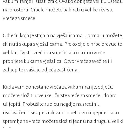
vakumiranje i isisati zrak. Ovako dobijete veliku uštedu
na prostoru. Cipele možete pakirati u velike i čvrste
vreće za smeće.
Odjeću koja je stajala na vješalicama u ormaru možete
skinuti skupa s vješalicama. Preko cijele hrpe prevucite
veliku i čvrstu vreću za smeće tako da dno vreće
probijete kukama vješalica. Otvor vreće zavežite ili
zalijepite i vaša je odjeća zaštićena.
Kada vam ponestane vreća za vakumiranje, odjeću
možete složiti u velike i čvrste vreće za smeće i dobro
ulijepiti. Probušite rupicu negdje na sredini,
usisavačem isisajte zrak van i opet brzo ulijepite. Tako
spremljene vreće možete složiti jednu na drugu u veliki