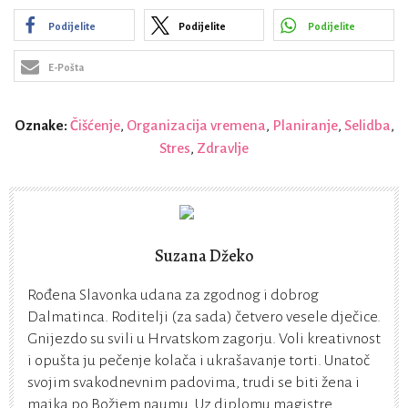
Podijelite
Podijelite
Podijelite
E-Pošta
Oznake:
Čišćenje
,
Organizacija vremena
,
Planiranje
,
Selidba
,
Stres
,
Zdravlje
Suzana Džeko
Rođena Slavonka udana za zgodnog i dobrog
Dalmatinca. Roditelji (za sada) četvero vesele dječice.
Gnijezdo su svili u Hrvatskom zagorju. Voli kreativnost
i opušta ju pečenje kolača i ukrašavanje torti. Unatoč
svojim svakodnevnim padovima, trudi se biti žena i
majka po Božjem naumu. Uz diplomu magistre