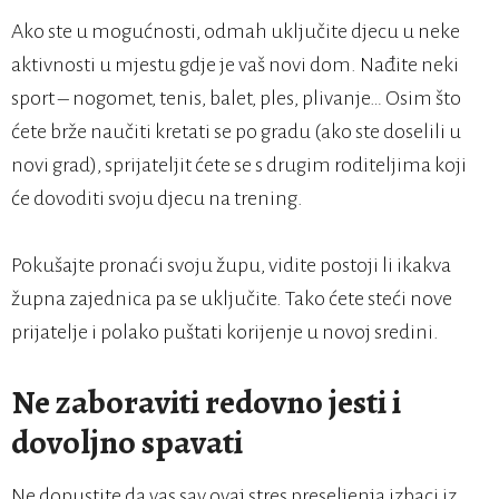
Ako ste u mogućnosti, odmah uključite djecu u neke
aktivnosti u mjestu gdje je vaš novi dom. Nađite neki
sport – nogomet, tenis, balet, ples, plivanje… Osim što
ćete brže naučiti kretati se po gradu (ako ste doselili u
novi grad), sprijateljit ćete se s drugim roditeljima koji
će dovoditi svoju djecu na trening.
Pokušajte pronaći svoju župu, vidite postoji li ikakva
župna zajednica pa se uključite. Tako ćete steći nove
prijatelje i polako puštati korijenje u novoj sredini.
Ne zaboraviti redovno jesti i
dovoljno spavati
Ne dopustite da vas sav ovaj stres preseljenja izbaci iz