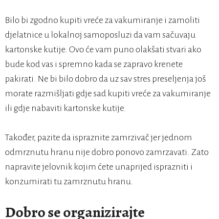
Bilo bi zgodno kupiti vreće za vakumiranje i zamoliti
djelatnice u lokalnoj samoposluzi da vam sačuvaju
kartonske kutije. Ovo će vam puno olakšati stvari ako
bude kod vas i spremno kada se zapravo krenete
pakirati. Ne bi bilo dobro da uz sav stres preseljenja još
morate razmišljati gdje sad kupiti vreće za vakumiranje
ili gdje nabaviti kartonske kutije.
Također, pazite da ispraznite zamrzivač jer jednom
odmrznutu hranu nije dobro ponovo zamrzavati. Zato
napravite jelovnik kojim ćete unaprijed isprazniti i
konzumirati tu zamrznutu hranu.
Dobro se organizirajte