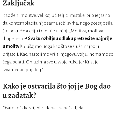
Zaključak
Kao ženi molitve, velikoj učiteljici mistike, bilo je jasno
da kontemplacija nije sama sebi svrha, nego postaje sila
što pokreće akciju i djeluje u njoj. „Molitva, molitva,
drage sestre!
Svaku ozbiljnu odluku pretresite najprije
u molitvi
! Slušajmo Boga kao što se sluša najbolji
prijatelj. Kad nastojimo vršiti njegovu volju, nemamo se
čega bojati. On uzima sve u svoje ruke, jer Krist je
izvanredan prijatelj.“
Kako je ostvarila što joj je Bog dao
u zadatak?
Osam točaka vrijede i danas za naša djela.