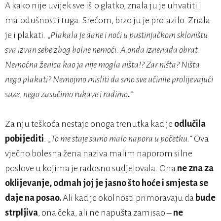
A kako nije uvijek sve išlo glatko, znala ju je uhvatiti i
malodušnost i tuga. Srećom, brzo ju je prolazilo. Znala
je i plakati. „
Plakala je dane i noći u pustinjačkom skloništu
sva izvan sebe zbog bolne nemoći. A onda iznenada obrat:
Nemoćna ženica kao ja nije mogla ništa!? Zar ništa? Ništa
nego plakati? Nemojmo misliti da smo sve učinile prolijevajući
suze, nego zasučimo rukave i radimo
.
“
Za nju teškoća nestaje onoga trenutka kad je
odlučila
pobijediti
: „
To me staje samo malo napora u početku.
“ Ova
vječno bolesna žena naziva malim naporom silne
poslove u kojima je radosno sudjelovala. Ona
ne zna za
oklijevanje, odmah joj je jasno što hoće i smjesta se
daje na posao.
Ali kad je okolnosti primoravaju da
bude
strpljiva
, ona čeka, ali ne napušta zamisao –
ne