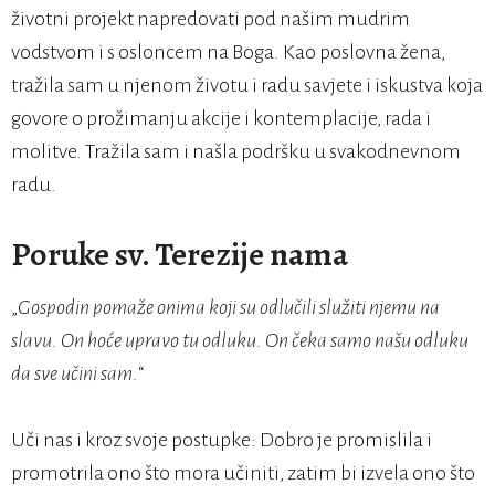
životni projekt napredovati pod našim mudrim
vodstvom i s osloncem na Boga. Kao poslovna žena,
tražila sam u njenom životu i radu savjete i iskustva koja
govore o prožimanju akcije i kontemplacije, rada i
molitve. Tražila sam i našla podršku u svakodnevnom
radu.
Poruke sv. Terezije nama
„
Gospodin pomaže onima koji su odlučili služiti njemu na
slavu. On hoće upravo tu odluku. On čeka samo našu odluku
da sve učini sam.
“
Uči nas i kroz svoje postupke: Dobro je promislila i
promotrila ono što mora učiniti, zatim bi izvela ono što