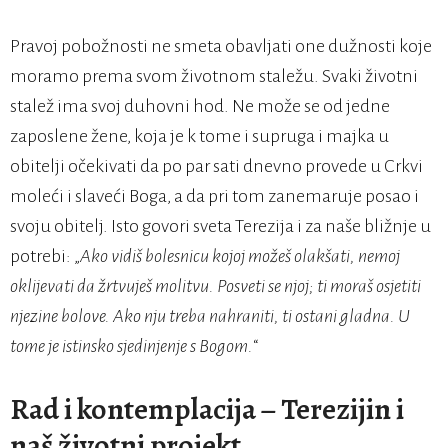
Pravoj pobožnosti ne smeta obavljati one dužnosti koje
moramo prema svom životnom staležu. Svaki životni
stalež ima svoj duhovni hod. Ne može se od jedne
zaposlene žene, koja je k tome i supruga i majka u
obitelji očekivati da po par sati dnevno provede u Crkvi
moleći i slaveći Boga, a da pri tom zanemaruje posao i
svoju obitelj. Isto govori sveta Terezija i za naše bližnje u
potrebi: „
Ako vidiš bolesnicu kojoj možeš olakšati, nemoj
oklijevati da žrtvuješ molitvu. Posveti se njoj; ti moraš osjetiti
njezine bolove. Ako nju treba nahraniti, ti ostani gladna. U
tome je istinsko sjedinjenje s Bogom.
“
Rad i kontemplacija – Terezijin i
naš životni projekt