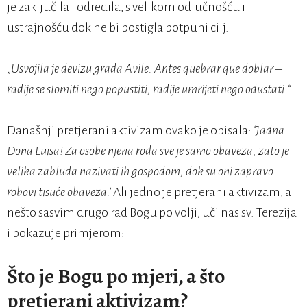
je zaključila i odredila, s velikom odlučnošću i
ustrajnošću dok ne bi postigla potpuni cilj.
„
Usvojila je devizu grada Avile: Antes quebrar que doblar –
radije se slomiti nego popustiti, radije umrijeti nego odustati.
“
Današnji pretjerani aktivizam ovako je opisala:
‘
Jadna
Dona Luisa! Za osobe njena roda sve je samo obaveza, zato je
velika zabluda nazivati ih gospodom, dok su oni zapravo
robovi tisuće obaveza.’
Ali jedno je pretjerani aktivizam, a
nešto sasvim drugo rad Bogu po volji, uči nas sv. Terezija
i pokazuje primjerom:
Što je Bogu po mjeri, a što
pretjerani aktivizam?