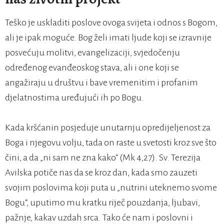
Teško je uskladiti poslove ovoga svijeta i odnos s Bogom,
ali je ipak moguće. Bog želi imati ljude koji se izravnije
posvećuju molitvi, evangelizaciji, svjedočenju
određenog evanđeoskog stava, ali i one koji se
angažiraju u društvu i bave vremenitim i profanim
djelatnostima uređujući ih po Bogu.
Kada kršćanin posjeduje unutarnju opredijeljenost za
Boga i njegovu volju, tada on raste u svetosti kroz sve što
čini, a da „ni sam ne zna kako“ (Mk 4,27). Sv. Terezija
Avilska potiče nas da se kroz dan, kada smo zauzeti
svojim poslovima koji puta u „nutrini uteknemo svome
Bogu“, uputimo mu kratku riječ pouzdanja, ljubavi,
pažnje, kakav uzdah srca. Tako će nam i poslovni i