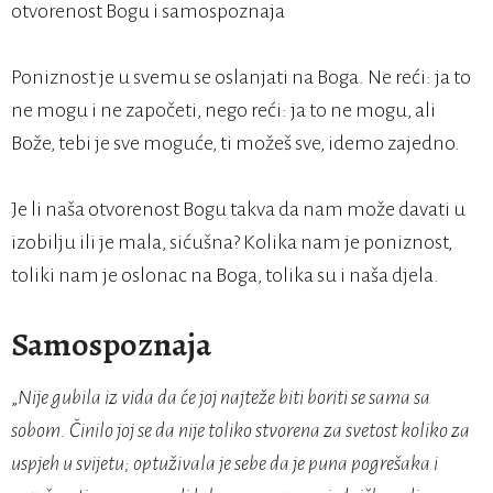
otvorenost Bogu i samospoznaja
Poniznost je u svemu se oslanjati na Boga. Ne reći: ja to
ne mogu i ne započeti, nego reći: ja to ne mogu, ali
Bože, tebi je sve moguće, ti možeš sve, idemo zajedno.
Je li naša otvorenost Bogu takva da nam može davati u
izobilju ili je mala, sićušna? Kolika nam je poniznost,
toliki nam je oslonac na Boga, tolika su i naša djela.
Samospoznaja
„
Nije gubila iz vida da će joj najteže biti boriti se sama sa
sobom. Činilo joj se da nije toliko stvorena za svetost koliko za
uspjeh u svijetu; optuživala je sebe da je puna pogrešaka i