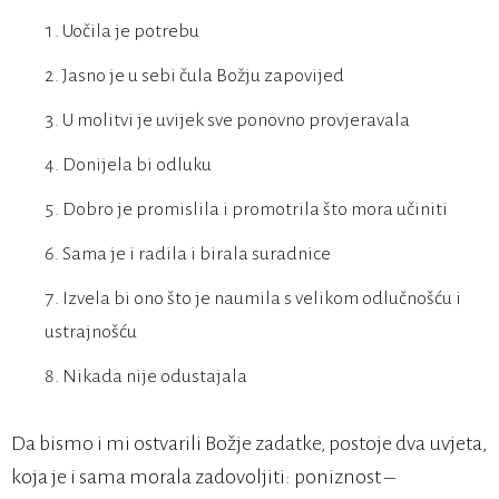
Uočila je potrebu
Jasno je u sebi čula Božju zapovijed
U molitvi je uvijek sve ponovno provjeravala
Donijela bi odluku
Dobro je promislila i promotrila što mora učiniti
Sama je i radila i birala suradnice
Izvela bi ono što je naumila s velikom odlučnošću i
ustrajnošću
Nikada nije odustajala
Da bismo i mi ostvarili Božje zadatke, postoje dva uvjeta,
koja je i sama morala zadovoljiti: poniznost –