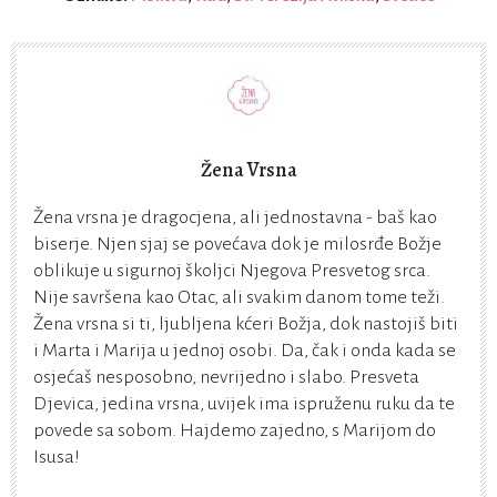
Žena Vrsna
Žena vrsna je dragocjena, ali jednostavna - baš kao
biserje. Njen sjaj se povećava dok je milosrđe Božje
oblikuje u sigurnoj školjci Njegova Presvetog srca.
Nije savršena kao Otac, ali svakim danom tome teži.
Žena vrsna si ti, ljubljena kćeri Božja, dok nastojiš biti
i Marta i Marija u jednoj osobi. Da, čak i onda kada se
osjećaš nesposobno, nevrijedno i slabo. Presveta
Djevica, jedina vrsna, uvijek ima ispruženu ruku da te
povede sa sobom. Hajdemo zajedno, s Marijom do
Isusa!