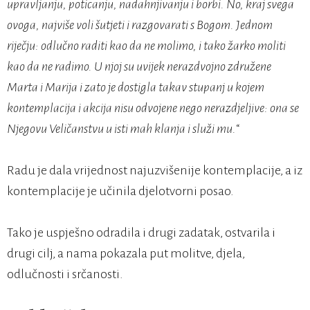
upravljanju, poticanju, nadahnjivanju i borbi. No, kraj svega
ovoga, najviše voli šutjeti i razgovarati s Bogom. Jednom
riječju: odlučno raditi kao da ne molimo, i tako žarko moliti
kao da ne radimo. U njoj su uvijek nerazdvojno združene
Marta i Marija i zato je dostigla takav stupanj u kojem
kontemplacija i akcija nisu odvojene nego nerazdjeljive: ona se
Njegovu Veličanstvu u isti mah klanja i služi mu.
“
Radu je dala vrijednost najuzvišenije kontemplacije, a iz
kontemplacije je učinila djelotvorni posao.
Tako je uspješno odradila i drugi zadatak, ostvarila i
drugi cilj, a nama pokazala put molitve, djela,
odlučnosti i srčanosti.