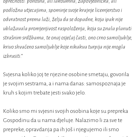
oprečnosti: ponosna, ali lakoumna; zapovjednička, ali
podložna utjecajima; spominje svoje krajnje licemjerstvo i
odvratnost prema laži, želju da se dopadne, koja ipak nije
ublažavala promjenjivost raspoloženja, koja su znala planuti
strašnim srdžbama, te onaj osjećaj časti, ono crno samoljublje,
krivo shvaćeno samoljublje koje nikakva turpija nije mogla
izbrusiti
.“
Svjesna koliko joj te njezine osobine smetaju, govorila
je svojim sestrama, a i nama danas: samospoznaja je
kruh s kojim trebate jesti svako jelo.
Koliko smo mi svjesni svojih osobina koje su prepreka
Gospodinu da u nama djeluje. Nalazimo li za sve te
prepreke, opravdanja pa ih još i njegujemo ili smo