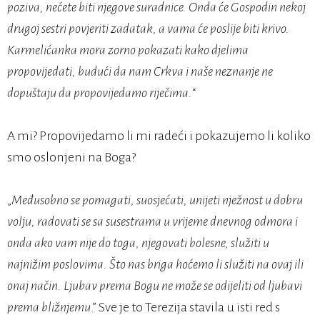
poziva, nećete biti njegove suradnice. Onda će Gospodin nekoj
drugoj sestri povjeriti zadatak, a vama će poslije biti krivo.
Karmelićanka mora zorno pokazati kako djelima
propovijedati, budući da nam Crkva i naše neznanje ne
dopuštaju da propovijedamo riječima.
“
A mi? Propovijedamo li mi radeći i pokazujemo li koliko
smo oslonjeni na Boga?
„
Međusobno se pomagati, suosjećati, unijeti nježnost u dobru
volju, radovati se sa susestrama u vrijeme dnevnog odmora i
onda ako vam nije do toga, njegovati bolesne, služiti u
najnižim poslovima. Što nas briga hoćemo li služiti na ovaj ili
onaj način. Ljubav prema Bogu ne može se odijeliti od ljubavi
prema bližnjemu
.” Sve je to Terezija stavila u isti red s