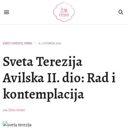
SVECI I SVETICE
,
VJERA
15. LISTOPADA 2016.
Sveta Terezija
Avilska II. dio: Rad i
kontemplacija
piše
ŽENA VRSNA