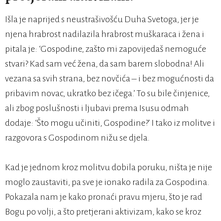
Išla je naprijed s neustrašivošću Duha Svetoga, jer je
njena hrabrost nadilazila hrabrost muškaraca i žena i
pitala je: ‘Gospodine, zašto mi zapovijedaš nemoguće
stvari? Kad sam već žena, da sam barem slobodna! Ali
vezana sa svih strana, bez novčića – i bez mogućnosti da
pribavim novac, ukratko bez ičega.’ To su bile činjenice,
ali zbog poslušnosti i ljubavi prema Isusu odmah
dodaje: ‘Što mogu učiniti, Gospodine?’ I tako iz molitve i
razgovora s Gospodinom nižu se djela.
Kad je jednom kroz molitvu dobila poruku, ništa je nije
moglo zaustaviti, pa sve je ionako radila za Gospodina.
Pokazala nam je kako pronaći pravu mjeru, što je rad
Bogu po volji, a što pretjerani aktivizam, kako se kroz