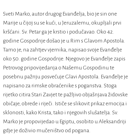
Sveti Marko, autor drugog Evanđelja, bio je sin one
Marije u čijoj su se kući, u Jeruzalemu, okupljali prvi
kršćani. Sv. Petar ga je krstio i podučavao. Oko 42.
godine Gospodnje došao je u Rim s Glavom Apostola.
Tamo je, na zahtjev vjernika, napisao svoje Evanđelje
oko 50. godine Gospodnje. Njegovo je Evanđelje zapis
Petrovog pripovijedanja o Našemu Gospodinu te
posebnu pažnju posvećuje Glavi Apostola. Evanđelje je
napisano za rimske obraćenike s poganstva. Stoga
rijetko citira Stari Zavjet te pažljivo objašnjava židovske
običaje, obrede i riječi. Ističe se slikovit prikaz emocija i
sklonosti, kako Krista, tako i njegovih slušatelja. Sv.
Marko je propovijedao u Egiptu, osobito u Aleksandriji
gdje je doživio mučeništvo od pogana.