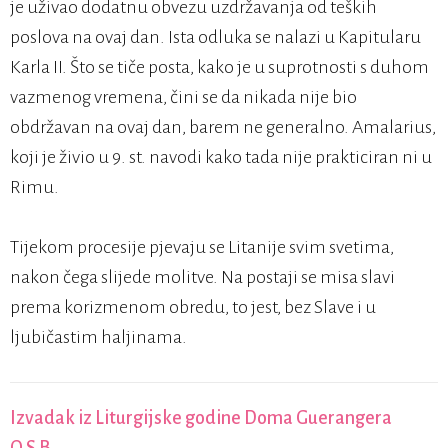
je uživao dodatnu obvezu uzdržavanja od teških
poslova na ovaj dan. Ista odluka se nalazi u Kapitularu
Karla II. Što se tiče posta, kako je u suprotnosti s duhom
vazmenog vremena, čini se da nikada nije bio
obdržavan na ovaj dan, barem ne generalno. Amalarius,
koji je živio u 9. st. navodi kako tada nije prakticiran ni u
Rimu.
Tijekom procesije pjevaju se Litanije svim svetima,
nakon čega slijede molitve. Na postaji se misa slavi
prema korizmenom obredu, to jest, bez Slave i u
ljubičastim haljinama.
Izvadak iz Liturgijske godine Doma Guerangera