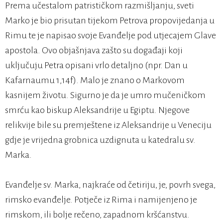
Prema učestalom patrističkom razmišljanju, sveti
Marko je bio prisutan tijekom Petrova propovijedanja u
Rimu te je napisao svoje Evanđelje pod utjecajem Glave
apostola. Ovo objašnjava zašto su događaji koji
uključuju Petra opisani vrlo detaljno (npr. Dan u
Kafarnaumu 1,14f). Malo je znano o Markovom
kasnijem životu. Sigurno je da je umro mučeničkom
smrću kao biskup Aleksandrije u Egiptu. Njegove
relikvije bile su premještene iz Aleksandrije u Veneciju
gdje je vrijedna grobnica uzdignuta u katedralu sv.
Marka.
Evanđelje sv. Marka, najkraće od četiriju, je, povrh svega,
rimsko evanđelje. Potječe iz Rima i namijenjeno je
rimskom, ili bolje rečeno, zapadnom kršćanstvu.