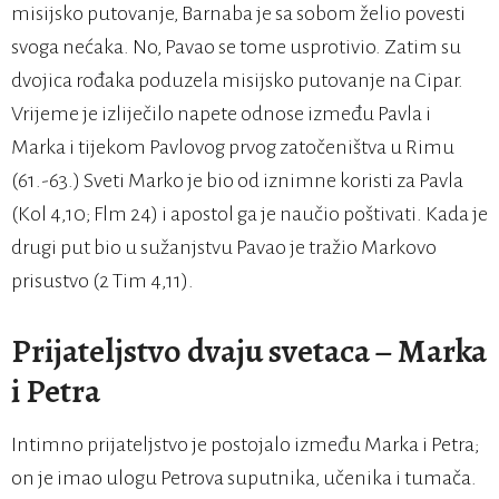
misijsko putovanje, Barnaba je sa sobom želio povesti
svoga nećaka. No, Pavao se tome usprotivio. Zatim su
dvojica rođaka poduzela misijsko putovanje na Cipar.
Vrijeme je izliječilo napete odnose između Pavla i
Marka i tijekom Pavlovog prvog zatočeništva u Rimu
(61.-63.) Sveti Marko je bio od iznimne koristi za Pavla
(Kol 4,10; Flm 24) i apostol ga je naučio poštivati. Kada je
drugi put bio u sužanjstvu Pavao je tražio Markovo
prisustvo (2 Tim 4,11).
Prijateljstvo dvaju svetaca – Marka
i Petra
Intimno prijateljstvo je postojalo između Marka i Petra;
on je imao ulogu Petrova suputnika, učenika i tumača.