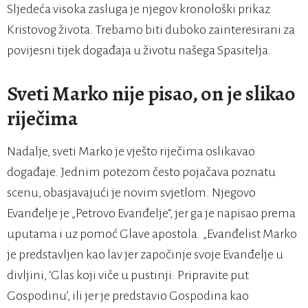
Sljedeća visoka zasluga je njegov kronološki prikaz
Kristovog života. Trebamo biti duboko zainteresirani za
povijesni tijek događaja u životu našega Spasitelja.
Sveti Marko nije pisao, on je slikao
riječima
Nadalje, sveti Marko je vješto riječima oslikavao
događaje. Jednim potezom često pojačava poznatu
scenu, obasjavajući je novim svjetlom. Njegovo
Evanđelje je „Petrovo Evanđelje“, jer ga je napisao prema
uputama i uz pomoć Glave apostola. „Evanđelist Marko
je predstavljen kao lav jer započinje svoje Evanđelje u
divljini, ‘Glas koji viče u pustinji: Pripravite put
Gospodinu’, ili jer je predstavio Gospodina kao