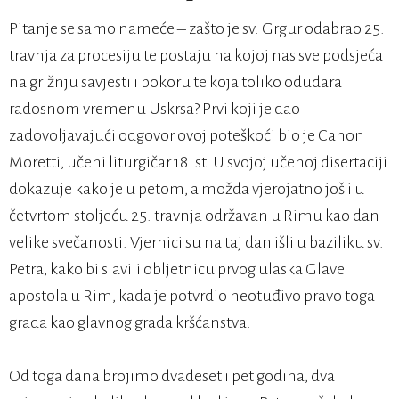
Pitanje se samo nameće – zašto je sv. Grgur odabrao 25.
travnja za procesiju te postaju na kojoj nas sve podsjeća
na grižnju savjesti i pokoru te koja toliko odudara
radosnom vremenu Uskrsa? Prvi koji je dao
zadovoljavajući odgovor ovoj poteškoći bio je Canon
Moretti, učeni liturgičar 18. st. U svojoj učenoj disertaciji
dokazuje kako je u petom, a možda vjerojatno još i u
četvrtom stoljeću 25. travnja održavan u Rimu kao dan
velike svečanosti. Vjernici su na taj dan išli u baziliku sv.
Petra, kako bi slavili obljetnicu prvog ulaska Glave
apostola u Rim, kada je potvrdio neotuđivo pravo toga
grada kao glavnog grada kršćanstva.
Od toga dana brojimo dvadeset i pet godina, dva