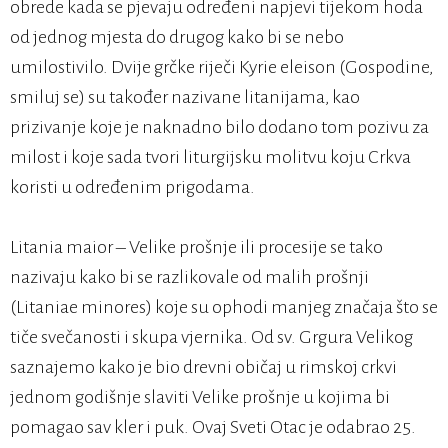
obrede kada se pjevaju određeni napjevi tijekom hoda
od jednog mjesta do drugog kako bi se nebo
umilostivilo. Dvije grčke riječi Kyrie eleison (Gospodine,
smiluj se) su također nazivane litanijama, kao
prizivanje koje je naknadno bilo dodano tom pozivu za
milost i koje sada tvori liturgijsku molitvu koju Crkva
koristi u određenim prigodama.
Litania maior – Velike prošnje ili procesije se tako
nazivaju kako bi se razlikovale od malih prošnji
(Litaniae minores) koje su ophodi manjeg značaja što se
tiče svečanosti i skupa vjernika. Od sv. Grgura Velikog
saznajemo kako je bio drevni običaj u rimskoj crkvi
jednom godišnje slaviti Velike prošnje u kojima bi
pomagao sav kler i puk. Ovaj Sveti Otac je odabrao 25.