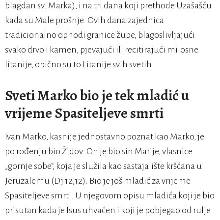
blagdan sv. Marka), i na tri dana koji prethode Uzašašću
kada su Male prošnje. Ovih dana zajednica
tradicionalno ophodi granice župe, blagoslivljajući
svako drvo i kamen, pjevajući ili recitirajući milosne
litanije, obično su to Litanije svih svetih.
Sveti Marko bio je tek mladić u
vrijeme Spasiteljeve smrti
Ivan Marko, kasnije jednostavno poznat kao Marko, je
po rođenju bio Židov. On je bio sin Marije, vlasnice
„gornje sobe“, koja je služila kao sastajalište kršćana u
Jeruzalemu (Dj 12,12). Bio je još mladić za vrijeme
Spasiteljeve smrti. U njegovom opisu mladića koji je bio
prisutan kada je Isus uhvaćen i koji je pobjegao od rulje