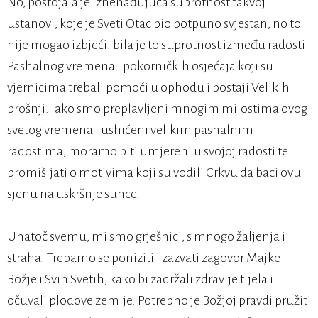
No, postojala je iznenađujuća suprotnost takvoj
ustanovi, koje je Sveti Otac bio potpuno svjestan, no to
nije mogao izbjeći: bila je to suprotnost između radosti
Pashalnog vremena i pokorničkih osjećaja koji su
vjernicima trebali pomoći u ophodu i postaji Velikih
prošnji. Iako smo preplavljeni mnogim milostima ovog
svetog vremena i ushićeni velikim pashalnim
radostima, moramo biti umjereni u svojoj radosti te
promišljati o motivima koji su vodili Crkvu da baci ovu
sjenu na uskršnje sunce.
Unatoč svemu, mi smo grješnici, s mnogo žaljenja i
straha. Trebamo se poniziti i zazvati zagovor Majke
Božje i Svih Svetih, kako bi zadržali zdravlje tijela i
očuvali plodove zemlje. Potrebno je Božjoj pravdi pružiti