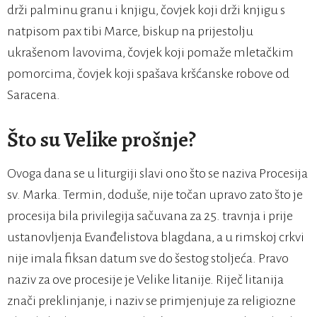
drži palminu granu i knjigu, čovjek koji drži knjigu s
natpisom pax tibi Marce, biskup na prijestolju
ukrašenom lavovima, čovjek koji pomaže mletačkim
pomorcima, čovjek koji spašava kršćanske robove od
Saracena.
Što su Velike prošnje?
Ovoga dana se u liturgiji slavi ono što se naziva Procesija
sv. Marka. Termin, doduše, nije točan upravo zato što je
procesija bila privilegija sačuvana za 25. travnja i prije
ustanovljenja Evanđelistova blagdana, a u rimskoj crkvi
nije imala fiksan datum sve do šestog stoljeća. Pravo
naziv za ove procesije je Velike litanije. Riječ litanija
znači preklinjanje, i naziv se primjenjuje za religiozne