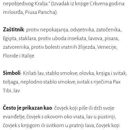
nepobjedivog Kralja.“ (Izvadak iz knjige Crkvena godina
milosrđa, Piusa Parscha).
Zaštitnik
: protiv nepokajanja, odvjetnika, zatočenika,
Egipta, staklara, protiv uboda insekata, lavova, pisara,
zatvorenika, protiv bolesti vratnih žlijezda, Venecije,
Floride i Italije.
Simboli
: Krilati lav, stablo smokve, olovka, knjiga i svitak,
toljaga, neplodno stablo smokve, svitak s riječima Pax
Tibi, lav.
Često je prikazan kao
: čovjek koji piše ili drži svoje
evanđelje, čovjek s okovom oko vrata, lav u pustinji,
čovjek s knjigom ili svitkom u pratnji lava, čovjek koji