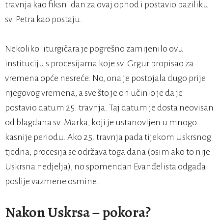
travnja kao fiksni dan za ovaj ophod i postavio baziliku
sv. Petra kao postaju.
Nekoliko liturgičara je pogrešno zamijenilo ovu
instituciju s procesijama koje sv. Grgur propisao za
vremena opće nesreće. No, ona je postojala dugo prije
njegovog vremena, a sve što je on učinio je da je
postavio datum 25. travnja. Taj datum je dosta neovisan
od blagdana sv. Marka, koji je ustanovljen u mnogo
kasnije periodu. Ako 25. travnja pada tijekom Uskrsnog
tjedna, procesija se održava toga dana (osim ako to nije
Uskrsna nedjelja), no spomendan Evanđelista odgađa
poslije vazmene osmine.
Nakon Uskrsa – pokora?