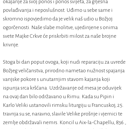
okajanje za svoj ponos i ponos svijeta, za grješna
povlađivanja i neposlušnost. Uđimo u sebe same i
skromno ispovjedimo da je velik naš udio u Božjoj
ogorčenosti. Naše slabe molitve, ujedinjene s onima
svete Majke Crkve će priskrbiti milost za naše brojne
krivnje.
Stoga bi dan poput ovoga, koji nudi reparaciju za uvrede
Božjeg veličanstva, prirodno nametao nužnost spajanja
vanjske pokore s unutarnjim stavom kajanja koji
ispunja srca kršćana. Uzdržavanje od mesa je oduvijek
na ovaj dan bilo održavano u Rimu. Kada su Pipin i
Karlo Veliki ustanovili rimsku liturgiju u Francuskoj, 25.
travnja su se, naravno, slavile Velike prošnje i vjernici te
zemlje obdržavali nemrs. Koncil u Aix-la-Chapellu, 836.,