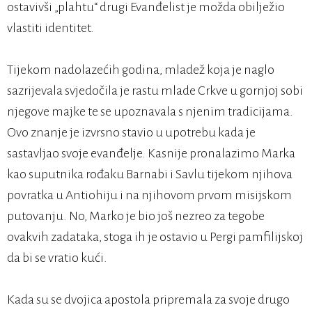
ostavivši „plahtu“ drugi Evanđelist je možda obilježio
vlastiti identitet.
Tijekom nadolazećih godina, mladež koja je naglo
sazrijevala svjedočila je rastu mlade Crkve u gornjoj sobi
njegove majke te se upoznavala s njenim tradicijama.
Ovo znanje je izvrsno stavio u upotrebu kada je
sastavljao svoje evanđelje. Kasnije pronalazimo Marka
kao suputnika rođaku Barnabi i Savlu tijekom njihova
povratka u Antiohiju i na njihovom prvom misijskom
putovanju. No, Marko je bio još nezreo za tegobe
ovakvih zadataka, stoga ih je ostavio u Pergi pamfilijskoj
da bi se vratio kući.
Kada su se dvojica apostola pripremala za svoje drugo