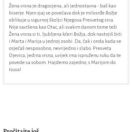
Žena vrsna je dragocjena, ali jednostavna - baš kao
biserje. Njen sjaj se povećava dok je milosrđe Božje
oblikuje u sigurnoj školjci Njegova Presvetog srca.
Nije savršena kao Otac, ali svakim danom tome teži.
Žena vrsna si ti, ljubljena kćeri Božja, dok nastojiš biti
i Marta i Marija u jednoj osobi. Da, čak i onda kada se
osjećaš nesposobno, nevrijedno i slabo. Presveta
Djevica, jedina vrsna, uvijek ima ispruženu ruku da te
povede sa sobom. Hajdemo zajedno, s Marijom do
Isusa!
Pročitajte još