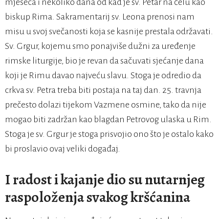
mjeseca i nekoliko dana od kad je sv. Petar na čelu kao
biskup Rima. Sakramentarij sv. Leona prenosi nam
misu u svoj svečanosti koja se kasnije prestala održavati.
Sv. Grgur, kojemu smo ponajviše dužni za uređenje
rimske liturgije, bio je revan da sačuvati sjećanje dana
koji je Rimu davao najveću slavu. Stoga je odredio da
crkva sv. Petra treba biti postaja na taj dan. 25. travnja
prečesto dolazi tijekom Vazmene osmine, tako da nije
mogao biti zadržan kao blagdan Petrovog ulaska u Rim.
Stoga je sv. Grgur je stoga prisvojio ono što je ostalo kako
bi proslavio ovaj veliki događaj.
I radost i kajanje dio su nutarnjeg
raspoloženja svakog kršćanina