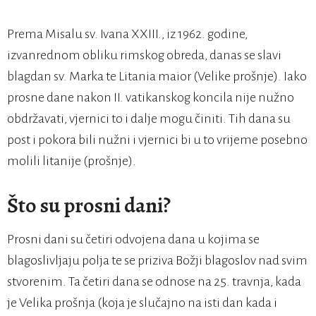
Prema Misalu sv. Ivana XXIII., iz 1962. godine,
izvanrednom obliku rimskog obreda, danas se slavi
blagdan sv. Marka te Litania maior (Velike prošnje). Iako
prosne dane nakon II. vatikanskog koncila nije nužno
obdržavati, vjernici to i dalje mogu činiti. Tih dana su
post i pokora bili nužni i vjernici bi u to vrijeme posebno
molili litanije (prošnje).
Što su prosni dani?
Prosni dani su četiri odvojena dana u kojima se
blagoslivljaju polja te se priziva Božji blagoslov nad svim
stvorenim. Ta četiri dana se odnose na 25. travnja, kada
je Velika prošnja (koja je slučajno na isti dan kada i