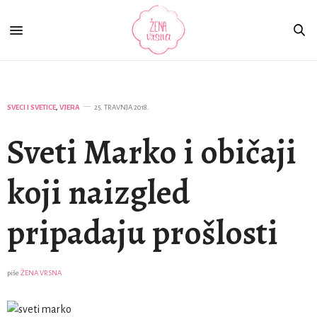
SVECI I SVETICE
,
VJERA
25. TRAVNJA 2018.
Sveti Marko i običaji
koji naizgled
pripadaju prošlosti
piše
ŽENA VRSNA