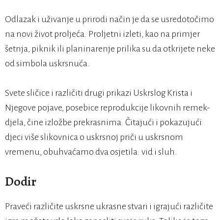
Odlazak i uživanje u prirodi način je da se usredotočimo
na novi život proljeća. Proljetni izleti, kao na primjer
šetnja, piknik ili planinarenje prilika su da otkrijete neke
od simbola uskrsnuća.
Svete sličice i različiti drugi prikazi Uskrslog Krista i
Njegove pojave, posebice reprodukcije likovnih remek-
djela, čine izložbe prekrasnima. Čitajući i pokazujući
djeci više slikovnica o uskrsnoj priči u uskrsnom
vremenu, obuhvaćamo dva osjetila: vid i sluh.
Dodir
Praveći različite uskrsne ukrasne stvari i igrajući različite