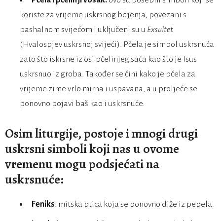
Pčela i pčelinji vosak:
ovo su posebni simboli koji se
koriste za vrijeme uskrsnog bdjenja, povezani s
pashalnom svijećom i uključeni su u
Exsultet
(Hvalospjev uskrsnoj svijeći). Pčela je simbol uskrsnuća
zato što iskrsne iz osi pčelinjeg saća kao što je Isus
uskrsnuo iz groba. Također se čini kako je pčela za
vrijeme zime vrlo mirna i uspavana, a u proljeće se
ponovno pojavi baš kao i uskrsnuće.
Osim liturgije, postoje i mnogi drugi
uskrsni simboli koji nas u ovome
vremenu mogu podsjećati na
uskrsnuće:
Feniks
: mitska ptica koja se ponovno diže iz pepela.