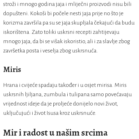
stroži i mnogo godina jaja i mliječni proizvodi nisu bili
dopušteni. Kokoši bi počele nesti jaja prije no što je
korizma završila pa su se jaja skupljala čekajući da budu
iskorištena. Zato toliki uskrsni recepti zahtijevaju
mnogo jaja, da bi se višak iskoristio, ali i za slavlje zbog
završetka posta i veselja zbog uskrsnuća.
Miris
Hrana i cvijeće spadaju također i u osjet mirisa. Miris
uskrsnih ljiljana, zumbula i tulipana samo povećavaju
vrijednost ideje da je proljeće donijelo novi život,
uključujući i život Isusa kroz uskrsnuće.
Mir i radost u našim srcima