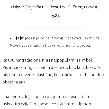
Uskrsli Gospodin
(“Uskrsni zec”,
Friar
, travanj
1958).
Jaje:
jedan je od najdrevnijih znakova uskrsnuća.
Novi život se rađa iz ljuske koja je slična grobu.
Jaja su najtradicionalniji i najpopularniji simbol.
Pisanice se mogu staviti u doslovno bilo koji dio kuće,
bilo da su drvene, plastične, keramičke ili tradicionalno
obojena jaja.
I naravno, vrlo je lijepo i prigodno ukrasiti kuću
uskrsnim cvijećem, posebice uskrsnim ljiljanom.