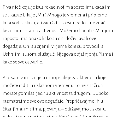
Prva riječ koju je Isus rekao svojim apostolima kada im
se ukazao bila je „Mir“. Mnogo je vremena i pripreme
koja vodi Uskrsu, ali zadržati uskrsnu radost ne znači
bezumnu i stalnu aktivnost. Možemo hodati s Marijom
i apostolima onako kako su oni doživljavali ove
događaje. Oni su cijenili vrijeme koje su provodili s
Uskrslim Isusom, slušajući Njegova objašnjenja Pisma i
kako se sve ostvarilo.
Ako sam vam iznijela mnoge ideje za aktivnosti koje
možete raditi u uskrsnom vremenu, to ne znači da
morate gomilati jednu aktivnost za drugom. Duboko
razmatrajmo sve ove događaje. Prepričavajmo ih u
čitanjima, mislima, pjevanju – održavajmo uskrsnu
radost i mir u našim srcima. Kao što naš župnik svake