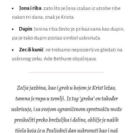
Jona i riba
: zato što je Jona izašao iz utrobe ribe
nakon tri dana, znak je Krista.
Dupin
: Jonina riba često je prikazivana kao dupin,
pa je tako dupin postao simbol uskrsnuća.
Zec ili kunić
: ne trebamo nepovjerljivo gledati na
uskrsnog zeku. Ade Bethune objašnjava:
Zečja jazbina, kao i grob u kojem je Krist ležao,
tamna je rupa u zemlji. Iz tog ‘groba’ on
također
uskrisuje, i sa svojom ograničenom spretnošću može
preskočiti preko brežuljka i
doline, obličje je naših
tijela koja će u Posljednji dan uskrsnuti kao i naš