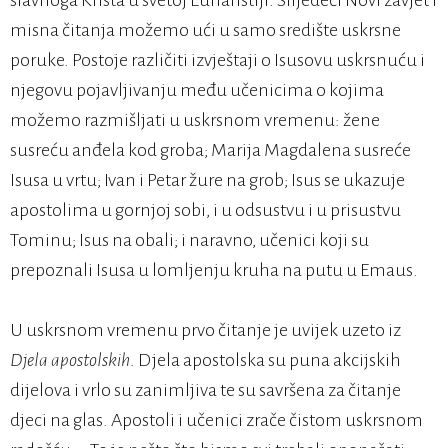
slavnoga Krista u svetoj Euharistiji. Slijedeći Novi zavjet i
misna čitanja možemo ući u samo središte uskrsne
poruke. Postoje različiti izvještaji o Isusovu uskrsnuću i
njegovu pojavljivanju među učenicima o kojima
možemo razmišljati u uskrsnom vremenu: žene
susreću anđela kod groba; Marija Magdalena susreće
Isusa u vrtu; Ivan i Petar žure na grob; Isus se ukazuje
apostolima u gornjoj sobi, i u odsustvu i u prisustvu
Tominu; Isus na obali; i naravno, učenici koji su
prepoznali Isusa u lomljenju kruha na putu u Emaus.
U uskrsnom vremenu prvo čitanje je uvijek uzeto iz
Djela apostolskih
. Djela apostolska su puna akcijskih
dijelova i vrlo su zanimljiva te su savršena za čitanje
djeci na glas. Apostoli i učenici zrače čistom uskrsnom