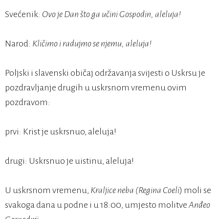
Svećenik
: Ovo je Dan što ga učini Gospodin, aleluja!
Narod:
Kličimo i radujmo se njemu, aleluja!
Poljski i slavenski običaj održavanja svijesti o Uskrsu je
pozdravljanje drugih u uskrsnom vremenu ovim
pozdravom:
prvi: Krist je uskrsnuo, aleluja!
drugi: Uskrsnuo je uistinu, aleluja!
U uskrsnom vremenu,
Kraljice neba (Regina Coeli
) moli se
svakoga dana u podne i u 18:00, umjesto molitve
Anđeo