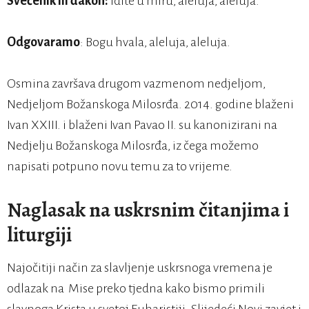
Svećenik ili đakon:
Idite u miru, aleluja, aleluja.
Odgovaramo
: Bogu hvala, aleluja, aleluja.
Osmina završava drugom vazmenom nedjeljom,
Nedjeljom Božanskoga Milosrđa. 2014. godine blaženi
Ivan XXIII. i blaženi Ivan Pavao II. su kanonizirani na
Nedjelju Božanskoga Milosrđa, iz čega možemo
napisati potpuno novu temu za to vrijeme.
Naglasak na uskrsnim čitanjima i
liturgiji
Najočitiji način za slavljenje uskrsnoga vremena je
odlazak na Mise preko tjedna kako bismo primili