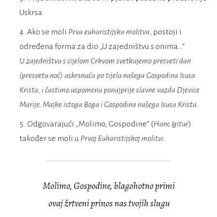
Uskrsa.
Ako se moli
Prva euharistijska molitva
, postoji i
određena forma za dio „U zajedništvu s onima…“
U zajedništvu s cijelom Crkvom
svetkujemo presveti dan
(presvetu noć)
uskrsnuća po tijelu našega Gospodina Isusa
Krista,
i častimo uspomenu ponajprije slavne vazda Djevice
Marije,
Majke istoga Boga i Gospodina našega Isusa Krista.
Odgovarajući „Molimo, Gospodine“ (
Hanc Igitur
)
također se moli u
Prvoj Euharistijskoj molitvi
:
Molimo, Gospodine, blagohotno primi
ovaj žrtveni prinos nas tvojih slugu