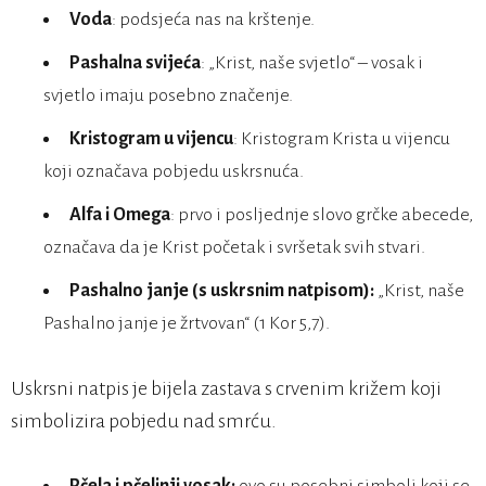
Voda
: podsjeća nas na krštenje.
Pashalna svijeća
: „Krist, naše svjetlo“ – vosak i
svjetlo imaju posebno značenje.
Kristogram u vijencu
: Kristogram Krista u vijencu
koji označava pobjedu uskrsnuća.
Alfa i Omega
: prvo i posljednje slovo grčke abecede,
označava da je Krist početak i svršetak svih stvari.
Pashalno janje (s uskrsnim natpisom):
„Krist, naše
Pashalno janje je žrtvovan“ (1 Kor 5,7).
Uskrsni natpis je bijela zastava s crvenim križem koji
simbolizira pobjedu nad smrću.