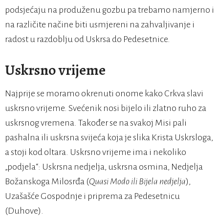
podsjećaju na produženu gozbu pa trebamo namjerno i
na različite načine biti usmjereni na zahvaljivanje i
radost u razdoblju od Uskrsa do Pedesetnice.
Uskrsno vrijeme
Najprije se moramo okrenuti onome kako Crkva slavi
uskrsno vrijeme. Svećenik nosi bijelo ili zlatno ruho za
uskrsnog vremena. Također se na svakoj Misi pali
pashalna ili uskrsna svijeća koja je slika Krista Uskrsloga,
a stoji kod oltara. Uskrsno vrijeme ima i nekoliko
„podjela“: Uskrsna nedjelja, uskrsna osmina, Nedjelja
Božanskoga Milosrđa (
Quasi Modo
ili Bijela nedjelja
),
Uzašašće Gospodnje i priprema za Pedesetnicu
(Duhove).