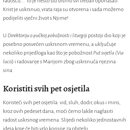
radošću…. To je nešto što bismo svi trebali oponašati:
Krist je uskrsnuo, vrata raja su otvorena i sada možemo
podijeliti vječni život s Njime!
U
Direktoriju o pučkoj pobožnosti i liturgiji
postoji dio koji je
posebno posvećen uskrsnom vremenu, a uključuje
nekoliko prijedloga kao što je pobožnost
Put svjetla (Via
lucis
) i radovanje s Marijom zbog uskrsnuća njezina
sina.
Koristiti svih pet osjetila
Koristeći svih pet osjetila: vid, sluh, dodir, okus i miris,
kroz ovih pedeset dana, moći ćemo lakše naglasiti
radost uskrsnog vremena. Slijedi nekoliko jednostavnih
ideja koje će biti vrlo korisne za obitelji.