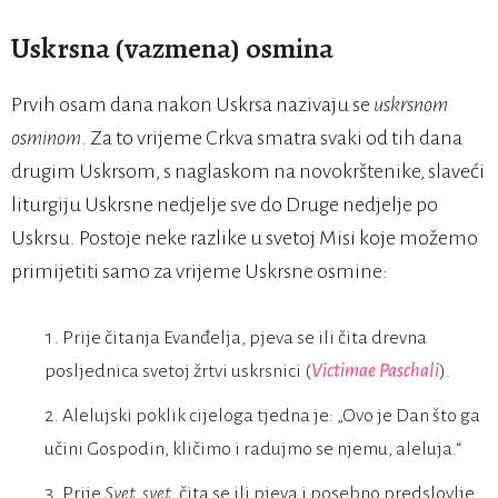
Uskrsna (vazmena) osmina
Prvih osam dana nakon Uskrsa nazivaju se
uskrsnom
osminom
. Za to vrijeme Crkva smatra svaki od tih dana
drugim Uskrsom, s naglaskom na novokrštenike, slaveći
liturgiju Uskrsne nedjelje sve do Druge nedjelje po
Uskrsu. Postoje neke razlike u svetoj Misi koje možemo
primijetiti samo za vrijeme Uskrsne osmine:
Prije čitanja Evanđelja, pjeva se ili čita drevna
posljednica svetoj žrtvi uskrsnici (
Victimae Paschali
).
Alelujski poklik cijeloga tjedna je: „Ovo je Dan što ga
učini Gospodin, kličimo i radujmo se njemu, aleluja.“
Prije
Svet, svet
, čita se ili pjeva i posebno predslovlje