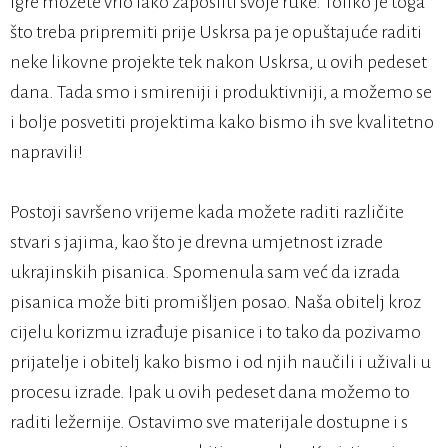
igre možete vrlo lako zaposliti svoje ruke. Toliko je toga
što treba pripremiti prije Uskrsa pa je opuštajuće raditi
neke likovne projekte tek nakon Uskrsa, u ovih pedeset
dana. Tada smo i smireniji i produktivniji, a možemo se
i bolje posvetiti projektima kako bismo ih sve kvalitetno
napravili!
Postoji savršeno vrijeme kada možete raditi različite
stvari s jajima, kao što je drevna umjetnost izrade
ukrajinskih pisanica. Spomenula sam već da izrada
pisanica može biti promišljen posao. Naša obitelj kroz
cijelu korizmu izrađuje pisanice i to tako da pozivamo
prijatelje i obitelj kako bismo i od njih naučili i uživali u
procesu izrade. Ipak u ovih pedeset dana možemo to
raditi ležernije. Ostavimo sve materijale dostupne i s