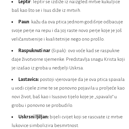
Leptir
: leptir se izdiže iz naizgled mrtve kukuljice
baš kao što se i Isus diže iz mrtvih.
Paun
: kažu da ova ptica jednom godišnje odbacuje
svoje perje na repu i da joj raste novo perje koje je još
veličanstvenije i kvalitetnije nego ono prošlo.
Raspuknuti nar
(šipak): ovo voće kad se raspukne
daje životvorne sjemenke. Predstavlja snagu Krista koji
je izašao iz groba u nedjelji Uskrsa.
Lastavica:
postoji vjerovanje da je ova ptica spavala
u vodi cijele zime te se ponovno pojavila u proljeće kao
novi život, baš kao i Isusovo tijelo koje je „spavalo“ u
grobu i ponovno se probudilo.
Uskrsni ljiljan:
bijeli cvijet koji se rascvate iz mrtve
lukovice simbolizira besmrtnost.