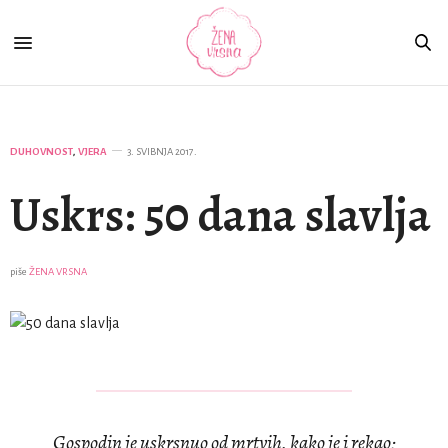
DUHOVNOST
,
VJERA
3. SVIBNJA 2017.
Uskrs: 50 dana slavlja
piše
ŽENA VRSNA
Gospodin je uskrsnuo od mrtvih, kako je i rekao;