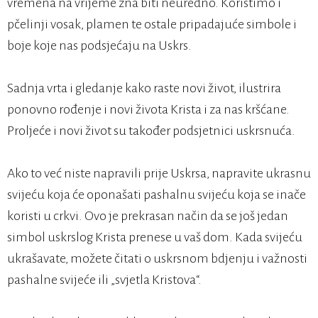
vremena na vrijeme zna biti neuredno. Koristimo i
pčelinji vosak, plamen te ostale pripadajuće simbole i
boje koje nas podsjećaju na Uskrs.
Sadnja vrta i gledanje kako raste novi život, ilustrira
ponovno rođenje i novi života Krista i za nas kršćane.
Proljeće i novi život su također podsjetnici uskrsnuća.
Ako to već niste napravili prije Uskrsa, napravite ukrasnu
svijeću koja će oponašati pashalnu svijeću koja se inače
koristi u crkvi. Ovo je prekrasan način da se još jedan
simbol uskrslog Krista prenese u vaš dom. Kada svijeću
ukrašavate, možete čitati o uskrsnom bdjenju i važnosti
pashalne svijeće ili „svjetla Kristova“.