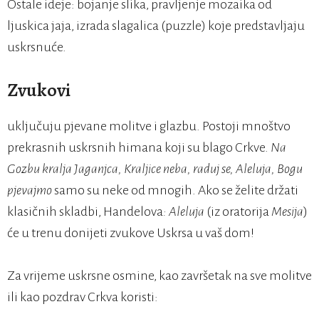
Ostale ideje: bojanje slika, pravljenje mozaika od
ljuskica jaja, izrada slagalica (puzzle) koje predstavljaju
uskrsnuće.
Zvukovi
uključuju pjevane molitve i glazbu. Postoji mnoštvo
prekrasnih uskrsnih himana koji su blago Crkve.
Na
Gozbu kralja Jaganjca, Kraljice neba, raduj se, Aleluja, Bogu
pjevajmo
samo su neke od mnogih. Ako se želite držati
klasičnih skladbi, Handelova
: Aleluja
(iz oratorija
Mesija
)
će u trenu donijeti zvukove Uskrsa u vaš dom!
Za vrijeme uskrsne osmine, kao završetak na sve molitve
ili kao pozdrav Crkva koristi: