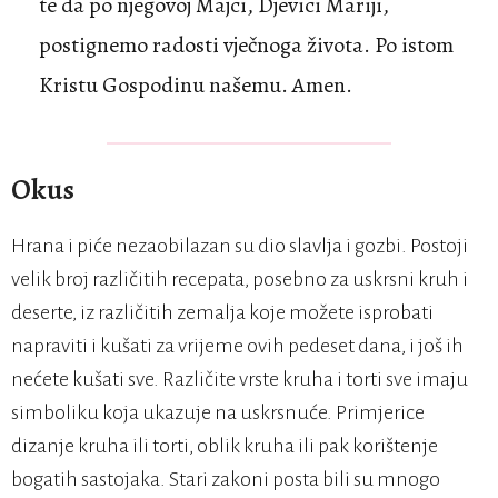
te da po njegovoj Majci, Djevici Mariji,
postignemo radosti vječnoga života. Po istom
Kristu Gospodinu našemu. Amen.
Okus
Hrana i piće nezaobilazan su dio slavlja i gozbi. Postoji
velik broj različitih recepata, posebno za uskrsni kruh i
deserte, iz različitih zemalja koje možete isprobati
napraviti i kušati za vrijeme ovih pedeset dana, i još ih
nećete kušati sve. Različite vrste kruha i torti sve imaju
simboliku koja ukazuje na uskrsnuće. Primjerice
dizanje kruha ili torti, oblik kruha ili pak korištenje
bogatih sastojaka. Stari zakoni posta bili su mnogo