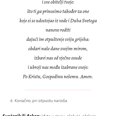
i sve obitelji tvoje:
što ti ga prinosimo također za one
koje si se udostojao iz vode i Duha Svetoga
nanovo roditi
dajući im otpuštenje sviju grijeha:
obdari naše dane svojim mirom,
izbavi nas od vječne osude
i ubroji nas među izabrane svoje:
Po Kristu, Gospodinu nešemu. Amen.
Konačno, pri otpustu naroda: