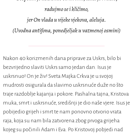
radujmo se i kličimo,
jer On vlada u vijeke vjekova, aleluja.
(Uvodna antifona, ponedjeljak u vazmenoj osmini)
Nakon 40 korizmenih dana priprave za Uskrs, bilo bi
bezvrijedno slaviti Uskrs samo jedan dan. Isus je
uskrsnuo! On je živ! Sveta Majka Crkva je u svojoj
mudrosti osigurala da slavimo uskrsnuće duže no što
traje razdoblje kajanja i pokore. Pashalna tajna, Kristova
muka, smrt i uskrsnuće, središnji je dio naše vjere. Isus je
pobijedio grijeh i smrt te nam ponovno otvorio vrata
raja, koja su nam bila zatvorena zbog prvoga grijeha
kojeg su počinili Adam i Eva. Po Kristovoj pobjedi nad