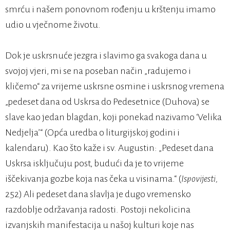
smrću i našem ponovnom rođenju u krštenju imamo
udio u vječnome životu.
Dok je uskrsnuće jezgra i slavimo ga svakoga dana u
svojoj vjeri, mi se na poseban način „radujemo i
kličemo“ za vrijeme uskrsne osmine i uskrsnog vremena
„pedeset dana od Uskrsa do Pedesetnice (Duhova) se
slave kao jedan blagdan, koji ponekad nazivamo ‘Velika
Nedjelja’“ (Opća uredba o liturgijskoj godini i
kalendaru). Kao što kaže i sv. Augustin: „Pedeset dana
Uskrsa isključuju post, budući da je to vrijeme
iščekivanja gozbe koja nas čeka u visinama.“ (
Ispovijesti,
252) Ali pedeset dana slavlja je dugo vremensko
razdoblje održavanja radosti. Postoji nekolicina
izvanjskih manifestacija u našoj kulturi koje nas