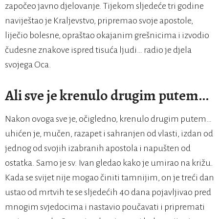
započeo javno djelovanje. Tijekom sljedeće tri godine
naviještao je Kraljevstvo, pripremao svoje apostole,
liječio bolesne, opraštao okajanim grešnicima i izvodio
čudesne znakove ispred tisuća ljudi… radio je djela
svojega Oca.
Ali sve je krenulo drugim putem…
Nakon ovoga sve je, očigledno, krenulo drugim putem…
uhićen je, mučen, razapet i sahranjen od vlasti, izdan od
jednog od svojih izabranih apostola i napušten od
ostatka. Samo je sv. Ivan gledao kako je umirao na križu.
Kada se svijet nije mogao činiti tamnijim, on je treći dan
ustao od mrtvih te se sljedećih 40 dana pojavljivao pred
mnogim svjedocima i nastavio poučavati i pripremati