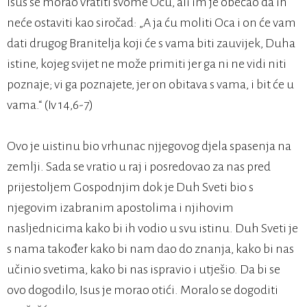
Isus se morao vratiti svome Ocu, ali im je obećao da ih
neće ostaviti kao siročad: „A ja ću moliti Oca i on će vam
dati drugog Branitelja koji će s vama biti zauvijek, Duha
istine, kojeg svijet ne može primiti jer ga ni ne vidi niti
poznaje; vi ga poznajete, jer on obitava s vama, i bit će u
vama.“ (Iv 14,6-7)
Ovo je uistinu bio vrhunac njjegovog djela spasenja na
zemlji. Sada se vratio u raj i posredovao za nas pred
prijestoljem Gospodnjim dok je Duh Sveti bio s
njegovim izabranim apostolima i njihovim
nasljednicima kako bi ih vodio u svu istinu. Duh Sveti je
s nama također kako bi nam dao do znanja, kako bi nas
učinio svetima, kako bi nas ispravio i utješio. Da bi se
ovo dogodilo, Isus je morao otići. Moralo se dogoditi