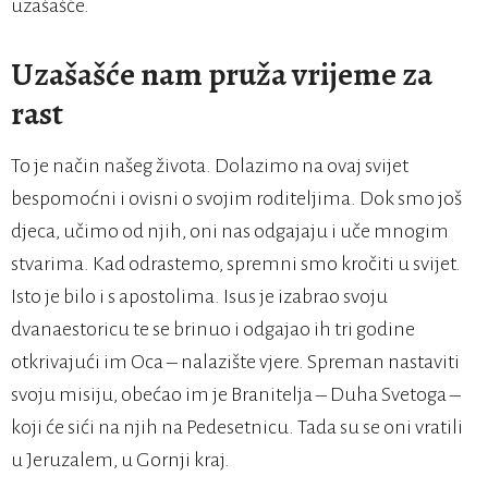
uzašašće.
Uzašašće nam pruža vrijeme za
rast
To je način našeg života. Dolazimo na ovaj svijet
bespomoćni i ovisni o svojim roditeljima. Dok smo još
djeca, učimo od njih, oni nas odgajaju i uče mnogim
stvarima. Kad odrastemo, spremni smo kročiti u svijet.
Isto je bilo i s apostolima. Isus je izabrao svoju
dvanaestoricu te se brinuo i odgajao ih tri godine
otkrivajući im Oca – nalazište vjere. Spreman nastaviti
svoju misiju, obećao im je Branitelja – Duha Svetoga –
koji će sići na njih na Pedesetnicu. Tada su se oni vratili
u Jeruzalem, u Gornji kraj.