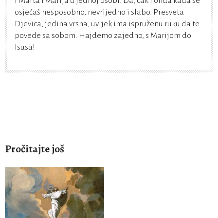
i Marta i Marija u jednoj osobi. Da, čak i onda kada se
osjećaš nesposobno, nevrijedno i slabo. Presveta
Djevica, jedina vrsna, uvijek ima ispruženu ruku da te
povede sa sobom. Hajdemo zajedno, s Marijom do
Isusa!
Pročitajte još