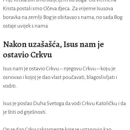
Krista postali smo Očeva djeca. Za vrijeme Isusova
boravka na zemlji Bog je obitavao s nama, no sada Bog
ostaje uvijek s nama.
Nakon uzašašća, Isus nam je
ostavio Crkvu
Isus nam je ostavio Crkvu – njegovu Crkvu – koju je
osnovao i kojoj je dao vlast poučavati, blagoslivljati i
voditi.
Isus je poslao Duha Svetoga da vodi Crkvu Katoličku i da
je štiti od grješnosti.
On je dao Crkvi sakramente koje je ustanovio kao