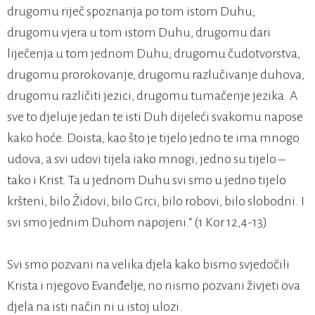
drugomu riječ spoznanja po tom istom Duhu;
drugomu vjera u tom istom Duhu, drugomu dari
liječenja u tom jednom Duhu; drugomu čudotvorstva,
drugomu prorokovanje, drugomu razlučivanje duhova,
drugomu različiti jezici, drugomu tumačenje jezika. A
sve to djeluje jedan te isti Duh dijeleći svakomu napose
kako hoće. Doista, kao što je tijelo jedno te ima mnogo
udova, a svi udovi tijela iako mnogi, jedno su tijelo –
tako i Krist. Ta u jednom Duhu svi smo u jedno tijelo
kršteni, bilo Židovi, bilo Grci, bilo robovi, bilo slobodni. I
svi smo jednim Duhom napojeni.“ (1 Kor 12,4-13)
Svi smo pozvani na velika djela kako bismo svjedočili
Krista i njegovo Evanđelje, no nismo pozvani živjeti ova
djela na isti način ni u istoj ulozi.