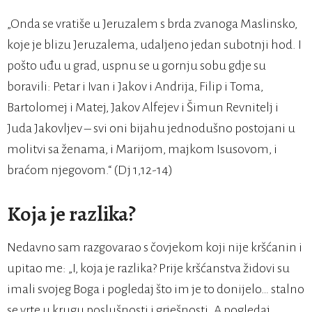
„Onda se vratiše u Jeruzalem s brda zvanoga Maslinsko,
koje je blizu Jeruzalema, udaljeno jedan subotnji hod. I
pošto uđu u grad, uspnu se u gornju sobu gdje su
boravili: Petar i Ivan i Jakov i Andrija, Filip i Toma,
Bartolomej i Matej, Jakov Alfejev i Šimun Revnitelj i
Juda Jakovljev – svi oni bijahu jednodušno postojani u
molitvi sa ženama, i Marijom, majkom Isusovom, i
braćom njegovom.“ (Dj 1,12-14)
Koja je razlika?
Nedavno sam razgovarao s čovjekom koji nije kršćanin i
upitao me: „I, koja je razlika? Prije kršćanstva židovi su
imali svojeg Boga i pogledaj što im je to donijelo… stalno
se vrte u krugu poslušnosti i grješnosti. A pogledaj