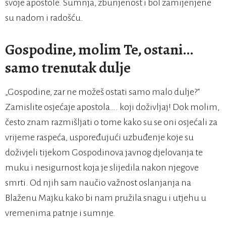
svoje apostole. Sumnja, zbunjenost i bol zamijenjene
su nadom i radošću.
Gospodine, molim Te, ostani…
samo trenutak dulje
„Gospodine, zar ne možeš ostati samo malo dulje?“
Zamislite osjećaje apostola…. koji doživljaj! Dok molim,
često znam razmišljati o tome kako su se oni osjećali za
vrijeme raspeća, uspoređujući uzbuđenje koje su
doživjeli tijekom Gospodinova javnog djelovanja te
muku i nesigurnost koja je slijedila nakon njegove
smrti. Od njih sam naučio važnost oslanjanja na
Blaženu Majku kako bi nam pružila snagu i utjehu u
vremenima patnje i sumnje.