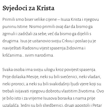
Svjedoci za Krista
Primili smo biser velike cijene – Isusa Krista i njegovu
puninu Istine. Nismo primili ovaj dar da bismo ga
zgrnuli i zadržali za sebe, već da bismo ga dijelili s
drugima. Isus je ustanovio svoju Crkvu i poslao ju je
naviještati Radosnu vijest spasenja židovima i
kršćanima… svim narodima.
Svaka osoba ima svoju ulogu kroz povijest spasenja.
Prije dolaska Mesije, neki su bili svećenici, neki vladari,
neki proroci, a neki su bili svakidašnji ljudi vjere koji su
trebali isijavati njegovu dobrotu vlastitim životima. Ovo
je bilo isto i za vrijeme Isusova boravka s nama prije
uzašašća. Jedni su bili sljedbenici, drugi apostoli i Petar