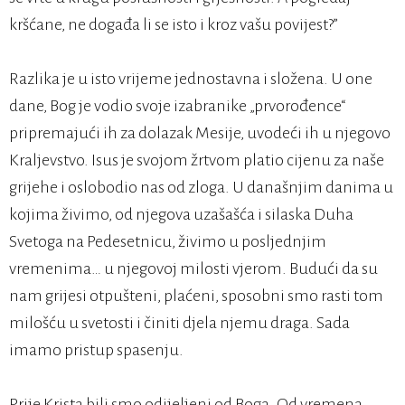
kršćane, ne događa li se isto i kroz vašu povijest?”
Razlika je u isto vrijeme jednostavna i složena. U one
dane, Bog je vodio svoje izabranike „prvorođence“
pripremajući ih za dolazak Mesije, uvodeći ih u njegovo
Kraljevstvo. Isus je svojom žrtvom platio cijenu za naše
grijehe i oslobodio nas od zloga. U današnjim danima u
kojima živimo, od njegova uzašašća i silaska Duha
Svetoga na Pedesetnicu, živimo u posljednjim
vremenima… u njegovoj milosti vjerom. Budući da su
nam grijesi otpušteni, plaćeni, sposobni smo rasti tom
milošću u svetosti i činiti djela njemu draga. Sada
imamo pristup spasenju.
Prije Krista bili smo odijeljeni od Boga. Od vremena