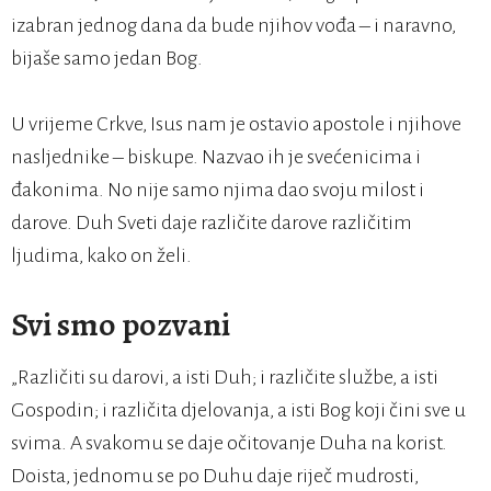
izabran jednog dana da bude njihov vođa – i naravno,
bijaše samo jedan Bog.
U vrijeme Crkve, Isus nam je ostavio apostole i njihove
nasljednike – biskupe. Nazvao ih je svećenicima i
đakonima. No nije samo njima dao svoju milost i
darove. Duh Sveti daje različite darove različitim
ljudima, kako on želi.
Svi smo pozvani
„Različiti su darovi, a isti Duh; i različite službe, a isti
Gospodin; i različita djelovanja, a isti Bog koji čini sve u
svima. A svakomu se daje očitovanje Duha na korist.
Doista, jednomu se po Duhu daje riječ mudrosti,