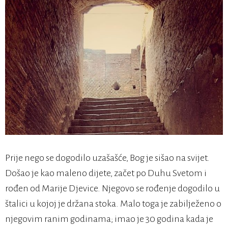
Prije nego se dogodilo uzašašće, Bog je sišao na svijet.
Došao je kao maleno dijete, začet po Duhu Svetom i
rođen od Marije Djevice. Njegovo se rođenje dogodilo u
štalici u kojoj je držana stoka. Malo toga je zabilježeno o
njegovim ranim godinama; imao je 30 godina kada je