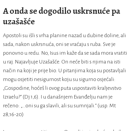
A onda se dogodilo uskrsnuće pa
uzašašće
Apostoli su išli s vrha planine nazad u dubine doline, ali
sada, nakon uskrsnuća, oni se vraćaju s ruba. Sve je
ponovno u redu. No, Isus im kaže da se sada mora vratiti
u raj. Najavljuje Uzašašće. On neće biti s njima na isti
način na koji je prije bio. U pitanjima koja su postavljali
mogu osjetiti nesigurnost koju su sigurno osjećali:
„Gospodine, hoćeš li ovog puta uspostaviti kraljevstvo
Izraelu?“ (Dj 1,6). I u današnjem Evanđelju nam je
rečeno: „…oni su ga slavili, ali su sumnjali.“ (usp. Mt
28,16-20)