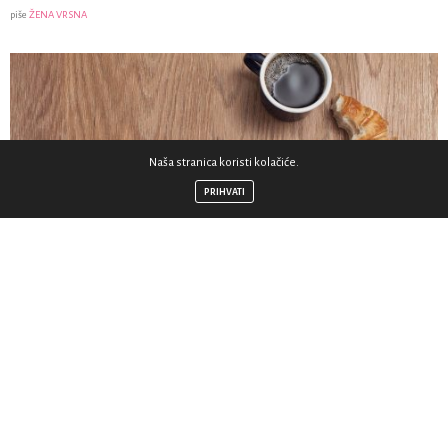
piše
ŽENA VRSNA
Naša stranica koristi kolačiće.
PRIHVATI
Grozno mi je reći da je definicija mog života laž, ali
ponekad nekako i jest.