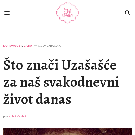
DUHOVNOST
,
VJERA
25. SVIBNJA 2017.
Što znači Uzašašće
za naš svakodnevni
život danas
piše
ŽENA VRSNA