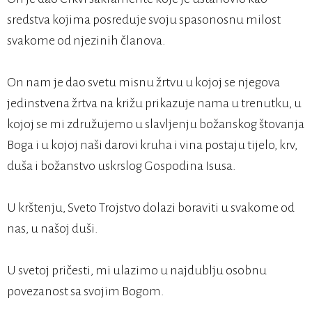
sredstva kojima posreduje svoju spasonosnu milost
svakome od njezinih članova.
On nam je dao svetu misnu žrtvu u kojoj se njegova
jedinstvena žrtva na križu prikazuje nama u trenutku, u
kojoj se mi združujemo u slavljenju božanskog štovanja
Boga i u kojoj naši darovi kruha i vina postaju tijelo, krv,
duša i božanstvo uskrslog Gospodina Isusa.
U krštenju, Sveto Trojstvo dolazi boraviti u svakome od
nas, u našoj duši.
U svetoj pričesti, mi ulazimo u najdublju osobnu
povezanost sa svojim Bogom.