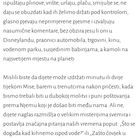
ispuštaju plinove, vrište, urlaju, plaču, smijulje se, ne
daju se obuzdati kad ih želimo držati pod kontrolom,
glasno pjevaju neprimjerene pjesme i izvaljuju
nasumične komentare, bez obzira jesu li oni u
Disneylandu, praonici automobila, trgovini, kinu,
vodenom parku, susjedinim babinjama, a kamoli na
najsvetijem mjestu na planeti.
Mislili biste da dijete može izdržati minutu ili dvije
tijekom Mise, barem u trenutcima nakon pričesti, kada
bismo trebali biti u dubokoj molitvi i puni poštovanja
prema Njemu koji je došao biti među nama. Ali ne,
dijete naglas razmišlja o velikim misterijima svemira i
postavlja značajna pitanja naših vremena poput: „Što se
događa kad kihnemo ispod vode?“ ili „Zašto čovjek u