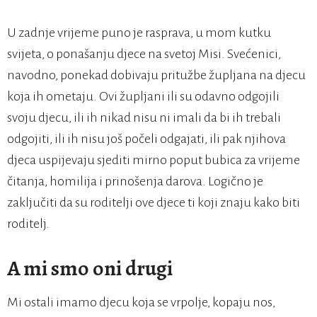
U zadnje vrijeme puno je rasprava, u mom kutku
svijeta, o ponašanju djece na svetoj Misi. Svećenici,
navodno, ponekad dobivaju pritužbe župljana na djecu
koja ih ometaju. Ovi župljani ili su odavno odgojili
svoju djecu, ili ih nikad nisu ni imali da bi ih trebali
odgojiti, ili ih nisu još počeli odgajati, ili pak njihova
djeca uspijevaju sjediti mirno poput bubica za vrijeme
čitanja, homilija i prinošenja darova. Logično je
zaključiti da su roditelji ove djece ti koji znaju kako biti
roditelj.
A mi smo oni drugi
Mi ostali imamo djecu koja se vrpolje, kopaju nos,