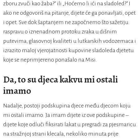
zboru zvuči kao žaba?“ ili „Hoćemo li ići na sladoled?“ I
ako ne odgovoriš na pitanje, dijete će ga ponavljati, opet
i opet. Sve dok šaptanjem ne započnemo što sažetiju
raspravu o iznenadnom protoku zraka u dišnim
putevima, glasovnoj kvaliteti u lutkarskih vodozemaca i
izrazito maloj vjerojatnosti kupovine sladoleda djetetu
koje se neprimjereno ponašalo na Misi.
Da, to su djeca kakvu mi ostali
imamo
Nadalje, postoji podskupina djece među djecom koju
mi ostali imamo. Ja imam dijete iz ove podskupine –
dijete koje odluči fiksirati lakat u pregradi za pjesmaricu
na stražnjoj strani klecala, nekoliko minuta prije