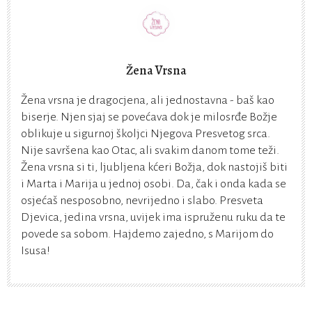
Žena Vrsna
Žena vrsna je dragocjena, ali jednostavna - baš kao
biserje. Njen sjaj se povećava dok je milosrđe Božje
oblikuje u sigurnoj školjci Njegova Presvetog srca.
Nije savršena kao Otac, ali svakim danom tome teži.
Žena vrsna si ti, ljubljena kćeri Božja, dok nastojiš biti
i Marta i Marija u jednoj osobi. Da, čak i onda kada se
osjećaš nesposobno, nevrijedno i slabo. Presveta
Djevica, jedina vrsna, uvijek ima ispruženu ruku da te
povede sa sobom. Hajdemo zajedno, s Marijom do
Isusa!