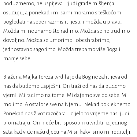
poduzmemo, ne uspijeva. Ljudi grade mišljenja,
osuđuju, a ponekad i mi sami moramo s teškoćom
pogledati na sebe i razmisliti jesu li možda u pravu.
Možda mi ne znamo što radimo. Možda se ne trudimo
dovoljno. Možda se umorimo i obeshrabrimo, i
jednostavno sagorimo. Možda trebamo više Boga i
manje sebe.
Blažena Majka Tereza tvrdila je da Bog ne zahtijeva od
nas da budemo uspješni. On traži od nas da budemo
vjerni. Mi radimo na tome. Mi dajemo sve od sebe. Mi
molimo. A ostalo je sve na Njemu. Nekad pokleknemo.
Ponekad nas život razočara. I cijelo to vrijeme nas ljudi
promatraju. Oni neće biti sposobni utvrditi, iz jednog
sata kad vide našu djecu na Misi, kakvi smo mi roditelji.