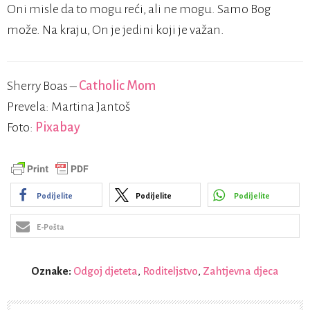
Oni misle da to mogu reći, ali ne mogu. Samo Bog
može. Na kraju, On je jedini koji je važan.
Sherry Boas –
Catholic Mom
Prevela: Martina Jantoš
Foto:
Pixabay
Podijelite
Podijelite
Podijelite
E-Pošta
Oznake:
Odgoj djeteta
,
Roditeljstvo
,
Zahtjevna djeca