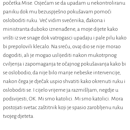
početka Mise. Osjećam se da upadam u nekontroliranu
paniku dok mu bezuspješno pokušavam pomoći
osloboditi ruku. Već vidim svećenika, đakona i
ministranta duboko iznenađene, a moje dijete kako
vrišti iz sve snage dok vatrogasci upadaju i pale pilu kako
bi prepolovili klecalo. Na sreću, ovaj dio se nije morao
dogoditi, ali je mogao uslijediti nakon mukotrpnog
cviljenja i zapomaganja te očajnog pokušavanja kako bi
se oslobodio, da nije bilo manje nebeske intervencije,
nakon čega je dječak uspio shvatiti kako okrenuti ruku i
osloboditi se. I cijelo vrijeme ja razmišljam, negdje u
podsvijesti, OK. Mi smo katolici. Mi smo katolici. Mora
postojati svetac zaštitnik koji je spasio zarobljenu ruku
tvojeg djeteta.