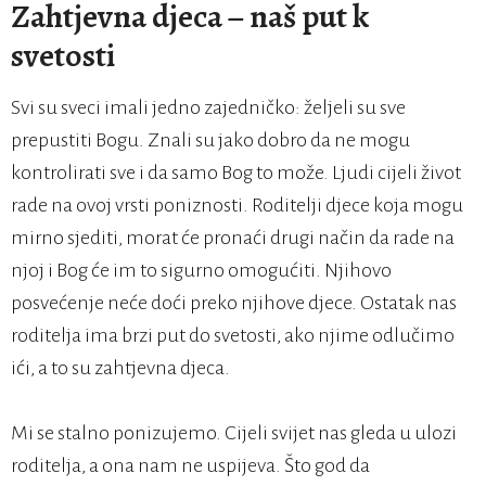
Zahtjevna djeca – naš put k
svetosti
Svi su sveci imali jedno zajedničko: željeli su sve
prepustiti Bogu. Znali su jako dobro da ne mogu
kontrolirati sve i da samo Bog to može. Ljudi cijeli život
rade na ovoj vrsti poniznosti. Roditelji djece koja mogu
mirno sjediti, morat će pronaći drugi način da rade na
njoj i Bog će im to sigurno omogućiti. Njihovo
posvećenje neće doći preko njihove djece. Ostatak nas
roditelja ima brzi put do svetosti, ako njime odlučimo
ići, a to su zahtjevna djeca.
Mi se stalno ponizujemo. Cijeli svijet nas gleda u ulozi
roditelja, a ona nam ne uspijeva. Što god da