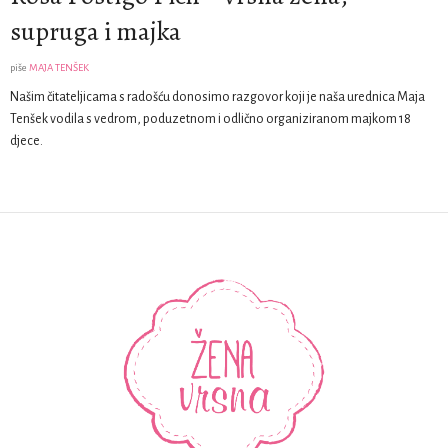
supruga i majka
piše
MAJA TENŠEK
Našim čitateljicama s radošću donosimo razgovor koji je naša urednica Maja
Tenšek vodila s vedrom, poduzetnom i odlično organiziranom majkom 18
djece.