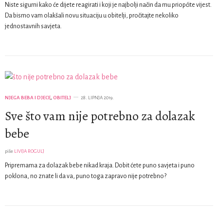
Niste sigurni kako će dijete reagirati i koji je najbolji način da mu priopćite vijest.
Da bismo vam olakšali novu situaciju u obitelji, pročitajte nekoliko
jednostavnih savjeta.
NJEGA BEBA I DJECE
,
OBITELJ
28. LIPNJA 2019.
Sve što vam nije potrebno za dolazak
bebe
piše
LIVIJA ROGULJ
Pripremama za dolazak bebe nikad kraja. Dobit ćete puno savjeta i puno
poklona, no znate li da va, puno toga zapravo nije potrebno?