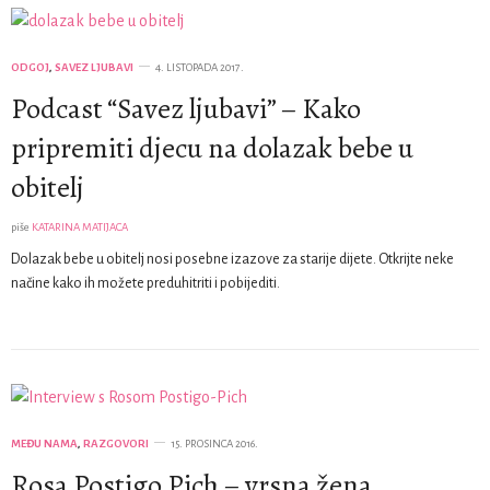
ODGOJ
,
SAVEZ LJUBAVI
4. LISTOPADA 2017.
Podcast “Savez ljubavi” – Kako
pripremiti djecu na dolazak bebe u
obitelj
piše
KATARINA MATIJACA
Dolazak bebe u obitelj nosi posebne izazove za starije dijete. Otkrijte neke
načine kako ih možete preduhitriti i pobijediti.
MEĐU NAMA
,
RAZGOVORI
15. PROSINCA 2016.
Rosa Postigo Pich – vrsna žena,