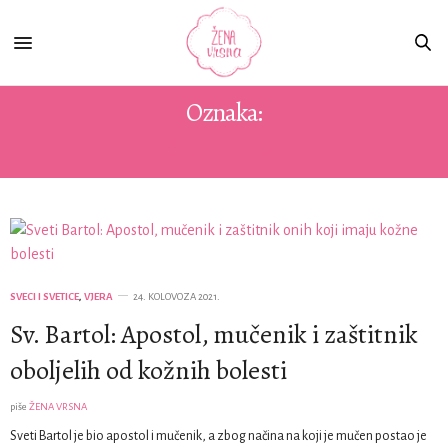
Oznaka:
SV. BARTOL
SVECI I SVETICE
,
VJERA
24. KOLOVOZA 2021.
Sv. Bartol: Apostol, mučenik i zaštitnik
oboljelih od kožnih bolesti
piše
ŽENA VRSNA
Sveti Bartol je bio apostol i mučenik, a zbog načina na koji je mučen postao je