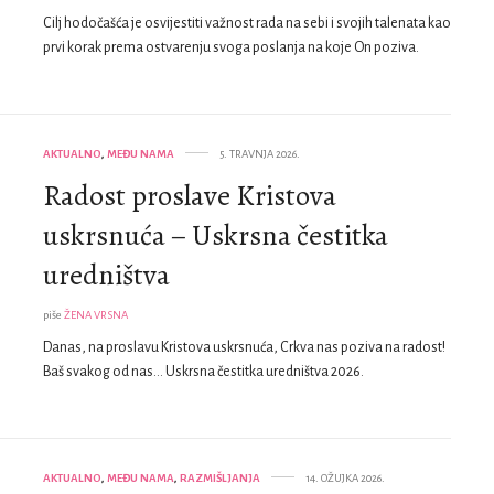
Cilj hodočašća je osvijestiti važnost rada na sebi i svojih talenata kao
prvi korak prema ostvarenju svoga poslanja na koje On poziva.
AKTUALNO
,
MEĐU NAMA
5. TRAVNJA 2026.
Radost proslave Kristova
uskrsnuća – Uskrsna čestitka
uredništva
piše
ŽENA VRSNA
Danas, na proslavu Kristova uskrsnuća, Crkva nas poziva na radost!
Baš svakog od nas… Uskrsna čestitka uredništva 2026.
AKTUALNO
,
MEĐU NAMA
,
RAZMIŠLJANJA
14. OŽUJKA 2026.