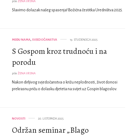
piše
ŽENA VRSNA
Slavimo dolazak našeg spasenja! Božićna čestitka Uredništva 2025.
MEĐU NAMA
,
SVJEDOČANSTVA
19. STUDENOGA 2025.
S Gospom kroz trudnoću i na
porodu
piše
ŽENA VRSNA
Nakon dirljivog svjedočanstva o križu neplodnosti, život donosi
prekrasnu priču o dolasku djeteta na svijet uz Gospin blagoslov.
NOVOSTI
20. LISTOPADA 2025.
Održan seminar „Blago