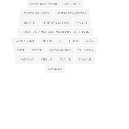
OTVORENOST ŽIVOTU
POSNO JELO
POUZDANJE U BOGA
PREDBRAČNA ČISTOĆA
PRIORITETI
PRIPREME ZA BRAK
PRO-LIFE
RAZMATRANJA NA NEDJELJNA ČITANJA - SCOTT HAHN
RAZMATRANJE
RECEPTI
RODITELJSTVO
RUČAK
SVECI
SVETICE
SVJEDOČANSTVO
TRUDNOĆA
URADI SAM
VERBUM
ZARUKE
ZDRAVLJE
ČOKOLADA