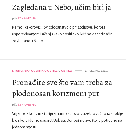
Zagledana u Nebo, učim biti ja
piše
ŽENA VRSNA
Pismo Tei Perović… Svjedočanstvo o prijateljstvu, borbi s
uspoređivanjem i učenju kako nositi svoj križ na vlastiti način
zagledana u Nebo.
LITURGIJSKA GODINA U OBITELJI
,
OBITELJ
21. VELJAČE 2026.
Pronađite sve što vam treba za
plodonosan korizmeni put
piše
ŽENA VRSNA
Vrijeme je korizme i pripremamo za ovo izuzetno važno razdoblje
kroz koje idemo ususret Uskrsu. Donosimo sve što je potrebno na
jednom mjestu.