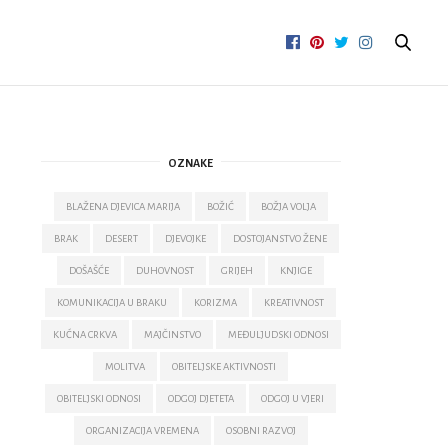
OZNAKE
BLAŽENA DJEVICA MARIJA
BOŽIĆ
BOŽJA VOLJA
BRAK
DESERT
DJEVOJKE
DOSTOJANSTVO ŽENE
DOŠAŠĆE
DUHOVNOST
GRIJEH
KNJIGE
KOMUNIKACIJA U BRAKU
KORIZMA
KREATIVNOST
KUĆNA CRKVA
MAJČINSTVO
MEĐULJUDSKI ODNOSI
MOLITVA
OBITELJSKE AKTIVNOSTI
OBITELJSKI ODNOSI
ODGOJ DJETETA
ODGOJ U VJERI
ORGANIZACIJA VREMENA
OSOBNI RAZVOJ