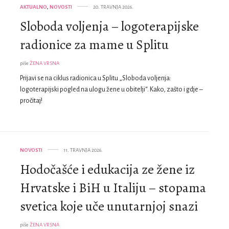
AKTUALNO
,
NOVOSTI
20. TRAVNJA 2026.
Sloboda voljenja – logoterapijske
radionice za mame u Splitu
piše
ŽENA VRSNA
Prijavi se na ciklus radionica u Splitu „Sloboda voljenja:
logoterapijski pogled na ulogu žene u obitelji“. Kako, zašto i gdje –
pročitaj!
NOVOSTI
11. TRAVNJA 2026.
Hodočašće i edukacija ze žene iz
Hrvatske i BiH u Italiju – stopama
svetica koje uče unutarnjoj snazi
piše
ŽENA VRSNA