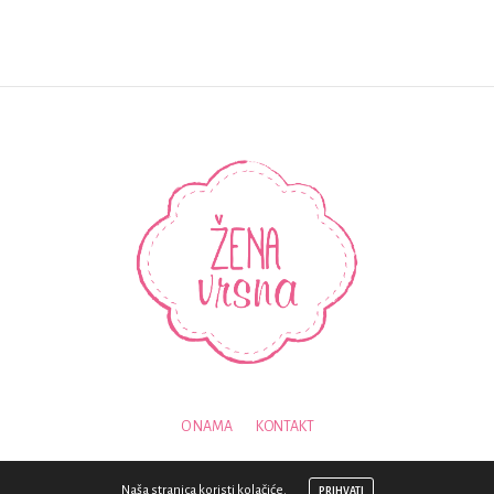
O NAMA
KONTAKT
© 2018 - SVA PRAVA PRIDRŽANA - ZENAVRSNA.COM
Naša stranica koristi kolačiće.
PRIHVATI