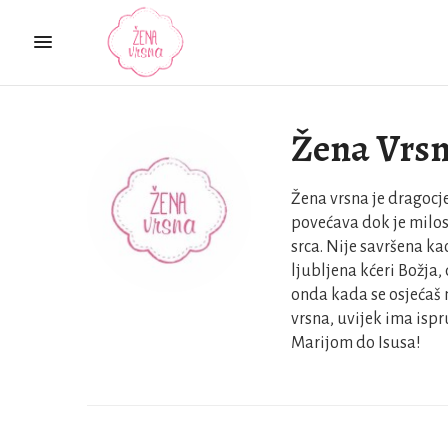
Žena Vrs
Žena vrsna je dragocje
povećava dok je milos
srca. Nije savršena ka
ljubljena kćeri Božja, 
onda kada se osjećaš 
vrsna, uvijek ima isp
Marijom do Isusa!