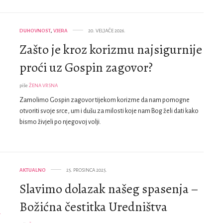
DUHOVNOST
,
VJERA
20. VELJAČE 2026.
Zašto je kroz korizmu najsigurnije
proći uz Gospin zagovor?
piše
ŽENA VRSNA
Zamolimo Gospin zagovor tijekom korizme da nam pomogne
otvoriti svoje srce, um i dušu za milosti koje nam Bog želi dati kako
bismo živjeli po njegovoj volji.
AKTUALNO
25. PROSINCA 2025.
Slavimo dolazak našeg spasenja –
Božićna čestitka Uredništva