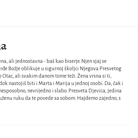
na
na, ali jednostavna - baš kao biserje. Njen sjaj se
rđe Božje oblikuje u sigurnoj školjci Njegova Presvetog
o Otac, ali svakim danom tome teži. Žena vrsna si ti,
dok nastojiš biti i Marta i Marija u jednoj osobi. Da, čak i
nesposobno, nevrijedno i slabo. Presveta Djevica, jedina
ruženu ruku da te povede sa sobom. Hajdemo zajedno, s