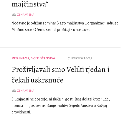
majčinstva“
piše
ŽENA VRSNA
Nedavno je održan seminar Blago majčinstva u organizaciji udruge
Mjačino srce. O čemu se radi pročitajte u nastavku.
MEĐU NAMA
,
SVJEDOČANSTVA
17. KOLOVOZA 2025.
Proživljavali smo Veliki tjedan i
čekali uskrsnuće
piše
ŽENA VRSNA
Slučajnosti ne postoje, ni slučajni gosti. Bog dolazi kroz ljude,
donosi blagoslov i uslišanje molitvi. Svjedočanstvo o Božjoj
providnosti.