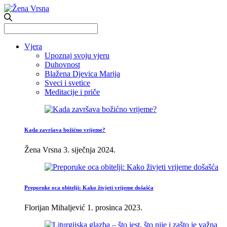
Search
for:
Vjera
Upoznaj svoju vjeru
Duhovnost
Blažena Djevica Marija
Sveci i svetice
Meditacije i priče
Kada završava božićno vrijeme?
Žena Vrsna
3. siječnja 2024.
Preporuke oca obitelji: Kako živjeti vrijeme došašća
Florijan Mihaljević
1. prosinca 2023.