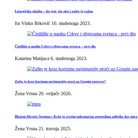
Liturgijska glazba – što jest, što nije i zašto je važna
fra Vinko Brković
10. studenoga 2023.
Čistilište u nauku Crkve i objavama svetaca – prvi dio
Katarina Matijaca
6. studenoga 2023.
Zašto je kroz korizmu najsigurnije proći uz Gospin zagovor?
Žena Vrsna
20. veljače 2026.
Blaženi Alojzije Stepinac: Krist je svojim uskrsnućem apostolima udijelio dar mira
Žena Vrsna
21. travnja 2025.