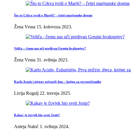
Što to Crkva tvrdi o Mariji? – četiri marijanske dogme
Žena Vrsna
15. kolovoza 2023.
Veliča – čemu nas uči predivan Gospin hvalospjev?
Žena Vrsna
31. svibnja 2023.
Karlo Acutis i njegov prijatelj Isus – knjiga za prvopričesnike
Livija Rogulj
22. travnja 2025.
Kakav je čovjek bio sveti Josip?
Anteja Nakić
1. svibnja 2024.