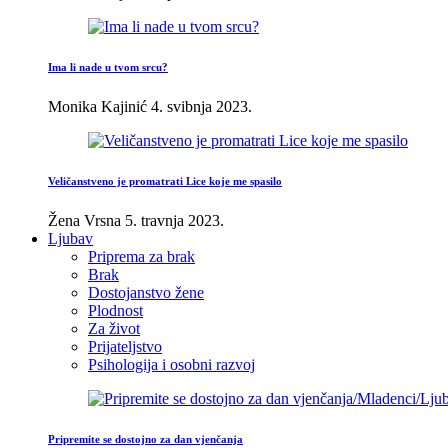
Ima li nade u tvom srcu?
Monika Kajinić
4. svibnja 2023.
Veličanstveno je promatrati Lice koje me spasilo
Žena Vrsna
5. travnja 2023.
Ljubav
Priprema za brak
Brak
Dostojanstvo žene
Plodnost
Za život
Prijateljstvo
Psihologija i osobni razvoj
Pripremite se dostojno za dan vjenčanja