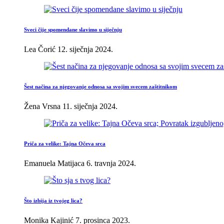
Sveci čije spomendane slavimo u siječnju
Lea Čorić
12. siječnja 2024.
Šest načina za njegovanje odnosa sa svojim svecem zaštitnikom
Žena Vrsna
11. siječnja 2024.
Priča za velike: Tajna Očeva srca
Emanuela Matijaca
6. travnja 2024.
Što izbija iz tvojeg lica?
Monika Kajinić
7. prosinca 2023.