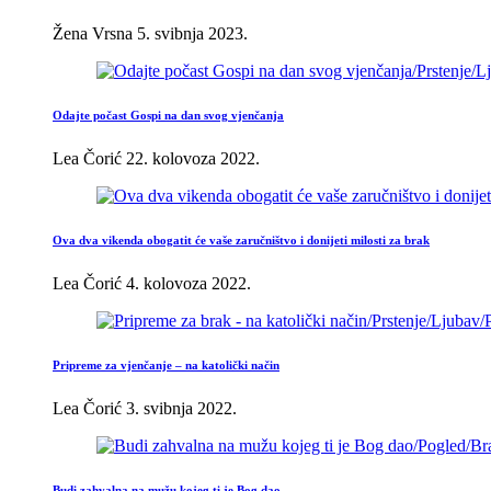
Žena Vrsna
5. svibnja 2023.
Odajte počast Gospi na dan svog vjenčanja
Lea Čorić
22. kolovoza 2022.
Ova dva vikenda obogatit će vaše zaručništvo i donijeti milosti za brak
Lea Čorić
4. kolovoza 2022.
Pripreme za vjenčanje – na katolički način
Lea Čorić
3. svibnja 2022.
Budi zahvalna na mužu kojeg ti je Bog dao