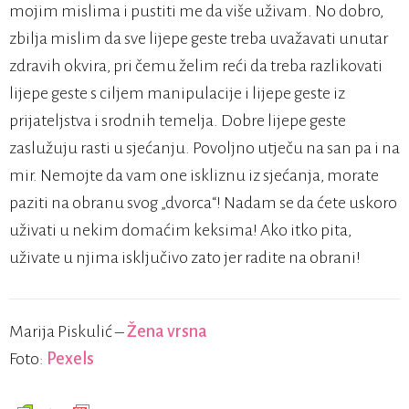
mojim mislima i pustiti me da više uživam. No dobro,
zbilja mislim da sve lijepe geste treba uvažavati unutar
zdravih okvira, pri čemu želim reći da treba razlikovati
lijepe geste s ciljem manipulacije i lijepe geste iz
prijateljstva i srodnih temelja. Dobre lijepe geste
zaslužuju rasti u sjećanju. Povoljno utječu na san pa i na
mir. Nemojte da vam one iskliznu iz sjećanja, morate
paziti na obranu svog „dvorca“! Nadam se da ćete uskoro
uživati u nekim domaćim keksima! Ako itko pita,
uživate u njima isključivo zato jer radite na obrani!
Marija Piskulić –
Žena vrsna
Foto:
Pexels