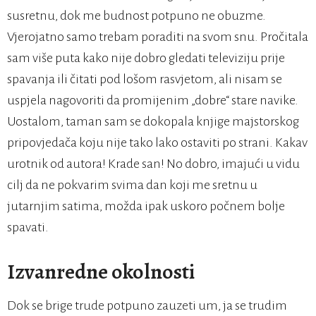
susretnu, dok me budnost potpuno ne obuzme.
Vjerojatno samo trebam poraditi na svom snu. Pročitala
sam više puta kako nije dobro gledati televiziju prije
spavanja ili čitati pod lošom rasvjetom, ali nisam se
uspjela nagovoriti da promijenim „dobre“ stare navike.
Uostalom, taman sam se dokopala knjige majstorskog
pripovjedača koju nije tako lako ostaviti po strani. Kakav
urotnik od autora! Krade san! No dobro, imajući u vidu
cilj da ne pokvarim svima dan koji me sretnu u
jutarnjim satima, možda ipak uskoro počnem bolje
spavati.
Izvanredne okolnosti
Dok se brige trude potpuno zauzeti um, ja se trudim