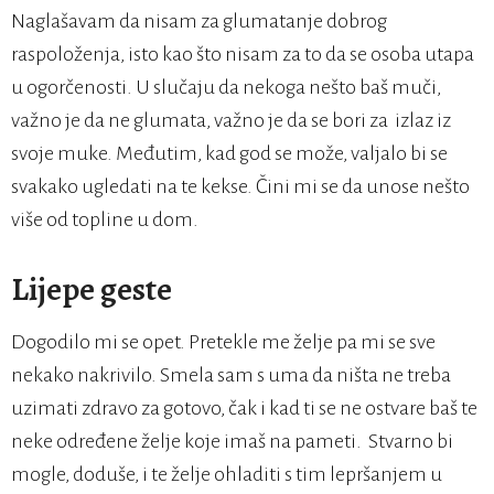
Naglašavam da nisam za glumatanje dobrog
raspoloženja, isto kao što nisam za to da se osoba utapa
u ogorčenosti. U slučaju da nekoga nešto baš muči,
važno je da ne glumata, važno je da se bori za izlaz iz
svoje muke. Međutim, kad god se može, valjalo bi se
svakako ugledati na te kekse. Čini mi se da unose nešto
više od topline u dom.
Lijepe geste
Dogodilo mi se opet. Pretekle me želje pa mi se sve
nekako nakrivilo. Smela sam s uma da ništa ne treba
uzimati zdravo za gotovo, čak i kad ti se ne ostvare baš te
neke određene želje koje imaš na pameti. Stvarno bi
mogle, doduše, i te želje ohladiti s tim lepršanjem u