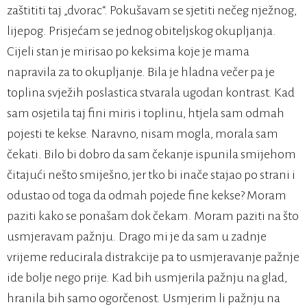
zaštititi taj „dvorac“. Pokušavam se sjetiti nečeg nježnog,
lijepog. Prisjećam se jednog obiteljskog okupljanja.
Cijeli stan je mirisao po keksima koje je mama
napravila za to okupljanje. Bila je hladna večer pa je
toplina svježih poslastica stvarala ugodan kontrast. Kad
sam osjetila taj fini miris i toplinu, htjela sam odmah
pojesti te kekse. Naravno, nisam mogla, morala sam
čekati. Bilo bi dobro da sam čekanje ispunila smijehom
čitajući nešto smiješno, jer tko bi inače stajao po strani i
odustao od toga da odmah pojede fine kekse? Moram
paziti kako se ponašam dok čekam. Moram paziti na što
usmjeravam pažnju. Drago mi je da sam u zadnje
vrijeme reducirala distrakcije pa to usmjeravanje pažnje
ide bolje nego prije. Kad bih usmjerila pažnju na glad,
hranila bih samo ogorčenost. Usmjerim li pažnju na