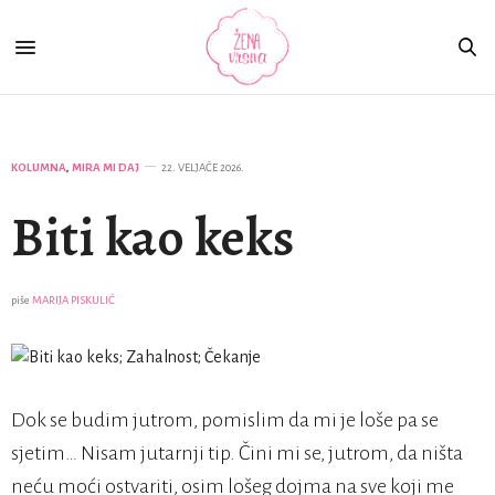
KOLUMNA
,
MIRA MI DAJ
22. VELJAČE 2026.
Biti kao keks
piše
MARIJA PISKULIĆ
Dok se budim jutrom, pomislim da mi je loše pa se
sjetim… Nisam jutarnji tip. Čini mi se, jutrom, da ništa
neću moći ostvariti, osim lošeg dojma na sve koji me