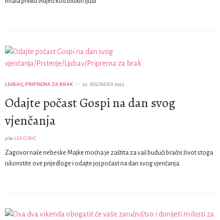
imala priliku vidjeti kod bliskih ljudi.
LJUBAV
,
PRIPREMA ZA BRAK
22. KOLOVOZA 2022.
Odajte počast Gospi na dan svog
vjenčanja
piše
LEA ČORIĆ
Zagovor naše nebeske Majke moćna je zaštita za vaš budući bračni život stoga
iskoristite ove prijedloge i odajte joj počast na dan svog vjenčanja.