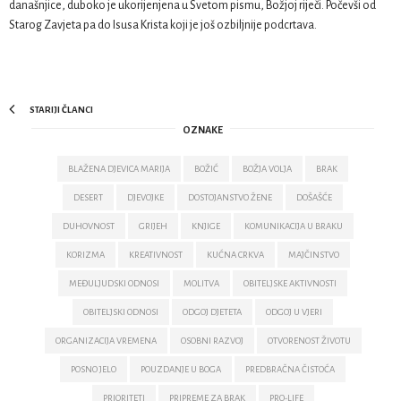
današnjice, duboko je ukorijenjena u Svetom pismu, Božjoj riječi. Počevši od
Starog Zavjeta pa do Isusa Krista koji je još ozbiljnije podcrtava.
STARIJI ČLANCI
OZNAKE
BLAŽENA DJEVICA MARIJA
BOŽIĆ
BOŽJA VOLJA
BRAK
DESERT
DJEVOJKE
DOSTOJANSTVO ŽENE
DOŠAŠĆE
DUHOVNOST
GRIJEH
KNJIGE
KOMUNIKACIJA U BRAKU
KORIZMA
KREATIVNOST
KUĆNA CRKVA
MAJČINSTVO
MEĐULJUDSKI ODNOSI
MOLITVA
OBITELJSKE AKTIVNOSTI
OBITELJSKI ODNOSI
ODGOJ DJETETA
ODGOJ U VJERI
ORGANIZACIJA VREMENA
OSOBNI RAZVOJ
OTVORENOST ŽIVOTU
POSNO JELO
POUZDANJE U BOGA
PREDBRAČNA ČISTOĆA
PRIORITETI
PRIPREME ZA BRAK
PRO-LIFE