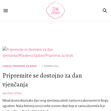
Priprema za brak
LJUBAV
,
PRIPREMA ZA BRAK
5. SVIBNJA 2023.
Pripremite se dostojno za dan
vjenčanja
piše
ŽENA VRSNA
Nikad dosta ideja kako dan svog vjenčanja učiniti zaista nezaboravnim te Bogu
ugodnim. Naša Antonia iznosi neke izvrsne ideje koje je sama iskoristila ili je