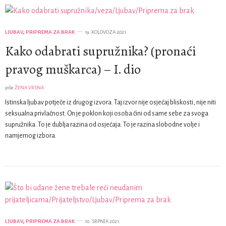
LJUBAV
,
PRIPREMA ZA BRAK
19. KOLOVOZA 2021.
Kako odabrati supružnika? (pronaći
pravog muškarca) – I. dio
piše
ŽENA VRSNA
Istinska ljubav potječe iz drugog izvora. Taj izvor nije osjećaj bliskosti, nije niti
seksualna privlačnost. On je poklon koji osoba čini od same sebe za svoga
supružnika. To je dublja razina od osjećaja. To je razina slobodne volje i
namjernog izbora.
LJUBAV
,
PRIPREMA ZA BRAK
10. SRPNJA 2021.