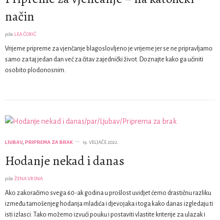
način
piše
LEA ČORIĆ
Vrijeme pripreme za vjenčanje blagoslovljeno je vrijeme jer se ne pripravljamo
samo za taj jedan dan već za čitav zajednički život. Doznajte kako ga učiniti
osobito plodonosnim.
LJUBAV
,
PRIPREMA ZA BRAK
19. VELJAČE 2022.
Hodanje nekad i danas
piše
ŽENA VRSNA
Ako zakoračimo svega 60-ak godina u prošlost uvidjet ćemo drastičnu razliku
između tamošenjeg hodanja mladića i djevojaka i toga kako danas izgledaju ti
isti izlasci. Tako možemo izvući pouku i postaviti vlastite kriterije za ulazak i