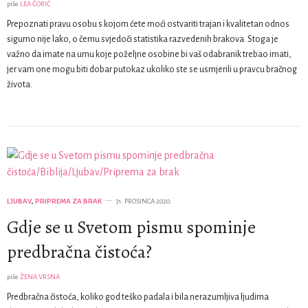
piše
LEA ČORIĆ
Prepoznati pravu osobu s kojom ćete moći ostvariti trajan i kvalitetan odnos
sigurno nije lako, o čemu svjedoči statistika razvedenih brakova. Stoga je
važno da imate na umu koje poželjne osobine bi vaš odabranik trebao imati,
jer vam one mogu biti dobar putokaz ukoliko ste se usmjerili u pravcu bračnog
života.
LJUBAV
,
PRIPREMA ZA BRAK
31. PROSINCA 2020.
Gdje se u Svetom pismu spominje
predbračna čistoća?
piše
ŽENA VRSNA
Predbračna čistoća, koliko god teško padala i bila nerazumljiva ljudima