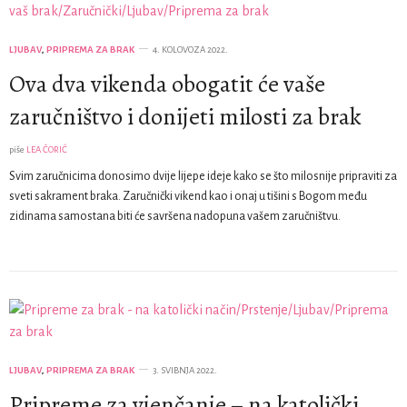
LJUBAV
,
PRIPREMA ZA BRAK
4. KOLOVOZA 2022.
Ova dva vikenda obogatit će vaše
zaručništvo i donijeti milosti za brak
piše
LEA ČORIĆ
Svim zaručnicima donosimo dvije lijepe ideje kako se što milosnije pripraviti za
sveti sakrament braka. Zaručnički vikend kao i onaj u tišini s Bogom među
zidinama samostana biti će savršena nadopuna vašem zaručništvu.
LJUBAV
,
PRIPREMA ZA BRAK
3. SVIBNJA 2022.
Pripreme za vjenčanje – na katolički