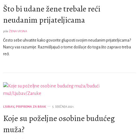
Što bi udane žene trebale reći
neudanim prijateljicama
piše
ŽENA VRSNA
Često sebe uhvatite kako govorite gluposti svojim neudanim prijateljicama?
Nancy vas razumije. Razmišljajući o tome došla je do toga što zapravo treba
reći.
LJUBAV
,
PRIPREMA ZA BRAK
5. SIJEČNJA 2021.
Koje su poželjne osobine budućeg
muža?