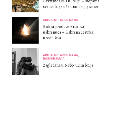
Hrvatske i BiH u Italiju – stopama
svetica koje uče unutarnjoj snazi
AKTUALNO
,
MEĐU NAMA
Radost proslave Kristova
uskrsnuća – Uskrsna čestitka
uredništva
AKTUALNO
,
MEĐU NAMA
,
RAZMIŠLJANJA
Zagledana u Nebo, učim biti ja