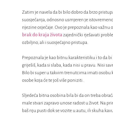
Zatim je navela da bi bilo dobro da brzo pristu
suosjećanja, odnosno usmjeren je istovremeno i 
njezine osjećaje. Ovo je prepoznala kao važnu o
brak do kraja života
zajednički rješavati probl
ozbiljno, ali i suosjećajno pristupa.
Prepoznala je kao bitnu karakteristiku i to da bi
griješiš, kada si slaba, kada nisi u pravu. Nisi sa
Bilo bi super u takvim trenutcima imati osobu ko
osobe koja će te još više poniziti.
Sljedeća bitna osobina bila bi da on treba obrać
male stvari zapravo unose radost u život. Na pr
baš nju pusti dok se vozite u autu, ili skuha kavu