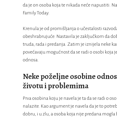
da je on osoba koja te nikada neće napustiti. N
Family Today.
Krenula je od promišljanja o učestalosti razvoda
obeshrabrujuće. Nastavila je zaključkom da dob
truda, rada i predanja. Zatim je iznijela neke k
povećavaju mogućnost da se radi o osobi koja j
odnosa.
Neke poželjne osobine odnos
životu i problemima
Prva osobina koju je navela je ta da se radi o os
nalazite. Kao argument je navela da je to potre
dobru, i u zlu, a osoba koja nije predana mogla 