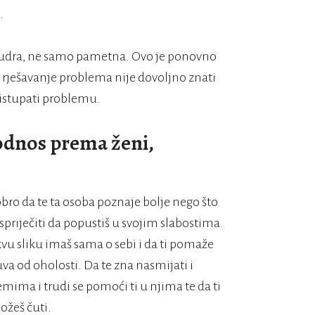
.
i mudra, ne samo pametna. Ovo je ponovno
 rješavanje problema nije dovoljno znati
pristupati problemu.
 odnos prema ženi,
dobro da te ta osoba poznaje bolje nego što
spriječiti da popustiš u svojim slabostima.
kvu sliku imaš sama o sebi i da ti pomaže
uva od oholosti. Da te zna nasmijati i
emima i trudi se pomoći ti u njima te da ti
ožeš čuti.