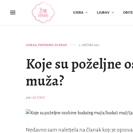
VJERA
LJUBAV
OBITE
LJUBAV
,
PRIPREMA ZA BRAK
5. SIJEČNJA 2021.
Koje su poželjne 
muža?
piše
LEA ČORIĆ
Nedavno sam naletjela na članak koji je opisiv