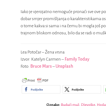
Iako je vjerojatno nemoguće pronaći sve ove po
dobar smjer promišljanja o karakteristikama osobe
o tome kakva si sama i na čemu bi mogla još po
trajnom bliskom odnosu, bilo da se radi o muška
Lea Potočar – Žena vrsna
Izvor: Katelyn Carmen –
Family Today
Foto:
Bruce Mars
–
Unsplash
Podijelite
Podijelite
Oznake:
Budući muž
,
Djevojke
,
Hoda