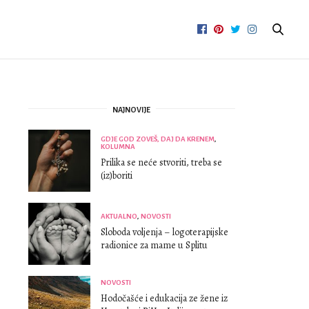
NAJNOVIJE
GDJE GOD ZOVEŠ, DAJ DA KRENEM
,
KOLUMNA
Prilika se neće stvoriti, treba se
(iz)boriti
AKTUALNO
,
NOVOSTI
Sloboda voljenja – logoterapijske
radionice za mame u Splitu
NOVOSTI
Hodočašće i edukacija ze žene iz