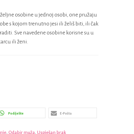
željne osobine u jednoj osobi, one pružaju
 s kojom trenutno jesi ili želiš biti, ili čak
raditi. Sve navedene osobine korisne su u
rcu ili ženi.
Podijelite
E-Pošta
nje
,
Odabir muža
,
Uspješan brak