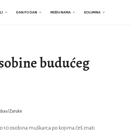
LJ
DAN PO DAN
MEĐU NAMA
KOLUMNA
osobine budućeg
ao 10 osobina muškarca po kojima ćeš znati