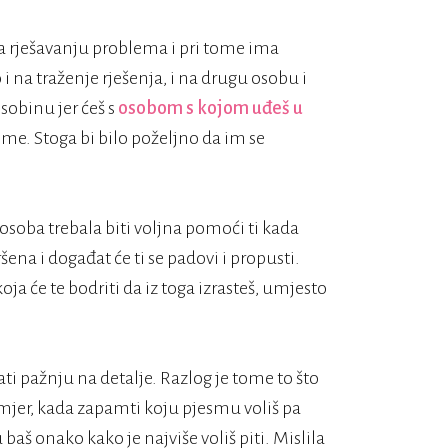
pa rješavanju problema i pri tome ima
na traženje rješenja, i na drugu osobu i
sobinu jer ćeš s
osobom s kojom uđeš u
eme. Stoga bi bilo poželjno da im se
 osoba trebala biti voljna pomoći ti kada
vršena i događat će ti se padovi i propusti.
ja će te bodriti da iz toga izrasteš, umjesto
ati pažnju na detalje. Razlog je tome to što
imjer, kada zapamti koju pjesmu voliš pa
 baš onako kako je najviše voliš piti. Mislila