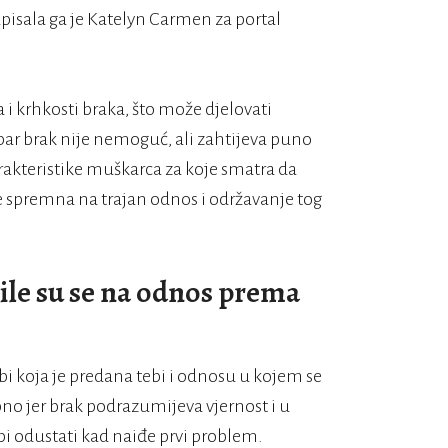
apisala ga je Katelyn Carmen za portal
 i krhkosti braka, što može djelovati
ar brak nije nemoguć, ali zahtijeva puno
arakteristike muškarca za koje smatra da
e spremna na trajan odnos i održavanje tog
ile su se na odnos prema
obi koja je predana tebi i odnosu u kojem se
bno jer brak podrazumijeva vjernost i u
bi odustati kad naiđe prvi problem.