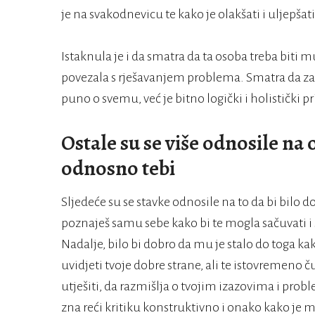
je na svakodnevicu te kako je olakšati i uljepšati
Istaknula je i da smatra da ta osoba treba bit
povezala s rješavanjem problema. Smatra da za
puno o svemu, već je bitno logički i holistički 
Ostale su se više odnosile na
odnosno tebi
Sljedeće su se stavke odnosile na to da bi bilo 
poznaješ samu sebe kako bi te mogla sačuvati i 
Nadalje, bilo bi dobro da mu je stalo do toga ka
uvidjeti tvoje dobre strane, ali te istovremeno č
utješiti, da razmišlja o tvojim izazovima i probl
zna reći kritiku konstruktivno i onako kako je m