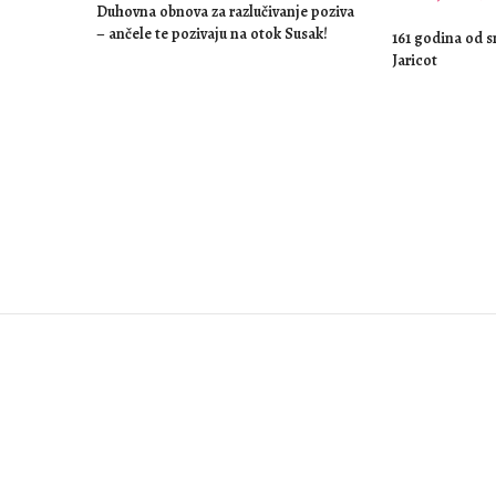
Duhovna obnova za razlučivanje poziva
– ančele te pozivaju na otok Susak!
161 godina od s
Jaricot