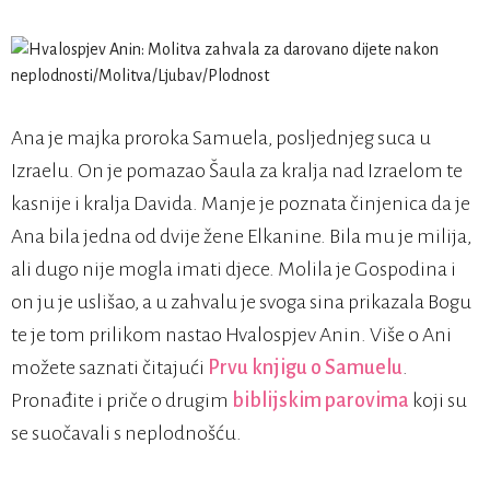
Ana je majka proroka Samuela, posljednjeg suca u
Izraelu. On je pomazao Šaula za kralja nad Izraelom te
kasnije i kralja Davida. Manje je poznata činjenica da je
Ana bila jedna od dvije žene Elkanine. Bila mu je milija,
ali dugo nije mogla imati djece. Molila je Gospodina i
on ju je uslišao, a u zahvalu je svoga sina prikazala Bogu
te je tom prilikom nastao Hvalospjev Anin. Više o Ani
možete saznati čitajući
Prvu knjigu o Samuelu
.
Pronađite i priče o drugim
biblijskim parovima
koji su
se suočavali s neplodnošću.