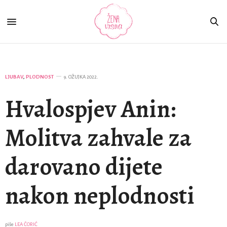
LJUBAV
,
PLODNOST
9. OŽUJKA 2022.
Hvalospjev Anin:
Molitva zahvale za
darovano dijete
nakon neplodnosti
piše
LEA ČORIĆ