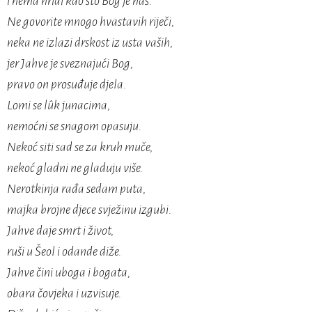
i nema hridi kao što Bog je naš.
Ne govorite mnogo hvastavih riječi,
neka ne izlazi drskost iz usta vaših,
jer Jahve je sveznajući Bog,
pravo on prosuđuje djela.
Lomi se lûk junacima,
nemoćni se snagom opasuju.
Nekoć siti sad se za kruh muče,
nekoć gladni ne gladuju više.
Nerotkinja rađa sedam puta,
majka brojne djece svježinu izgubi.
Jahve daje smrt i život,
ruši u Šeol i odande diže.
Jahve čini uboga i bogata,
obara čovjeka i uzvisuje.