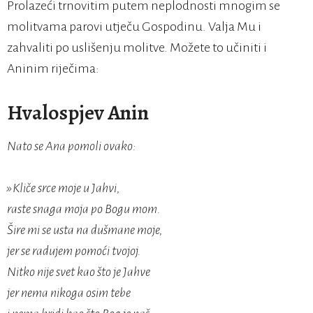
Prolazeći trnovitim putem neplodnosti mnogim se
molitvama parovi utječu Gospodinu. Valja Mu i
zahvaliti po uslišenju molitve. Možete to učiniti i
Aninim riječima:
Hvalospjev Anin
Nato se Ana pomoli ovako:
»Kliče srce moje u Jahvi,
raste snaga moja po Bogu mom.
Šire mi se usta na dušmane moje,
jer se radujem pomoći tvojoj.
Nitko nije svet kao što je Jahve
jer nema nikoga osim tebe