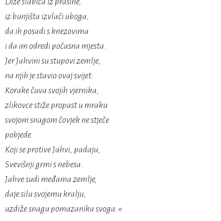
Diže slabića iz prašine,
iz bunjišta izvlači uboga,
da ih posadi s knezovima
i da im odredi počasna mjesta.
Jer Jahvini su stupovi zemlje,
na njih je stavio ovaj svijet.
Korake čuva svojih vjernika,
zlikovce stiže propast u mraku
svojom snagom čovjek ne stječe
pobjede.
Koji se protive Jahvi, padaju,
Svevišnji grmi s nebesa.
Jahve sudi međama zemlje,
daje silu svojemu kralju,
uzdiže snagu pomazanika svoga.«