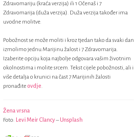
Zdravomariju (kraća verzija) ili 1 Očenaš i 7
Zdravomarija (duža verzija). Duža verzija također ima
uvodne molitve.
Pobožnost se može moliti i kroz tjedan tako da svaki dan
izmolimo jednu Marijinu žalost i 7 Zdravomarija.
Izaberite opciju koja najbolje odgovara vašim životnim
okolnostima i molite srcem. Tekst cijele pobožnosti, ali i
više detalja o krunici na čast 7 Marijinih žalosti
pronađite
ovdje
.
Žena vrsna
Foto:
Levi Meir Clancy
–
Unsplash