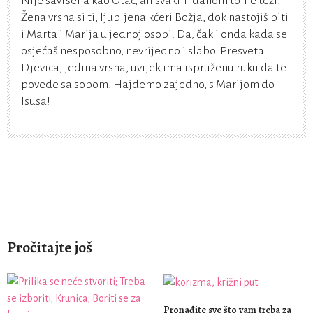
Nije savršena kao Otac, ali svakim danom tome teži.
Žena vrsna si ti, ljubljena kćeri Božja, dok nastojiš biti
i Marta i Marija u jednoj osobi. Da, čak i onda kada se
osjećaš nesposobno, nevrijedno i slabo. Presveta
Djevica, jedina vrsna, uvijek ima ispruženu ruku da te
povede sa sobom. Hajdemo zajedno, s Marijom do
Isusa!
Pročitajte još
Pronađite sve što vam treba za