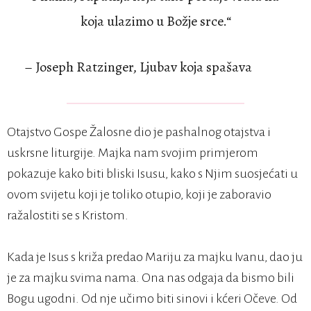
koja ulazimo u Božje srce.“
– Joseph Ratzinger, Ljubav koja spašava
Otajstvo Gospe Žalosne dio je pashalnog otajstva i
uskrsne liturgije. Majka nam svojim primjerom
pokazuje kako biti bliski Isusu, kako s Njim suosjećati u
ovom svijetu koji je toliko otupio, koji je zaboravio
ražalostiti se s Kristom.
Kada je Isus s križa predao Mariju za majku Ivanu, dao ju
je za majku svima nama. Ona nas odgaja da bismo bili
Bogu ugodni. Od nje učimo biti sinovi i kćeri Očeve. Od