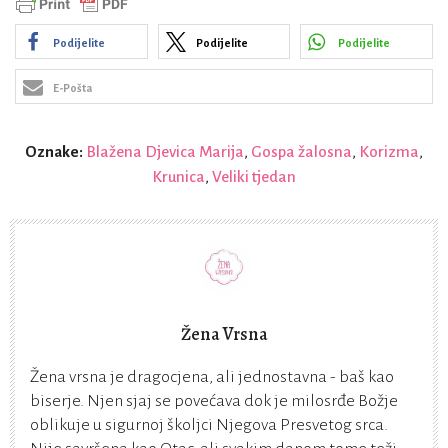
Podijelite
Podijelite
Podijelite
E-Pošta
Oznake:
Blažena Djevica Marija
,
Gospa žalosna
,
Korizma
,
Krunica
,
Veliki tjedan
Žena Vrsna
Žena vrsna je dragocjena, ali jednostavna - baš kao
biserje. Njen sjaj se povećava dok je milosrđe Božje
oblikuje u sigurnoj školjci Njegova Presvetog srca.