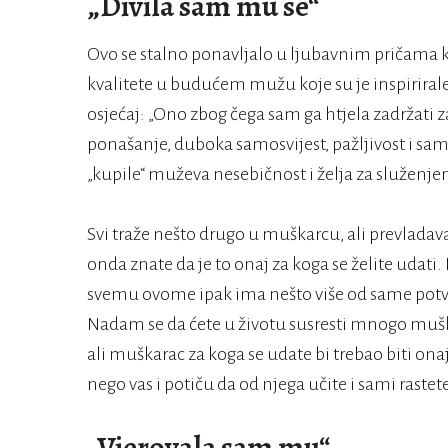
„Divila sam mu se“
Ovo se stalno ponavljalo u ljubavnim pričama k
kvalitete u budućem mužu koje su je inspirirale
osjećaj: „Ono zbog čega sam ga htjela zadržati za
ponašanje, duboka samosvijest, pažljivost i samo
„kupile“ muževa nesebičnost i želja za služenj
Svi traže nešto drugo u muškarcu, ali prevladava
onda znate da je to onaj za koga se želite udati.
svemu ovome ipak ima nešto više od same potvr
Nadam se da ćete u životu susresti mnogo muška
ali muškarac za koga se udate bi trebao biti onaj 
nego vas i potiču da od njega učite i sami raste
„Vjerovala sam mu“