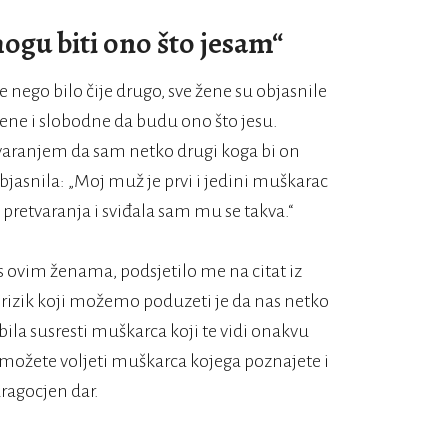
ogu biti ono što jesam“
še nego bilo čije drugo, sve žene su objasnile
ene i slobodne da budu ono što jesu.
varanjem da sam netko drugi koga bi on
objasnila: „Moj muž je prvi i jedini muškarac
pretvaranja i sviđala sam mu se takva.“
 ovim ženama, podsjetilo me na citat iz
 rizik koji možemo poduzeti je da nas netko
bila susresti muškarca koji te vidi onakvu
da možete voljeti muškarca kojega poznajete i
ragocjen dar.