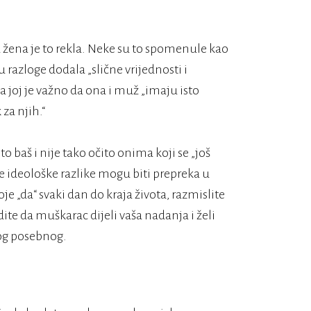
a žena je to rekla. Neke su to spomenule kao
u razloge dodala „slične vrijednosti i
 da joj je važno da ona i muž „imaju isto
za njih.“
to baš i nije tako očito onima koji se „još
ne ideološke razlike mogu biti prepreka u
e „da“ svaki dan do kraja života, razmislite
vidite da muškarac dijeli vaša nadanja i želi
ekog posebnog.