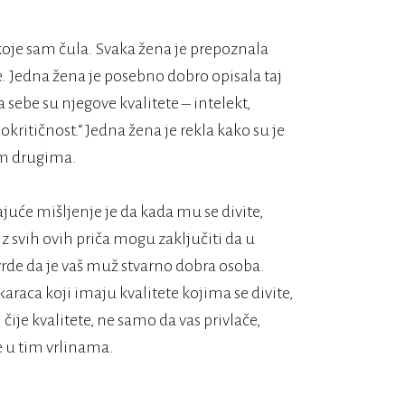
oje sam čula. Svaka žena je prepoznala
. Jedna žena je posebno dobro opisala taj
 sebe su njegove kvalitete – intelekt,
kritičnost.“ Jedna žena je rekla kako su je
em drugima.
juće mišljenje je da kada mu se divite,
 Iz svih ovih priča mogu zaključiti da u
de da je vaš muž stvarno dobra osoba.
raca koji imaju kvalitete kojima se divite,
čije kvalitete, ne samo da vas privlače,
te u tim vrlinama.