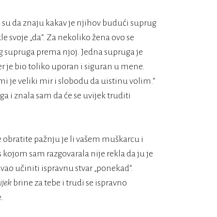
 su da znaju kakav je njihov budući suprug
kle svoje „da“. Za nekoliko žena ovo se
eg supruga prema njoj. Jedna supruga je
er je bio toliko uporan i siguran u mene.
 je veliki mir i slobodu da uistinu volim.“
a i znala sam da će se uvijek truditi
e obratite pažnju je li vašem muškarcu i
s kojom sam razgovarala nije rekla da ju je
ao učiniti ispravnu stvar „ponekad“.
ijek
brine za tebe i trudi se ispravno
.