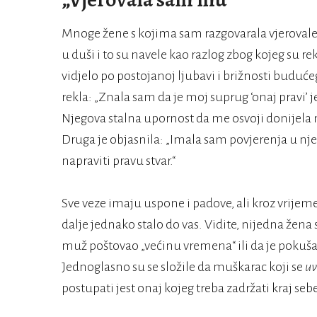
Mnoge žene s kojima sam razgovarala vjerovale
u duši i to su navele kao razlog zbog kojeg su re
vidjelo po postojanoj ljubavi i brižnosti buduć
rekla: „Znala sam da je moj suprug ‘onaj pravi’ j
Njegova stalna upornost da me osvoji donijela mi
Druga je objasnila: „Imala sam povjerenja u njeg
napraviti pravu stvar.“
Sve veze imaju uspone i padove, ali kroz vrijem
dalje jednako stalo do vas. Vidite, nijedna žena 
muž poštovao „većinu vremena“ ili da je pokušav
Jednoglasno su se složile da muškarac koji se
uv
postupati jest onaj kojeg treba zadržati kraj sebe