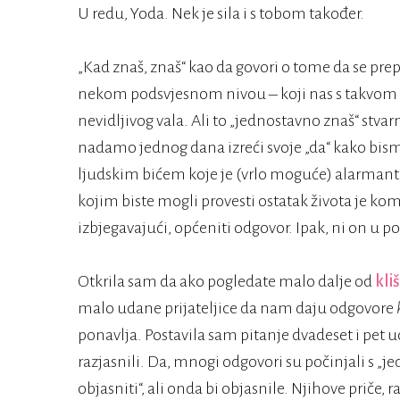
U redu, Yoda. Nek je sila i s tobom također.
„Kad znaš, znaš“ kao da govori o tome da se 
nekom podsvjesnom nivou – koji nas s takvom
nevidljivog vala. Ali to „jednostavno znaš“ stva
nadamo jednog dana izreći svoje „da“ kako bism
ljudskim bićem koje je (vrlo moguće) alarmantno
kojim biste mogli provesti ostatak života je kom
izbjegavajući, općeniti odgovor. Ipak, ni on u po
Otkrila sam da ako pogledate malo dalje od
kli
malo udane prijateljice da nam daju odgovore
ponavlja. Postavila sam pitanje dvadeset i pet u
razjasnili. Da, mnogi odgovori su počinjali s „je
objasniti“, ali onda bi objasnile. Njihove priče, r