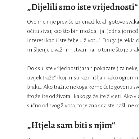
„Dijelili smo iste vrijednosti“
Ovo me nije previše iznenadilo, ali gotovo svak
očitu stvar, kao što bih možda i ja. Jedna je međ
interesi kao i iste želje u životu“. Druga je rekla
mišljenje o važnim stvarima i o tome što je brak 
Dok su iste vrijednosti jasan pokazatelj za neke, 
uvijek traže“ i koji nisu razmišljali kako ogrom
braku. Ako tražite nekoga kome ćete govoriti svoj
što želite od života i kako ga želite živjeti. Ako 
slično od svog života, to je znak da ste našli n
„Htjela sam biti s njim“