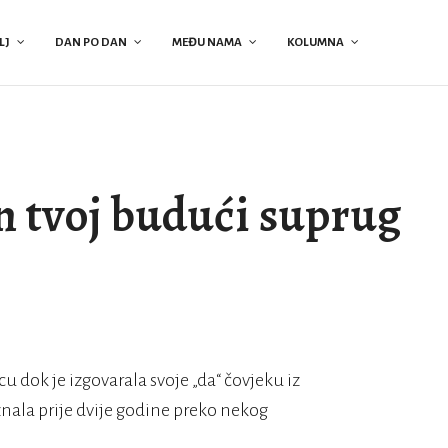
LJ
DAN PO DAN
MEĐU NAMA
KOLUMNA
n tvoj budući suprug
u dok je izgovarala svoje „da“ čovjeku iz
znala prije dvije godine preko nekog