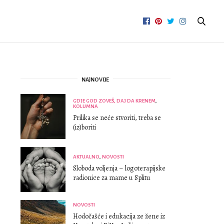
NAJNOVIJE
GDJE GOD ZOVEŠ, DAJ DA KRENEM
,
KOLUMNA
Prilika se neće stvoriti, treba se
(iz)boriti
AKTUALNO
,
NOVOSTI
Sloboda voljenja – logoterapijske
radionice za mame u Splitu
NOVOSTI
Hodočašće i edukacija ze žene iz