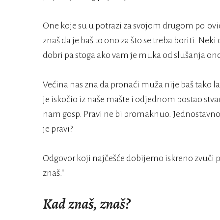
One koje su u potrazi za svojom drugom polovi
znaš da je baš to ono za što se treba boriti. N
dobri pa stoga ako vam je muka od slušanja ono
Većina nas zna da pronaći muža nije baš tako 
je iskočio iz naše mašte i odjednom postao stv
nam gosp. Pravi ne bi promaknuo. Jednostavno
je pravi?
Odgovor koji najčešće dobijemo iskreno zvuči 
znaš.“
Kad znaš, znaš?