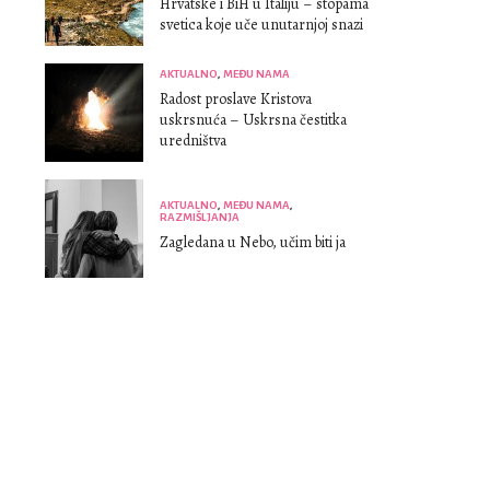
Hrvatske i BiH u Italiju – stopama
svetica koje uče unutarnjoj snazi
AKTUALNO
,
MEĐU NAMA
Radost proslave Kristova
uskrsnuća – Uskrsna čestitka
uredništva
AKTUALNO
,
MEĐU NAMA
,
RAZMIŠLJANJA
Zagledana u Nebo, učim biti ja