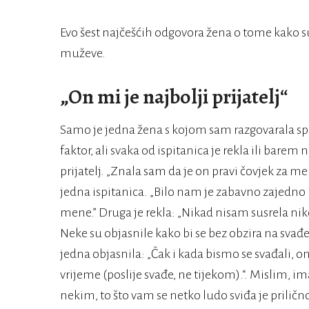
Evo šest najčešćih odgovora žena o tome kako 
muževe.
„On mi je najbolji prijatelj“
Samo je jedna žena s kojom sam razgovarala sp
faktor, ali svaka od ispitanica je rekla ili barem
prijatelj. „Znala sam da je on pravi čovjek za mene 
jedna ispitanica. „Bilo nam je zabavno zajedno i
mene.” Druga je rekla: „Nikad nisam susrela nik
Neke su objasnile kako bi se bez obzira na svađe i
jedna objasnila: „Čak i kada bismo se svađali, on 
vrijeme (poslije svađe, ne tijekom).“. Mislim, im
nekim, to što vam se netko ludo sviđa je prilično