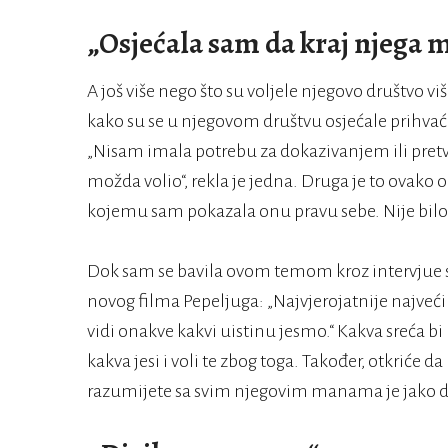
„Osjećala sam da kraj njega m
A još više nego što su voljele njegovo društvo vi
kako su se u njegovom društvu osjećale prihvać
„Nisam imala potrebu za dokazivanjem ili pret
možda volio“, rekla je jedna. Druga je to ovako 
kojemu sam pokazala onu pravu sebe. Nije bilo 
Dok sam se bavila ovom temom kroz intervjue s
novog filma Pepeljuga: „Najvjerojatnije najveći
vidi onakve kakvi uistinu jesmo.“ Kakva sreća bi 
kakva jesi i voli te zbog toga. Također, otkriće 
razumijete sa svim njegovim manama je jako d