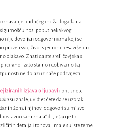
prepoznavanje budućeg muža događa na
 sigurnošću nosi poput nekakvog
rno nije dovoljan odgovor nama koji se
o proveli svoj život s jednim nesavršenim
 dlakavo. Znati da ste sreli čovjeka s
plicirano i zato stalno i dobivamo taj
tpunosti ne dolazi iz naše podsvijesti.
šejiziranih izjava o ljubavi
i pritisnete
kako
su znale, uvidjet ćete da se uzorak
danih žena i njihovi odgovori su mi sve
dnostavno sam znala“ ili „teško je to
azličitih detalja i tonova, imale su iste teme.