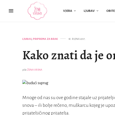
VJERA
LJUBAV
OBITE
LJUBAV
,
PRIPREMA ZA BRAK
18. RUJNA 2017.
Kako znati da je o
piše
ŽENA VRSNA
Mnoge od nas su ove godine stajale uz prijateljic
snova – ili bolje rečeno, muškarcu kojeg je upo
prijateljičinog prijatelja.