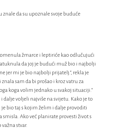
su znale da su upoznale svoje buduće
omenula žmarce i leptiriće kao odlučujući
 natuknula da joj je budući muž bio i najbolji
jer mi je bio najbolji prijatelj.“, rekla je
 znala sam da bi prošao i kroz vatru za
oga koga volim jednako u svakoj situaciji.“
 dalje voljeli najviše na svijetu. Kako je to
je bio taj s kojim želim i dalje provoditi
a smisla. Ako već planirate provesti život s
 važna stvar.