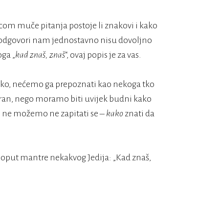
com muče pitanja postoje li znakovi i kako
eki odgovori nam jednostavno nisu dovoljno
ga „
kad znaš, znaš
“, ovaj popis je za vas.
lako, nećemo ga prepoznati kao nekoga tko
aran, nego moramo biti uvijek budni kako
 ne možemo ne zapitati se –
kako
znati da
poput mantre nekakvog Jedija: „Kad znaš,