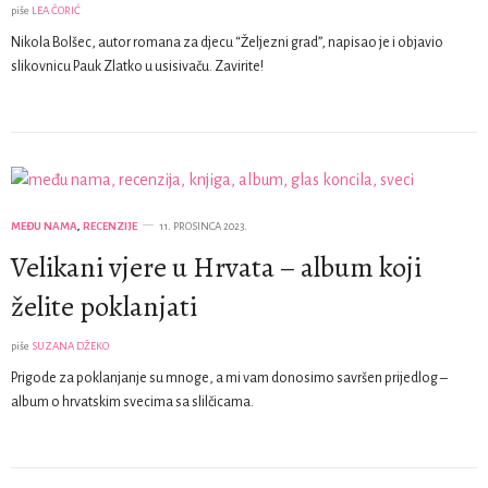
piše
LEA ČORIĆ
Nikola Bolšec, autor romana za djecu “Željezni grad”, napisao je i objavio
slikovnicu Pauk Zlatko u usisivaču. Zavirite!
MEĐU NAMA
,
RECENZIJE
11. PROSINCA 2023.
Velikani vjere u Hrvata – album koji
želite poklanjati
piše
SUZANA DŽEKO
Prigode za poklanjanje su mnoge, a mi vam donosimo savršen prijedlog –
album o hrvatskim svecima sa slilčicama.