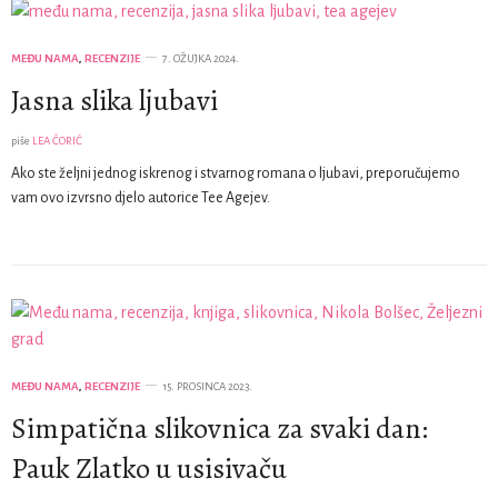
MEĐU NAMA
,
RECENZIJE
7. OŽUJKA 2024.
Jasna slika ljubavi
piše
LEA ČORIĆ
Ako ste željni jednog iskrenog i stvarnog romana o ljubavi, preporučujemo
vam ovo izvrsno djelo autorice Tee Agejev.
MEĐU NAMA
,
RECENZIJE
15. PROSINCA 2023.
Simpatična slikovnica za svaki dan:
Pauk Zlatko u usisivaču