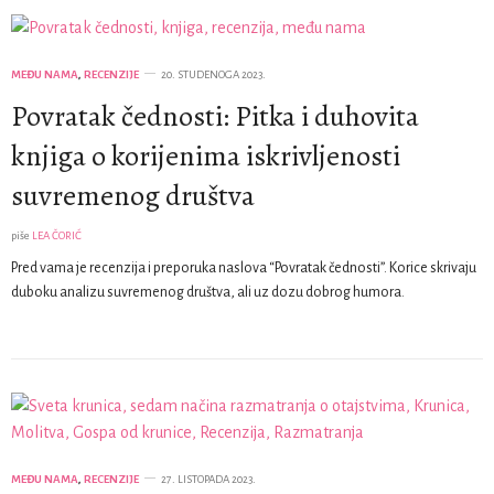
MEĐU NAMA
,
RECENZIJE
20. STUDENOGA 2023.
Povratak čednosti: Pitka i duhovita
knjiga o korijenima iskrivljenosti
suvremenog društva
piše
LEA ČORIĆ
Pred vama je recenzija i preporuka naslova “Povratak čednosti”. Korice skrivaju
duboku analizu suvremenog društva, ali uz dozu dobrog humora.
MEĐU NAMA
,
RECENZIJE
27. LISTOPADA 2023.