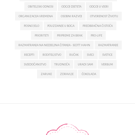
OBITELJSKI ODNOSI
ODGOJ DJETETA
ODGOJ U VJERI
ORGANIZACIJA VREMENA
OSOBNI RAZVOJ
OTVORENOST ŽIVOTU
POSNO JELO
POUZDANJE U BOGA
PREDBRAČNA ČISTOĆA
PRIORITETI
PRIPREME ZA BRAK
PRO-LIFE
RAZMATRANJA NA NEDJELJNA ČITANJA - SCOTT HAHN
RAZMATRANJE
RECEPTI
RODITELJSTVO
RUČAK
SVECI
SVETICE
SVJEDOČANSTVO
TRUDNOĆA
URADI SAM
VERBUM
ZARUKE
ZDRAVLJE
ČOKOLADA