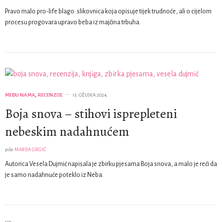
Pravo malo pro-life blago: slikovnica koja opisuje tijek trudnoće, ali o cijelom
procesu progovara upravo beba iz majčina trbuha.
MEĐU NAMA
,
RECENZIJE
13. OŽUJKA 2024.
Boja snova – stihovi isprepleteni
nebeskim nadahnućem
piše
MARIJA GRGIĆ
Autorica Vesela Dujmić napisala je zbirku pjesama Boja snova, a malo je reći da
je samo nadahnuće poteklo iz Neba.