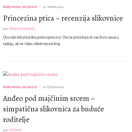
MEĐU NAMA
,
RECENZIJE
10. SRPNJA 2024.
Princezina ptica – recenzija slikovnice
piše
TEREZA MIHALJEVIĆ
Ovo nije tek još jedna priča oprincezi. Ovo je priča koja će vas brzo uvući u
radnju, ali ne i lako otkriti njezin kraj.
MEĐU NAMA
,
RECENZIJE
26. OŽUJKA 2024.
Anđeo pod majčinim srcem –
simpatična slikovnica za buduće
roditelje
piše
LEA ČORIĆ