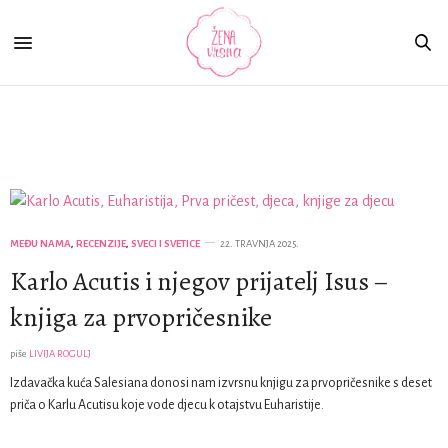
Recenzije
MEĐU NAMA
,
RECENZIJE
,
SVECI I SVETICE
22. TRAVNJA 2025.
Karlo Acutis i njegov prijatelj Isus –
knjiga za prvopričesnike
piše
LIVIJA ROGULJ
Izdavačka kuća Salesiana donosi nam izvrsnu knjigu za prvopričesnike s deset
priča o Karlu Acutisu koje vode djecu k otajstvu Euharistije.