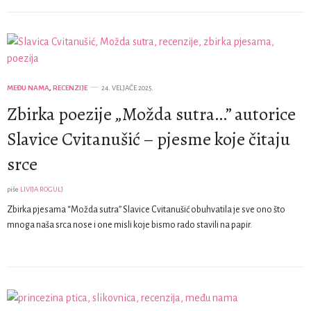
MEĐU NAMA
,
RECENZIJE
24. VELJAČE 2025.
Zbirka poezije „Možda sutra…” autorice
Slavice Cvitanušić – pjesme koje čitaju
srce
piše
LIVIJA ROGULJ
Zbirka pjesama “Možda sutra” Slavice Cvitanušić obuhvatila je sve ono što
mnoga naša srca nose i one misli koje bismo rado stavili na papir.