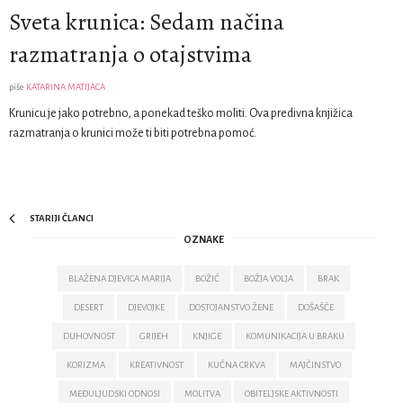
Sveta krunica: Sedam načina
razmatranja o otajstvima
piše
KATARINA MATIJACA
Krunicu je jako potrebno, a ponekad teško moliti. Ova predivna knjižica
razmatranja o krunici može ti biti potrebna pomoć.
STARIJI ČLANCI
OZNAKE
BLAŽENA DJEVICA MARIJA
BOŽIĆ
BOŽJA VOLJA
BRAK
DESERT
DJEVOJKE
DOSTOJANSTVO ŽENE
DOŠAŠĆE
DUHOVNOST
GRIJEH
KNJIGE
KOMUNIKACIJA U BRAKU
KORIZMA
KREATIVNOST
KUĆNA CRKVA
MAJČINSTVO
MEĐULJUDSKI ODNOSI
MOLITVA
OBITELJSKE AKTIVNOSTI