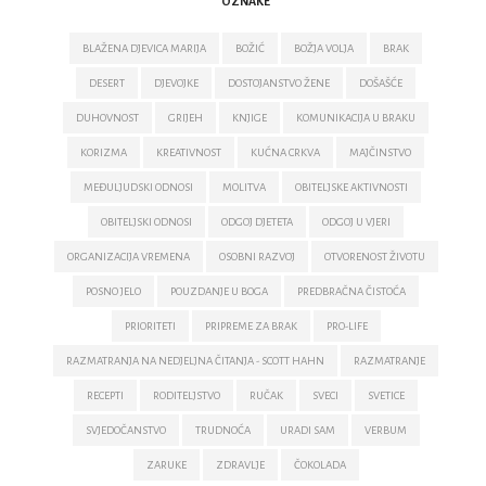
OZNAKE
BLAŽENA DJEVICA MARIJA
BOŽIĆ
BOŽJA VOLJA
BRAK
DESERT
DJEVOJKE
DOSTOJANSTVO ŽENE
DOŠAŠĆE
DUHOVNOST
GRIJEH
KNJIGE
KOMUNIKACIJA U BRAKU
KORIZMA
KREATIVNOST
KUĆNA CRKVA
MAJČINSTVO
MEĐULJUDSKI ODNOSI
MOLITVA
OBITELJSKE AKTIVNOSTI
OBITELJSKI ODNOSI
ODGOJ DJETETA
ODGOJ U VJERI
ORGANIZACIJA VREMENA
OSOBNI RAZVOJ
OTVORENOST ŽIVOTU
POSNO JELO
POUZDANJE U BOGA
PREDBRAČNA ČISTOĆA
PRIORITETI
PRIPREME ZA BRAK
PRO-LIFE
RAZMATRANJA NA NEDJELJNA ČITANJA - SCOTT HAHN
RAZMATRANJE
RECEPTI
RODITELJSTVO
RUČAK
SVECI
SVETICE
SVJEDOČANSTVO
TRUDNOĆA
URADI SAM
VERBUM
ZARUKE
ZDRAVLJE
ČOKOLADA