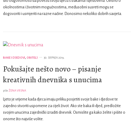
dio odgovornosti da povežu svoju djecu s bakama i djedovima. Ovisno o
okolnostima i životnim mogućnostima, međusobni susreti mogu se
dogovoriti i usmjeriti na razne načine. Donosimo nekoliko dobrih savjeta.
BAKE I DJEDOVI
,
OBITELJ
30. SRPNJA 2019.
Pokušajte nešto novo – pisanje
kreativnih dnevnika s unucima
piše
ŽENA VRSNA
Ljeto je vrijeme kada djeca imaju priliku posjetiti svoje bake i djedove te
zajedno stvoriti uspomene za cijeli život. Ako ste baka ili djed, predložite
svojim unucima zajednički izraditi dnevnik. Osmislite ga kako želite i pišite o
onome što najviše volite.