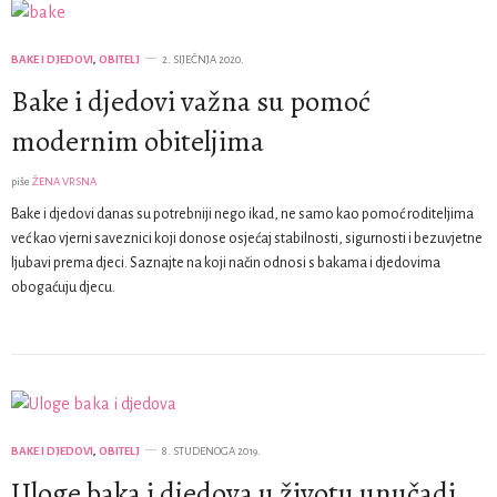
BAKE I DJEDOVI
,
OBITELJ
2. SIJEČNJA 2020.
Bake i djedovi važna su pomoć
modernim obiteljima
piše
ŽENA VRSNA
Bake i djedovi danas su potrebniji nego ikad, ne samo kao pomoć roditeljima
već kao vjerni saveznici koji donose osjećaj stabilnosti, sigurnosti i bezuvjetne
ljubavi prema djeci. Saznajte na koji način odnosi s bakama i djedovima
obogaćuju djecu.
BAKE I DJEDOVI
,
OBITELJ
8. STUDENOGA 2019.
Uloge baka i djedova u životu unučadi