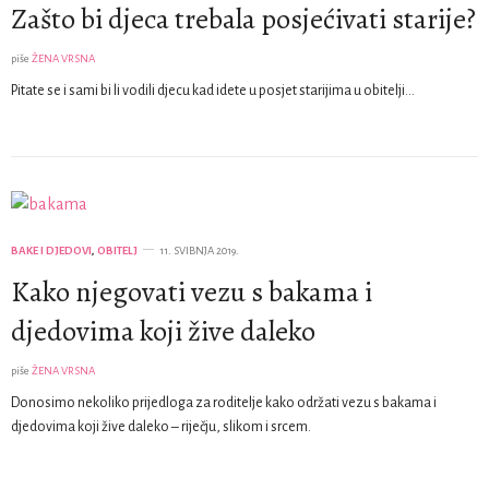
Zašto bi djeca trebala posjećivati starije?
piše
ŽENA VRSNA
Pitate se i sami bi li vodili djecu kad idete u posjet starijima u obitelji…
BAKE I DJEDOVI
,
OBITELJ
11. SVIBNJA 2019.
Kako njegovati vezu s bakama i
djedovima koji žive daleko
piše
ŽENA VRSNA
Donosimo nekoliko prijedloga za roditelje kako održati vezu s bakama i
djedovima koji žive daleko – riječju, slikom i srcem.