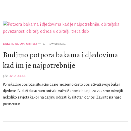
BAKE I DJEDOVI
,
OBITELJ
27. TRAVNJA 2020.
Budimo potpora bakama i djedovima
kad im je najpotrebnije
piše
LIVIJA ROGULJ
Ponekad se poslože situacije da ne možemo često posjećivati svoje bake i
djedove. Budući da su nam oni vrlo važni članovi obitelji, za vas smo odvojili
nekoliko savjeta kako i na daljinu održati kvalitetan odnos. Zavirite na naše
poveznice.