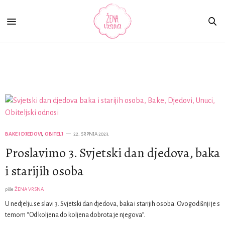
Bake i djedovi
BAKE I DJEDOVI
,
OBITELJ
22. SRPNJA 2023.
Proslavimo 3. Svjetski dan djedova, baka
i starijih osoba
piše
ŽENA VRSNA
U nedjelju se slavi 3. Svjetski dan djedova, baka i starijih osoba. Ovogodišnji je s
temom “Od koljena do koljena dobrota je njegova”.