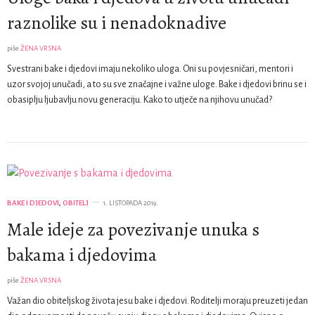
raznolike su i nenadoknadive
piše
ŽENA VRSNA
Svestrani bake i djedovi imaju nekoliko uloga. Oni su povjesničari, mentori i
uzor svojoj unučadi, a to su sve značajne i važne uloge. Bake i djedovi brinu se i
obasiplju ljubavlju novu generaciju. Kako to utječe na njihovu unučad?
BAKE I DJEDOVI
,
OBITELJ
1. LISTOPADA 2019.
Male ideje za povezivanje unuka s
bakama i djedovima
piše
ŽENA VRSNA
Važan dio obiteljskog života jesu bake i djedovi. Roditelji moraju preuzeti jedan