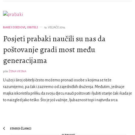
BAKE I DJEDOVI
,
OBITELJ
19. VELJAČE 2019.
Posjeti prabaki naučili su nas da
poštovanje gradi most među
generacijama
piše
ŽENA VRSNA
U užoj i široj obitelji često možemo pronaći osobe s kojima se teže
razumijemo, pa čak i zaziremo od zajedničkih druženja. Međutim, jedna je
majka iskoristila priliku da svoju djecu nauči poštovati i ljubiti starije čak i kada je
to naizgled jako teško. Što je još važnije, ljubaznost topi i najtvrđa srca.
STARIJI ČLANCI