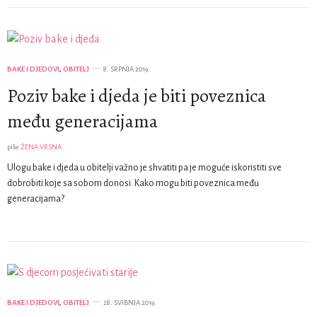
BAKE I DJEDOVI
,
OBITELJ
8. SRPNJA 2019.
Poziv bake i djeda je biti poveznica
među generacijama
piše
ŽENA VRSNA
Ulogu bake i djeda u obitelji važno je shvatiti pa je moguće iskoristiti sve
dobrobiti koje sa sobom donosi. Kako mogu biti poveznica među
generacijama?
BAKE I DJEDOVI
,
OBITELJ
28. SVIBNJA 2019.