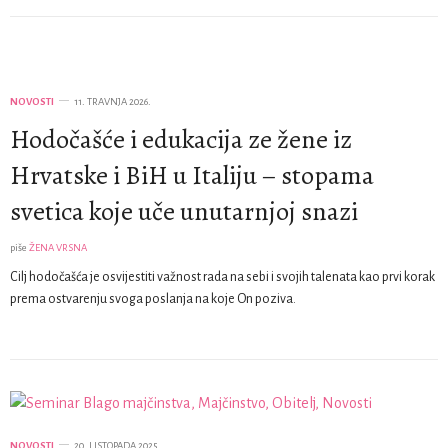
NOVOSTI
11. TRAVNJA 2026.
Hodočašće i edukacija ze žene iz
Hrvatske i BiH u Italiju – stopama
svetica koje uče unutarnjoj snazi
piše
ŽENA VRSNA
Cilj hodočašća je osvijestiti važnost rada na sebi i svojih talenata kao prvi korak
prema ostvarenju svoga poslanja na koje On poziva.
NOVOSTI
20. LISTOPADA 2025.