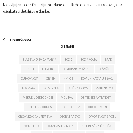
Najavljujemo konferenciju za udane žene Ružo otajstvena u Đakovu, 7. i 8.
ožujka! Svi detalji su u članku.
STARIJI ČLANCI
OZNAKE
BLAŽENA DJEVICA MARIJA
BOŽIĆ
BOŽJA VOLJA
BRAK
DESERT
DJEVOJKE
DOSTOJANSTVO ŽENE
DOŠAŠĆE
DUHOVNOST
GRIJEH
KNJIGE
KOMUNIKACIJA U BRAKU
KORIZMA
KREATIVNOST
KUĆNA CRKVA
MAJČINSTVO
MEĐULJUDSKI ODNOSI
MOLITVA
OBITELJSKE AKTIVNOSTI
OBITELJSKI ODNOSI
ODGOJ DJETETA
ODGOJ U VJERI
ORGANIZACIJA VREMENA
OSOBNI RAZVOJ
OTVORENOST ŽIVOTU
POSNO JELO
POUZDANJE U BOGA
PREDBRAČNA ČISTOĆA