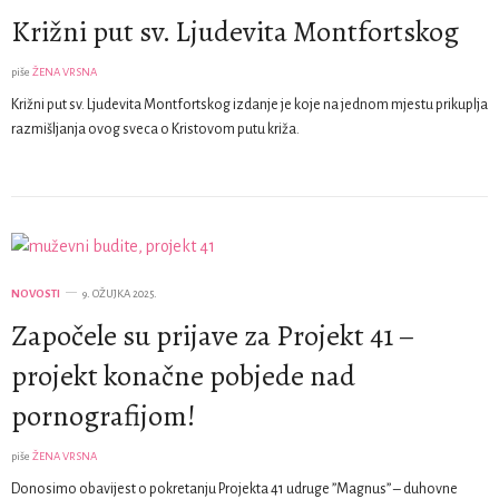
Križni put sv. Ljudevita Montfortskog
piše
ŽENA VRSNA
Križni put sv. Ljudevita Montfortskog izdanje je koje na jednom mjestu prikuplja
razmišljanja ovog sveca o Kristovom putu križa.
NOVOSTI
9. OŽUJKA 2025.
Započele su prijave za Projekt 41 –
projekt konačne pobjede nad
pornografijom!
piše
ŽENA VRSNA
Donosimo obavijest o pokretanju Projekta 41 udruge ”Magnus” – duhovne