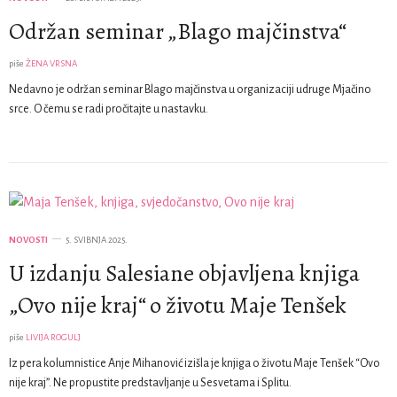
Održan seminar „Blago majčinstva“
piše
ŽENA VRSNA
Nedavno je održan seminar Blago majčinstva u organizaciji udruge Mjačino
srce. O čemu se radi pročitajte u nastavku.
NOVOSTI
5. SVIBNJA 2025.
U izdanju Salesiane objavljena knjiga
„Ovo nije kraj“ o životu Maje Tenšek
piše
LIVIJA ROGULJ
Iz pera kolumnistice Anje Mihanović izišla je knjiga o životu Maje Tenšek “Ovo
nije kraj”. Ne propustite predstavljanje u Sesvetama i Splitu.