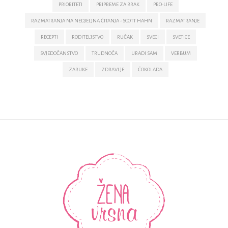
PRIORITETI
PRIPREME ZA BRAK
PRO-LIFE
RAZMATRANJA NA NEDJELJNA ČITANJA - SCOTT HAHN
RAZMATRANJE
RECEPTI
RODITELJSTVO
RUČAK
SVECI
SVETICE
SVJEDOČANSTVO
TRUDNOĆA
URADI SAM
VERBUM
ZARUKE
ZDRAVLJE
ČOKOLADA