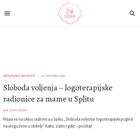
Novosti
AKTUALNO
,
NOVOSTI
20. TRAVNJA 2026.
Sloboda voljenja – logoterapijske
radionice za mame u Splitu
piše
ŽENA VRSNA
Prijavi se na ciklus radionica u Splitu „Sloboda voljenja: logoterapijski pogled
na ulogu žene u obitelji“. Kako, zašto i gdje – pročitaj!