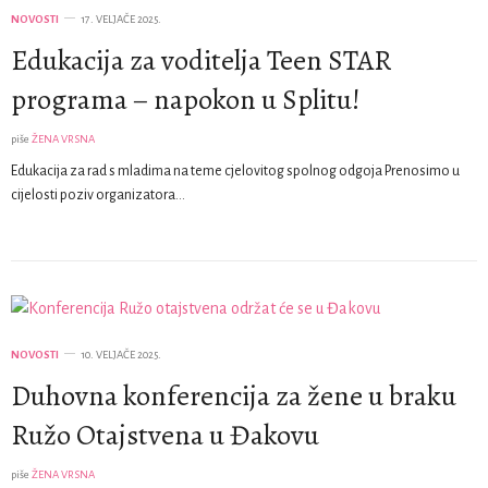
NOVOSTI
17. VELJAČE 2025.
Edukacija za voditelja Teen STAR
programa – napokon u Splitu!
piše
ŽENA VRSNA
Edukacija za rad s mladima na teme cjelovitog spolnog odgoja Prenosimo u
cijelosti poziv organizatora…
NOVOSTI
10. VELJAČE 2025.
Duhovna konferencija za žene u braku
Ružo Otajstvena u Đakovu
piše
ŽENA VRSNA