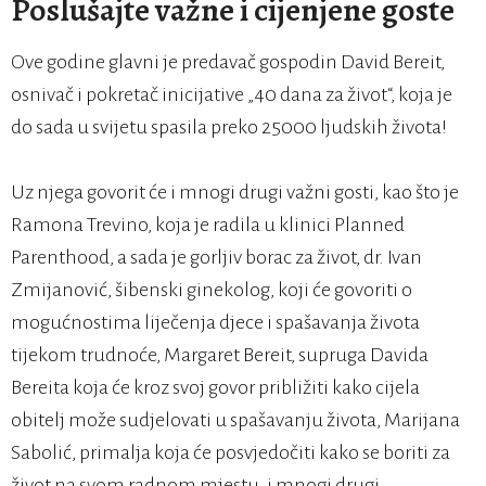
Poslušajte važne i cijenjene goste
Ove godine glavni je predavač gospodin David Bereit,
osnivač i pokretač inicijative „40 dana za život“, koja je
do sada u svijetu spasila preko 25000 ljudskih života!
Uz njega govorit će i mnogi drugi važni gosti, kao što je
Ramona Trevino, koja je radila u klinici Planned
Parenthood, a sada je gorljiv borac za život, dr. Ivan
Zmijanović, šibenski ginekolog, koji će govoriti o
mogućnostima liječenja djece i spašavanja života
tijekom trudnoće, Margaret Bereit, supruga Davida
Bereita koja će kroz svoj govor približiti kako cijela
obitelj može sudjelovati u spašavanju života, Marijana
Sabolić, primalja koja će posvjedočiti kako se boriti za
život na svom radnom mjestu, i mnogi drugi…