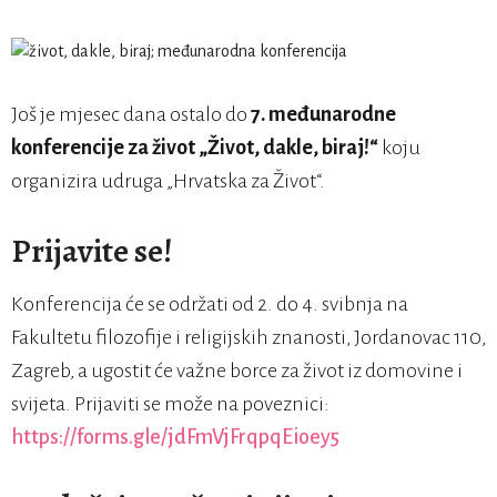
Još je mjesec dana ostalo do
7. međunarodne
konferencije za život „Život, dakle, biraj!“
koju
organizira udruga „Hrvatska za Život“.
Prijavite se!
Konferencija će se održati od 2. do 4. svibnja na
Fakultetu filozofije i religijskih znanosti, Jordanovac 110,
Zagreb, a ugostit će važne borce za život iz domovine i
svijeta. Prijaviti se može na poveznici:
https://forms.gle/jdFmVjFrqpqEioey5