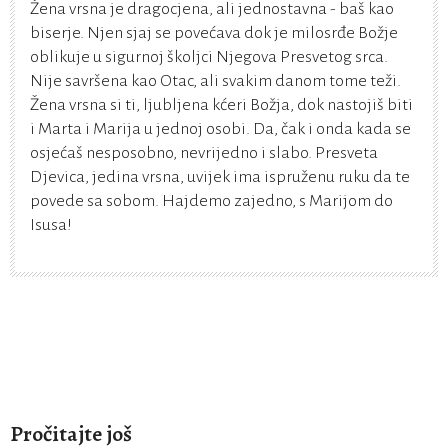
Žena vrsna je dragocjena, ali jednostavna - baš kao
biserje. Njen sjaj se povećava dok je milosrđe Božje
oblikuje u sigurnoj školjci Njegova Presvetog srca.
Nije savršena kao Otac, ali svakim danom tome teži.
Žena vrsna si ti, ljubljena kćeri Božja, dok nastojiš biti
i Marta i Marija u jednoj osobi. Da, čak i onda kada se
osjećaš nesposobno, nevrijedno i slabo. Presveta
Djevica, jedina vrsna, uvijek ima ispruženu ruku da te
povede sa sobom. Hajdemo zajedno, s Marijom do
Isusa!
Pročitajte još