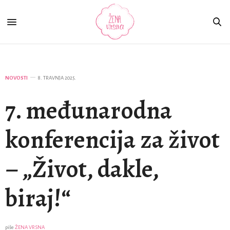
NOVOSTI
8. TRAVNJA 2025.
7. međunarodna
konferencija za život
– „Život, dakle,
biraj!“
piše
ŽENA VRSNA