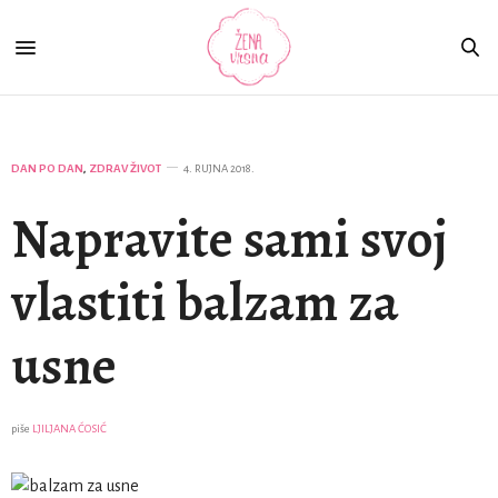
DAN PO DAN
,
ZDRAV ŽIVOT
4. RUJNA 2018.
Napravite sami svoj
vlastiti balzam za
usne
piše
LJILJANA ĆOSIĆ