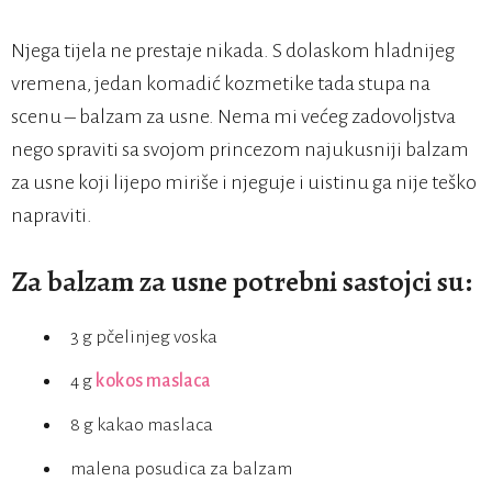
Njega tijela ne prestaje nikada. S dolaskom hladnijeg
vremena, jedan komadić kozmetike tada stupa na
scenu – balzam za usne. Nema mi većeg zadovoljstva
nego spraviti sa svojom princezom najukusniji balzam
za usne koji lijepo miriše i njeguje i uistinu ga nije teško
napraviti.
Za balzam za usne potrebni sastojci su:
3 g pčelinjeg voska
4 g
kokos maslaca
8 g kakao maslaca
malena posudica za balzam