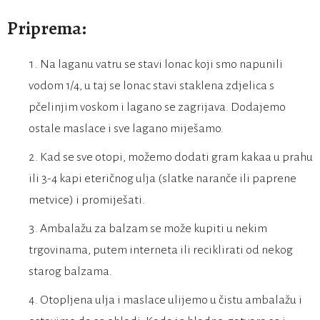
Priprema:
Na laganu vatru se stavi lonac koji smo napunili
vodom 1/4, u taj se lonac stavi staklena zdjelica s
pčelinjim voskom i lagano se zagrijava. Dodajemo
ostale maslace i sve lagano miješamo.
Kad se sve otopi, možemo dodati gram kakaa u prahu
ili 3-4 kapi eteričnog ulja (slatke naranče ili paprene
metvice) i promiješati.
Ambalažu za balzam se može kupiti u nekim
trgovinama, putem interneta ili reciklirati od nekog
starog balzama.
Otopljena ulja i maslace ulijemo u čistu ambalažu i