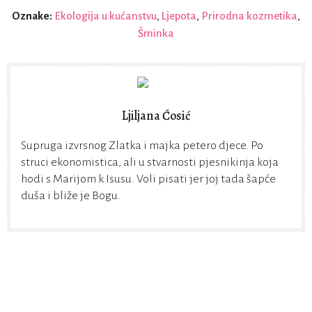
Oznake:
Ekologija u kućanstvu
,
Ljepota
,
Prirodna kozmetika
,
Šminka
Ljiljana Ćosić
Supruga izvrsnog Zlatka i majka petero djece. Po
struci ekonomistica, ali u stvarnosti pjesnikinja koja
hodi s Marijom k Isusu. Voli pisati jer joj tada šapće
duša i bliže je Bogu.