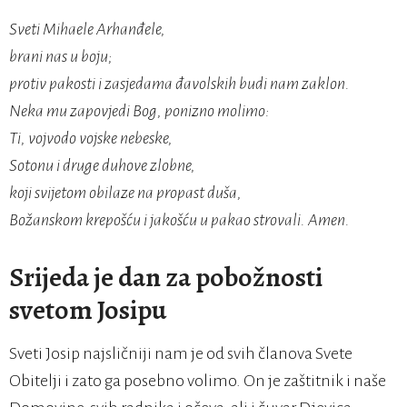
Sveti Mihaele Arhanđele,
brani nas u boju;
protiv pakosti i zasjedama đavolskih budi nam zaklon.
Neka mu zapovjedi Bog, ponizno molimo:
Ti, vojvodo vojske nebeske,
Sotonu i druge duhove zlobne,
koji svijetom obilaze na propast duša,
Božanskom krepošću i jakošću u pakao strovali. Amen.
Srijeda je dan za pobožnosti
svetom Josipu
Sveti Josip najsličniji nam je od svih članova Svete
Obitelji i zato ga posebno volimo. On je zaštitnik i naše