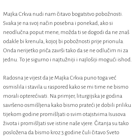
Majka Crkva nudi nam čitavo bogatstvo pobožnosti.
Svaka je na svoj način posebna i ponekad, ako si
neodlučna poput mene, možda ti se dogodi da ne znaš
odakle bi krenula, kojoj bi pobožnosti prije prionula.
Onda nerijetko priča završi tako da se ne odlučim ni za
jednu. To je sigurno i najtužniji i najlošiji mogući ishod.
Radosna je vijest da je Majka Crkva puno toga već
osmislila i stavila u raspored kako se mi time ne bismo
morali opterećivati. Na primjer, liturgijska je godina
savršeno osmišljena kako bismo prateći je dobili priliku
tijekom godine promišljati o svim otajstvima Isusova
života i promišljati sve istine naše vjere. Čitanja su tako
posložena da bismo kroz 3 godine čuli čitavo Sveto