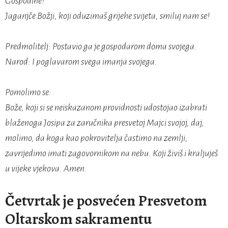
Gospodine!
Jaganjče Božji, koji oduzimaš grijehe svijeta, smiluj nam se!
Predmolitelj: Postavio ga je gospodarom doma svojega.
Narod: I poglavarom svega imanja svojega.
Pomolimo se:
Bože, koji si se neiskazanom providnosti udostojao izabrati
blaženoga Josipa za zaručnika presvetoj Majci svojoj, daj,
molimo, da koga kao pokrovitelja častimo na zemlji,
zavrijedimo imati zagovornikom na nebu. Koji živiš i kraljuješ
u vijeke vjekova. Amen.
Četvrtak je posvećen Presvetom
Oltarskom sakramentu