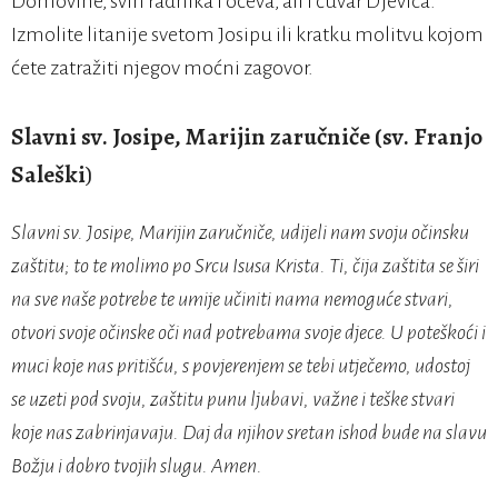
Domovine, svih radnika i očeva, ali i čuvar Djevica.
Izmolite litanije svetom Josipu ili kratku molitvu kojom
ćete zatražiti njegov moćni zagovor.
Slavni sv. Josipe, Marijin zaručniče (sv. Franjo
Saleški
)
Slavni sv. Josipe, Marijin zaručniče, udijeli nam svoju očinsku
zaštitu; to te molimo po Srcu Isusa Krista. Ti, čija zaštita se širi
na sve naše potrebe te umije učiniti nama nemoguće stvari,
otvori svoje očinske oči nad potrebama svoje djece. U poteškoći i
muci koje nas pritišću, s povjerenjem se tebi utječemo, udostoj
se uzeti pod svoju, zaštitu punu ljubavi, važne i teške stvari
koje nas zabrinjavaju. Daj da njihov sretan ishod bude na slavu
Božju i dobro tvojih slugu. Amen.