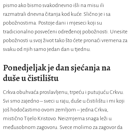
pismo ako bismo svakodnevno išli na misu ili
razmatrali dnevna čitanja kod kuće. Slično je i sa
pobožnostima. Postoje dani i mjeseci koji su
tradicionalno posvećeni određenoj pobožnosti. Unesite
pobožnosti u svoj život tako što ćete pronaći vremena za
svaku od njih samo jedan dan u tjednu.
Ponedjeljak je dan sjećanja na
duše u čistilištu
Crkva obuhvaća proslavljenu, trpeću i putujuću Crkvu.
Svi smo zajedno – sveci u raju, duše u čistilištu i mi koji
još hodočastimo ovom zemljom – jedna Crkva,
mistično Tijelo Kristovo. Neizmjerna snaga leži u
međusobnom zagovoru. Svece molimo za zagovor da