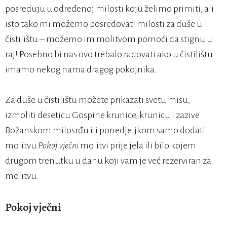
posreduju u određenoj milosti koju želimo primiti, ali
isto tako mi možemo posredovati milosti za duše u
čistilištu – možemo im molitvom pomoći da stignu u
raj! Posebno bi nas ovo trebalo radovati ako u čistilištu
imamo nekog nama dragog pokojnika.
Za duše u čistilištu možete prikazati svetu misu,
izmoliti deseticu Gospine krunice, krunicu i zazive
Božanskom milosrđu ili ponedjeljkom samo dodati
molitvu
Pokoj vječni
molitvi prije jela ili bilo kojem
drugom trenutku u danu koji vam je već rezerviran za
molitvu.
Pokoj vječni