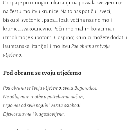
Gospa je pri mnogim ukazanjima pozvala sve vjernike
na čestu molitvu krunice. Na to nas potiču i sveci,
biskupi, svećenici, papa… Ipak, većina nas ne moli
krunicu svakodnevno. Počnimo malim koracima i
izmolimo je subotom. Gospinoj krunici možete dodati i
lauretanske litanije ili molitvu
Pod obranu se tvoju
utječemo
.
Pod obranu se tvoju utječemo
Pod obranu se Tvoju utječemo, sveta Bogorodice.
Ne odbij nam molbe u potrebama našim,
nego nas od svih pogibli vazda oslobodi
Djevice slavna i blagoslovljena.