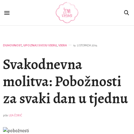
DUHOVNOST
,
UPOZNAJ SVOJU VJERU
,
VJERA
19. LISTOPADA 2019.
Svakodnevna
molitva: Pobožnosti
za svaki dan u tjednu
piše
LEA ČORIĆ