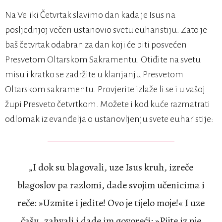
Na Veliki Četvrtak slavimo dan kada je Isus na
posljednjoj večeri ustanovio svetu euharistiju. Zato je
baš četvrtak odabran za dan koji će biti posvećen
Presvetom Oltarskom Sakramentu. Otiđite na svetu
misu i kratko se zadržite u klanjanju Presvetom
Oltarskom sakramentu. Provjerite izlaže li se i u vašoj
župi Presveto četvrtkom. Možete i kod kuće razmatrati
odlomak iz evanđelja o ustanovljenju svete euharistije:
„I dok su blagovali, uze Isus kruh, izreče
blagoslov pa razlomi, dade svojim učenicima i
reče: »Uzmite i jedite! Ovo je tijelo moje!« I uze
čašu, zahvali i dade im govoreći: »Pijte iz nje