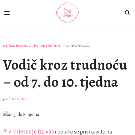
OBITELJ
,
TRUDNOĆA, POROD I DOJENJE
25. TRAVNJA 2020.
Vodič kroz trudnoću
– od 7. do 10. tjedna
piše
ŽENA VRSNA
Prvi mjesec je iza vas
i polako se privikavate na