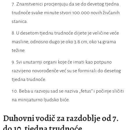
Znanstvenici procjenjuju da se do devetog tjedna
trudnoće svake minute stvori 100.000 novih živčanih
stanica.
U desetom tjednu trudnoće dijete je veličine veće
masline, odnosno dugo je oko 3.8 cm, oko 14 grama
težine.
Svi unutarnji organi koje će imati kao potpuno
razvijeno novorođenče već su se formirali do desetog
tjedna trudnoće.
Beba u razvoju sad se naziva „fetus“ i počinje sličiti
na minijaturno ljudsko biće.
Duhovni vodič za razdoblje od 7.
do 10. tjedna trudnoće