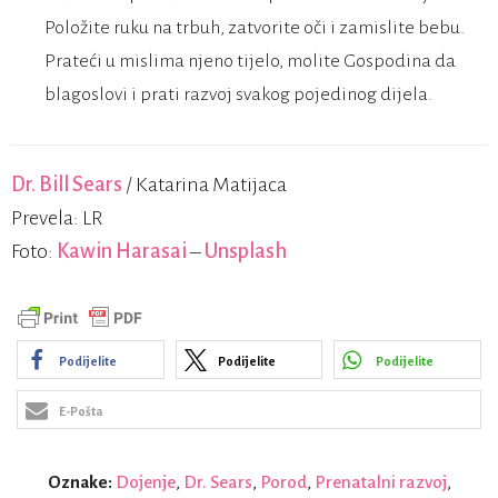
Položite ruku na trbuh, zatvorite oči i zamislite bebu.
Prateći u mislima njeno tijelo, molite Gospodina da
blagoslovi i prati razvoj svakog pojedinog dijela.
Dr. Bill Sears
/ Katarina Matijaca
Prevela: LR
Foto:
Kawin Harasai
–
Unsplash
Podijelite
Podijelite
Podijelite
E-Pošta
Oznake:
Dojenje
,
Dr. Sears
,
Porod
,
Prenatalni razvoj
,