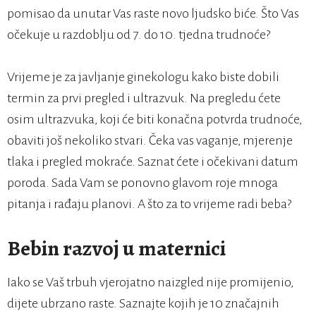
pomisao da unutar Vas raste novo ljudsko biće. Što Vas
očekuje u razdoblju od 7. do 10. tjedna trudnoće?
Vrijeme je za javljanje ginekologu kako biste dobili
termin za prvi pregled i ultrazvuk. Na pregledu ćete
osim ultrazvuka, koji će biti konačna potvrda trudnoće,
obaviti još nekoliko stvari. Čeka vas vaganje, mjerenje
tlaka i pregled mokraće. Saznat ćete i očekivani datum
poroda. Sada Vam se ponovno glavom roje mnoga
pitanja i rađaju planovi. A što za to vrijeme radi beba?
Bebin razvoj u maternici
Iako se Vaš trbuh vjerojatno naizgled nije promijenio,
dijete ubrzano raste. Saznajte kojih je 10 značajnih