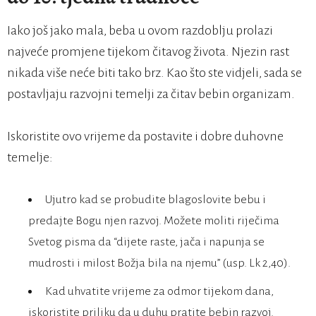
Iako još jako mala, beba u ovom razdoblju prolazi
najveće promjene tijekom čitavog života. Njezin rast
nikada više neće biti tako brz. Kao što ste vidjeli, sada se
postavljaju razvojni temelji za čitav bebin organizam.
Iskoristite ovo vrijeme da postavite i dobre duhovne
temelje:
Ujutro kad se probudite blagoslovite bebu i
predajte Bogu njen razvoj. Možete moliti riječima
Svetog pisma da “dijete raste, jača i napunja se
mudrosti i milost Božja bila na njemu” (usp. Lk 2,40).
Kad uhvatite vrijeme za odmor tijekom dana,
iskoristite priliku da u duhu pratite bebin razvoj.