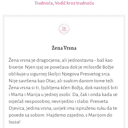
Trudnoća
,
Vodič kroz trudnoću
Žena Vrsna
Žena vrsna je dragocjena, ali jednostavna - baš kao
biserje. Njen sjaj se povećava dok je milosrđe Božje
oblikuje u sigurnoj školjci Njegova Presvetog srca.
Nije savršena kao Otac, ali svakim danom tome teži.
Žena vrsna si ti, ljubljena kćeri Božja, dok nastojiš biti
i Marta i Marija u jednoj osobi. Da, čak i onda kada se
osjećaš nesposobno, nevrijedno i slabo. Presveta
Djevica, jedina vrsna, uvijek ima ispruženu ruku da te
povede sa sobom. Hajdemo zajedno, s Marijom do
Isusa!