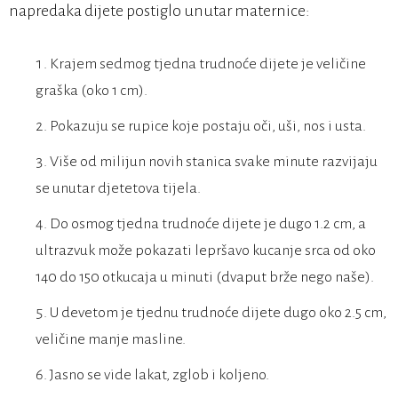
napredaka dijete postiglo unutar maternice:
Krajem sedmog tjedna trudnoće dijete je veličine
graška (oko 1 cm).
Pokazuju se rupice koje postaju oči, uši, nos i usta.
Više od milijun novih stanica svake minute razvijaju
se unutar djetetova tijela.
Do osmog tjedna trudnoće dijete je dugo 1.2 cm, a
ultrazvuk može pokazati lepršavo kucanje srca od oko
140 do 150 otkucaja u minuti (dvaput brže nego naše).
U devetom je tjednu trudnoće dijete dugo oko 2.5 cm,
veličine manje masline.
Jasno se vide lakat, zglob i koljeno.