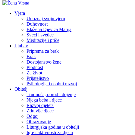
Vjera
Upoznaj svoju vjeru
Duhovnost
Blažena Djevica Marija
Sveci i svetice
Meditacije i priče
Ljubav
Priprema za brak
Brak
Dostojanstvo žene
Plodnost
Za život
Prijateljstvo
Psihologija i osobni razvoj
Obitelj
Trudnoća, porod i dojenje
Njega beba i djece
Razvoj djeteta
Zdravlje djece
Odgoj
Obrazovanje
Liturgijska godina u obitelji
Igre i aktivnosti za djecu