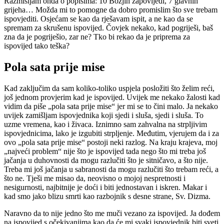
Razmišljam onda o popisima: 10 Božjih zapovijedi, 7 glavnih
grijeha… Možda mi to pomogne da dobro promislim što sve trebam
ispovjediti. Osjećam se kao da rješavam ispit, a ne kao da se
spremam za skrušenu ispovijed. Čovjek nekako, kad pogriješi, baš
zna da je pogriješio, zar ne? Tko bi rekao da je priprema za
ispovijed tako teška?
Pola sata prije mise
Kad zaključim da sam koliko-toliko uspjela posložiti što želim reći,
još jednom provjerim kad je ispovijed. Uvijek me nekako žalosti kad
vidim da piše „pola sata prije mise“ jer mi se to čini malo. Ja nekako
uvijek zamišljam ispovjednika koji sjedi i sluša, sjedi i sluša. To
uzme vremena, kao i živaca. Iznimno sam zahvalna na strpljivim
ispovjednicima, lako je izgubiti strpljenje. Međutim, vjerujem da i za
ovo „pola sata prije mise“ postoji neki razlog. Na kraju krajeva, moj
„najveći problem“ nije što je ispovijed tada nego što mi treba još
jačanja u duhovnosti da mogu razlučiti što je sitničavo, a što nije.
Treba mi još jačanja u sabranosti da mogu razlučiti što trebam reći, a
što ne. Tješi me misao da, neovisno o mojoj nespretnosti i
nesigurnosti, najbitnije je doći i biti jednostavan i iskren. Makar i
kad smo jako blizu smrti kao razbojnik s desne strane, Sv. Dizma.
Naravno da to nije jedno što me muči vezano za ispovijed. Ja dođem
na ispovijed s očekivanjima kao da će mi svaki ispovjednik biti sveti