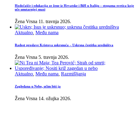
Hodočašće i edukacija ze žene iz Hrvatske i BiH u Italiju – stopama svetica koje
uče unutarnjoj snazi
Žena Vrsna
11. travnja 2026.
Aktualno
,
Među nama
Radost proslave Kristova uskrsnuća – Uskrsna čestitka uredništva
Žena Vrsna
5. travnja 2026.
Aktualno
,
Među nama
,
Razmišljanja
Zagledana u Nebo, učim biti ja
Žena Vrsna
14. ožujka 2026.