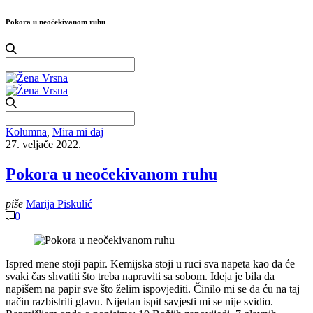
Pokora u neočekivanom ruhu
Search
for:
Search
for:
Kolumna
,
Mira mi daj
27. veljače 2022.
Pokora u neočekivanom ruhu
piše
Marija Piskulić
0
Ispred mene stoji papir. Kemijska stoji u ruci sva napeta kao da će
svaki čas shvatiti što treba napraviti sa sobom. Ideja je bila da
napišem na papir sve što želim ispovjediti. Činilo mi se da ću na taj
način razbistriti glavu. Nijedan ispit savjesti mi se nije svidio.