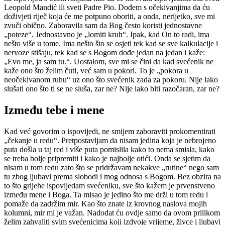
Leopold Mandić ili sveti Padre Pio. Dođem s očekivanjima da ću
doživjeti riječ koja će me potpuno oboriti, a onda, nerijetko, sve mi
zvuči obično. Zaboravila sam da Bog često koristi jednostavne
„poteze“. Jednostavno je „lomiti kruh“. Ipak, kad On to radi, ima
nešto više u tome. Ima nešto što se osjeti tek kad se sve kalkulacije i
nervoze stišaju, tek kad se s Bogom dođe jedan na jedan i kaže:
„Evo me, ja sam tu.“. Uostalom, sve mi se čini da kad svećenik ne
kaže ono što želim čuti, već sam u pokori. To je „pokora u
neočekivanom ruhu“ uz ono što svećenik zada za pokoru. Nije lako
slušati ono što ti se ne sluša, zar ne? Nije lako biti razočaran, zar ne?
Između tebe i mene
Kad već govorim o ispovijedi, ne smijem zaboraviti prokomentirati
„čekanje u redu“. Pretpostavljam da nisam jedina koja je nebrojeno
puta došla u taj red i više puta pomislila kako to nema smisla, kako
se treba bolje pripremiti i kako je najbolje otići. Onda se sjetim da
nisam u tom redu zato što se pridržavam nekakve „rutine“ nego sam
tu zbog ljubavi prema slobodi i mog odnosa s Bogom. Bez obzira na
to što grijehe ispovijedam svećeniku, sve što kažem je prvenstveno
između mene i Boga. Ta misao je jedino što me drži u tom redu i
pomaže da zadržim mir. Kao što znate iz krovnog naslova mojih
kolumni, mir mi je važan. Nadodat ću ovdje samo da ovom prilikom
želim zahvaliti svim svećenicima koji izdvoje vrijeme, živce i ljubavi