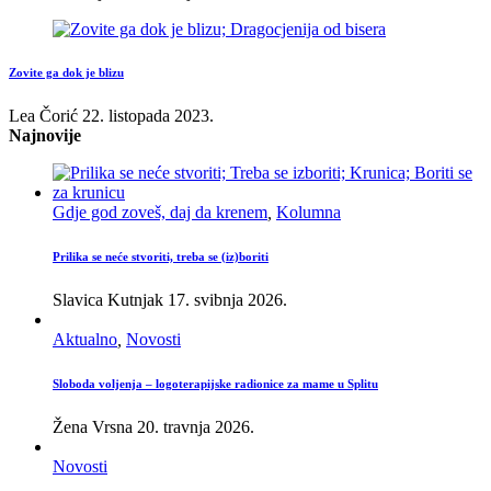
Zovite ga dok je blizu
Lea Čorić
22. listopada 2023.
Najnovije
Gdje god zoveš, daj da krenem
,
Kolumna
Prilika se neće stvoriti, treba se (iz)boriti
Slavica Kutnjak
17. svibnja 2026.
Aktualno
,
Novosti
Sloboda voljenja – logoterapijske radionice za mame u Splitu
Žena Vrsna
20. travnja 2026.
Novosti