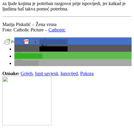
za ljude kojima je potreban razgovor prije ispovijedi, jer katkad je
ljudima baš takva pomoć potrebna.
Marija Piskulić – Žena vrsna
Foto: Catholic Picture –
Cathopic
podijelite
podijelite
podijelite
e-pošta
Oznake:
Grijeh
,
Ispit savjesti
,
Ispovijed
,
Pokora