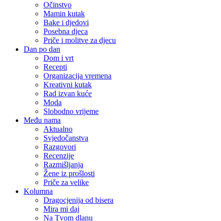
Očinstvo
Mamin kutak
Bake i djedovi
Posebna djeca
Priče i molitve za djecu
Dan po dan
Dom i vrt
Recepti
Organizacija vremena
Kreativni kutak
Rad izvan kuće
Moda
Slobodno vrijeme
Među nama
Aktualno
Svjedočanstva
Razgovori
Recenzije
Razmišljanja
Žene iz prošlosti
Priče za velike
Kolumna
Dragocjenija od bisera
Mira mi daj
Na Tvom dlanu