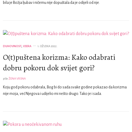
bila je Božja ljubav i ničemu nije dopuštala da je odijeli od nje.
DUHOVNOST
,
VJERA
1. OŽUJKA 2022.
O(t)puštena korizma: Kako odabrati
dobru pokoru dok svijet gori?
piše
ŽENA VRSNA
Koju god pokoru odabrala, Bog bi do sada svake godine pokazao da korizma
nije moja, već Njegova i udijelio mi nešto drugo. Tako je i sada.