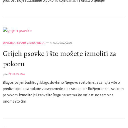
prošlost. Koje su zablude o pokori u koje današnje društvo vjeruje?
UPOZNAJ SVOJU VJERU
,
VJERA
9. KOLOVOZA 2018.
Grijeh psovke i što možete izmoliti za
pokoru
piše
ŽENA VRSNA
Blagoslovljen budi Bog, blagoslovljeno Njegovo sveto Ime.. Saznajte više o
predivnoj molitvi pokore za sve uvrede koje se nanose Božjem Imenu svakom
psovkom. Izmolite je i zahvalite Bogu na svemu što on jest, ne samo na
onome što čini.