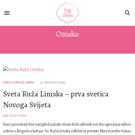
Oznaka:
POKORA
SVECI I SVETICE
,
VJERA
23. KOLOVOZA 2022.
Sveta Ruža Limska – prva svetica
Novoga Svijeta
piše
ŽENA VRSNA
Sveci ponekad čine naizgled sulude stvari da bi uklonili sve što ugrožava njihov
odnos s Bogom u ljubavi. Sv. Ruža Limska odličan je primjer. Njezin jedini fokus