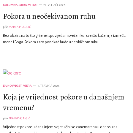
KOLUMNA
,
MIRA MI DAJ
27. VELJAČE 2022.
Pokora u neočekivanom ruhu
piše
MARIJA PISKULIĆ
Bez obzira na to što grijehe ispovijedam svećeniku, sve što kažem je između
mene i Boga. Pokora zato ponekad bude u neobičnom ruhu.
DUHOVNOST
,
VJERA
3. TRAVNJA 2020.
Koja je vrijednost pokore u današnjem
vremenu?
piše
FRA IVICA JANJIĆ
Vrijednost pokore u današnjem svijetu čini se zanemarena u odnosu na