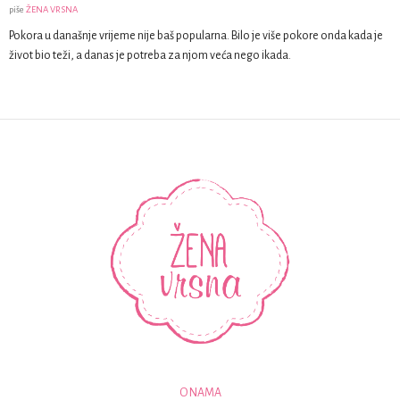
piše
ŽENA VRSNA
Pokora u današnje vrijeme nije baš popularna. Bilo je više pokore onda kada je
život bio teži, a danas je potreba za njom veća nego ikada.
O NAMA