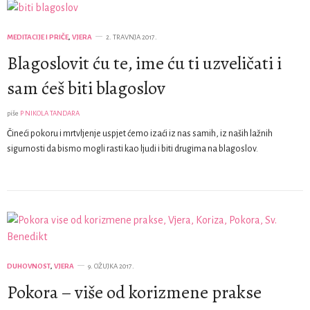
MEDITACIJE I PRIČE
,
VJERA
2. TRAVNJA 2017.
Blagoslovit ću te, ime ću ti uzveličati i
sam ćeš biti blagoslov
piše
P NIKOLA TANDARA
Čineći pokoru i mrtvljenje uspjet ćemo izaći iz nas samih, iz naših lažnih
sigurnosti da bismo mogli rasti kao ljudi i biti drugima na blagoslov.
DUHOVNOST
,
VJERA
9. OŽUJKA 2017.
Pokora – više od korizmene prakse