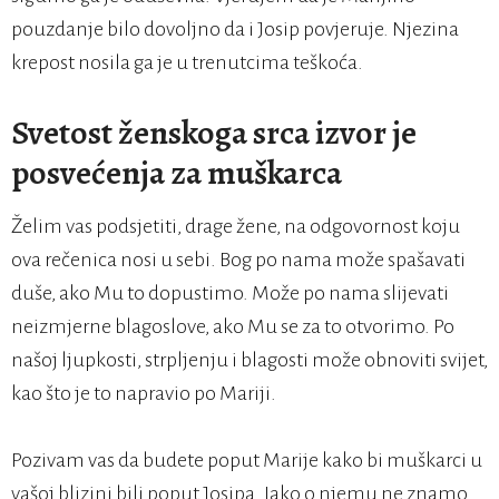
pouzdanje bilo dovoljno da i Josip povjeruje. Njezina
krepost nosila ga je u trenutcima teškoća.
Svetost ženskoga srca izvor je
posvećenja za muškarca
Želim vas podsjetiti, drage žene, na odgovornost koju
ova rečenica nosi u sebi. Bog po nama može spašavati
duše, ako Mu to dopustimo. Može po nama slijevati
neizmjerne blagoslove, ako Mu se za to otvorimo. Po
našoj ljupkosti, strpljenju i blagosti može obnoviti svijet,
kao što je to napravio po Mariji.
Pozivam vas da budete poput Marije kako bi muškarci u
vašoj blizini bili poput Josipa. Iako o njemu ne znamo