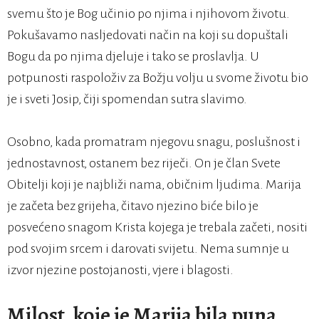
svemu što je Bog učinio po njima i njihovom životu.
Pokušavamo nasljedovati način na koji su dopuštali
Bogu da po njima djeluje i tako se proslavlja. U
potpunosti raspoloživ za Božju volju u svome životu bio
je i sveti Josip, čiji spomendan sutra slavimo.
Osobno, kada promatram njegovu snagu, poslušnost i
jednostavnost, ostanem bez riječi. On je član Svete
Obitelji koji je najbliži nama, običnim ljudima. Marija
je začeta bez grijeha, čitavo njezino biće bilo je
posvećeno snagom Krista kojega je trebala začeti, nositi
pod svojim srcem i darovati svijetu. Nema sumnje u
izvor njezine postojanosti, vjere i blagosti.
Milost, koje je Marija bila puna,