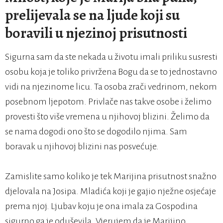
prelijevala se na ljude koji su
boravili u njezinoj prisutnosti
Sigurna sam da ste nekada u životu imali priliku susresti
osobu koja je toliko privržena Bogu da se to jednostavno
vidi na njezinome licu. Ta osoba zrači vedrinom, nekom
posebnom ljepotom. Privlače nas takve osobe i želimo
provesti što više vremena u njihovoj blizini. Želimo da
se nama dogodi ono što se dogodilo njima. Sam
boravak u njihovoj blizini nas posvećuje.
Zamislite samo koliko je tek Marijina prisutnost snažno
djelovala na Josipa. Mladića koji je gajio nježne osjećaje
prema njoj. Ljubav koju je ona imala za Gospodina
sigurno ga je oduševila. Vjerujem da je Marijino