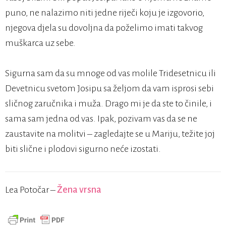
puno, ne nalazimo niti jedne riječi koju je izgovorio,
njegova djela su dovoljna da poželimo imati takvog
muškarca uz sebe.
Sigurna sam da su mnoge od vas molile Tridesetnicu ili
Devetnicu svetom Josipu sa željom da vam isprosi sebi
sličnog zaručnika i muža. Drago mi je da ste to činile, i
sama sam jedna od vas. Ipak, pozivam vas da se ne
zaustavite na molitvi – zagledajte se u Mariju, težite joj
biti slične i plodovi sigurno neće izostati.
Lea Potočar –
Žena vrsna