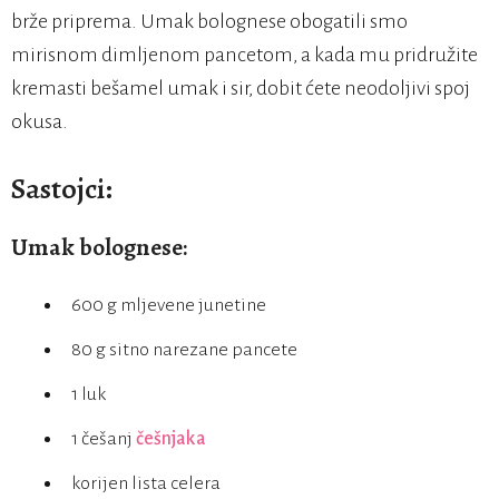
brže priprema. Umak bolognese obogatili smo
mirisnom dimljenom pancetom, a kada mu pridružite
kremasti bešamel umak i sir, dobit ćete neodoljivi spoj
okusa.
Sastojci:
Umak bolognese:
600 g mljevene junetine
80 g sitno narezane pancete
1 luk
1 češanj
češnjaka
korijen lista celera