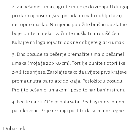
Za bešamel umak ugrijte mlijeko do vrenja. U drugoj
prikladnoj posudi (šira posuda ili malo dublja tava)
rastopite maslac. Na njemu popržite brašno do zlatne
boje. Ulijte mlijeko i začinite muškatnim oraščićem.
Kuhajte na laganoj vatri dok ne dobijete glatki umak.
Dno posude za pečenje premažite s malo bešamel
umaka (moja je 20 x 30 cm). Tortilje punite s otprilike
2-3 žlice smjese. Zarolajte tako da uvijete prvo krajeve
prema unutra pa rolate do kraja. Posložite u posudu.
Prelijte bešamel umakom i pospite naribanim sirom.
Pecite na 200°C oko pola sata. Prvih 15 min s folijom
pa otkriveno. Prije rezanja pustite da se malo stegne.
Dobar tek!