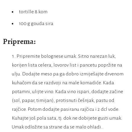
tortille 8 kom
100 g gouda sira
Priprema:
Pripremite bolognese umak. Sitno narezan luk,
korijen lista celera, lovorov list i pancetu popržite na
ulju. Dodajte meso pa ga dobro izmiješajte drvenom
kuhačom da se razdvoji na male komadiće. Kada
potamni, ulijte vino. Kada vino ispari, dodajte začine
(sol, papar, timijan), protisnuti češnjak, pastu od
rajčice. Potom dodajte pasiranu rajčicu i 2 dcl vode.
Kuhajte još pola sata, tj. dok ne dobijete gusti umak.
Umak odložite sa strane da se malo ohladi..