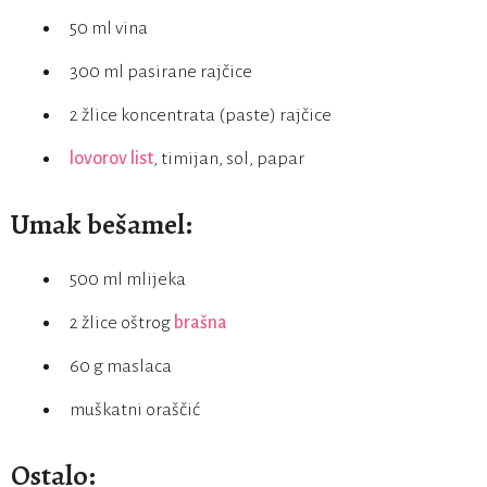
50 ml vina
300 ml pasirane rajčice
2 žlice koncentrata (paste) rajčice
lovorov list
, timijan, sol, papar
Umak bešamel:
500 ml mlijeka
2 žlice oštrog
brašna
60 g maslaca
muškatni oraščić
Ostalo: