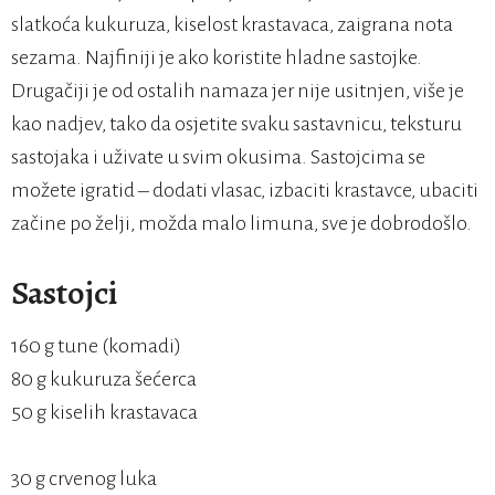
slatkoća kukuruza, kiselost krastavaca, zaigrana nota
sezama. Najfiniji je ako koristite hladne sastojke.
Drugačiji je od ostalih namaza jer nije usitnjen, više je
kao nadjev, tako da osjetite svaku sastavnicu, teksturu
sastojaka i uživate u svim okusima. Sastojcima se
možete igratid – dodati vlasac, izbaciti krastavce, ubaciti
začine po želji, možda malo limuna, sve je dobrodošlo.
Sastojci
160 g tune (komadi)
80 g kukuruza šećerca
50 g kiselih krastavaca
30 g crvenog luka