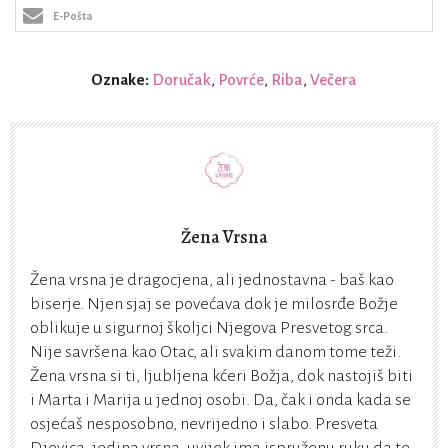
E-Pošta
Oznake:
Doručak
,
Povrće
,
Riba
,
Večera
Žena Vrsna
Žena vrsna je dragocjena, ali jednostavna - baš kao
biserje. Njen sjaj se povećava dok je milosrđe Božje
oblikuje u sigurnoj školjci Njegova Presvetog srca.
Nije savršena kao Otac, ali svakim danom tome teži.
Žena vrsna si ti, ljubljena kćeri Božja, dok nastojiš biti
i Marta i Marija u jednoj osobi. Da, čak i onda kada se
osjećaš nesposobno, nevrijedno i slabo. Presveta