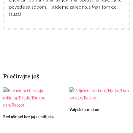
Djevica, jedina vrsna, uvijek ima ispruženu ruku da te
povede sa sobom. Hajdemo zajedno, s Marijom do
Isusa!
Pročitajte još
Valjušci s makom
Brzi uštipci bez jaja i mlijeka