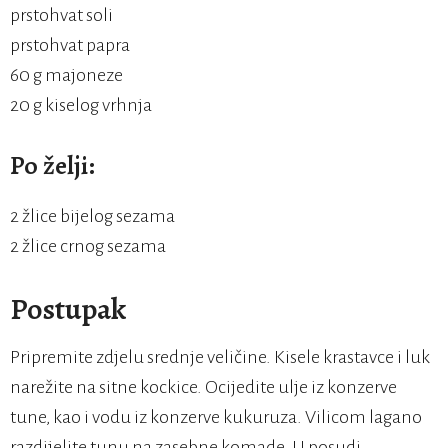
prstohvat soli
prstohvat papra
60 g majoneze
20 g kiselog vrhnja
Po želji:
2 žlice bijelog sezama
2 žlice crnog sezama
Postupak
Pripremite zdjelu srednje veličine. Kisele krastavce i luk
narežite na sitne kockice. Ocijedite ulje iz konzerve
tune, kao i vodu iz konzerve kukuruza. Vilicom lagano
razdijelite tunu na zasebne komade. U posudi