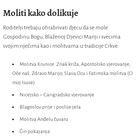
Moliti kako dolikuje
Roditelji trebaju ohrabrivati djecu da se mole
Gospodinu Bogu, Blaženoj Djevici Mariji i svecima
svojim riječima kao i molitvama iz tradicije Crkve.
Molitva Krunice: Znak križa, Apostolsko vjerovanje,
Oče naš, Zdravo Marijo, Slava Ocu i Fatimska molitva (O
moj Isuse)
Nicejsko – Carigradsko vjerovanje
Blagoslov prije i poslije jela
Molitva Anđelu čuvaru
Čin pokajanja