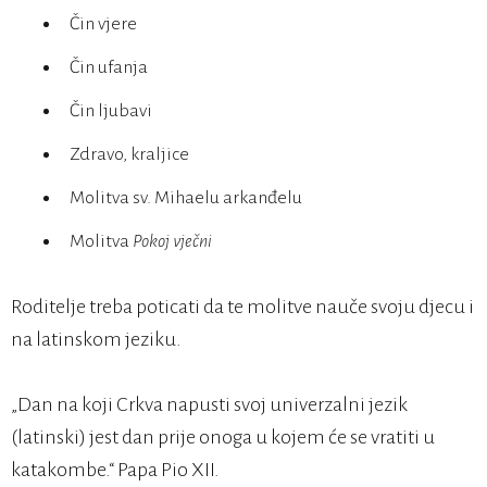
Čin vjere
Čin ufanja
Čin ljubavi
Zdravo, kraljice
Molitva sv. Mihaelu arkanđelu
Molitva
Pokoj vječni
Roditelje treba poticati da te molitve nauče svoju djecu i
na latinskom jeziku.
„Dan na koji Crkva napusti svoj univerzalni jezik
(latinski) jest dan prije onoga u kojem će se vratiti u
katakombe.“ Papa Pio XII.