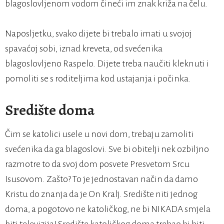
blagoslovljenom vodom čineći im znak križa na čelu.
Naposljetku, svako dijete bi trebalo imati u svojoj
spavaćoj sobi, iznad kreveta, od svećenika
blagoslovljeno Raspelo. Dijete treba naučiti kleknuti i
pomoliti se s roditeljima kod ustajanja i počinka.
Središte doma
Čim se katolici usele u novi dom, trebaju zamoliti
svećenika da ga blagoslovi. Sve bi obitelji nek ozbiljno
razmotre to da svoj dom posvete Presvetom Srcu
Isusovom. Zašto? To je jednostavan način da damo
Kristu do znanja da je On Kralj. Središte niti jednog
doma, a pogotovo ne katoličkog, ne bi NIKADA smjela