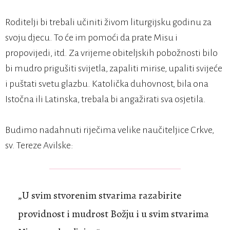
Roditelji bi trebali učiniti živom liturgijsku godinu za
svoju djecu. To će im pomoći da prate Misu i
propovijedi, itd. Za vrijeme obiteljskih pobožnosti bilo
bi mudro prigušiti svijetla, zapaliti mirise, upaliti svijeće
i puštati svetu glazbu. Katolička duhovnost, bila ona
Istočna ili Latinska, trebala bi angažirati sva osjetila.
Budimo nadahnuti riječima velike naučiteljice Crkve,
sv. Tereze Avilske:
„U svim stvorenim stvarima razabirite
providnost i mudrost Božju i u svim stvarima