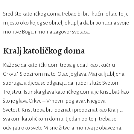
Središte katoličkog doma trebao bi biti kućni oltar. To je
mjesto oko kojeg se obitelj okuplja da bi ponudila svoje
molitve Bogu i molila zagovor svetaca.
Kralj katoličkog doma
Kaže se da katolički dom treba gledati kao „kućnu
Crkvu“. S obzirom na to, Otac je glava, Majka ljubljena
supruga, a djeca se odgajaju da ljube i služe Svetom
Trojstvu. Istinska glava katoličkog doma je Krist, baš kao
što je glava Crkve – Vrhovni poglavar, Njegova
Svetost. Krist treba biti poznat i prepoznat kao Kralj u
svakom katoličkom domu; tjedan obitelji treba se
odvijati oko svete Misne žrtve, a molitva je obavezna.