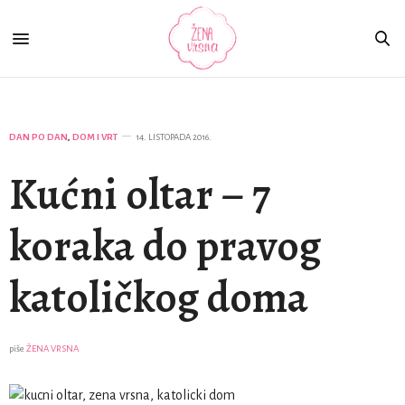
DAN PO DAN
,
DOM I VRT
14. LISTOPADA 2016.
Kućni oltar – 7
koraka do pravog
katoličkog doma
piše
ŽENA VRSNA