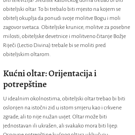
biti televizija! Središte katoličkog doma trebao bi biti
obiteljski oltar. To bi trebalo biti mjesto na kojem se
obitelj okuplja da ponudi svoje molitve Bogu i moli
zagovor svetaca. Obiteljske krunice, molitve za posebne
milosti, obiteljske devetnice i molitveno čitanje Božje
Riječi (Lectio Divina) trebale bi se moliti pred
obiteljskim oltarom.
Kućni oltar: Orijentacija i
potrepštine
U idealnim okolnostima, obiteljski oltar trebao bi biti
oslonjen na istočni zid u istom smjeru kao i crkvene
zgrade, ali to nije nužan uvjet. Oltar može biti
jednostavan ili ukrašen, ali svakako mora biti lijep.
Osnovne potrepštine kućnog oltara uključuju: