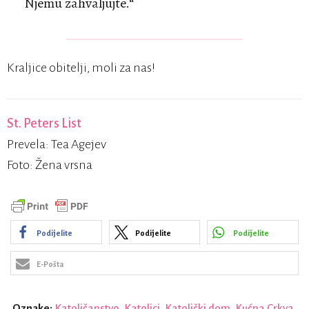
Njemu zahvaljujte.“
Kraljice obitelji, moli za nas!
St. Peters List
Prevela: Tea Agejev
Foto: Žena vrsna
Podijelite
Podijelite
Podijelite
E-Pošta
Oznake:
Katoličanstvo
,
Katolici
,
Katolički dom
,
Kućna Crkva
,