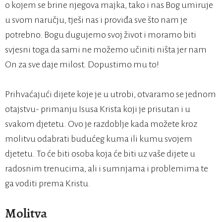
o kojem se brine njegova majka, tako i nas Bog umiruje
u svom naručju, tješi nas i proviđa sve što nam je
potrebno. Bogu dugujemo svoj život i moramo biti
svjesni toga da sami ne možemo učiniti ništa jer nam
On za sve daje milost. Dopustimo mu to!
Prihvaćajući dijete koje je u utrobi, otvaramo se jednom
otajstvu- primanju Isusa Krista koji je prisutan i u
svakom djetetu. Ovo je razdoblje kada možete kroz
molitvu odabrati budućeg kuma ili kumu svojem
djetetu. To će biti osoba koja će biti uz vaše dijete u
radosnim trenucima, ali i sumnjama i problemima te
ga voditi prema Kristu.
Molitva