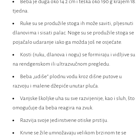
Beba je duga oko 14.2 cm i teška oko 190 g krajem 18.
tjedna.
Ruke su se produžile stoga ih može saviti, pljesnuti
dlanovima i sisati palac. Noge su se produžile stoga se
pojačalo udaranje iako ga možda još ne osjećate.
Kosti (ruku, dlanova i nogu) se formiraju i vidljive su
na rendgenskom ili ultrazvučnom pregledu.
Beba „udiše“ plodnu vodu kroz dišne putove u
razvoju i malene džepiće unutar pluća.
Vanjske školjke uha su sve razvijenije, kao i sluh, što
omogućuje da beba reagira na zvuk.
Razvija svoje jedinstvene otiske prstiju.
Krvne se žile umnožavaju velikom brzinom te se