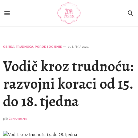
OBITELJ
,
TRUDNOĆA, POROD I DOJENJE
25. LIPNJA 2020.
Vodič kroz trudnoću:
razvojni koraci od 15.
do 18. tjedna
piše
ŽENA VRSNA