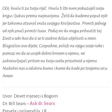
Oče, hvala ti za tvoju riječ. Hvala ti što nam pokazuješ svoju
brigu i ljubav prema najmanjima. Želiš da budemo poput njih
jer takvima otvaraš vrata svojega Kraljevstva. Primiti jednog
od njih znači primiti Isusa. Podaj mi da mogu prihvatiti taj
život u sebi kao da si se ti osobno došao utjeloviti u meni.
Blagoslovi ovo dijete, Gospodine, položi na njega svoje ruke i
pomozi mi da se uvijek dobro brinem o njemu, ne
zaboravljajući pritom na tvoju svetu prisutnost u njemu.
Nadahni nas u odabiru kuma i kume da bude po tvojemu srcu.
Amen.
Izvor: Devet mjeseci s Bogom
Dr. Bill Sears –
Ask dr. Sears
Prevela i prilagodila: LR