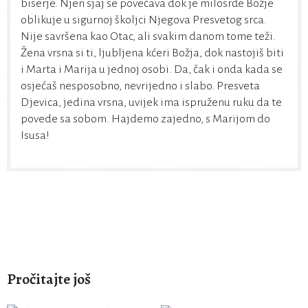
biserje. Njen sjaj se povećava dok je milosrđe Božje
oblikuje u sigurnoj školjci Njegova Presvetog srca.
Nije savršena kao Otac, ali svakim danom tome teži.
Žena vrsna si ti, ljubljena kćeri Božja, dok nastojiš biti
i Marta i Marija u jednoj osobi. Da, čak i onda kada se
osjećaš nesposobno, nevrijedno i slabo. Presveta
Djevica, jedina vrsna, uvijek ima ispruženu ruku da te
povede sa sobom. Hajdemo zajedno, s Marijom do
Isusa!
Pročitajte još