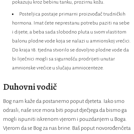
pokazuju kroz bebinu tanku, prozirnu kožu.
Posteljica postaje primarni proizvođač trudničkih
hormona. Imat ćete neprestanu potrebu paziti na sebe
i dijete, a beba sada slobodno pluta u svom vlastitom
balonu plodne vode koja se nalazi u amnionskoj vrećici.
Do kraja 18. tjedna stvorilo se dovoljno plodne vode da
bi liječnici mogli sa sigurnošću prodrijeti unutar
amnionske vrećice u slučaju amniocenteze.
Duhovni vodič
Bog nam kaže da postanemo poput djeteta. Iako smo
odrasli, naše srce mora biti poput dječjega da bismo ga
mogli ispuniti iskrenom vjerom i pouzdanjem u Boga.
Vjerom da se Bog za nas brine. Baš poput novorođenčeta